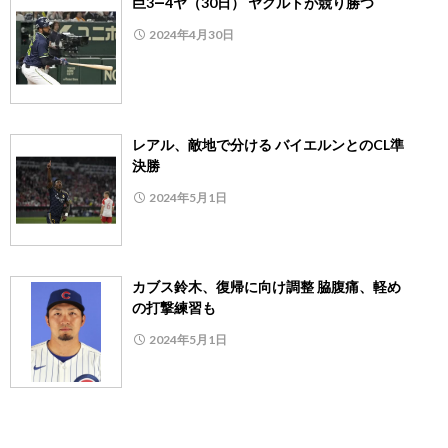
巨3―4ヤ（30日） ヤクルトが競り勝つ
2024年4月30日
レアル、敵地で分ける バイエルンとのCL準
決勝
2024年5月1日
カブス鈴木、復帰に向け調整 脇腹痛、軽め
の打撃練習も
2024年5月1日