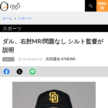
検
索
コ
ン
テ
ホーム
>
スポーツ
ン
スポーツ
ツ
へ
移
ダル、右肘MRI問題なし シルト監督が
動
説明
共同通信 47NEWS
2024年6月27日
スポーツ