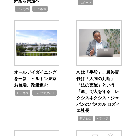
針案を策定へ
,
スポーツ
,
,
デジもの
ビジネス
オールデイダイニング
AIは「手段」、最終責
を一新 ヒルトン東京
任は「人間の判断」
お台場、改装進む
「法の支配」という
「傘」で人を守る レ
,
,
ビジネス
ライフスタイル
クシスネクシス・ジャ
パンのパスカル ロズィ
エ社長
,
,
デジもの
ビジネス