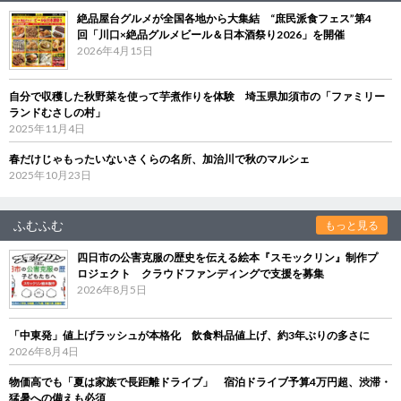
絶品屋台グルメが全国各地から大集結 “庶民派食フェス”第4
回「川口×絶品グルメビール＆日本酒祭り2026」を開催
2026年4月15日
自分で収穫した秋野菜を使って芋煮作りを体験 埼玉県加須市の「ファミリー
ランドむさしの村」
2025年11月4日
春だけじゃもったいないさくらの名所、加治川で秋のマルシェ
2025年10月23日
ふむふむ
もっと見る
四日市の公害克服の歴史を伝える絵本『スモックリン』制作プ
ロジェクト クラウドファンディングで支援を募集
2026年8月5日
「中東発」値上げラッシュが本格化 飲食料品値上げ、約3年ぶりの多さに
2026年8月4日
物価高でも「夏は家族で長距離ドライブ」 宿泊ドライブ予算4万円超、渋滞・
猛暑への備えも必須