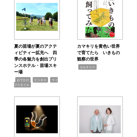
夏の苗場が夏のアクテ
カマキリを黄色い世界
ィビティー拡充へ 四
で育てたら いきもの
季の各魅力を創出プリ
観察の世界
ンスホテル・苗場スキ
,
カルチャー
ー場
,
,
,
おでかけ
ビジネス
ライ
フスタイル