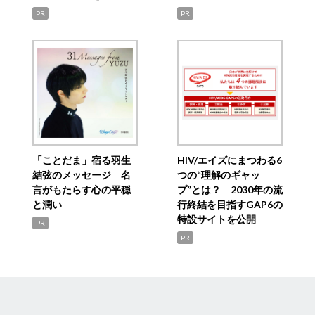
PR
PR
「ことだま」宿る羽生
HIV/エイズにまつわる6
結弦のメッセージ 名
つの“理解のギャッ
言がもたらす心の平穏
プ”とは？ 2030年の流
と潤い
行終結を目指すGAP6の
特設サイトを公開
PR
PR