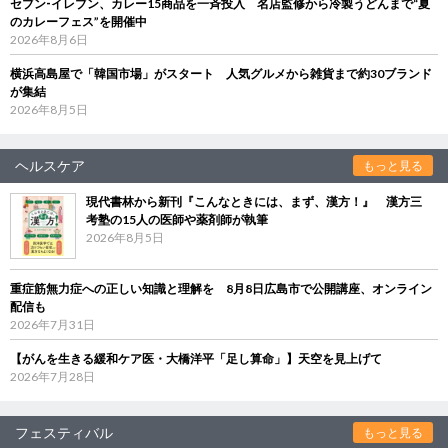
セブン‐イレブン、カレー15商品を一斉投入 名店監修から冷製うどんまで“夏
のカレーフェス”を開催中
2026年8月6日
横浜高島屋で「韓国市場」がスタート 人気グルメから雑貨まで約30ブランド
が集結
2026年8月5日
ヘルスケア
もっと見る
現代書林から新刊『こんなときには、まず、漢方！』 漢方三
考塾の15人の医師や薬剤師が執筆
2026年8月5日
重症筋無力症への正しい知識と理解を 8月8日広島市で公開講座、オンライン
配信も
2026年7月31日
【がんを生きる緩和ケア医・大橋洋平「足し算命」】天空を見上げて
2026年7月28日
フェスティバル
もっと見る