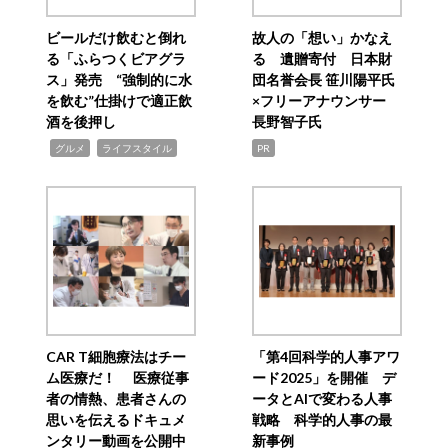
ビールだけ飲むと倒れ
故人の「想い」かなえ
る「ふらつくビアグラ
る 遺贈寄付 日本財
ス」発売 “強制的に水
団名誉会長 笹川陽平氏
を飲む”仕掛けで適正飲
×フリーアナウンサー
酒を後押し
長野智子氏
,
,
グルメ
ライフスタイル
PR
CAR T細胞療法はチー
「第4回科学的人事アワ
ム医療だ！ 医療従事
ード2025」を開催 デ
者の情熱、患者さんの
ータとAIで変わる人事
思いを伝えるドキュメ
戦略 科学的人事の最
ンタリー動画を公開中
新事例