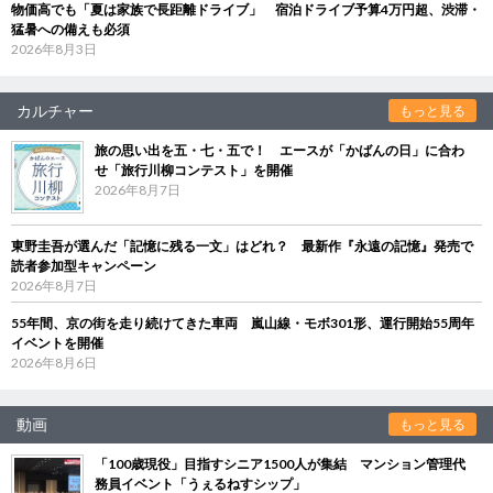
物価高でも「夏は家族で長距離ドライブ」 宿泊ドライブ予算4万円超、渋滞・
猛暑への備えも必須
2026年8月3日
カルチャー
もっと見る
旅の思い出を五・七・五で！ エースが「かばんの日」に合わ
せ「旅行川柳コンテスト」を開催
2026年8月7日
東野圭吾が選んだ「記憶に残る一文」はどれ？ 最新作『永遠の記憶』発売で
読者参加型キャンペーン
2026年8月7日
55年間、京の街を走り続けてきた車両 嵐山線・モボ301形、運行開始55周年
イベントを開催
2026年8月6日
動画
もっと見る
「100歳現役」目指すシニア1500人が集結 マンション管理代
務員イベント「うぇるねすシップ」