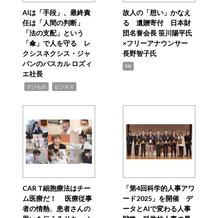
AIは「手段」、最終責
故人の「想い」かなえ
任は「人間の判断」
る 遺贈寄付 日本財
「法の支配」という
団名誉会長 笹川陽平氏
「傘」で人を守る レ
×フリーアナウンサー
クシスネクシス・ジャ
長野智子氏
パンのパスカル ロズィ
PR
エ社長
,
,
デジもの
ビジネス
CAR T細胞療法はチー
「第4回科学的人事アワ
ム医療だ！ 医療従事
ード2025」を開催 デ
者の情熱、患者さんの
ータとAIで変わる人事