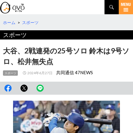
検
索
コ
ン
テ
ホーム
>
スポーツ
ン
スポーツ
ツ
へ
移
大谷、2戦連発の25号ソロ 鈴木は9号ソ
動
ロ、松井無失点
共同通信 47NEWS
2024年6月27日
スポーツ