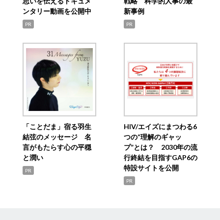
思いを伝えるドキュメ
戦略 科学的人事の最
ンタリー動画を公開中
新事例
PR
PR
「ことだま」宿る羽生
HIV/エイズにまつわる6
結弦のメッセージ 名
つの“理解のギャッ
言がもたらす心の平穏
プ”とは？ 2030年の流
と潤い
行終結を目指すGAP6の
特設サイトを公開
PR
PR