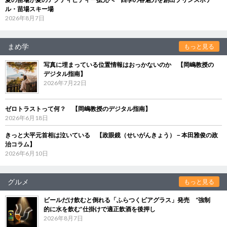
ル・苗場スキー場
2026年8月7日
まめ学
もっと見る
写真に埋まっている位置情報はおっかないのか 【岡嶋教授の
デジタル指南】
2026年7月22日
ゼロトラストって何？ 【岡嶋教授のデジタル指南】
2026年6月18日
きっと大平元首相は泣いている 【政眼鏡（せいがんきょう）－本田雅俊の政
治コラム】
2026年6月10日
グルメ
もっと見る
ビールだけ飲むと倒れる「ふらつくビアグラス」発売 “強制
的に水を飲む”仕掛けで適正飲酒を後押し
2026年8月7日