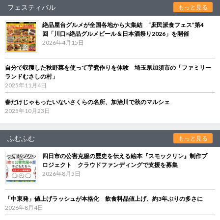
フェスティバル
もっと見る
絶品屋台グルメが全国各地から大集結 “庶民派食フェス”第4
回「川口×絶品グルメビール＆日本酒祭り2026」を開催
2026年4月15日
自分で収穫した秋野菜を使って芋煮作りを体験 埼玉県加須市の「ファミリー
ランドむさしの村」
2025年11月4日
春だけじゃもったいないさくらの名所、加治川で秋のマルシェ
2025年10月23日
ふむふむ
もっと見る
四日市の公害克服の歴史を伝える絵本『スモックリン』制作プ
ロジェクト クラウドファンディングで支援を募集
2026年8月5日
「中東発」値上げラッシュが本格化 飲食料品値上げ、約3年ぶりの多さに
2026年8月4日