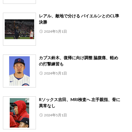
レアル、敵地で分ける バイエルンとのCL準
決勝
2024年5月1日
カブス鈴木、復帰に向け調整 脇腹痛、軽め
の打撃練習も
2024年5月1日
Rソックス吉田、MRI検査へ 左手親指、骨に
異常なし
2024年5月1日