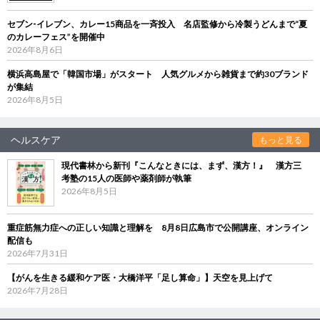
セブン‐イレブン、カレー15商品を一斉投入 名店監修から冷製うどんまで“夏
のカレーフェス”を開催中
2026年8月6日
横浜高島屋で「韓国市場」がスタート 人気グルメから雑貨まで約30ブランド
が集結
2026年8月5日
ヘルスケア
もっと見る
現代書林から新刊『こんなときには、まず、漢方！』 漢方三
考塾の15人の医師や薬剤師が執筆
2026年8月5日
重症筋無力症への正しい知識と理解を 8月8日広島市で公開講座、オンライン
配信も
2026年7月31日
【がんを生きる緩和ケア医・大橋洋平「足し算命」】天空を見上げて
2026年7月28日