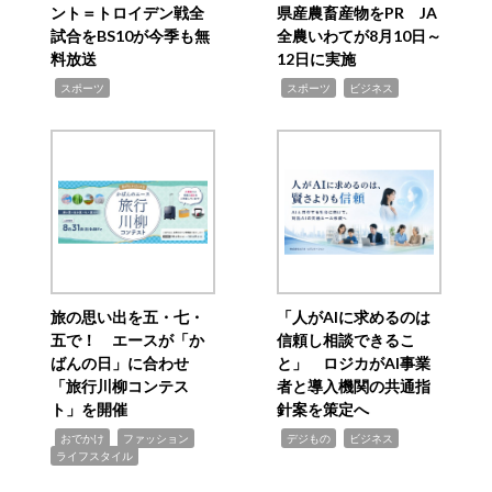
ント＝トロイデン戦全
県産農畜産物をPR JA
試合をBS10が今季も無
全農いわてが8月10日～
料放送
12日に実施
,
,
,
スポーツ
スポーツ
ビジネス
旅の思い出を五・七・
「人がAIに求めるのは
五で！ エースが「か
信頼し相談できるこ
ばんの日」に合わせ
と」 ロジカがAI事業
「旅行川柳コンテス
者と導入機関の共通指
ト」を開催
針案を策定へ
,
,
,
,
,
おでかけ
ファッション
デジもの
ビジネス
ライフスタイル