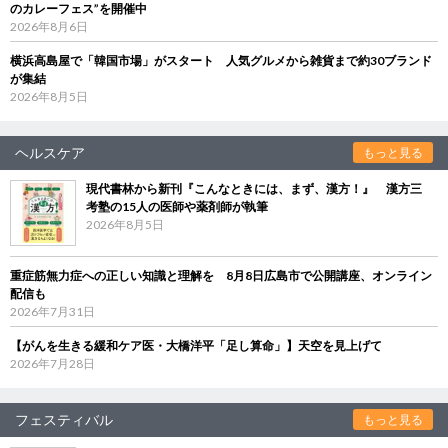
のカレーフェス”を開催中
2026年8月6日
横浜高島屋で「韓国市場」がスタート 人気グルメから雑貨まで約30ブランド
が集結
2026年8月5日
ヘルスケア
もっと見る
現代書林から新刊『こんなときには、まず、漢方！』 漢方三
考塾の15人の医師や薬剤師が執筆
2026年8月5日
重症筋無力症への正しい知識と理解を 8月8日広島市で公開講座、オンライン
配信も
2026年7月31日
【がんを生きる緩和ケア医・大橋洋平「足し算命」】天空を見上げて
2026年7月28日
フェスティバル
もっと見る