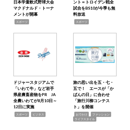
日本学童軟式野球大会
ント＝トロイデン戦全
マクドナルド・トーナ
試合をBS10が今季も無
メントが開幕
料放送
,
,
スポーツ
スポーツ
ドジャースタジアムで
旅の思い出を五・七・
「いわて牛」など岩手
五で！ エースが「か
県産農畜産物をPR JA
ばんの日」に合わせ
全農いわてが8月10日～
「旅行川柳コンテス
12日に実施
ト」を開催
,
,
,
,
,
スポーツ
ビジネス
おでかけ
ファッション
ライフスタイル