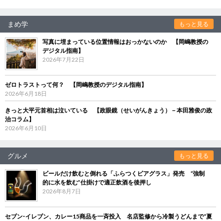
まめ学
もっと見る
写真に埋まっている位置情報はおっかないのか 【岡嶋教授の
デジタル指南】
2026年7月22日
ゼロトラストって何？ 【岡嶋教授のデジタル指南】
2026年6月18日
きっと大平元首相は泣いている 【政眼鏡（せいがんきょう）－本田雅俊の政
治コラム】
2026年6月10日
グルメ
もっと見る
ビールだけ飲むと倒れる「ふらつくビアグラス」発売 “強制
的に水を飲む”仕掛けで適正飲酒を後押し
2026年8月7日
セブン‐イレブン、カレー15商品を一斉投入 名店監修から冷製うどんまで“夏