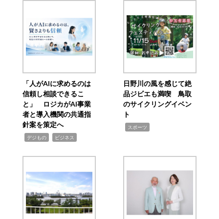
「人がAIに求めるのは
日野川の風を感じて絶
信頼し相談できるこ
品ジビエも満喫 鳥取
と」 ロジカがAI事業
のサイクリングイベン
者と導入機関の共通指
ト
針案を策定へ
,
スポーツ
,
,
デジもの
ビジネス