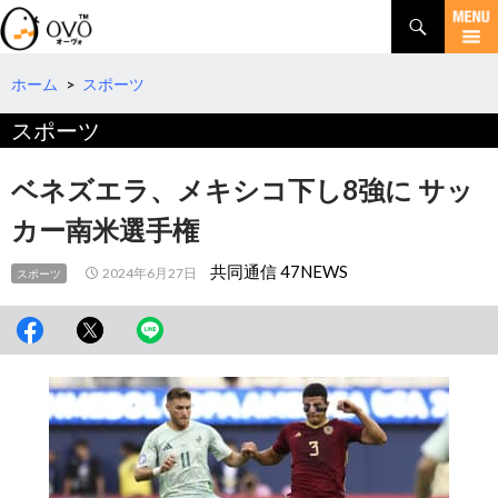
検
索
コ
ン
テ
ホーム
>
スポーツ
ン
スポーツ
ツ
へ
移
ベネズエラ、メキシコ下し8強に サッ
動
カー南米選手権
共同通信 47NEWS
2024年6月27日
スポーツ