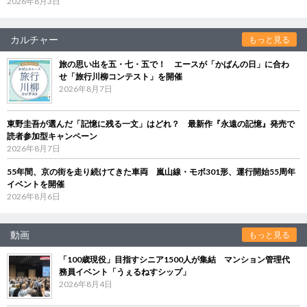
2026年8月3日
カルチャー
もっと見る
旅の思い出を五・七・五で！ エースが「かばんの日」に合わ
せ「旅行川柳コンテスト」を開催
2026年8月7日
東野圭吾が選んだ「記憶に残る一文」はどれ？ 最新作『永遠の記憶』発売で
読者参加型キャンペーン
2026年8月7日
55年間、京の街を走り続けてきた車両 嵐山線・モボ301形、運行開始55周年
イベントを開催
2026年8月6日
動画
もっと見る
「100歳現役」目指すシニア1500人が集結 マンション管理代
務員イベント「うぇるねすシップ」
2026年8月4日