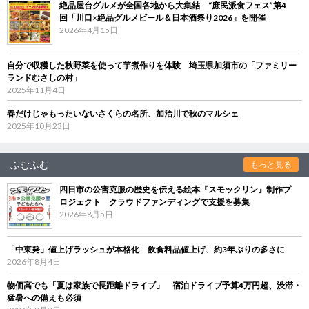
絶品屋台グルメが全国各地から大集結 “庶民派食フェス”第4
回「川口×絶品グルメビール＆日本酒祭り2026」を開催
2026年4月15日
自分で収穫した秋野菜を使って芋煮作りを体験 埼玉県加須市の「ファミリー
ランドむさしの村」
2025年11月4日
春だけじゃもったいないさくらの名所、加治川で秋のマルシェ
2025年10月23日
ふむふむ
もっと見る
四日市の公害克服の歴史を伝える絵本『スモックリン』制作プ
ロジェクト クラウドファンディングで支援を募集
2026年8月5日
「中東発」値上げラッシュが本格化 飲食料品値上げ、約3年ぶりの多さに
2026年8月4日
物価高でも「夏は家族で長距離ドライブ」 宿泊ドライブ予算4万円超、渋滞・
猛暑への備えも必須