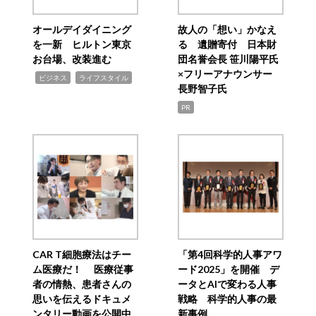
オールデイダイニング
故人の「想い」かなえ
を一新 ヒルトン東京
る 遺贈寄付 日本財
お台場、改装進む
団名誉会長 笹川陽平氏
×フリーアナウンサー
,
,
ビジネス
ライフスタイル
長野智子氏
PR
CAR T細胞療法はチー
「第4回科学的人事アワ
ム医療だ！ 医療従事
ード2025」を開催 デ
者の情熱、患者さんの
ータとAIで変わる人事
思いを伝えるドキュメ
戦略 科学的人事の最
ンタリー動画を公開中
新事例