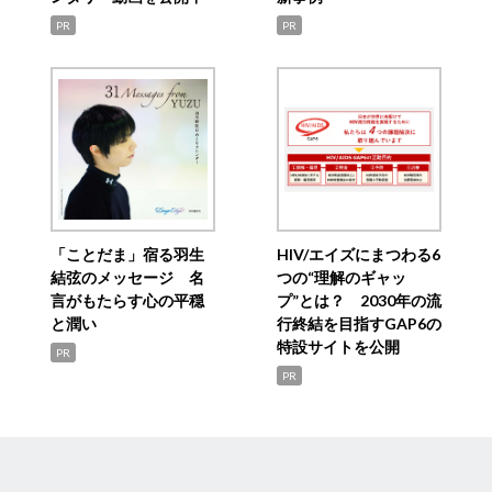
PR
PR
「ことだま」宿る羽生
HIV/エイズにまつわる6
結弦のメッセージ 名
つの“理解のギャッ
言がもたらす心の平穏
プ”とは？ 2030年の流
と潤い
行終結を目指すGAP6の
特設サイトを公開
PR
PR