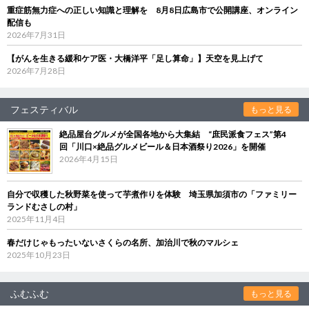
重症筋無力症への正しい知識と理解を 8月8日広島市で公開講座、オンライン
配信も
2026年7月31日
【がんを生きる緩和ケア医・大橋洋平「足し算命」】天空を見上げて
2026年7月28日
フェスティバル
もっと見る
絶品屋台グルメが全国各地から大集結 “庶民派食フェス”第4
回「川口×絶品グルメビール＆日本酒祭り2026」を開催
2026年4月15日
自分で収穫した秋野菜を使って芋煮作りを体験 埼玉県加須市の「ファミリー
ランドむさしの村」
2025年11月4日
春だけじゃもったいないさくらの名所、加治川で秋のマルシェ
2025年10月23日
ふむふむ
もっと見る