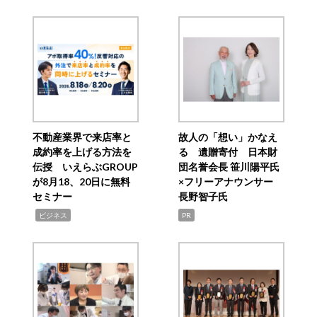
不動産業界で来店率と
故人の「想い」かなえ
成約率を上げる方法を
る 遺贈寄付 日本財
伝授 いえらぶGROUP
団名誉会長 笹川陽平氏
が8月18、20日に無料
×フリーアナウンサー
セミナー
長野智子氏
,
ビジネス
PR