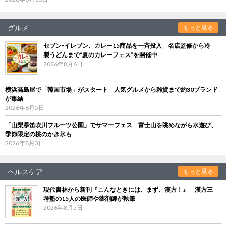
グルメ
もっと見る
セブン‐イレブン、カレー15商品を一斉投入 名店監修から冷
製うどんまで“夏のカレーフェス”を開催中
2026年8月6日
横浜高島屋で「韓国市場」がスタート 人気グルメから雑貨まで約30ブランド
が集結
2026年8月5日
「山梨県笛吹川フルーツ公園」でサマーフェス 富士山を眺めながら水遊び、
季節限定の桃のかき氷も
2026年8月3日
ヘルスケア
もっと見る
現代書林から新刊『こんなときには、まず、漢方！』 漢方三
考塾の15人の医師や薬剤師が執筆
2026年8月5日