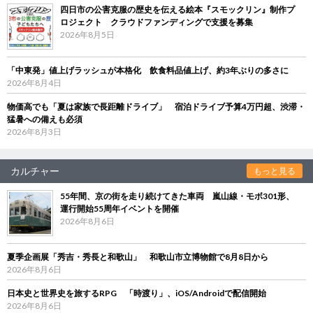
四日市の公害克服の歴史を伝える絵本『スモックリン』制作プ
ロジェクト クラウドファンディングで支援を募集
2026年8月5日
「中東発」値上げラッシュが本格化 飲食料品値上げ、約3年ぶりの多さに
2026年8月4日
物価高でも「夏は家族で長距離ドライブ」 宿泊ドライブ予算4万円超、渋滞・
猛暑への備えも必須
2026年8月3日
カルチャー
もっと見る
55年間、京の街を走り続けてきた車両 嵐山線・モボ301形、
運行開始55周年イベントを開催
2026年8月6日
夏季企画展「秀吉・秀長と和歌山」 和歌山市立博物館で8月8日から
2026年8月6日
日本史と世界史を旅するRPG 「時渡り」、iOS/Androidで配信開始
2026年8月6日