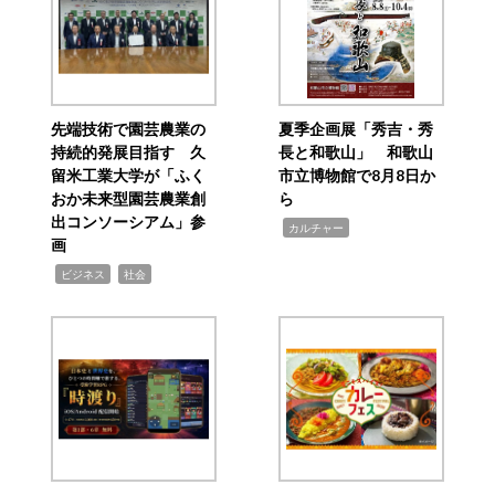
先端技術で園芸農業の
夏季企画展「秀吉・秀
持続的発展目指す 久
長と和歌山」 和歌山
留米工業大学が「ふく
市立博物館で8月8日か
おか未来型園芸農業創
ら
出コンソーシアム」参
,
カルチャー
画
,
,
ビジネス
社会