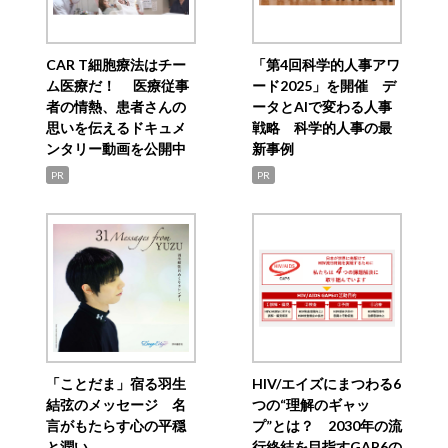
CAR T細胞療法はチー
「第4回科学的人事アワ
ム医療だ！ 医療従事
ード2025」を開催 デ
者の情熱、患者さんの
ータとAIで変わる人事
思いを伝えるドキュメ
戦略 科学的人事の最
ンタリー動画を公開中
新事例
PR
PR
「ことだま」宿る羽生
HIV/エイズにまつわる6
結弦のメッセージ 名
つの“理解のギャッ
言がもたらす心の平穏
プ”とは？ 2030年の流
と潤い
行終結を目指すGAP6の