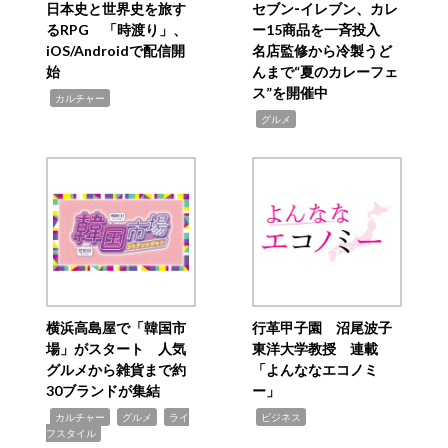
日本史と世界史を旅す
セブン‐イレブン、カレ
るRPG 「時渡り」、
ー15商品を一斉投入
iOS/Androidで配信開
名店監修から冷製うど
始
んまで“夏のカレーフェ
ス”を開催中
,
カルチャー
,
グルメ
横浜高島屋で「韓国市
行革甲子園 沼尾波子
場」がスタート 人気
東洋大学教授 連載
グルメから雑貨まで約
「よんななエコノミ
30ブランドが集結
ー」
,
,
,
,
カルチャー
グルメ
ライ
ビジネス
フスタイル