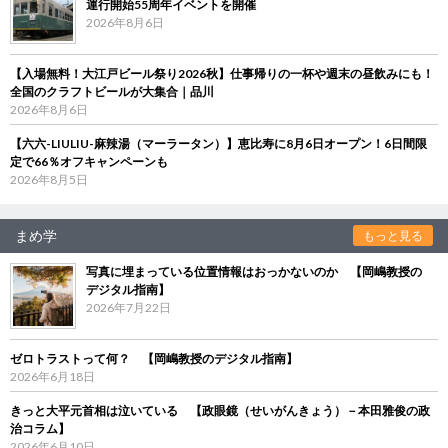
運行開始55周年イベントを開催
2026年8月6日
【入場無料！大江戸ビール祭り2026秋】仕事帰りの一杯や週末の昼飲みにも！
全国のクラフトビールが大集合｜品川
2026年8月6日
【六六-LIULIU-麻辣湯（マーラータン）】恵比寿に8月6日オープン！6日間限
定で66％オフキャンペーンも
2026年8月5日
まめ学
もっと見る
写真に埋まっている位置情報はおっかないのか 【岡嶋教授の
デジタル指南】
2026年7月22日
ゼロトラストって何？ 【岡嶋教授のデジタル指南】
2026年6月18日
きっと大平元首相は泣いている 【政眼鏡（せいがんきょう）－本田雅俊の政
治コラム】
2026年6月10日