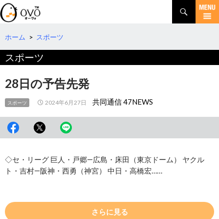
検
索
コ
ン
テ
ホーム
>
スポーツ
ン
スポーツ
ツ
へ
移
28日の予告先発
動
共同通信 47NEWS
2024年6月27日
スポーツ
◇セ・リーグ 巨人・戸郷―広島・床田（東京ドーム） ヤクル
ト・吉村―阪神・西勇（神宮） 中日・高橋宏……
さらに見る