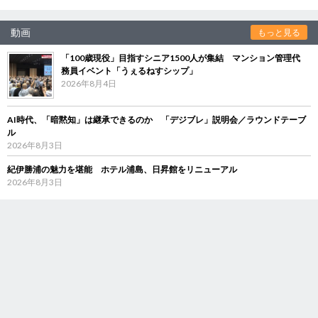
動画
もっと見る
「100歳現役」目指すシニア1500人が集結 マンション管理代
務員イベント「うぇるねすシップ」
2026年8月4日
AI時代、「暗黙知」は継承できるのか 「デジブレ」説明会／ラウンドテーブ
ル
2026年8月3日
紀伊勝浦の魅力を堪能 ホテル浦島、日昇館をリニューアル
2026年8月3日