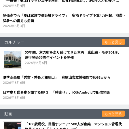
「中東発」値上げラッシュが本格化 飲食料品値上げ、約3年ぶりの多さに
2026年8月4日
物価高でも「夏は家族で長距離ドライブ」 宿泊ドライブ予算4万円超、渋滞・
猛暑への備えも必須
2026年8月3日
カルチャー
もっと見る
55年間、京の街を走り続けてきた車両 嵐山線・モボ301形、
運行開始55周年イベントを開催
2026年8月6日
夏季企画展「秀吉・秀長と和歌山」 和歌山市立博物館で8月8日から
2026年8月6日
日本史と世界史を旅するRPG 「時渡り」、iOS/Androidで配信開始
2026年8月6日
動画
もっと見る
「100歳現役」目指すシニア1500人が集結 マンション管理代