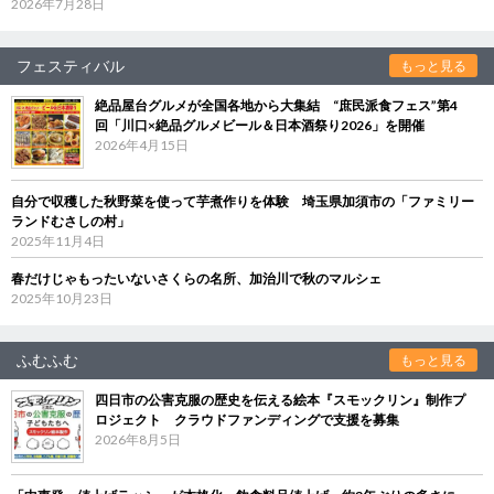
2026年7月28日
フェスティバル
もっと見る
絶品屋台グルメが全国各地から大集結 “庶民派食フェス”第4
回「川口×絶品グルメビール＆日本酒祭り2026」を開催
2026年4月15日
自分で収穫した秋野菜を使って芋煮作りを体験 埼玉県加須市の「ファミリー
ランドむさしの村」
2025年11月4日
春だけじゃもったいないさくらの名所、加治川で秋のマルシェ
2025年10月23日
ふむふむ
もっと見る
四日市の公害克服の歴史を伝える絵本『スモックリン』制作プ
ロジェクト クラウドファンディングで支援を募集
2026年8月5日