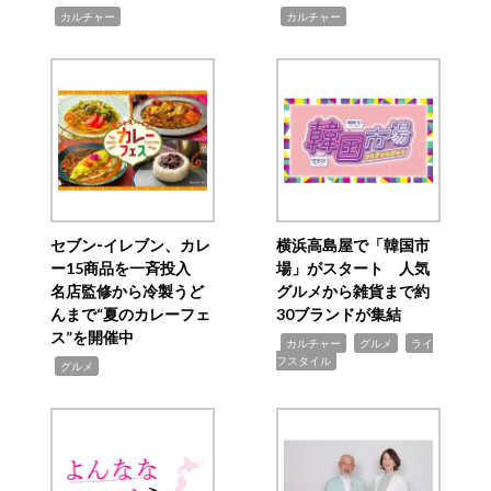
,
,
カルチャー
カルチャー
セブン‐イレブン、カレ
横浜高島屋で「韓国市
ー15商品を一斉投入
場」がスタート 人気
名店監修から冷製うど
グルメから雑貨まで約
んまで“夏のカレーフェ
30ブランドが集結
ス”を開催中
,
,
,
カルチャー
グルメ
ライ
フスタイル
,
グルメ