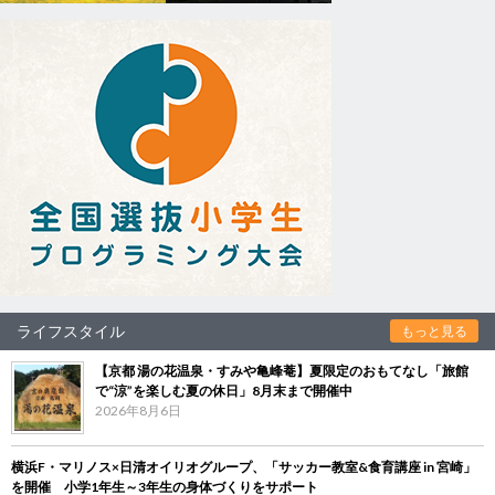
ライフスタイル
もっと見る
【京都 湯の花温泉・すみや亀峰菴】夏限定のおもてなし「旅館
で“涼”を楽しむ夏の休日」8月末まで開催中
2026年8月6日
横浜F・マリノス×日清オイリオグループ、「サッカー教室&食育講座 in 宮崎」
を開催 小学1年生～3年生の身体づくりをサポート