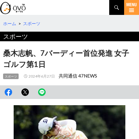
検
索
コ
ン
テ
ホーム
>
スポーツ
ン
スポーツ
ツ
へ
移
桑木志帆、7バーディー首位発進 女子
動
ゴルフ第1日
共同通信 47NEWS
2024年6月27日
スポーツ