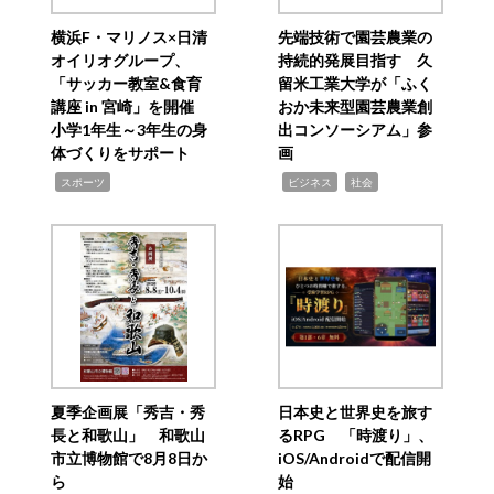
横浜F・マリノス×日清
先端技術で園芸農業の
オイリオグループ、
持続的発展目指す 久
「サッカー教室&食育
留米工業大学が「ふく
講座 in 宮崎」を開催
おか未来型園芸農業創
小学1年生～3年生の身
出コンソーシアム」参
体づくりをサポート
画
,
,
,
スポーツ
ビジネス
社会
夏季企画展「秀吉・秀
日本史と世界史を旅す
長と和歌山」 和歌山
るRPG 「時渡り」、
市立博物館で8月8日か
iOS/Androidで配信開
ら
始