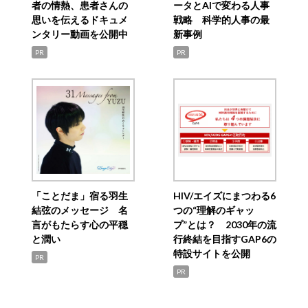
者の情熱、患者さんの
ータとAIで変わる人事
思いを伝えるドキュメ
戦略 科学的人事の最
ンタリー動画を公開中
新事例
PR
PR
「ことだま」宿る羽生
HIV/エイズにまつわる6
結弦のメッセージ 名
つの“理解のギャッ
言がもたらす心の平穏
プ”とは？ 2030年の流
と潤い
行終結を目指すGAP6の
特設サイトを公開
PR
PR