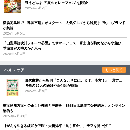
製うどんまで“夏のカレーフェス”を開催中
2026年8月6日
横浜高島屋で「韓国市場」がスタート 人気グルメから雑貨まで約30ブランド
が集結
2026年8月5日
「山梨県笛吹川フルーツ公園」でサマーフェス 富士山を眺めながら水遊び、
季節限定の桃のかき氷も
2026年8月3日
ヘルスケア
もっと見る
現代書林から新刊『こんなときには、まず、漢方！』 漢方三
考塾の15人の医師や薬剤師が執筆
2026年8月5日
重症筋無力症への正しい知識と理解を 8月8日広島市で公開講座、オンライン
配信も
2026年7月31日
【がんを生きる緩和ケア医・大橋洋平「足し算命」】天空を見上げて