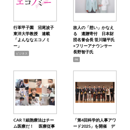
行革甲子園 沼尾波子
故人の「想い」かなえ
東洋大学教授 連載
る 遺贈寄付 日本財
「よんななエコノミ
団名誉会長 笹川陽平氏
ー」
×フリーアナウンサー
長野智子氏
,
ビジネス
PR
CAR T細胞療法はチー
「第4回科学的人事アワ
ム医療だ！ 医療従事
ード2025」を開催 デ