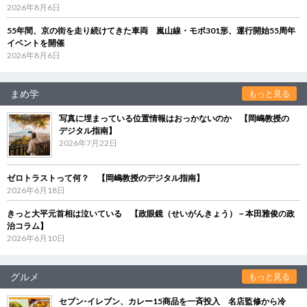
2026年8月6日
55年間、京の街を走り続けてきた車両 嵐山線・モボ301形、運行開始55周年
イベントを開催
2026年8月6日
まめ学
もっと見る
写真に埋まっている位置情報はおっかないのか 【岡嶋教授の
デジタル指南】
2026年7月22日
ゼロトラストって何？ 【岡嶋教授のデジタル指南】
2026年6月18日
きっと大平元首相は泣いている 【政眼鏡（せいがんきょう）－本田雅俊の政
治コラム】
2026年6月10日
グルメ
もっと見る
セブン‐イレブン、カレー15商品を一斉投入 名店監修から冷