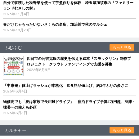
自分で収穫した秋野菜を使って芋煮作りを体験 埼玉県加須市の「ファミリー
ランドむさしの村」
2025年11月4日
春だけじゃもったいないさくらの名所、加治川で秋のマルシェ
2025年10月23日
ふむふむ
もっと見る
四日市の公害克服の歴史を伝える絵本『スモックリン』制作プ
ロジェクト クラウドファンディングで支援を募集
2026年8月5日
「中東発」値上げラッシュが本格化 飲食料品値上げ、約3年ぶりの多さに
2026年8月4日
物価高でも「夏は家族で長距離ドライブ」 宿泊ドライブ予算4万円超、渋滞・
猛暑への備えも必須
2026年8月3日
カルチャー
もっと見る