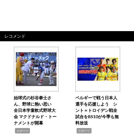
レコメンド
始球式の杉谷拳士さ
ベルギーで戦う日本人
ん、野球に熱い思い
選手を応援しよう シ
全日本学童軟式野球大
ント＝トロイデン戦全
会 マクドナルド・トー
試合をBS10が今季も無
ナメントが開幕
料放送
,
,
スポーツ
スポーツ