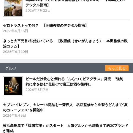
デジタル指南】
2026年7月22日
ゼロトラストって何？ 【岡嶋教授のデジタル指南】
2026年6月18日
きっと大平元首相は泣いている 【政眼鏡（せいがんきょう）－本田雅俊の政
治コラム】
2026年6月10日
グルメ
もっと見る
ビールだけ飲むと倒れる「ふらつくビアグラス」発売 “強制
的に水を飲む”仕掛けで適正飲酒を後押し
2026年8月7日
セブン‐イレブン、カレー15商品を一斉投入 名店監修から冷製うどんまで“夏
のカレーフェス”を開催中
2026年8月6日
横浜高島屋で「韓国市場」がスタート 人気グルメから雑貨まで約30ブランド
が集結