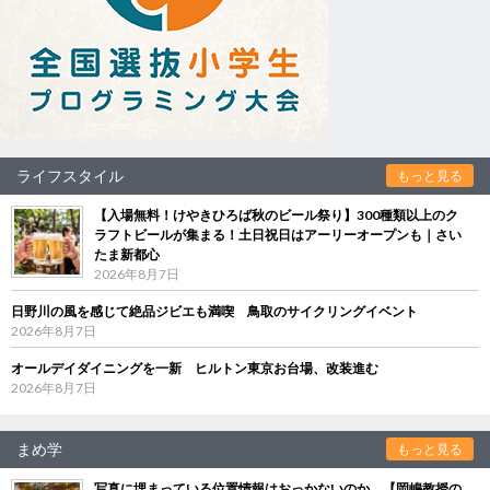
ライフスタイル
もっと見る
【入場無料！けやきひろば秋のビール祭り】300種類以上のク
ラフトビールが集まる！土日祝日はアーリーオープンも｜さい
たま新都心
2026年8月7日
日野川の風を感じて絶品ジビエも満喫 鳥取のサイクリングイベント
2026年8月7日
オールデイダイニングを一新 ヒルトン東京お台場、改装進む
2026年8月7日
まめ学
もっと見る
写真に埋まっている位置情報はおっかないのか 【岡嶋教授の