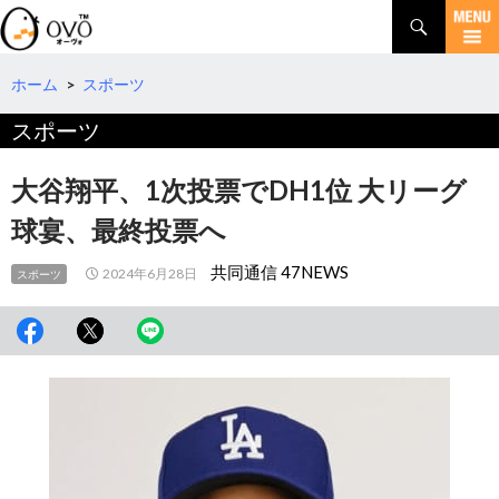
検
索
コ
ン
テ
ホーム
>
スポーツ
ン
スポーツ
ツ
へ
移
大谷翔平、1次投票でDH1位 大リーグ
動
球宴、最終投票へ
共同通信 47NEWS
2024年6月28日
スポーツ