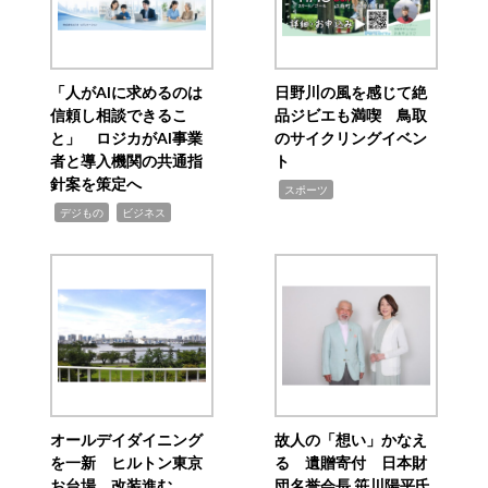
「人がAIに求めるのは
日野川の風を感じて絶
信頼し相談できるこ
品ジビエも満喫 鳥取
と」 ロジカがAI事業
のサイクリングイベン
者と導入機関の共通指
ト
針案を策定へ
,
スポーツ
,
,
デジもの
ビジネス
オールデイダイニング
故人の「想い」かなえ
を一新 ヒルトン東京
る 遺贈寄付 日本財
お台場、改装進む
団名誉会長 笹川陽平氏