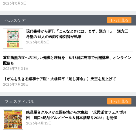
2026年8月5日
ヘルスケア
もっと見る
現代書林から新刊『こんなときには、まず、漢方！』 漢方三
考塾の15人の医師や薬剤師が執筆
2026年8月5日
重症筋無力症への正しい知識と理解を 8月8日広島市で公開講座、オンライン
配信も
2026年7月31日
【がんを生きる緩和ケア医・大橋洋平「足し算命」】天空を見上げて
2026年7月28日
フェスティバル
もっと見る
絶品屋台グルメが全国各地から大集結 “庶民派食フェス”第4
回「川口×絶品グルメビール＆日本酒祭り2026」を開催
2026年4月15日