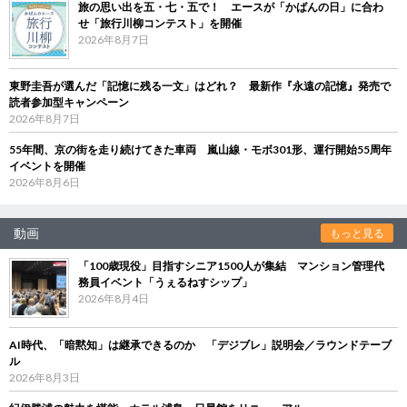
旅の思い出を五・七・五で！ エースが「かばんの日」に合わ
せ「旅行川柳コンテスト」を開催
2026年8月7日
東野圭吾が選んだ「記憶に残る一文」はどれ？ 最新作『永遠の記憶』発売で
読者参加型キャンペーン
2026年8月7日
55年間、京の街を走り続けてきた車両 嵐山線・モボ301形、運行開始55周年
イベントを開催
2026年8月6日
動画
もっと見る
「100歳現役」目指すシニア1500人が集結 マンション管理代
務員イベント「うぇるねすシップ」
2026年8月4日
AI時代、「暗黙知」は継承できるのか 「デジブレ」説明会／ラウンドテーブ
ル
2026年8月3日