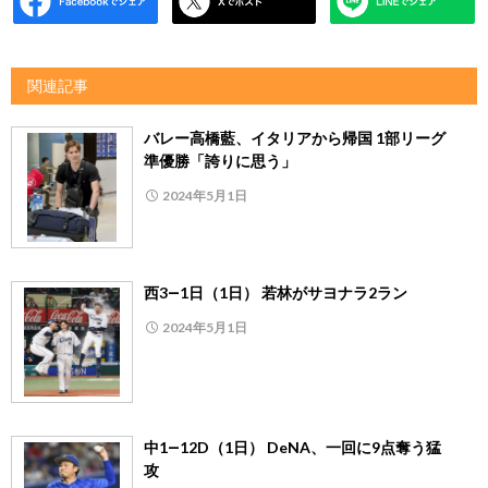
関連記事
バレー高橋藍、イタリアから帰国 1部リーグ
準優勝「誇りに思う」
2024年5月1日
西3―1日（1日） 若林がサヨナラ2ラン
2024年5月1日
中1―12D（1日） DeNA、一回に9点奪う猛
攻