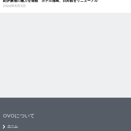
紀伊勝浦の魅力を堪能 ホテル浦島、日昇館をリニューアル
2026年8月3日
OVOについて
ホーム