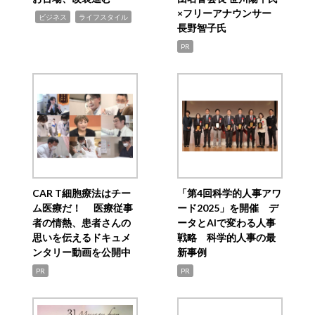
×フリーアナウンサー
,
,
ビジネス
ライフスタイル
長野智子氏
PR
CAR T細胞療法はチー
「第4回科学的人事アワ
ム医療だ！ 医療従事
ード2025」を開催 デ
者の情熱、患者さんの
ータとAIで変わる人事
思いを伝えるドキュメ
戦略 科学的人事の最
ンタリー動画を公開中
新事例
PR
PR