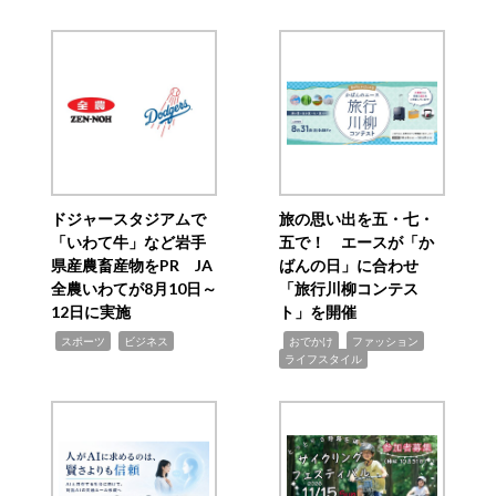
ドジャースタジアムで
旅の思い出を五・七・
「いわて牛」など岩手
五で！ エースが「か
県産農畜産物をPR JA
ばんの日」に合わせ
全農いわてが8月10日～
「旅行川柳コンテス
12日に実施
ト」を開催
,
,
,
,
,
スポーツ
ビジネス
おでかけ
ファッション
ライフスタイル