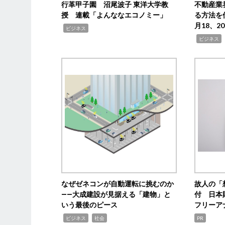
行革甲子園 沼尾波子 東洋大学教
不動産業
授 連載「よんななエコノミー」
る方法を
月18、
,
ビジネス
,
ビジネス
なぜゼネコンが自動運転に挑むのか
故人の「
――大成建設が見据える「建物」と
付 日本
いう最後のピース
フリーア
,
,
ビジネス
社会
PR