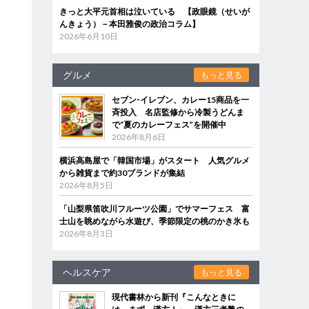
きっと大平元首相は泣いている 【政眼鏡（せいが
んきょう）－本田雅俊の政治コラム】
2026年6月10日
グルメ
もっと見る
セブン‐イレブン、カレー15商品を一
斉投入 名店監修から冷製うどんま
で“夏のカレーフェス”を開催中
2026年8月6日
横浜高島屋で「韓国市場」がスタート 人気グルメ
から雑貨まで約30ブランドが集結
2026年8月5日
「山梨県笛吹川フルーツ公園」でサマーフェス 富
士山を眺めながら水遊び、季節限定の桃のかき氷も
2026年8月3日
ヘルスケア
もっと見る
現代書林から新刊『こんなときに