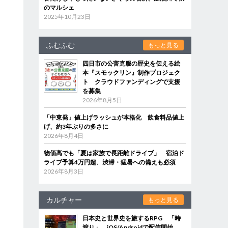
のマルシェ
2025年10月23日
ふむふむ
もっと見る
四日市の公害克服の歴史を伝える絵
本『スモックリン』制作プロジェク
ト クラウドファンディングで支援
を募集
2026年8月5日
「中東発」値上げラッシュが本格化 飲食料品値上
げ、約3年ぶりの多さに
2026年8月4日
物価高でも「夏は家族で長距離ドライブ」 宿泊ド
ライブ予算4万円超、渋滞・猛暑への備えも必須
2026年8月3日
カルチャー
もっと見る
日本史と世界史を旅するRPG 「時
渡り」、iOS/Androidで配信開始