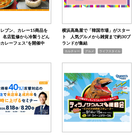
イレブン、カレー15商品を
横浜高島屋で「韓国市場」がスター
 名店監修から冷製うどん
ト 人気グルメから雑貨まで約30ブ
のカレーフェス”を開催中
ランドが集結
,
,
,
カルチャー
グルメ
ライフスタイル