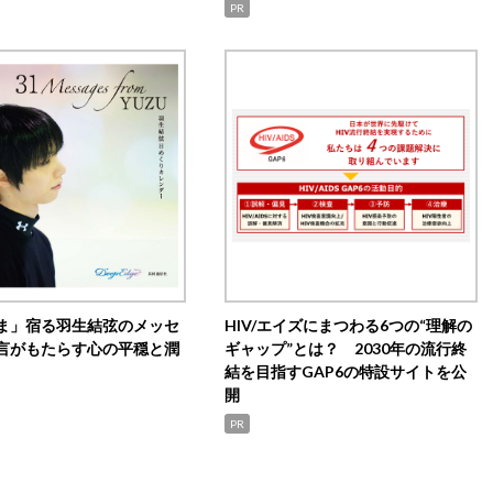
PR
ま」宿る羽生結弦のメッセ
HIV/エイズにまつわる6つの“理解の
言がもたらす心の平穏と潤
ギャップ”とは？ 2030年の流行終
結を目指すGAP6の特設サイトを公
開
PR