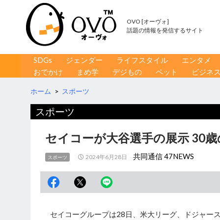
OVO [オーヴォ]
話題の情報を発信するサイト
コンテンツへ移動
検
SDGs
ジェンダー
ライフスタイル
エンタメ
索
おでかけ
まめ学
デジもの
ペット
ビジネ
ホーム
>
スポーツ
スポーツ
セイコーが大谷選手の展示 30
共同通信 47NEWS
2024年6月28日
スポーツ
セイコーグループは28日、米大リーグ、ドジャース