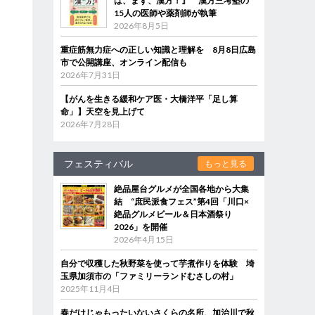
は、まず、漢方！』 漢方三考塾の
15人の医師や薬剤師が執筆
2026年8月5日
重症筋無力症への正しい知識と理解を 8月8日広島
市で公開講座、オンライン配信も
2026年7月31日
【がんを生きる緩和ケア医・大橋洋平「足し算
命」】天空を見上げて
2026年7月28日
フェスティバル
もっと見る
絶品屋台グルメが全国各地から大集
結 “庶民派食フェス”第4回「川口×
絶品グルメビール＆日本酒祭り
2026」を開催
2026年4月15日
自分で収穫した秋野菜を使って芋煮作りを体験 埼
玉県加須市の「ファミリーランドむさしの村」
2025年11月4日
春だけじゃもったいないさくらの名所、加治川で秋