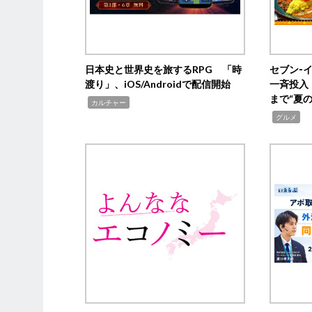
日本史と世界史を旅するRPG 「時
セブン‐
渡り」、iOS/Androidで配信開始
一斉投入
まで“夏
,
カルチャー
,
グルメ