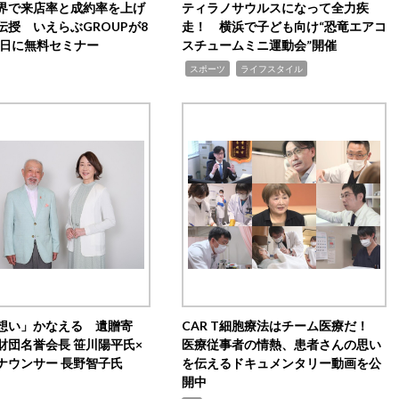
界で来店率と成約率を上げ
ティラノサウルスになって全力疾
伝授 いえらぶGROUPが8
走！ 横浜で子ども向け“恐竜エアコ
20日に無料セミナー
スチュームミニ運動会”開催
,
,
スポーツ
ライフスタイル
想い」かなえる 遺贈寄
CAR T細胞療法はチーム医療だ！
財団名誉会長 笹川陽平氏×
医療従事者の情熱、患者さんの思い
ナウンサー 長野智子氏
を伝えるドキュメンタリー動画を公
開中