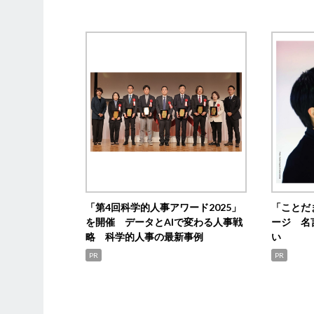
「第4回科学的人事アワード2025」
「ことだ
を開催 データとAIで変わる人事戦
ージ 名
略 科学的人事の最新事例
い
PR
PR