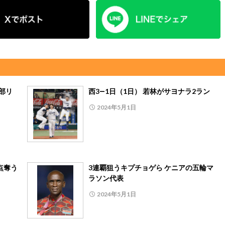
部リ
西3―1日（1日） 若林がサヨナラ2ラン
2024年5月1日
9点奪う
3連覇狙うキプチョゲら ケニアの五輪マ
ラソン代表
2024年5月1日