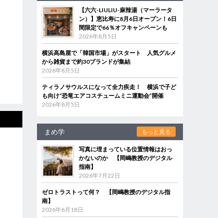
【六六-LIULIU-麻辣湯（マーラータ
ン）】恵比寿に8月6日オープン！6日
間限定で66％オフキャンペーンも
2026年8月5日
横浜高島屋で「韓国市場」がスタート 人気グルメ
から雑貨まで約30ブランドが集結
2026年8月5日
ティラノサウルスになって全力疾走！ 横浜で子ど
も向け“恐竜エアコスチュームミニ運動会”開催
2026年8月5日
まめ学
もっと見る
写真に埋まっている位置情報はおっ
かないのか 【岡嶋教授のデジタル
指南】
2026年7月22日
ゼロトラストって何？ 【岡嶋教授のデジタル指
南】
2026年6月18日