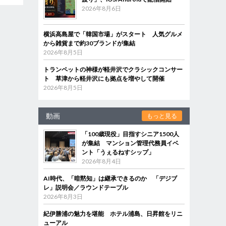
2026年8月6日
横浜高島屋で「韓国市場」がスタート 人気グルメ
から雑貨まで約30ブランドが集結
2026年8月5日
トランペットの神様が軽井沢でクラシックコンサー
ト 草津から軽井沢にも拠点を増やして開催
2026年8月5日
動画
もっと見る
「100歳現役」目指すシニア1500人
が集結 マンション管理代務員イベ
ント「うぇるねすシップ」
2026年8月4日
AI時代、「暗黙知」は継承できるのか 「デジブ
レ」説明会／ラウンドテーブル
2026年8月3日
紀伊勝浦の魅力を堪能 ホテル浦島、日昇館をリニ
ューアル