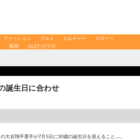
ファッション
グルメ
カルチャー
スポーツ
ス
動画
はばたけラボ
歳の誕生日に合わせ
の大谷翔平選手が7月5日に30歳の誕生日を迎えること……