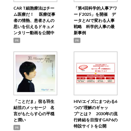
CAR T細胞療法はチー
「第4回科学的人事アワ
ム医療だ！ 医療従事
ード2025」を開催 デ
者の情熱、患者さんの
ータとAIで変わる人事
思いを伝えるドキュメ
戦略 科学的人事の最
ンタリー動画を公開中
新事例
PR
PR
「ことだま」宿る羽生
HIV/エイズにまつわる6
結弦のメッセージ 名
つの“理解のギャッ
言がもたらす心の平穏
プ”とは？ 2030年の流
と潤い
行終結を目指すGAP6の
特設サイトを公開
PR