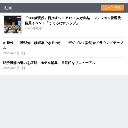
動画
もっと見る
「100歳現役」目指すシニア1500人が集結 マンション管理代
務員イベント「うぇるねすシップ」
2026年8月4日
AI時代、「暗黙知」は継承できるのか 「デジブレ」説明会／ラウンドテーブ
ル
2026年8月3日
紀伊勝浦の魅力を堪能 ホテル浦島、日昇館をリニューアル
2026年8月3日