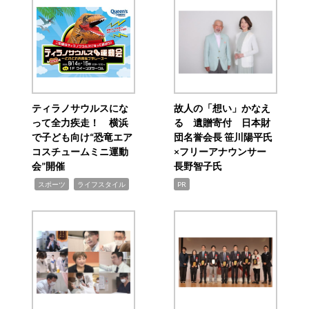
ティラノサウルスにな
故人の「想い」かなえ
って全力疾走！ 横浜
る 遺贈寄付 日本財
で子ども向け“恐竜エア
団名誉会長 笹川陽平氏
コスチュームミニ運動
×フリーアナウンサー
会”開催
長野智子氏
,
,
スポーツ
ライフスタイル
PR