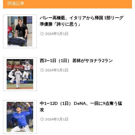
関連記事
バレー高橋藍、イタリアから帰国 1部リーグ
準優勝「誇りに思う」
2024年5月1日
西3―1日（1日） 若林がサヨナラ2ラン
2024年5月1日
中1―12D（1日） DeNA、一回に9点奪う猛
攻
2024年5月1日