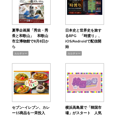
夏季企画展「秀吉・秀
日本史と世界史を旅す
長と和歌山」 和歌山
るRPG 「時渡り」、
市立博物館で8月8日か
iOS/Androidで配信開
ら
始
,
,
カルチャー
カルチャー
セブン‐イレブン、カレ
横浜高島屋で「韓国市
ー15商品を一斉投入
場」がスタート 人気