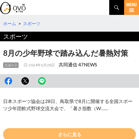
検
索
コ
ン
テ
ホーム
>
スポーツ
ン
スポーツ
ツ
へ
移
8月の少年野球で踏み込んだ暑熱対策
動
共同通信 47NEWS
2024年6月28日
スポーツ
日本スポーツ協会は28日、鳥取県で8月に開催する全国スポー
ツ少年団軟式野球交流大会で、「暑さ指数（W……
さらに見る