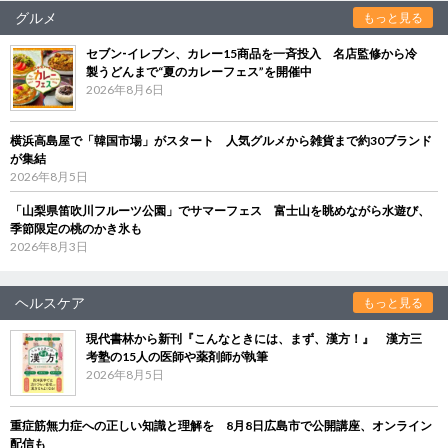
グルメ
もっと見る
セブン‐イレブン、カレー15商品を一斉投入 名店監修から冷
製うどんまで“夏のカレーフェス”を開催中
2026年8月6日
横浜高島屋で「韓国市場」がスタート 人気グルメから雑貨まで約30ブランド
が集結
2026年8月5日
「山梨県笛吹川フルーツ公園」でサマーフェス 富士山を眺めながら水遊び、
季節限定の桃のかき氷も
2026年8月3日
ヘルスケア
もっと見る
現代書林から新刊『こんなときには、まず、漢方！』 漢方三
考塾の15人の医師や薬剤師が執筆
2026年8月5日
重症筋無力症への正しい知識と理解を 8月8日広島市で公開講座、オンライン
配信も