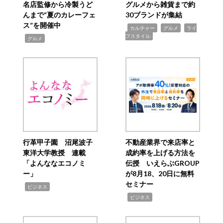
名店監修から冷製うど
グルメから雑貨まで約
んまで“夏のカレーフェ
30ブランドが集結
ス”を開催中
,
,
,
カルチャー
グルメ
ライ
フスタイル
,
グルメ
行革甲子園 沼尾波子
不動産業界で来店率と
東洋大学教授 連載
成約率を上げる方法を
「よんななエコノミ
伝授 いえらぶGROUP
ー」
が8月18、20日に無料
セミナー
,
ビジネス
,
ビジネス