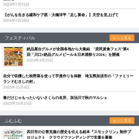
2026年7月31日
【がんを生きる緩和ケア医・大橋洋平「足し算命」】天空を見上げて
2026年7月28日
フェスティバル
もっと見る
絶品屋台グルメが全国各地から大集結 “庶民派食フェス”第4
回「川口×絶品グルメビール＆日本酒祭り2026」を開催
2026年4月15日
自分で収穫した秋野菜を使って芋煮作りを体験 埼玉県加須市の「ファミリー
ランドむさしの村」
2025年11月4日
春だけじゃもったいないさくらの名所、加治川で秋のマルシェ
2025年10月23日
ふむふむ
もっと見る
四日市の公害克服の歴史を伝える絵本『スモックリン』制作プ
ロジェクト クラウドファンディングで支援を募集