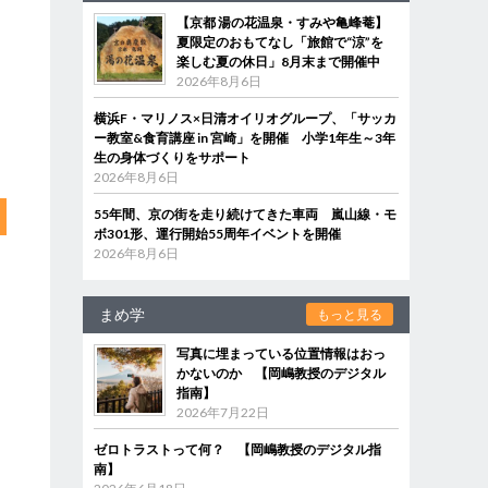
【京都 湯の花温泉・すみや亀峰菴】
夏限定のおもてなし「旅館で“涼”を
楽しむ夏の休日」8月末まで開催中
2026年8月6日
横浜F・マリノス×日清オイリオグループ、「サッカ
ー教室&食育講座 in 宮崎」を開催 小学1年生～3年
生の身体づくりをサポート
2026年8月6日
55年間、京の街を走り続けてきた車両 嵐山線・モ
ボ301形、運行開始55周年イベントを開催
2026年8月6日
まめ学
もっと見る
写真に埋まっている位置情報はおっ
かないのか 【岡嶋教授のデジタル
指南】
2026年7月22日
ゼロトラストって何？ 【岡嶋教授のデジタル指
南】