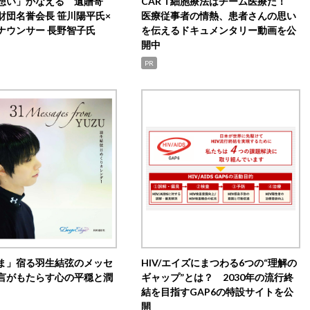
想い」かなえる 遺贈寄
CAR T細胞療法はチーム医療だ！
財団名誉会長 笹川陽平氏×
医療従事者の情熱、患者さんの思い
ナウンサー 長野智子氏
を伝えるドキュメンタリー動画を公
開中
PR
ま」宿る羽生結弦のメッセ
HIV/エイズにまつわる6つの“理解の
言がもたらす心の平穏と潤
ギャップ”とは？ 2030年の流行終
結を目指すGAP6の特設サイトを公
開