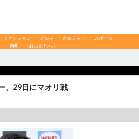
ファッション
グルメ
カルチャー
スポーツ
ス
動画
はばたけラボ
ー、29日にマオリ戦