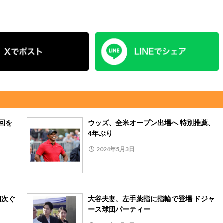
回を
ウッズ、全米オープン出場へ 特別推薦、
4年ぶり
2024年5月3日
相次ぐ
大谷夫妻、左手薬指に指輪で登場 ドジャ
ース球団パーティー