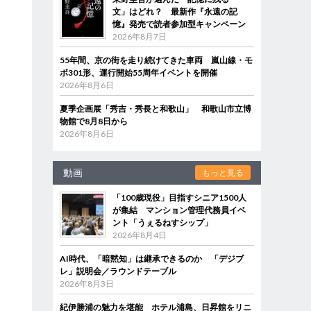
文」はどれ？ 最新作『永遠の記
憶』発売で読者参加型キャンペーン
2026年8月7日
55年間、京の街を走り続けてきた車両 嵐山線・モ
ボ301形、運行開始55周年イベントを開催
2026年8月6日
夏季企画展「秀吉・秀長と和歌山」 和歌山市立博
物館で8月8日から
2026年8月6日
動画
もっと見る
「100歳現役」目指すシニア1500人
が集結 マンション管理代務員イベ
ント「うぇるねすシップ」
2026年8月4日
AI時代、「暗黙知」は継承できるのか 「デジブ
レ」説明会／ラウンドテーブル
2026年8月3日
紀伊勝浦の魅力を堪能 ホテル浦島、日昇館をリニ