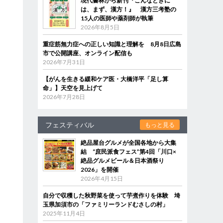
現代書林から新刊『こんなときに
は、まず、漢方！』 漢方三考塾の
15人の医師や薬剤師が執筆
2026年8月5日
重症筋無力症への正しい知識と理解を 8月8日広島
市で公開講座、オンライン配信も
2026年7月31日
【がんを生きる緩和ケア医・大橋洋平「足し算
命」】天空を見上げて
2026年7月28日
フェスティバル
もっと見る
絶品屋台グルメが全国各地から大集
結 “庶民派食フェス”第4回「川口×
絶品グルメビール＆日本酒祭り
2026」を開催
2026年4月15日
自分で収穫した秋野菜を使って芋煮作りを体験 埼
玉県加須市の「ファミリーランドむさしの村」
2025年11月4日