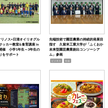
マリノス×日清オイリオグル
先端技術で園芸農業の持続的発展目
サッカー教室&食育講座 in
指す 久留米工業大学が「ふくおか
開催 小学1年生～3年生の
未来型園芸農業創出コンソーシア
りをサポート
ム」参画
,
,
ビジネス
社会