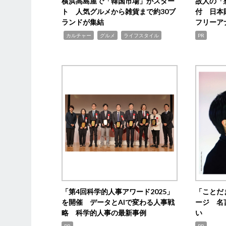
横浜高島屋で「韓国市場」がスター
故人の「
ト 人気グルメから雑貨まで約30ブ
付 日本
ランドが集結
フリーア
,
,
,
カルチャー
グルメ
ライフスタイル
PR
「第4回科学的人事アワード2025」
「ことだ
を開催 データとAIで変わる人事戦
ージ 名
略 科学的人事の最新事例
い
PR
PR