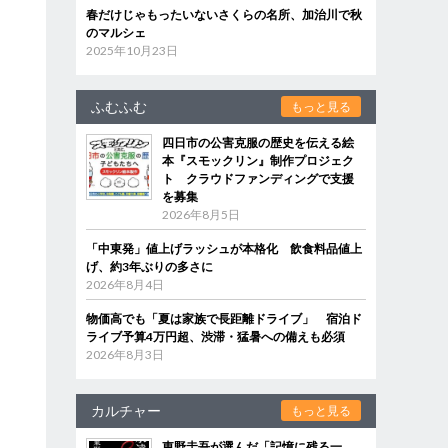
春だけじゃもったいないさくらの名所、加治川で秋
のマルシェ
2025年10月23日
ふむふむ
もっと見る
四日市の公害克服の歴史を伝える絵
本『スモックリン』制作プロジェク
ト クラウドファンディングで支援
を募集
2026年8月5日
「中東発」値上げラッシュが本格化 飲食料品値上
げ、約3年ぶりの多さに
2026年8月4日
物価高でも「夏は家族で長距離ドライブ」 宿泊ド
ライブ予算4万円超、渋滞・猛暑への備えも必須
2026年8月3日
カルチャー
もっと見る
東野圭吾が選んだ「記憶に残る一