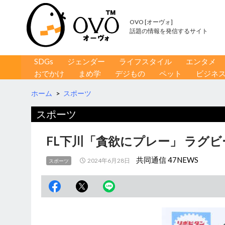
OVO [オーヴォ]
話題の情報を発信するサイト
コンテンツへ移動
検
SDGs
ジェンダー
ライフスタイル
エンタメ
索
おでかけ
まめ学
デジもの
ペット
ビジネ
ホーム
>
スポーツ
スポーツ
FL下川「貪欲にプレー」 ラグビ
共同通信 47NEWS
2024年6月28日
スポーツ