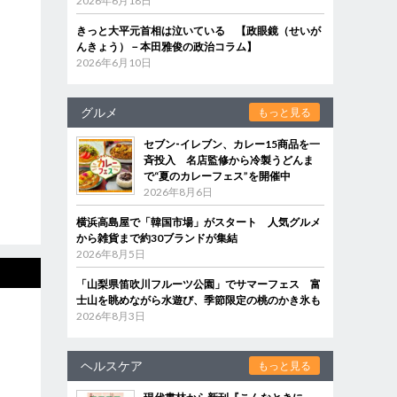
2026年6月18日
きっと大平元首相は泣いている 【政眼鏡（せいが
んきょう）－本田雅俊の政治コラム】
2026年6月10日
グルメ
もっと見る
セブン‐イレブン、カレー15商品を一
斉投入 名店監修から冷製うどんま
で“夏のカレーフェス”を開催中
2026年8月6日
横浜高島屋で「韓国市場」がスタート 人気グルメ
から雑貨まで約30ブランドが集結
2026年8月5日
「山梨県笛吹川フルーツ公園」でサマーフェス 富
士山を眺めながら水遊び、季節限定の桃のかき氷も
2026年8月3日
ヘルスケア
もっと見る