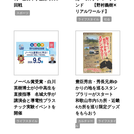
回戦
ンド 【野村義樹✕
リアルワールド】
,
スポーツ
,
,
ライフスタイル
社会
ノーベル賞受賞・白川
豊臣秀吉・秀長兄弟ゆ
英樹博士が小中高生を
かりの地を巡るスタン
直接指導 名城大学が
プラリーがスタート
講演会と導電性プラス
和歌山市内5カ所・近畿
チック実験イベントを
6カ所を巡り限定グッズ
開催
をもらおう
,
,
,
ライフスタイル
カルチャー
ライフスタイ
ル