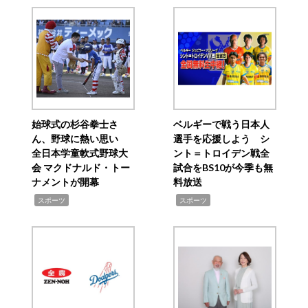
始球式の杉谷拳士さ
ベルギーで戦う日本人
ん、野球に熱い思い
選手を応援しよう シ
全日本学童軟式野球大
ント＝トロイデン戦全
会 マクドナルド・トー
試合をBS10が今季も無
ナメントが開幕
料放送
,
,
スポーツ
スポーツ