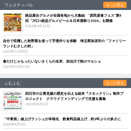
フェスティバル
もっと見る
絶品屋台グルメが全国各地から大集結 “庶民派食フェス”第4
回「川口×絶品グルメビール＆日本酒祭り2026」を開催
2026年4月15日
自分で収穫した秋野菜を使って芋煮作りを体験 埼玉県加須市の「ファミリー
ランドむさしの村」
2025年11月4日
春だけじゃもったいないさくらの名所、加治川で秋のマルシェ
2025年10月23日
ふむふむ
もっと見る
四日市の公害克服の歴史を伝える絵本『スモックリン』制作プ
ロジェクト クラウドファンディングで支援を募集
2026年8月5日
「中東発」値上げラッシュが本格化 飲食料品値上げ、約3年ぶりの多さに
2026年8月4日