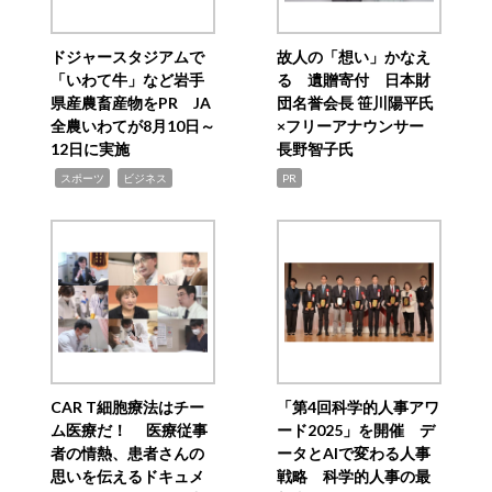
ドジャースタジアムで
故人の「想い」かなえ
「いわて牛」など岩手
る 遺贈寄付 日本財
県産農畜産物をPR JA
団名誉会長 笹川陽平氏
全農いわてが8月10日～
×フリーアナウンサー
12日に実施
長野智子氏
,
,
スポーツ
ビジネス
PR
CAR T細胞療法はチー
「第4回科学的人事アワ
ム医療だ！ 医療従事
ード2025」を開催 デ
者の情熱、患者さんの
ータとAIで変わる人事
思いを伝えるドキュメ
戦略 科学的人事の最