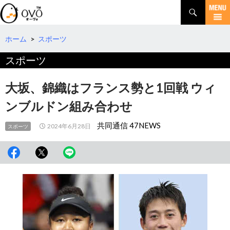
検
索
コ
ン
テ
ホーム
>
スポーツ
ン
スポーツ
ツ
へ
移
大坂、錦織はフランス勢と1回戦 ウィ
動
ンブルドン組み合わせ
共同通信 47NEWS
2024年6月28日
スポーツ