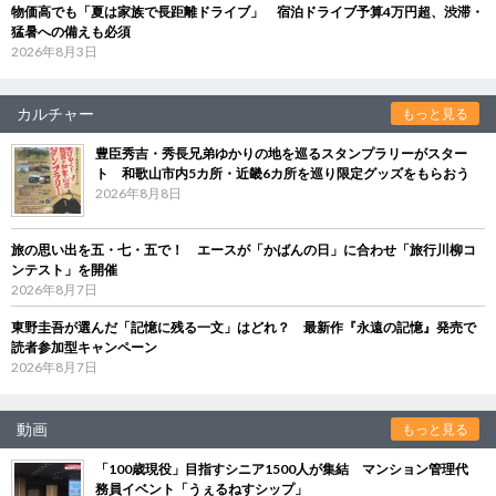
物価高でも「夏は家族で長距離ドライブ」 宿泊ドライブ予算4万円超、渋滞・
猛暑への備えも必須
2026年8月3日
カルチャー
もっと見る
豊臣秀吉・秀長兄弟ゆかりの地を巡るスタンプラリーがスター
ト 和歌山市内5カ所・近畿6カ所を巡り限定グッズをもらおう
2026年8月8日
旅の思い出を五・七・五で！ エースが「かばんの日」に合わせ「旅行川柳コ
ンテスト」を開催
2026年8月7日
東野圭吾が選んだ「記憶に残る一文」はどれ？ 最新作『永遠の記憶』発売で
読者参加型キャンペーン
2026年8月7日
動画
もっと見る
「100歳現役」目指すシニア1500人が集結 マンション管理代
務員イベント「うぇるねすシップ」