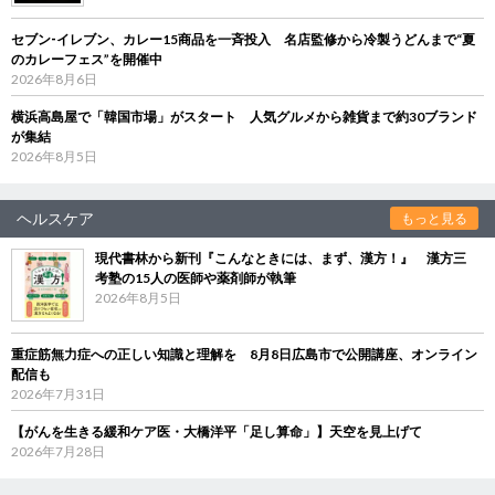
セブン‐イレブン、カレー15商品を一斉投入 名店監修から冷製うどんまで“夏
のカレーフェス”を開催中
2026年8月6日
横浜高島屋で「韓国市場」がスタート 人気グルメから雑貨まで約30ブランド
が集結
2026年8月5日
ヘルスケア
もっと見る
現代書林から新刊『こんなときには、まず、漢方！』 漢方三
考塾の15人の医師や薬剤師が執筆
2026年8月5日
重症筋無力症への正しい知識と理解を 8月8日広島市で公開講座、オンライン
配信も
2026年7月31日
【がんを生きる緩和ケア医・大橋洋平「足し算命」】天空を見上げて
2026年7月28日