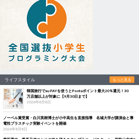
ライフスタイル
もっと見る
韓国旅行でau PAYを使うとPontaポイント最大20％還元！30
万店舗以上が対象に【9月30日まで】
2026年8月8日
ノーベル賞受賞・白川英樹博士が小中高生を直接指導 名城大学が講演会と導
電性プラスチック実験イベントを開催
2026年8月8日