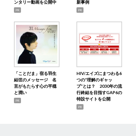
ンタリー動画を公開中
新事例
PR
PR
「ことだま」宿る羽生
HIV/エイズにまつわる6
結弦のメッセージ 名
つの“理解のギャッ
言がもたらす心の平穏
プ”とは？ 2030年の流
と潤い
行終結を目指すGAP6の
特設サイトを公開
PR
PR