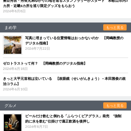
豊臣秀吉・秀長兄弟ゆかりの地を巡るスタンプラリーがスタート 和歌山市内5
カ所・近畿6カ所を巡り限定グッズをもらおう
2026年8月8日
まめ学
もっと見る
写真に埋まっている位置情報はおっかないのか 【岡嶋教授の
デジタル指南】
2026年7月22日
ゼロトラストって何？ 【岡嶋教授のデジタル指南】
2026年6月18日
きっと大平元首相は泣いている 【政眼鏡（せいがんきょう）－本田雅俊の政
治コラム】
2026年6月10日
グルメ
もっと見る
ビールだけ飲むと倒れる「ふらつくビアグラス」発売 “強制
的に水を飲む”仕掛けで適正飲酒を後押し
2026年8月7日