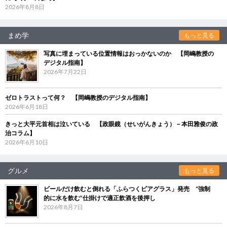
2026年8月8日
まめ学
もっと見る
写真に埋まっている位置情報はおっかないのか 【岡嶋教授の
デジタル指南】
2026年7月22日
ゼロトラストって何？ 【岡嶋教授のデジタル指南】
2026年6月18日
きっと大平元首相は泣いている 【政眼鏡（せいがんきょう）－本田雅俊の政
治コラム】
2026年6月10日
グルメ
もっと見る
ビールだけ飲むと倒れる「ふらつくビアグラス」発売 “強制
的に水を飲む”仕掛けで適正飲酒を後押し
2026年8月7日