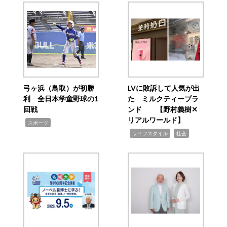
弓ヶ浜（鳥取）が初勝
LVに敗訴して人気が出
利 全日本学童野球の1
た ミルクティーブラ
回戦
ンド 【野村義樹✕
リアルワールド】
,
スポーツ
,
,
ライフスタイル
社会