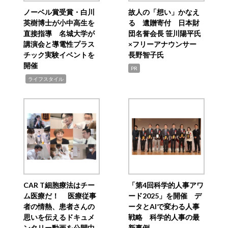
ノーベル賞受賞・白川
故人の「想い」かなえ
英樹博士が小中高生を
る 遺贈寄付 日本財
直接指導 名城大学が
団名誉会長 笹川陽平氏
講演会と導電性プラス
×フリーアナウンサー
チック実験イベントを
長野智子氏
開催
PR
,
ライフスタイル
CAR T細胞療法はチー
「第4回科学的人事アワ
ム医療だ！ 医療従事
ード2025」を開催 デ
者の情熱、患者さんの
ータとAIで変わる人事
思いを伝えるドキュメ
戦略 科学的人事の最
ンタリー動画を公開中
新事例