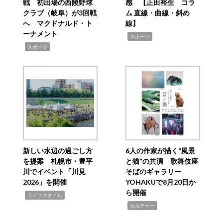
戦 初出場の西陵野球
感 【正田裕生 コラ
クラブ（岐阜）が3回戦
ム 直線・曲線・斜め
へ マクドナルド・ト
線】
ーナメント
,
スポーツ
,
スポーツ
新しい水辺の過ごし方
6人の作家が描く“風景
を提案 札幌市・豊平
と猫”の共演 歌舞伎座
川でイベント「川見
そばのギャラリー
2026」を開催
YOHAKUで8月20日か
ら開催
,
ライフスタイル
,
カルチャー