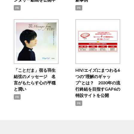
PR
PR
「ことだま」宿る羽生
HIV/エイズにまつわる6
結弦のメッセージ 名
つの“理解のギャッ
言がもたらす心の平穏
プ”とは？ 2030年の流
と潤い
行終結を目指すGAP6の
特設サイトを公開
PR
PR