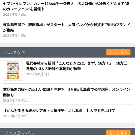
セブン‐イレブン、カレー15商品を一斉投入 名店監修から冷製うどんまで“夏
のカレーフェス”を開催中
2026年8月6日
横浜高島屋で「韓国市場」がスタート 人気グルメから雑貨まで約30ブランド
が集結
2026年8月5日
ヘルスケア
もっと見る
現代書林から新刊『こんなときには、まず、漢方！』 漢方三
考塾の15人の医師や薬剤師が執筆
2026年8月5日
重症筋無力症への正しい知識と理解を 8月8日広島市で公開講座、オンライン
配信も
2026年7月31日
【がんを生きる緩和ケア医・大橋洋平「足し算命」】天空を見上げて
2026年7月28日
フェスティバル
もっと見る