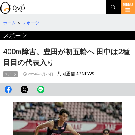
検
索
コ
ン
テ
ホーム
>
スポーツ
ン
スポーツ
ツ
へ
移
400m障害、豊田が初五輪へ 田中は2種
動
目目の代表入り
共同通信 47NEWS
2024年6月28日
スポーツ