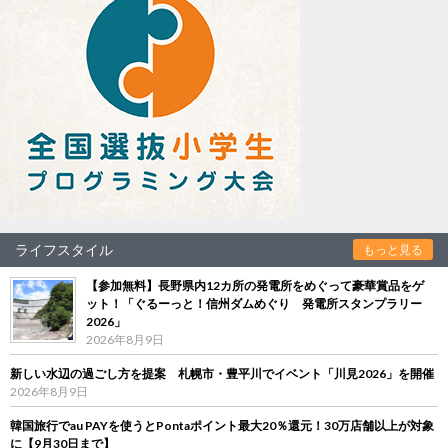
ライフスタイル
もっと見る
【参加無料】長野県内12カ所の発電所をめぐって豪華賞品をゲ
ット！「ぐるーっと！信州ダムめぐり 発電所スタンプラリー
2026」
2026年8月9日
新しい水辺の過ごし方を提案 札幌市・豊平川でイベント「川見2026」を開催
2026年8月9日
韓国旅行でau PAYを使うとPontaポイント最大20％還元！30万店舗以上が対象
に【9月30日まで】