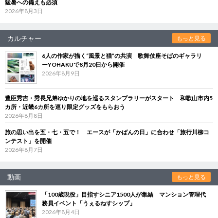
猛暑への備えも必須
2026年8月3日
カルチャー
もっと見る
6人の作家が描く“風景と猫”の共演 歌舞伎座そばのギャラリ
ーYOHAKUで8月20日から開催
2026年8月9日
豊臣秀吉・秀長兄弟ゆかりの地を巡るスタンプラリーがスタート 和歌山市内5
カ所・近畿6カ所を巡り限定グッズをもらおう
2026年8月8日
旅の思い出を五・七・五で！ エースが「かばんの日」に合わせ「旅行川柳コ
ンテスト」を開催
2026年8月7日
動画
もっと見る
「100歳現役」目指すシニア1500人が集結 マンション管理代
務員イベント「うぇるねすシップ」
2026年8月4日