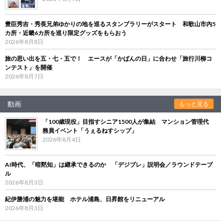
豊臣秀吉・秀長兄弟ゆかりの地を巡るスタンプラリーがスタート 和歌山市内5
カ所・近畿6カ所を巡り限定グッズをもらおう
2026年8月8日
旅の思い出を五・七・五で！ エースが「かばんの日」に合わせ「旅行川柳コ
ンテスト」を開催
2026年8月7日
動画
もっと見る
「100歳現役」目指すシニア1500人が集結 マンション管理代
務員イベント「うぇるねすシップ」
2026年8月4日
AI時代、「暗黙知」は継承できるのか 「デジブレ」説明会／ラウンドテーブ
ル
2026年8月3日
紀伊勝浦の魅力を堪能 ホテル浦島、日昇館をリニューアル
2026年8月3日