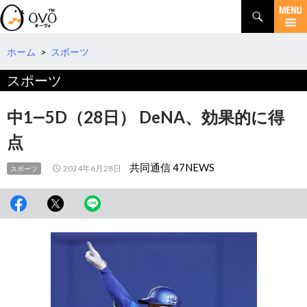
検
索
コ
ン
テ
ホーム
>
スポーツ
ン
スポーツ
ツ
へ
移
中1―5D（28日） DeNA、効果的に得
動
点
共同通信 47NEWS
2024年6月28日
スポーツ