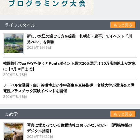
ライフスタイル
もっと見る
新しい水辺の過ごし方を提案 札幌市・豊平川でイベント「川
見2026」を開催
2026年8月9日
韓国旅行でau PAYを使うとPontaポイント最大20％還元！30万店舗以上が対象
に【9月30日まで】
2026年8月8日
ノーベル賞受賞・白川英樹博士が小中高生を直接指導 名城大学が講演会と導
電性プラスチック実験イベントを開催
2026年8月8日
まめ学
もっと見る
写真に埋まっている位置情報はおっかないのか 【岡嶋教授の
デジタル指南】
2026年7月22日