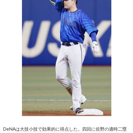
DeNAは大技小技で効果的に得点した。四回に佐野の適時二塁