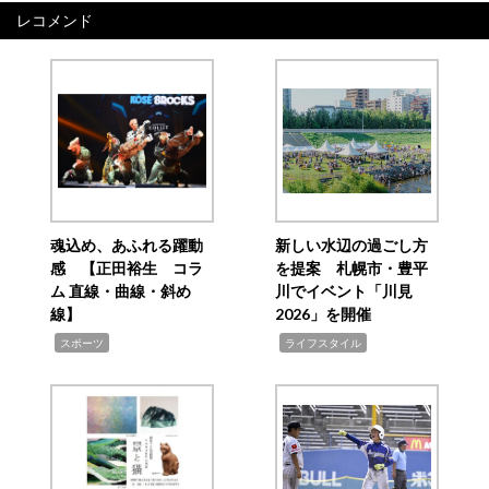
レコメンド
魂込め、あふれる躍動
新しい水辺の過ごし方
感 【正田裕生 コラ
を提案 札幌市・豊平
ム 直線・曲線・斜め
川でイベント「川見
線】
2026」を開催
,
,
スポーツ
ライフスタイル