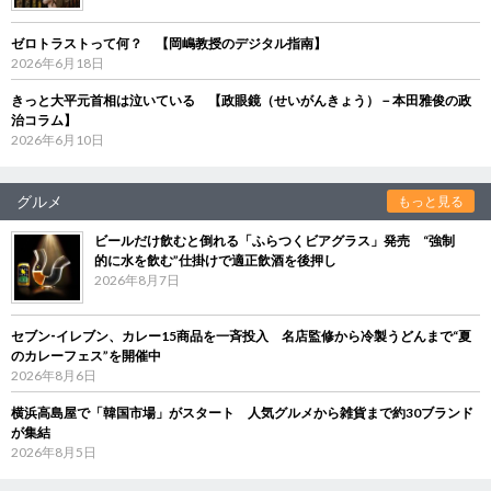
ゼロトラストって何？ 【岡嶋教授のデジタル指南】
2026年6月18日
きっと大平元首相は泣いている 【政眼鏡（せいがんきょう）－本田雅俊の政
治コラム】
2026年6月10日
グルメ
もっと見る
ビールだけ飲むと倒れる「ふらつくビアグラス」発売 “強制
的に水を飲む”仕掛けで適正飲酒を後押し
2026年8月7日
セブン‐イレブン、カレー15商品を一斉投入 名店監修から冷製うどんまで“夏
のカレーフェス”を開催中
2026年8月6日
横浜高島屋で「韓国市場」がスタート 人気グルメから雑貨まで約30ブランド
が集結
2026年8月5日