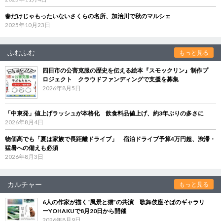
春だけじゃもったいないさくらの名所、加治川で秋のマルシェ
2025年10月23日
ふむふむ
もっと見る
四日市の公害克服の歴史を伝える絵本『スモックリン』制作プ
ロジェクト クラウドファンディングで支援を募集
2026年8月5日
「中東発」値上げラッシュが本格化 飲食料品値上げ、約3年ぶりの多さに
2026年8月4日
物価高でも「夏は家族で長距離ドライブ」 宿泊ドライブ予算4万円超、渋滞・
猛暑への備えも必須
2026年8月3日
カルチャー
もっと見る
6人の作家が描く“風景と猫”の共演 歌舞伎座そばのギャラリ
ーYOHAKUで8月20日から開催
2026年8月9日