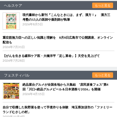
ヘルスケア
もっと見る
現代書林から新刊『こんなときには、まず、漢方！』 漢方三
考塾の15人の医師や薬剤師が執筆
2026年8月5日
重症筋無力症への正しい知識と理解を 8月8日広島市で公開講座、オンライン
配信も
2026年7月31日
【がんを生きる緩和ケア医・大橋洋平「足し算命」】天空を見上げて
2026年7月28日
フェスティバル
もっと見る
絶品屋台グルメが全国各地から大集結 “庶民派食フェス”第4
回「川口×絶品グルメビール＆日本酒祭り2026」を開催
2026年4月15日
自分で収穫した秋野菜を使って芋煮作りを体験 埼玉県加須市の「ファミリー
ランドむさしの村」
2025年11月4日