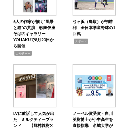
6人の作家が描く“風景
弓ヶ浜（鳥取）が初勝
と猫”の共演 歌舞伎座
利 全日本学童野球の1
そばのギャラリー
回戦
YOHAKUで8月20日か
,
スポーツ
ら開催
,
カルチャー
LVに敗訴して人気が出
ノーベル賞受賞・白川
た ミルクティーブラ
英樹博士が小中高生を
ンド 【野村義樹✕
直接指導 名城大学が