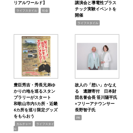
リアルワールド】
講演会と導電性プラス
チック実験イベントを
,
,
ライフスタイル
社会
開催
,
ライフスタイル
豊臣秀吉・秀長兄弟ゆ
故人の「想い」かなえ
かりの地を巡るスタン
る 遺贈寄付 日本財
プラリーがスタート
団名誉会長 笹川陽平氏
和歌山市内5カ所・近畿
×フリーアナウンサー
6カ所を巡り限定グッズ
長野智子氏
をもらおう
PR
,
,
カルチャー
ライフスタイ
ル