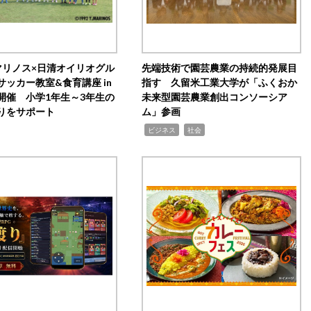
マリノス×日清オイリオグル
先端技術で園芸農業の持続的発展目
サッカー教室&食育講座 in
指す 久留米工業大学が「ふくおか
開催 小学1年生～3年生の
未来型園芸農業創出コンソーシア
りをサポート
ム」参画
,
,
ビジネス
社会