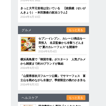
2026年6月18日
きっと大平元首相は泣いている 【政眼鏡（せいが
んきょう）－本田雅俊の政治コラム】
2026年6月10日
グルメ
もっと見る
セブン‐イレブン、カレー15商品を一
斉投入 名店監修から冷製うどんま
で“夏のカレーフェス”を開催中
2026年8月6日
横浜高島屋で「韓国市場」がスタート 人気グルメ
から雑貨まで約30ブランドが集結
2026年8月5日
「山梨県笛吹川フルーツ公園」でサマーフェス 富
士山を眺めながら水遊び、季節限定の桃のかき氷も
2026年8月3日
ヘルスケア
もっと見る