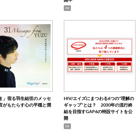
PR
ま」宿る羽生結弦のメッセ
HIV/エイズにまつわる6つの“理解の
言がもたらす心の平穏と潤
ギャップ”とは？ 2030年の流行終
結を目指すGAP6の特設サイトを公
開
PR