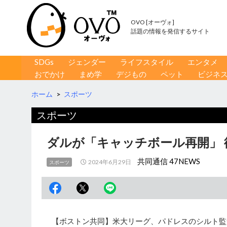
OVO [オーヴォ]
話題の情報を発信するサイト
コンテンツへ移動
検
SDGs
ジェンダー
ライフスタイル
エンタメ
索
おでかけ
まめ学
デジもの
ペット
ビジネ
ホーム
>
スポーツ
スポーツ
ダルが「キャッチボール再開」 
共同通信 47NEWS
2024年6月29日
スポーツ
【ボストン共同】米大リーグ、パドレスのシルト監