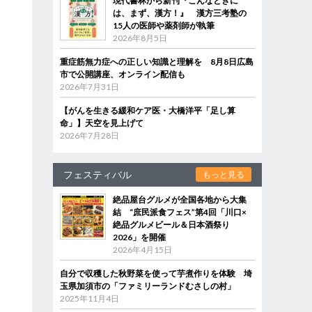
現代書林から新刊『こんなときに
は、まず、漢方！』 漢方三考塾の
15人の医師や薬剤師が執筆
2026年8月5日
重症筋無力症への正しい知識と理解を 8月8日広島
市で公開講座、オンライン配信も
2026年7月31日
【がんを生きる緩和ケア医・大橋洋平「足し算
命」】天空を見上げて
2026年7月28日
フェスティバル
もっと見る
絶品屋台グルメが全国各地から大集
結 “庶民派食フェス”第4回「川口×
絶品グルメビール＆日本酒祭り
2026」を開催
2026年4月15日
自分で収穫した秋野菜を使って芋煮作りを体験 埼
玉県加須市の「ファミリーランドむさしの村」
2025年11月4日