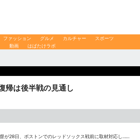
ファッション
グルメ
カルチャー
スポーツ
ス
動画
はばたけラボ
復帰は後半戦の見通し
督が28日、ボストンでのレッドソックス戦前に取材対応し……