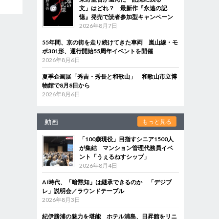
文」はどれ？ 最新作『永遠の記
憶』発売で読者参加型キャンペーン
2026年8月7日
55年間、京の街を走り続けてきた車両 嵐山線・モ
ボ301形、運行開始55周年イベントを開催
2026年8月6日
夏季企画展「秀吉・秀長と和歌山」 和歌山市立博
物館で8月8日から
2026年8月6日
動画
もっと見る
「100歳現役」目指すシニア1500人
が集結 マンション管理代務員イベ
ント「うぇるねすシップ」
2026年8月4日
AI時代、「暗黙知」は継承できるのか 「デジブ
レ」説明会／ラウンドテーブル
2026年8月3日
紀伊勝浦の魅力を堪能 ホテル浦島、日昇館をリニ