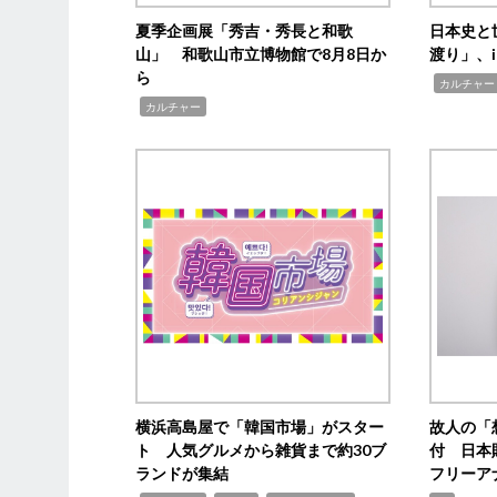
夏季企画展「秀吉・秀長と和歌
日本史と
山」 和歌山市立博物館で8月8日か
渡り」、i
ら
,
カルチャー
,
カルチャー
横浜高島屋で「韓国市場」がスター
故人の「
ト 人気グルメから雑貨まで約30ブ
付 日本
ランドが集結
フリーア