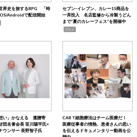
世界史を旅するRPG 「時
セブン‐イレブン、カレー15商品を
OS/Androidで配信開始
一斉投入 名店監修から冷製うどん
まで“夏のカレーフェス”を開催中
,
グルメ
想い」かなえる 遺贈寄
CAR T細胞療法はチーム医療だ！
財団名誉会長 笹川陽平氏×
医療従事者の情熱、患者さんの思い
ナウンサー 長野智子氏
を伝えるドキュメンタリー動画を公
開中