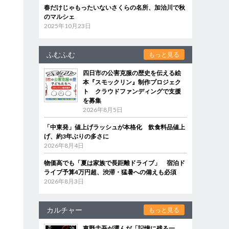
春だけじゃもったいないさくらの名所、加治川で秋
のマルシェ
2025年10月23日
ふむふむ
もっと見る
四日市の公害克服の歴史を伝える絵
本『スモックリン』制作プロジェク
ト クラウドファンディングで支援
を募集
2026年8月5日
「中東発」値上げラッシュが本格化 飲食料品値上
げ、約3年ぶりの多さに
2026年8月4日
物価高でも「夏は家族で長距離ドライブ」 宿泊ド
ライブ予算4万円超、渋滞・猛暑への備えも必須
2026年8月3日
カルチャー
もっと見る
東野圭吾が選んだ「記憶に残る一