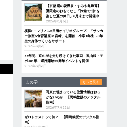
【京都 湯の花温泉・すみや亀峰菴】
夏限定のおもてなし「旅館で“涼”を
楽しむ夏の休日」8月末まで開催中
2026年8月6日
横浜F・マリノス×日清オイリオグループ、「サッカ
ー教室&食育講座 in 宮崎」を開催 小学1年生～3年
生の身体づくりをサポート
2026年8月6日
55年間、京の街を走り続けてきた車両 嵐山線・モ
ボ301形、運行開始55周年イベントを開催
2026年8月6日
まめ学
もっと見る
写真に埋まっている位置情報はおっ
かないのか 【岡嶋教授のデジタル
指南】
2026年7月22日
ゼロトラストって何？ 【岡嶋教授のデジタル指
南】