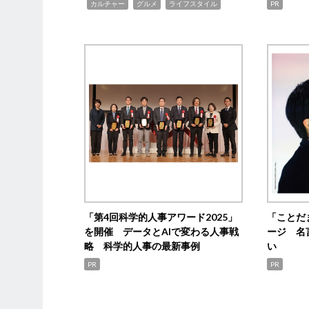
,
,
,
カルチャー
グルメ
ライフスタイル
PR
「第4回科学的人事アワード2025」
「ことだ
を開催 データとAIで変わる人事戦
ージ 名
略 科学的人事の最新事例
い
PR
PR