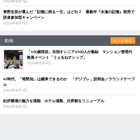
2026年8月7日
東野圭吾が選んだ「記憶に残る一文」はどれ？ 最新作『永遠の記憶』発売で
読者参加型キャンペーン
2026年8月7日
動画
もっと見る
「100歳現役」目指すシニア1500人が集結 マンション管理代
務員イベント「うぇるねすシップ」
2026年8月4日
AI時代、「暗黙知」は継承できるのか 「デジブレ」説明会／ラウンドテーブ
ル
2026年8月3日
紀伊勝浦の魅力を堪能 ホテル浦島、日昇館をリニューアル
2026年8月3日