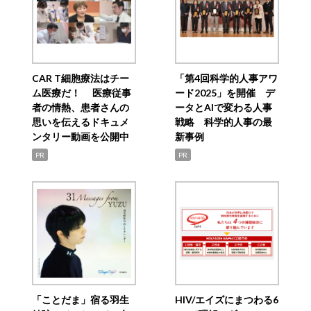
CAR T細胞療法はチー
「第4回科学的人事アワ
ム医療だ！ 医療従事
ード2025」を開催 デ
者の情熱、患者さんの
ータとAIで変わる人事
思いを伝えるドキュメ
戦略 科学的人事の最
ンタリー動画を公開中
新事例
PR
PR
「ことだま」宿る羽生
HIV/エイズにまつわる6