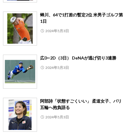
蝉川、64で1打差の暫定2位 米男子ゴルフ第
1日
2024年5月3日
広0―2D（3日） DeNAが逃げ切り3連勝
2024年5月3日
阿部詩「状態すごくいい」 柔道女子、パリ
五輪へ抱負語る
2024年5月3日