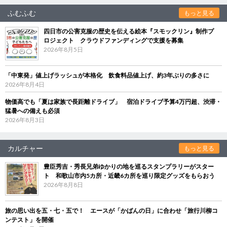
ふむふむ
もっと見る
四日市の公害克服の歴史を伝える絵本『スモックリン』制作プ
ロジェクト クラウドファンディングで支援を募集
2026年8月5日
「中東発」値上げラッシュが本格化 飲食料品値上げ、約3年ぶりの多さに
2026年8月4日
物価高でも「夏は家族で長距離ドライブ」 宿泊ドライブ予算4万円超、渋滞・
猛暑への備えも必須
2026年8月3日
カルチャー
もっと見る
豊臣秀吉・秀長兄弟ゆかりの地を巡るスタンプラリーがスター
ト 和歌山市内5カ所・近畿6カ所を巡り限定グッズをもらおう
2026年8月8日
旅の思い出を五・七・五で！ エースが「かばんの日」に合わせ「旅行川柳コ
ンテスト」を開催