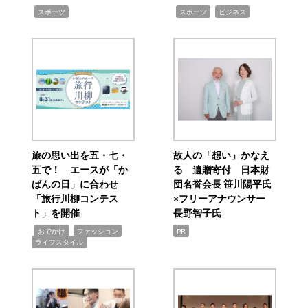
,
,
,
スポーツ
スポーツ
ビジネス
旅の思い出を五・七・
故人の「想い」かなえ
五で！ エースが「か
る 遺贈寄付 日本財
ばんの日」に合わせ
団名誉会長 笹川陽平氏
「旅行川柳コンテス
×フリーアナウンサー
ト」を開催
長野智子氏
,
,
,
おでかけ
ファッション
PR
ライフスタイル