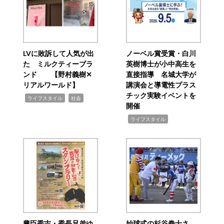
LVに敗訴して人気が出
ノーベル賞受賞・白川
た ミルクティーブラ
英樹博士が小中高生を
ンド 【野村義樹✕
直接指導 名城大学が
リアルワールド】
講演会と導電性プラス
チック実験イベントを
,
,
ライフスタイル
社会
開催
,
ライフスタイル
豊臣秀吉・秀長兄弟ゆ
始球式の杉谷拳士さ