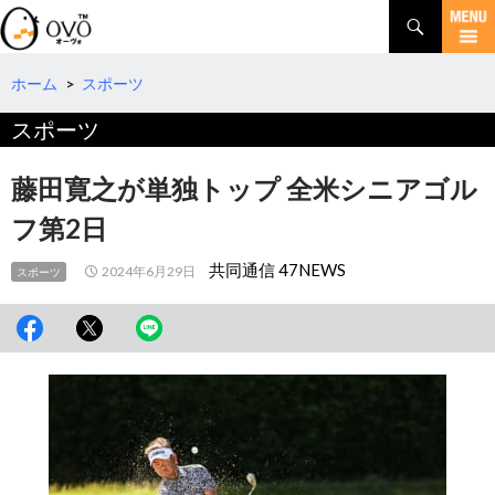
検
索
コ
ン
テ
ホーム
>
スポーツ
ン
スポーツ
ツ
へ
移
藤田寛之が単独トップ 全米シニアゴル
動
フ第2日
共同通信 47NEWS
2024年6月29日
スポーツ