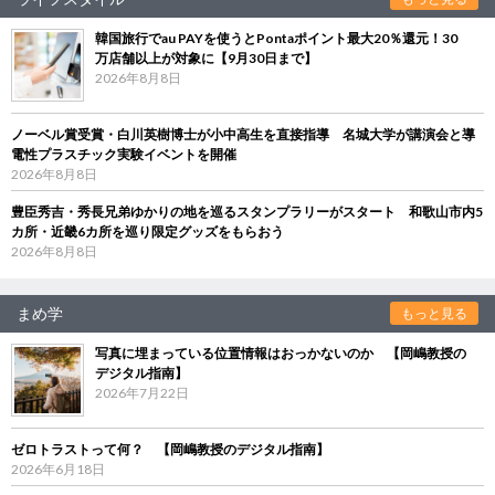
韓国旅行でau PAYを使うとPontaポイント最大20％還元！30
万店舗以上が対象に【9月30日まで】
2026年8月8日
ノーベル賞受賞・白川英樹博士が小中高生を直接指導 名城大学が講演会と導
電性プラスチック実験イベントを開催
2026年8月8日
豊臣秀吉・秀長兄弟ゆかりの地を巡るスタンプラリーがスタート 和歌山市内5
カ所・近畿6カ所を巡り限定グッズをもらおう
2026年8月8日
まめ学
もっと見る
写真に埋まっている位置情報はおっかないのか 【岡嶋教授の
デジタル指南】
2026年7月22日
ゼロトラストって何？ 【岡嶋教授のデジタル指南】
2026年6月18日