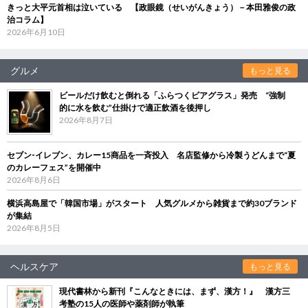
きっと大平元首相は泣いている 【政眼鏡（せいがんきょう）－本田雅俊の政
治コラム】
2026年6月10日
グルメ
もっと見る
ビールだけ飲むと倒れる「ふらつくビアグラス」発売 “強制
的に水を飲む”仕掛けで適正飲酒を後押し
2026年8月7日
セブン‐イレブン、カレー15商品を一斉投入 名店監修から冷製うどんまで“夏
のカレーフェス”を開催中
2026年8月6日
横浜高島屋で「韓国市場」がスタート 人気グルメから雑貨まで約30ブランド
が集結
2026年8月5日
ヘルスケア
もっと見る
現代書林から新刊『こんなときには、まず、漢方！』 漢方三
考塾の15人の医師や薬剤師が執筆