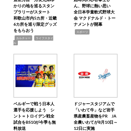
かりの地を巡るスタン
ん、野球に熱い思い
プラリーがスタート
全日本学童軟式野球大
和歌山市内5カ所・近畿
会 マクドナルド・トー
6カ所を巡り限定グッズ
ナメントが開幕
をもらおう
,
スポーツ
,
,
カルチャー
ライフスタイ
ル
ベルギーで戦う日本人
ドジャースタジアムで
選手を応援しよう シ
「いわて牛」など岩手
ント＝トロイデン戦全
県産農畜産物をPR JA
試合をBS10が今季も無
全農いわてが8月10日～
料放送
12日に実施