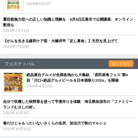
2026年8月5日
重症筋無力症への正しい知識と理解を 8月8日広島市で公開講座、オンライン
配信も
2026年7月31日
【がんを生きる緩和ケア医・大橋洋平「足し算命」】天空を見上げて
2026年7月28日
フェスティバル
もっと見る
絶品屋台グルメが全国各地から大集結 “庶民派食フェス”第4
回「川口×絶品グルメビール＆日本酒祭り2026」を開催
2026年4月15日
自分で収穫した秋野菜を使って芋煮作りを体験 埼玉県加須市の「ファミリー
ランドむさしの村」
2025年11月4日
春だけじゃもったいないさくらの名所、加治川で秋のマルシェ
2025年10月23日