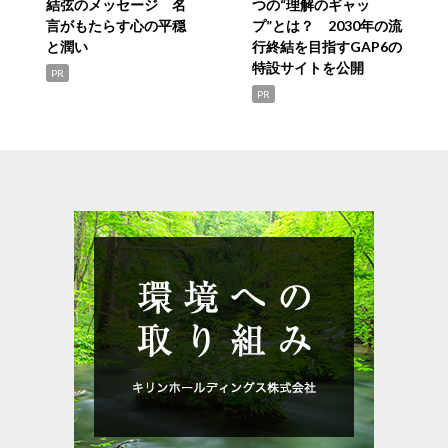
結弦のメッセージ 名
つの“理解のギャッ
言がもたらす心の平穏
プ”とは？ 2030年の流
と潤い
行終結を目指すGAP6の
特設サイトを公開
PR
PR