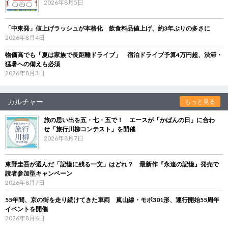
2026年8月5日
「中東発」値上げラッシュが本格化 飲食料品値上げ、約3年ぶりの多さに
2026年8月4日
物価高でも「夏は家族で長距離ドライブ」 宿泊ドライブ予算4万円超、渋滞・
猛暑への備えも必須
2026年8月3日
カルチャー
もっと見る
旅の思い出を五・七・五で！ エースが「かばんの日」に合わ
せ「旅行川柳コンテスト」を開催
2026年8月7日
東野圭吾が選んだ「記憶に残る一文」はどれ？ 最新作『永遠の記憶』発売で
読者参加型キャンペーン
2026年8月7日
55年間、京の街を走り続けてきた車両 嵐山線・モボ301形、運行開始55周年
イベントを開催
2026年8月6日