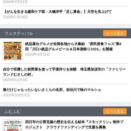
2026年7月31日
【がんを生きる緩和ケア医・大橋洋平「足し算命」】天空を見上げて
2026年7月28日
フェスティバル
もっと見る
絶品屋台グルメが全国各地から大集結 “庶民派食フェス”第4
回「川口×絶品グルメビール＆日本酒祭り2026」を開催
2026年4月15日
自分で収穫した秋野菜を使って芋煮作りを体験 埼玉県加須市の「ファミリー
ランドむさしの村」
2025年11月4日
春だけじゃもったいないさくらの名所、加治川で秋のマルシェ
2025年10月23日
ふむふむ
もっと見る
四日市の公害克服の歴史を伝える絵本『スモックリン』制作プ
ロジェクト クラウドファンディングで支援を募集