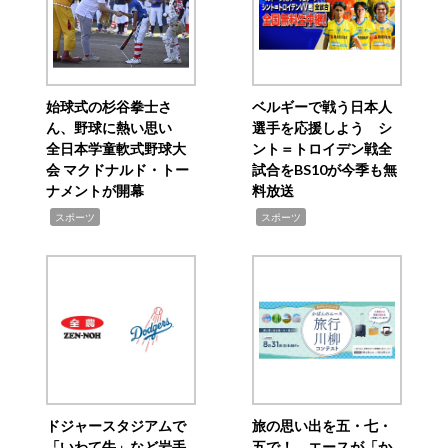
始球式の杉谷拳士さ
ベルギーで戦う日本人
ん、野球に熱い思い
選手を応援しよう シ
全日本学童軟式野球大
ント＝トロイデン戦全
会 マクドナルド・トー
試合をBS10が今季も無
ナメントが開幕
料放送
,
,
スポーツ
スポーツ
ドジャースタジアムで
旅の思い出を五・七・
「いわて牛」など岩手
五で！ エースが「か