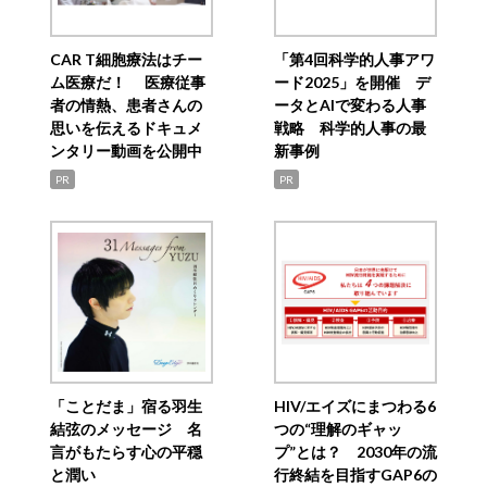
CAR T細胞療法はチー
「第4回科学的人事アワ
ム医療だ！ 医療従事
ード2025」を開催 デ
者の情熱、患者さんの
ータとAIで変わる人事
思いを伝えるドキュメ
戦略 科学的人事の最
ンタリー動画を公開中
新事例
PR
PR
「ことだま」宿る羽生
HIV/エイズにまつわる6
結弦のメッセージ 名
つの“理解のギャッ
言がもたらす心の平穏
プ”とは？ 2030年の流
と潤い
行終結を目指すGAP6の