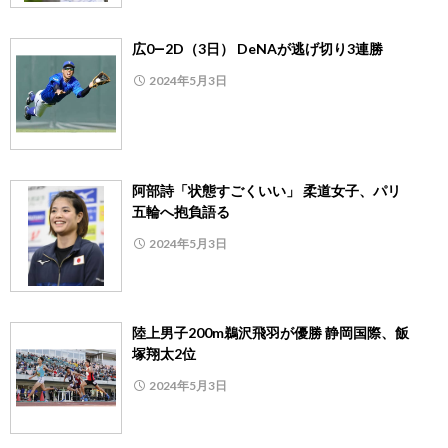
広0―2D（3日） DeNAが逃げ切り3連勝
2024年5月3日
阿部詩「状態すごくいい」 柔道女子、パリ
五輪へ抱負語る
2024年5月3日
陸上男子200m鵜沢飛羽が優勝 静岡国際、飯
塚翔太2位
2024年5月3日