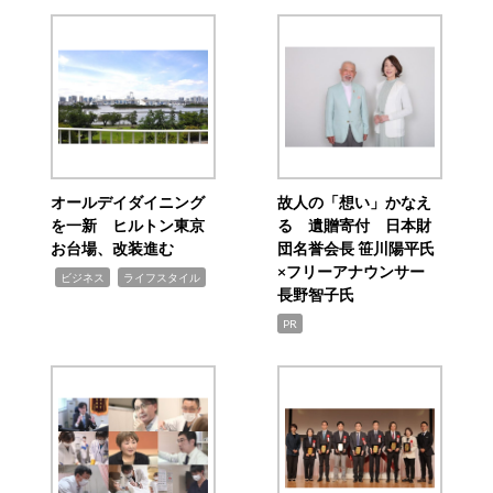
オールデイダイニング
故人の「想い」かなえ
を一新 ヒルトン東京
る 遺贈寄付 日本財
お台場、改装進む
団名誉会長 笹川陽平氏
×フリーアナウンサー
,
,
ビジネス
ライフスタイル
長野智子氏
PR