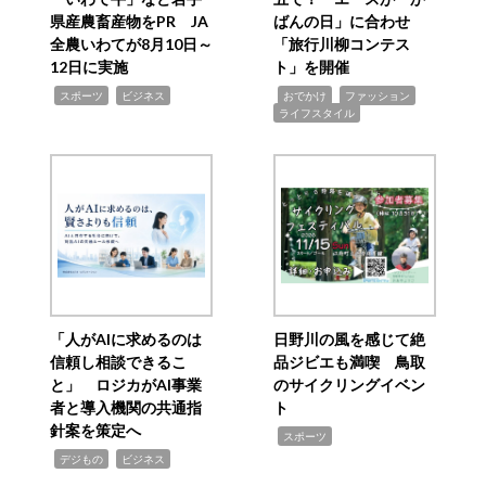
県産農畜産物をPR JA
ばんの日」に合わせ
全農いわてが8月10日～
「旅行川柳コンテス
12日に実施
ト」を開催
,
,
,
,
,
スポーツ
ビジネス
おでかけ
ファッション
ライフスタイル
「人がAIに求めるのは
日野川の風を感じて絶
信頼し相談できるこ
品ジビエも満喫 鳥取
と」 ロジカがAI事業
のサイクリングイベン
者と導入機関の共通指
ト
針案を策定へ
,
スポーツ
,
,
デジもの
ビジネス