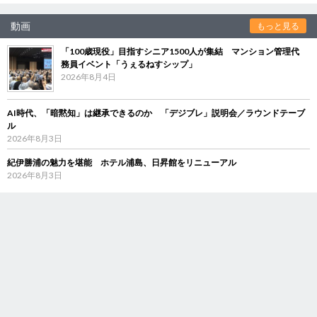
動画
もっと見る
「100歳現役」目指すシニア1500人が集結 マンション管理代
務員イベント「うぇるねすシップ」
2026年8月4日
AI時代、「暗黙知」は継承できるのか 「デジブレ」説明会／ラウンドテーブ
ル
2026年8月3日
紀伊勝浦の魅力を堪能 ホテル浦島、日昇館をリニューアル
2026年8月3日