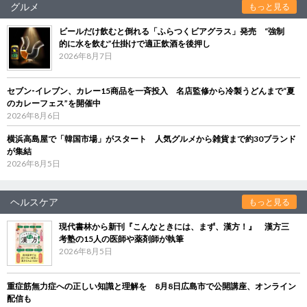
グルメ
もっと見る
ビールだけ飲むと倒れる「ふらつくビアグラス」発売 “強制
的に水を飲む”仕掛けで適正飲酒を後押し
2026年8月7日
セブン‐イレブン、カレー15商品を一斉投入 名店監修から冷製うどんまで“夏
のカレーフェス”を開催中
2026年8月6日
横浜高島屋で「韓国市場」がスタート 人気グルメから雑貨まで約30ブランド
が集結
2026年8月5日
ヘルスケア
もっと見る
現代書林から新刊『こんなときには、まず、漢方！』 漢方三
考塾の15人の医師や薬剤師が執筆
2026年8月5日
重症筋無力症への正しい知識と理解を 8月8日広島市で公開講座、オンライン
配信も