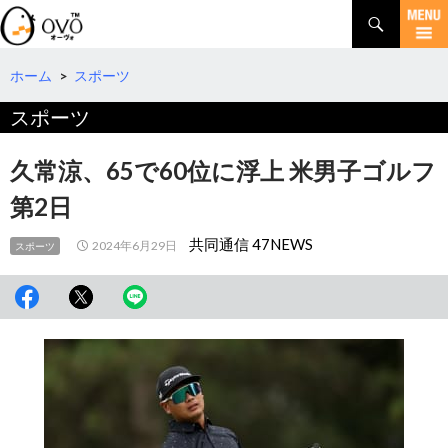
検
索
コ
ン
テ
ホーム
>
スポーツ
ン
スポーツ
ツ
へ
移
久常涼、65で60位に浮上 米男子ゴルフ
動
第2日
共同通信 47NEWS
2024年6月29日
スポーツ