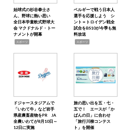
始球式の杉谷拳士さ
ベルギーで戦う日本人
ん、野球に熱い思い
選手を応援しよう シ
全日本学童軟式野球大
ント＝トロイデン戦全
会 マクドナルド・トー
試合をBS10が今季も無
ナメントが開幕
料放送
,
,
スポーツ
スポーツ
ドジャースタジアムで
旅の思い出を五・七・
「いわて牛」など岩手
五で！ エースが「か
県産農畜産物をPR JA
ばんの日」に合わせ
全農いわてが8月10日～
「旅行川柳コンテス
12日に実施
ト」を開催