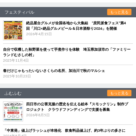
フェスティバル
もっと見る
絶品屋台グルメが全国各地から大集結 “庶民派食フェス”第4
回「川口×絶品グルメビール＆日本酒祭り2026」を開催
2026年4月15日
自分で収穫した秋野菜を使って芋煮作りを体験 埼玉県加須市の「ファミリー
ランドむさしの村」
2025年11月4日
春だけじゃもったいないさくらの名所、加治川で秋のマルシェ
2025年10月23日
ふむふむ
もっと見る
四日市の公害克服の歴史を伝える絵本『スモックリン』制作プ
ロジェクト クラウドファンディングで支援を募集
2026年8月5日
「中東発」値上げラッシュが本格化 飲食料品値上げ、約3年ぶりの多さに
2026年8月4日