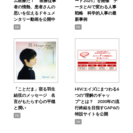
ム医療だ！ 医療従事
ード2025」を開催 デ
者の情熱、患者さんの
ータとAIで変わる人事
思いを伝えるドキュメ
戦略 科学的人事の最
ンタリー動画を公開中
新事例
PR
PR
「ことだま」宿る羽生
HIV/エイズにまつわる6
結弦のメッセージ 名
つの“理解のギャッ
言がもたらす心の平穏
プ”とは？ 2030年の流
と潤い
行終結を目指すGAP6の
特設サイトを公開
PR
PR