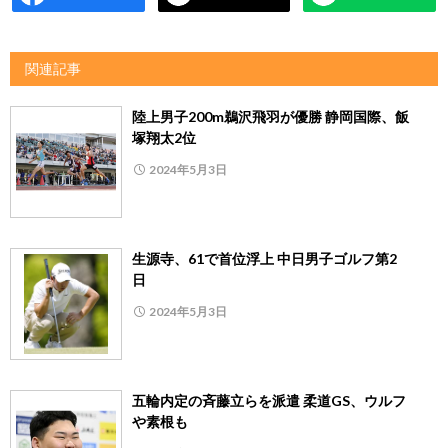
関連記事
陸上男子200m鵜沢飛羽が優勝 静岡国際、飯
塚翔太2位
2024年5月3日
生源寺、61で首位浮上 中日男子ゴルフ第2
日
2024年5月3日
五輪内定の斉藤立らを派遣 柔道GS、ウルフ
や素根も