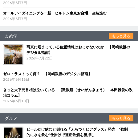
2026年8月7日
オールデイダイニングを一新 ヒルトン東京お台場、改装進む
2026年8月7日
まめ学
もっと見る
写真に埋まっている位置情報はおっかないのか 【岡嶋教授の
デジタル指南】
2026年7月22日
ゼロトラストって何？ 【岡嶋教授のデジタル指南】
2026年6月18日
きっと大平元首相は泣いている 【政眼鏡（せいがんきょう）－本田雅俊の政
治コラム】
2026年6月10日
グルメ
もっと見る
ビールだけ飲むと倒れる「ふらつくビアグラス」発売 “強制
的に水を飲む”仕掛けで適正飲酒を後押し