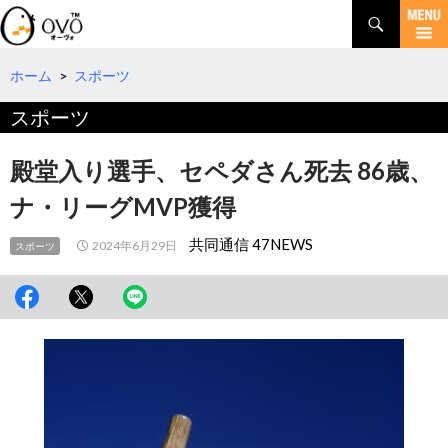
検
索
コ
ン
テ
ホーム
>
スポーツ
ン
スポーツ
ツ
へ
移
殿堂入り選手、セペダさん死去 86歳、
動
ナ・リーグMVP獲得
共同通信 47NEWS
2024年6月29日
スポーツ