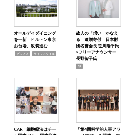
オールデイダイニング
故人の「想い」かなえ
を一新 ヒルトン東京
る 遺贈寄付 日本財
お台場、改装進む
団名誉会長 笹川陽平氏
×フリーアナウンサー
,
,
ビジネス
ライフスタイル
長野智子氏
PR
CAR T細胞療法はチー
「第4回科学的人事アワ