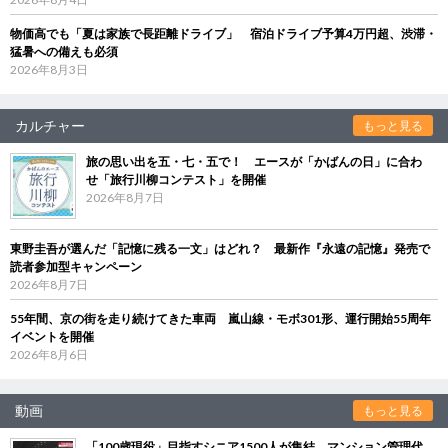
物価高でも「夏は家族で長距離ドライブ」 宿泊ドライブ予算4万円超、渋滞・
猛暑への備えも必須
2026年8月3日
カルチャー
もっと見る
旅の思い出を五・七・五で！ エースが「かばんの日」に合わ
せ「旅行川柳コンテスト」を開催
2026年8月7日
東野圭吾が選んだ「記憶に残る一文」はどれ？ 最新作『永遠の記憶』発売で
読者参加型キャンペーン
2026年8月7日
55年間、京の街を走り続けてきた車両 嵐山線・モボ301形、運行開始55周年
イベントを開催
2026年8月6日
動画
もっと見る
「100歳現役」目指すシニア1500人が集結 マンション管理代