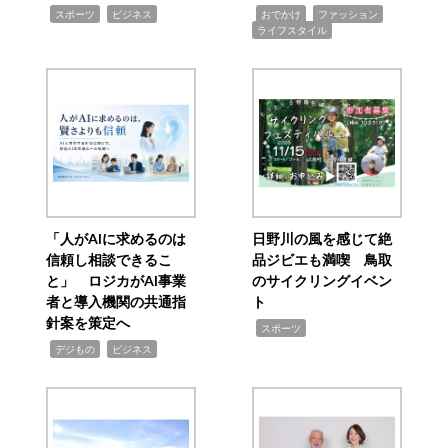
,
,
,
,
,
スポーツ
ビジネス
おでかけ
ファッション
ライフスタイル
「人がAIに求めるのは
日野川の風を感じて絶
信頼し相談できるこ
品ジビエも満喫 鳥取
と」 ロジカがAI事業
のサイクリングイベン
者と導入機関の共通指
ト
針案を策定へ
,
スポーツ
,
,
デジもの
ビジネス