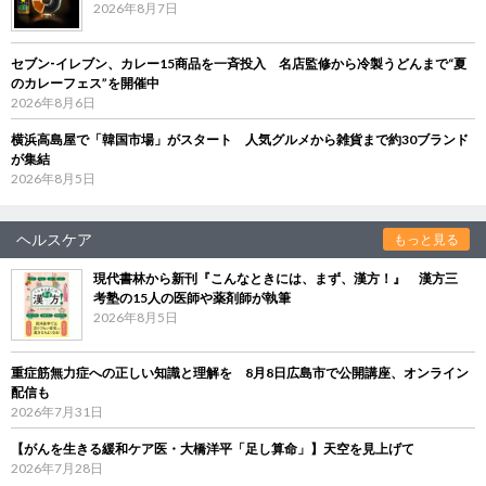
2026年8月7日
セブン‐イレブン、カレー15商品を一斉投入 名店監修から冷製うどんまで“夏
のカレーフェス”を開催中
2026年8月6日
横浜高島屋で「韓国市場」がスタート 人気グルメから雑貨まで約30ブランド
が集結
2026年8月5日
ヘルスケア
もっと見る
現代書林から新刊『こんなときには、まず、漢方！』 漢方三
考塾の15人の医師や薬剤師が執筆
2026年8月5日
重症筋無力症への正しい知識と理解を 8月8日広島市で公開講座、オンライン
配信も
2026年7月31日
【がんを生きる緩和ケア医・大橋洋平「足し算命」】天空を見上げて
2026年7月28日