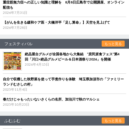
重症筋無力症への正しい知識と理解を 8月8日広島市で公開講座、オンライン
配信も
2026年7月31日
【がんを生きる緩和ケア医・大橋洋平「足し算命」】天空を見上げて
2026年7月28日
フェスティバル
もっと見る
絶品屋台グルメが全国各地から大集結 “庶民派食フェス”第4
回「川口×絶品グルメビール＆日本酒祭り2026」を開催
2026年4月15日
自分で収穫した秋野菜を使って芋煮作りを体験 埼玉県加須市の「ファミリー
ランドむさしの村」
2025年11月4日
春だけじゃもったいないさくらの名所、加治川で秋のマルシェ
2025年10月23日
ふむふむ
もっと見る