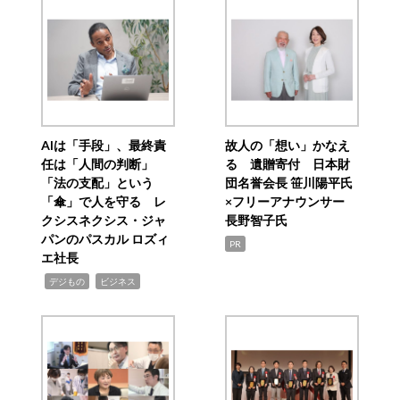
AIは「手段」、最終責
故人の「想い」かなえ
任は「人間の判断」
る 遺贈寄付 日本財
「法の支配」という
団名誉会長 笹川陽平氏
「傘」で人を守る レ
×フリーアナウンサー
クシスネクシス・ジャ
長野智子氏
パンのパスカル ロズィ
PR
エ社長
,
,
デジもの
ビジネス