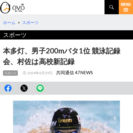
検
索
コ
ン
テ
ホーム
>
スポーツ
ン
スポーツ
ツ
へ
移
本多灯、男子200mバタ1位 競泳記録
動
会、村佐は高校新記録
共同通信 47NEWS
2024年6月29日
スポーツ