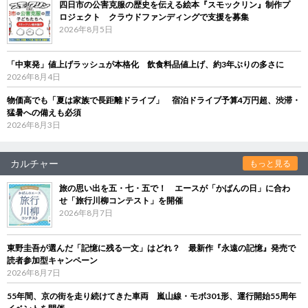
四日市の公害克服の歴史を伝える絵本『スモックリン』制作プ
ロジェクト クラウドファンディングで支援を募集
2026年8月5日
「中東発」値上げラッシュが本格化 飲食料品値上げ、約3年ぶりの多さに
2026年8月4日
物価高でも「夏は家族で長距離ドライブ」 宿泊ドライブ予算4万円超、渋滞・
猛暑への備えも必須
2026年8月3日
カルチャー
もっと見る
旅の思い出を五・七・五で！ エースが「かばんの日」に合わ
せ「旅行川柳コンテスト」を開催
2026年8月7日
東野圭吾が選んだ「記憶に残る一文」はどれ？ 最新作『永遠の記憶』発売で
読者参加型キャンペーン
2026年8月7日
55年間、京の街を走り続けてきた車両 嵐山線・モボ301形、運行開始55周年