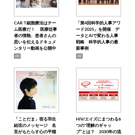
CAR T細胞療法はチー
「第4回科学的人事アワ
ム医療だ！ 医療従事
ード2025」を開催 デ
者の情熱、患者さんの
ータとAIで変わる人事
思いを伝えるドキュメ
戦略 科学的人事の最
ンタリー動画を公開中
新事例
PR
PR
「ことだま」宿る羽生
HIV/エイズにまつわる6
結弦のメッセージ 名
つの“理解のギャッ
言がもたらす心の平穏
プ”とは？ 2030年の流