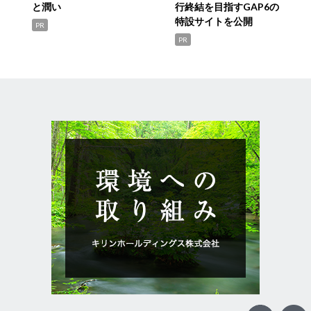
と潤い
行終結を目指すGAP6の
特設サイトを公開
PR
PR