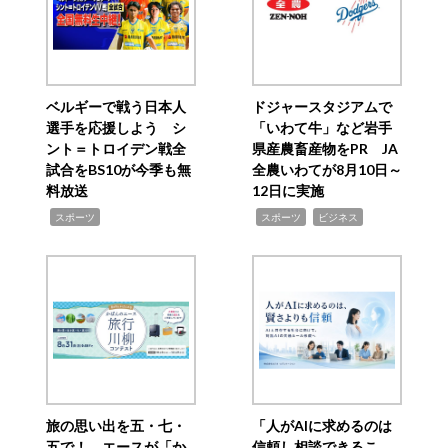
ベルギーで戦う日本人
ドジャースタジアムで
選手を応援しよう シ
「いわて牛」など岩手
ント＝トロイデン戦全
県産農畜産物をPR JA
試合をBS10が今季も無
全農いわてが8月10日～
料放送
12日に実施
,
,
,
スポーツ
スポーツ
ビジネス
旅の思い出を五・七・
「人がAIに求めるのは
五で！ エースが「か
信頼し相談できるこ