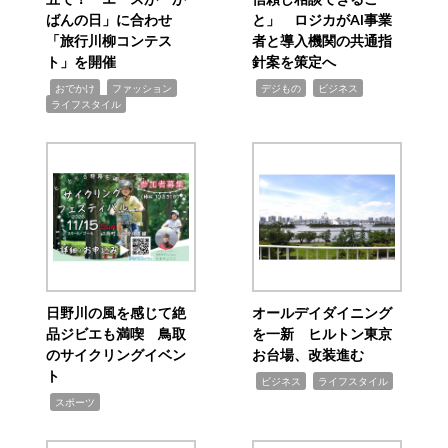
ばんの日」に合わせ
と」 ロジカがAI事業
「旅行川柳コンテス
者と導入機関の共通指
ト」を開催
針案を策定へ
,
,
,
,
,
おでかけ
ファッション
デジもの
ビジネス
ライフスタイル
日野川の風を感じて絶
オールデイダイニング
品ジビエも満喫 鳥取
を一新 ヒルトン東京
のサイクリングイベン
お台場、改装進む
ト
,
,
ビジネス
ライフスタイル
,
スポーツ