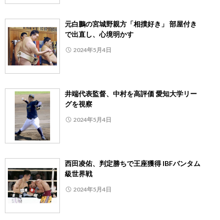
元白鵬の宮城野親方「相撲好き」 部屋付き
で出直し、心境明かす
2024年5月4日
井端代表監督、中村を高評価 愛知大学リー
グを視察
2024年5月4日
西田凌佑、判定勝ちで王座獲得 IBFバンタム
級世界戦
2024年5月4日