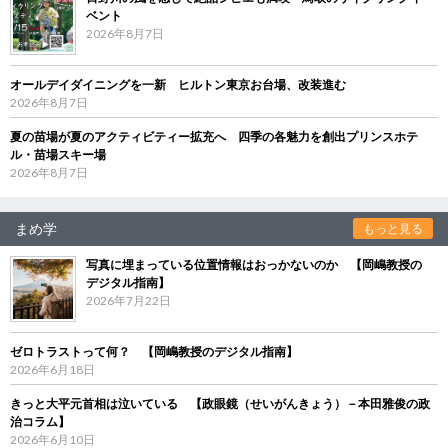
ベント
2026年8月7日
オールデイダイニングを一新 ヒルトン東京お台場、改装進む
2026年8月7日
夏の苗場が夏のアクティビティー拡充へ 四季の各魅力を創出プリンスホテ
ル・苗場スキー場
2026年8月7日
まめ学
もっと見る
写真に埋まっている位置情報はおっかないのか 【岡嶋教授の
デジタル指南】
2026年7月22日
ゼロトラストって何？ 【岡嶋教授のデジタル指南】
2026年6月18日
きっと大平元首相は泣いている 【政眼鏡（せいがんきょう）－本田雅俊の政
治コラム】
2026年6月10日