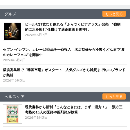
グルメ
もっと見る
ビールだけ飲むと倒れる「ふらつくビアグラス」発売 “強制
的に水を飲む”仕掛けで適正飲酒を後押し
2026年8月7日
セブン‐イレブン、カレー15商品を一斉投入 名店監修から冷製うどんまで“夏
のカレーフェス”を開催中
2026年8月6日
横浜高島屋で「韓国市場」がスタート 人気グルメから雑貨まで約30ブランド
が集結
2026年8月5日
ヘルスケア
もっと見る
現代書林から新刊『こんなときには、まず、漢方！』 漢方三
考塾の15人の医師や薬剤師が執筆
2026年8月5日