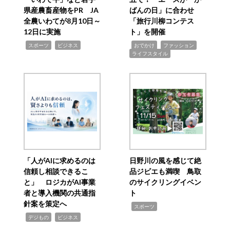
県産農畜産物をPR JA
ばんの日」に合わせ
全農いわてが8月10日～
「旅行川柳コンテス
12日に実施
ト」を開催
,
,
,
,
,
スポーツ
ビジネス
おでかけ
ファッション
ライフスタイル
「人がAIに求めるのは
日野川の風を感じて絶
信頼し相談できるこ
品ジビエも満喫 鳥取
と」 ロジカがAI事業
のサイクリングイベン
者と導入機関の共通指
ト
針案を策定へ
,
スポーツ
,
,
デジもの
ビジネス