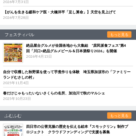
2026年7月31日
【がんを生きる緩和ケア医・大橋洋平「足し算命」】天空を見上げて
2026年7月28日
フェスティバル
もっと見る
絶品屋台グルメが全国各地から大集結 “庶民派食フェス”第4
回「川口×絶品グルメビール＆日本酒祭り2026」を開催
2026年4月15日
自分で収穫した秋野菜を使って芋煮作りを体験 埼玉県加須市の「ファミリー
ランドむさしの村」
2025年11月4日
春だけじゃもったいないさくらの名所、加治川で秋のマルシェ
2025年10月23日
ふむふむ
もっと見る
四日市の公害克服の歴史を伝える絵本『スモックリン』制作プ
ロジェクト クラウドファンディングで支援を募集