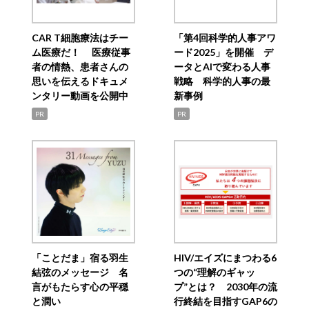
CAR T細胞療法はチー
「第4回科学的人事アワ
ム医療だ！ 医療従事
ード2025」を開催 デ
者の情熱、患者さんの
ータとAIで変わる人事
思いを伝えるドキュメ
戦略 科学的人事の最
ンタリー動画を公開中
新事例
PR
PR
「ことだま」宿る羽生
HIV/エイズにまつわる6
結弦のメッセージ 名
つの“理解のギャッ
言がもたらす心の平穏
プ”とは？ 2030年の流
と潤い
行終結を目指すGAP6の