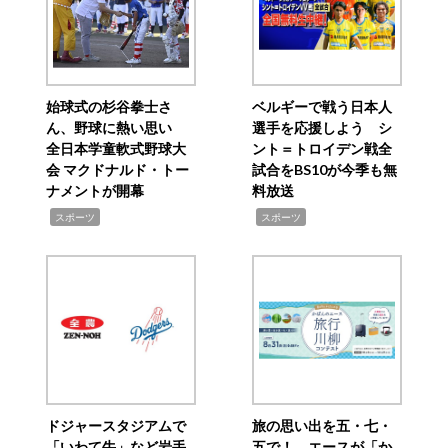
始球式の杉谷拳士さ
ベルギーで戦う日本人
ん、野球に熱い思い
選手を応援しよう シ
全日本学童軟式野球大
ント＝トロイデン戦全
会 マクドナルド・トー
試合をBS10が今季も無
ナメントが開幕
料放送
,
,
スポーツ
スポーツ
ドジャースタジアムで
旅の思い出を五・七・
「いわて牛」など岩手
五で！ エースが「か