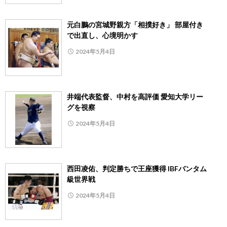
元白鵬の宮城野親方「相撲好き」 部屋付き
で出直し、心境明かす
2024年5月4日
井端代表監督、中村を高評価 愛知大学リー
グを視察
2024年5月4日
西田凌佑、判定勝ちで王座獲得 IBFバンタム
級世界戦
2024年5月4日