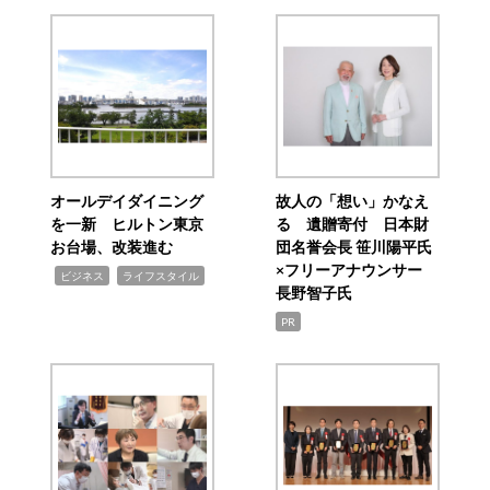
オールデイダイニング
故人の「想い」かなえ
を一新 ヒルトン東京
る 遺贈寄付 日本財
お台場、改装進む
団名誉会長 笹川陽平氏
×フリーアナウンサー
,
,
ビジネス
ライフスタイル
長野智子氏
PR