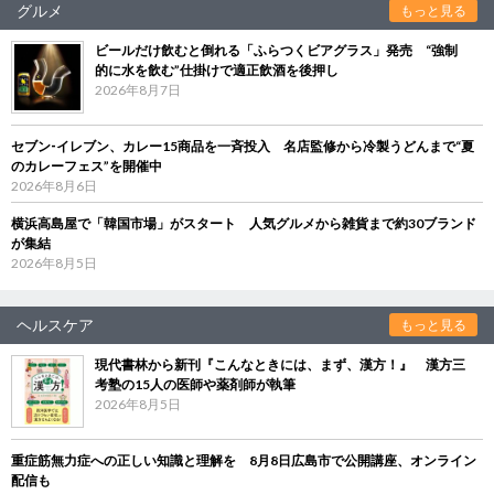
グルメ
もっと見る
ビールだけ飲むと倒れる「ふらつくビアグラス」発売 “強制
的に水を飲む”仕掛けで適正飲酒を後押し
2026年8月7日
セブン‐イレブン、カレー15商品を一斉投入 名店監修から冷製うどんまで“夏
のカレーフェス”を開催中
2026年8月6日
横浜高島屋で「韓国市場」がスタート 人気グルメから雑貨まで約30ブランド
が集結
2026年8月5日
ヘルスケア
もっと見る
現代書林から新刊『こんなときには、まず、漢方！』 漢方三
考塾の15人の医師や薬剤師が執筆
2026年8月5日
重症筋無力症への正しい知識と理解を 8月8日広島市で公開講座、オンライン
配信も