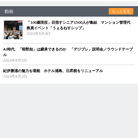
動画
もっと見る
「100歳現役」目指すシニア1500人が集結 マンション管理代
務員イベント「うぇるねすシップ」
2026年8月4日
AI時代、「暗黙知」は継承できるのか 「デジブレ」説明会／ラウンドテーブ
ル
2026年8月3日
紀伊勝浦の魅力を堪能 ホテル浦島、日昇館をリニューアル
2026年8月3日