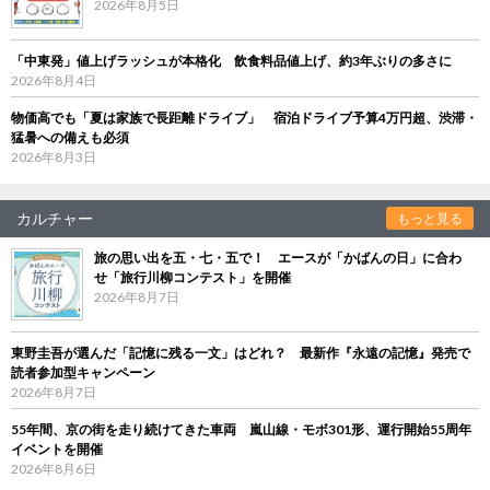
2026年8月5日
「中東発」値上げラッシュが本格化 飲食料品値上げ、約3年ぶりの多さに
2026年8月4日
物価高でも「夏は家族で長距離ドライブ」 宿泊ドライブ予算4万円超、渋滞・
猛暑への備えも必須
2026年8月3日
カルチャー
もっと見る
旅の思い出を五・七・五で！ エースが「かばんの日」に合わ
せ「旅行川柳コンテスト」を開催
2026年8月7日
東野圭吾が選んだ「記憶に残る一文」はどれ？ 最新作『永遠の記憶』発売で
読者参加型キャンペーン
2026年8月7日
55年間、京の街を走り続けてきた車両 嵐山線・モボ301形、運行開始55周年
イベントを開催
2026年8月6日