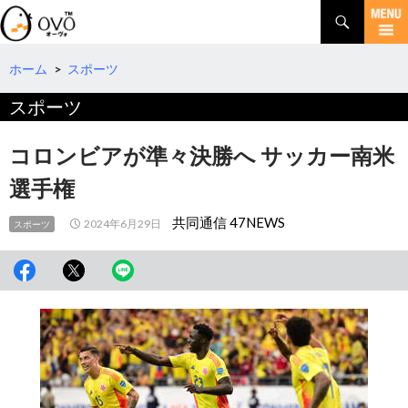
検
索
コ
ン
テ
ホーム
>
スポーツ
ン
スポーツ
ツ
へ
移
コロンビアが準々決勝へ サッカー南米
動
選手権
共同通信 47NEWS
2024年6月29日
スポーツ