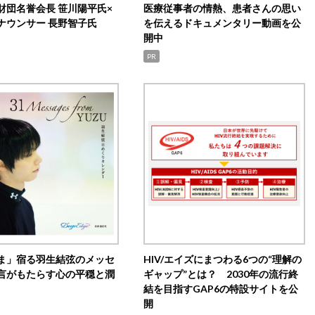
財団名誉会長 笹川陽平氏×
医療従事者の情熱、患者さんの思い
ナウンサー 長野智子氏
を伝えるドキュメンタリー動画を公
開中
PR
ま」宿る羽生結弦のメッセ
HIV/エイズにまつわる6つの“理解の
言がもたらす心の平穏と潤
ギャップ”とは？ 2030年の流行終
結を目指すGAP6の特設サイトを公
開