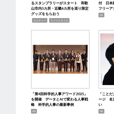
るスタンプラリーがスタート 和歌
付 日本
山市内5カ所・近畿6カ所を巡り限定
フリーア
グッズをもらおう
PR
,
,
カルチャー
ライフスタイル
「第4回科学的人事アワード2025」
「ことだ
を開催 データとAIで変わる人事戦
ージ 名
略 科学的人事の最新事例
い
PR
PR