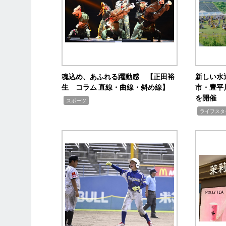
魂込め、あふれる躍動感 【正田裕
新しい水
生 コラム 直線・曲線・斜め線】
市・豊平
を開催
,
スポーツ
,
ライフスタ