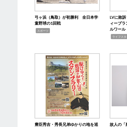
弓ヶ浜（鳥取）が初勝利 全日本学
LVに敗
童野球の1回戦
ィーブラ
ルワール
,
スポーツ
,
ライフスタ
豊臣秀吉・秀長兄弟ゆかりの地を巡
故人の「