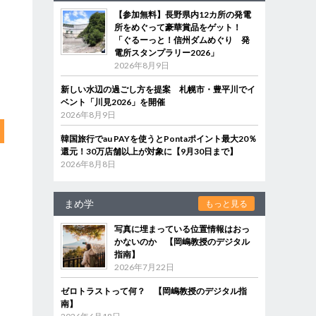
【参加無料】長野県内12カ所の発電
所をめぐって豪華賞品をゲット！
「ぐるーっと！信州ダムめぐり 発
電所スタンプラリー2026」
2026年8月9日
新しい水辺の過ごし方を提案 札幌市・豊平川でイ
ベント「川見2026」を開催
2026年8月9日
韓国旅行でau PAYを使うとPontaポイント最大20％
還元！30万店舗以上が対象に【9月30日まで】
2026年8月8日
まめ学
もっと見る
写真に埋まっている位置情報はおっ
かないのか 【岡嶋教授のデジタル
指南】
2026年7月22日
ゼロトラストって何？ 【岡嶋教授のデジタル指
南】