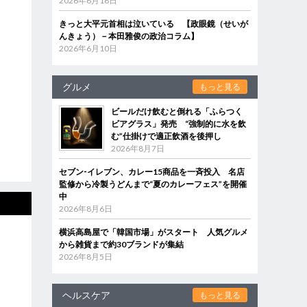
2026年6月18日
きっと大平元首相は泣いている 【政眼鏡（せいが
んきょう）－本田雅俊の政治コラム】
2026年6月10日
グルメ
もっと見る
ビールだけ飲むと倒れる「ふらつく
ビアグラス」発売 “強制的に水を飲
む”仕掛けで適正飲酒を後押し
2026年8月7日
セブン‐イレブン、カレー15商品を一斉投入 名店
監修から冷製うどんまで“夏のカレーフェス”を開催
中
2026年8月6日
横浜高島屋で「韓国市場」がスタート 人気グルメ
から雑貨まで約30ブランドが集結
2026年8月5日
ヘルスケア
もっと見る