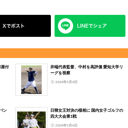
部屋付
井端代表監督、中村を高評価 愛知大学リ
ーグを視察
2024年5月4日
バン
日韓女王対決の様相に 国内女子ゴルフの
四大大会第1戦
2024年5月4日