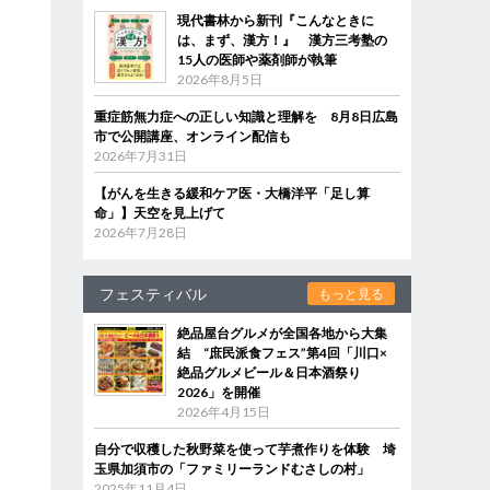
現代書林から新刊『こんなときに
は、まず、漢方！』 漢方三考塾の
15人の医師や薬剤師が執筆
2026年8月5日
重症筋無力症への正しい知識と理解を 8月8日広島
市で公開講座、オンライン配信も
2026年7月31日
【がんを生きる緩和ケア医・大橋洋平「足し算
命」】天空を見上げて
2026年7月28日
フェスティバル
もっと見る
絶品屋台グルメが全国各地から大集
結 “庶民派食フェス”第4回「川口×
絶品グルメビール＆日本酒祭り
2026」を開催
2026年4月15日
自分で収穫した秋野菜を使って芋煮作りを体験 埼
玉県加須市の「ファミリーランドむさしの村」
2025年11月4日