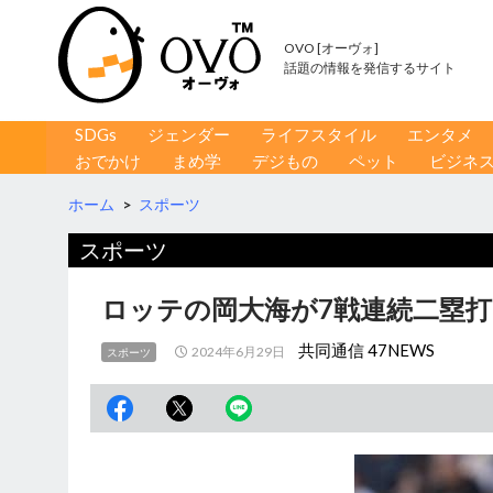
OVO [オーヴォ]
話題の情報を発信するサイト
コンテンツへ移動
検
SDGs
ジェンダー
ライフスタイル
エンタメ
索
おでかけ
まめ学
デジもの
ペット
ビジネ
ホーム
>
スポーツ
スポーツ
ロッテの岡大海が7戦連続二塁打
共同通信 47NEWS
2024年6月29日
スポーツ