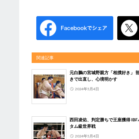
関連記事
元白鵬の宮城野親方「相撲好き」 
きで出直し、心境明かす
2024年5月4日
西田凌佑、判定勝ちで王座獲得 IBF
タム級世界戦
2024年5月4日