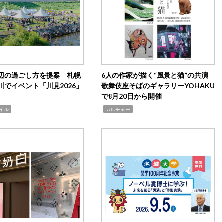
辺の過ごし方を提案 札幌
6人の作家が描く“風景と猫”の共演
川でイベント「川見2026」
歌舞伎座そばのギャラリーYOHAKU
で8月20日から開催
,
イル
カルチャー