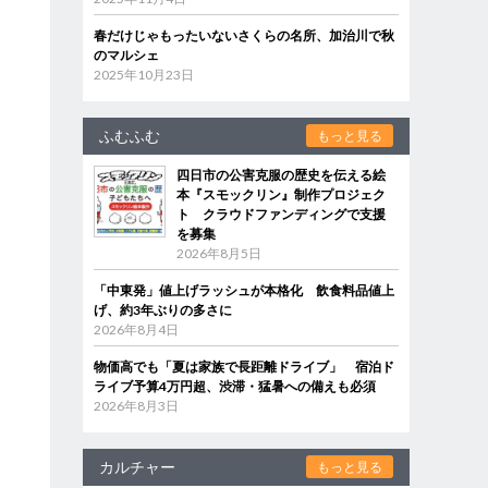
春だけじゃもったいないさくらの名所、加治川で秋
のマルシェ
2025年10月23日
ふむふむ
もっと見る
四日市の公害克服の歴史を伝える絵
本『スモックリン』制作プロジェク
ト クラウドファンディングで支援
を募集
2026年8月5日
「中東発」値上げラッシュが本格化 飲食料品値上
げ、約3年ぶりの多さに
2026年8月4日
物価高でも「夏は家族で長距離ドライブ」 宿泊ド
ライブ予算4万円超、渋滞・猛暑への備えも必須
2026年8月3日
カルチャー
もっと見る