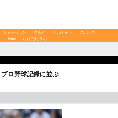
ファッション
グルメ
カルチャー
スポーツ
ス
動画
はばたけラボ
 プロ野球記録に並ぶ