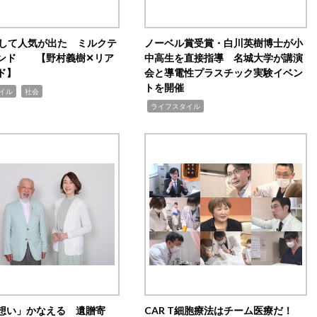
訴して人気が出た ミルクテ
ノーベル賞受賞・白川英樹博士が小
ンド 【野村義樹✕リア
中高生を直接指導 名城大学が講演
ド】
会と導電性プラスチック実験イベン
トを開催
,
イル
社会
,
ライフスタイル
想い」かなえる 遺贈寄
CAR T細胞療法はチーム医療だ！