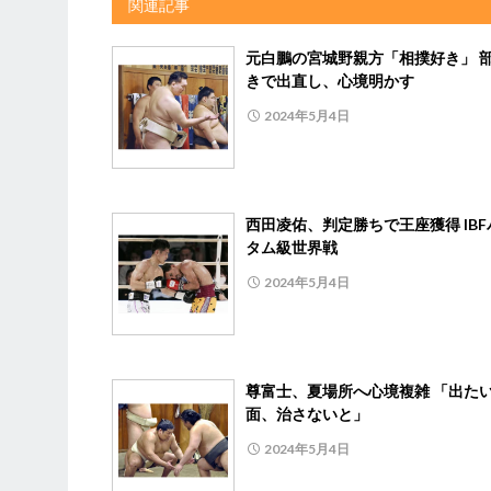
関連記事
元白鵬の宮城野親方「相撲好き」 
きで出直し、心境明かす
2024年5月4日
西田凌佑、判定勝ちで王座獲得 IBF
タム級世界戦
2024年5月4日
尊富士、夏場所へ心境複雑 「出た
面、治さないと」
2024年5月4日