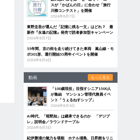
スが「かばんの日」に合わせ「旅行
川柳コンテスト」を開催
2026年8月7日
東野圭吾が選んだ「記憶に残る一文」はどれ？ 最
新作『永遠の記憶』発売で読者参加型キャンペーン
2026年8月7日
55年間、京の街を走り続けてきた車両 嵐山線・モ
ボ301形、運行開始55周年イベントを開催
2026年8月6日
動画
もっと見る
「100歳現役」目指すシニア1500人
が集結 マンション管理代務員イベ
ント「うぇるねすシップ」
2026年8月4日
AI時代、「暗黙知」は継承できるのか 「デジブ
レ」説明会／ラウンドテーブル
2026年8月3日
紀伊勝浦の魅力を堪能 ホテル浦島、日昇館をリニ