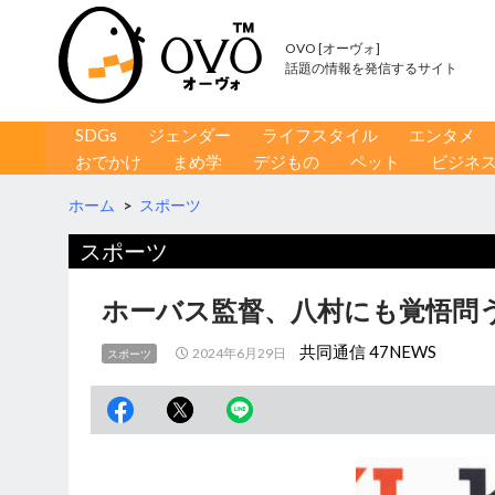
OVO [オーヴォ]
話題の情報を発信するサイト
コンテンツへ移動
検
SDGs
ジェンダー
ライフスタイル
エンタメ
索
おでかけ
まめ学
デジもの
ペット
ビジネ
ホーム
>
スポーツ
スポーツ
ホーバス監督、八村にも覚悟問う
共同通信 47NEWS
2024年6月29日
スポーツ