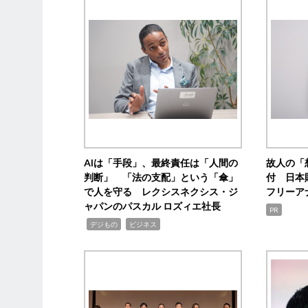
AIは「手段」、最終責任は「人間の
故人の「
判断」 「法の支配」という「傘」
付 日本
で人を守る レクシスネクシス・ジ
フリーア
ャパンのパスカル ロズィエ社長
PR
,
,
デジもの
ビジネス