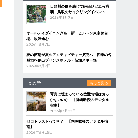
日野川の風を感じて絶品ジビエも満
喫 鳥取のサイクリングイベント
2026年8月7日
オールデイダイニングを一新 ヒルトン東京お台
場、改装進む
2026年8月7日
夏の苗場が夏のアクティビティー拡充へ 四季の各
魅力を創出プリンスホテル・苗場スキー場
2026年8月7日
まめ学
もっと見る
写真に埋まっている位置情報はおっ
かないのか 【岡嶋教授のデジタル
指南】
2026年7月22日
ゼロトラストって何？ 【岡嶋教授のデジタル指
南】
2026年6月18日