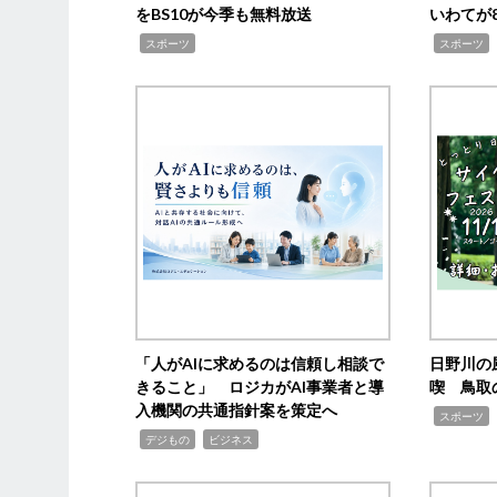
をBS10が今季も無料放送
いわてが8
,
,
,
スポーツ
スポーツ
「人がAIに求めるのは信頼し相談で
日野川の
きること」 ロジカがAI事業者と導
喫 鳥取
入機関の共通指針案を策定へ
,
スポーツ
,
,
デジもの
ビジネス