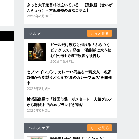
きっと大平元首相は泣いている 【政眼鏡（せいが
んきょう）－本田雅俊の政治コラム】
2026年6月10日
グルメ
もっと見る
ビールだけ飲むと倒れる「ふらつく
ビアグラス」発売 “強制的に水を飲
む”仕掛けで適正飲酒を後押し
2026年8月7日
セブン‐イレブン、カレー15商品を一斉投入 名店
監修から冷製うどんまで“夏のカレーフェス”を開催
中
2026年8月6日
横浜高島屋で「韓国市場」がスタート 人気グルメ
から雑貨まで約30ブランドが集結
2026年8月5日
ヘルスケア
もっと見る
現代書林から新刊『こんなときに