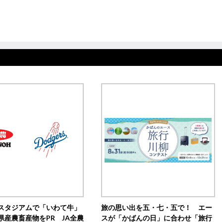
スタジアムで「いわて牛」
旅の思い出を五・七・五で！ エー
県産農畜産物をPR JA全農
スが「かばんの日」に合わせ「旅行