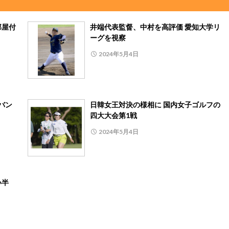
部屋付
井端代表監督、中村を高評価 愛知大学リ
ーグを視察
2024年5月4日
バン
日韓女王対決の様相に 国内女子ゴルフの
四大大会第1戦
2024年5月4日
い半