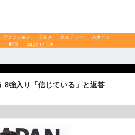
ファッション
グルメ
カルチャー
スポーツ
ス
動画
はばたけラボ
 8強入り「信じている」と返答