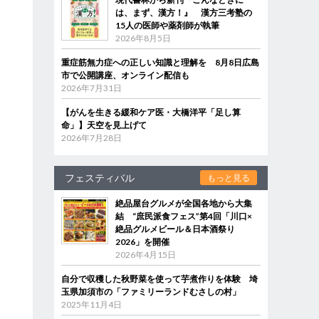
は、まず、漢方！』 漢方三考塾の
15人の医師や薬剤師が執筆
2026年8月5日
重症筋無力症への正しい知識と理解を 8月8日広島
市で公開講座、オンライン配信も
2026年7月31日
【がんを生きる緩和ケア医・大橋洋平「足し算
命」】天空を見上げて
2026年7月28日
フェスティバル
もっと見る
絶品屋台グルメが全国各地から大集
結 “庶民派食フェス”第4回「川口×
絶品グルメビール＆日本酒祭り
2026」を開催
2026年4月15日
自分で収穫した秋野菜を使って芋煮作りを体験 埼
玉県加須市の「ファミリーランドむさしの村」
2025年11月4日