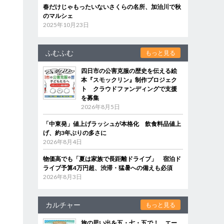
春だけじゃもったいないさくらの名所、加治川で秋
のマルシェ
2025年10月23日
ふむふむ
もっと見る
四日市の公害克服の歴史を伝える絵
本『スモックリン』制作プロジェク
ト クラウドファンディングで支援
を募集
2026年8月5日
「中東発」値上げラッシュが本格化 飲食料品値上
げ、約3年ぶりの多さに
2026年8月4日
物価高でも「夏は家族で長距離ドライブ」 宿泊ド
ライブ予算4万円超、渋滞・猛暑への備えも必須
2026年8月3日
カルチャー
もっと見る
旅の思い出を五・七・五で！ エー