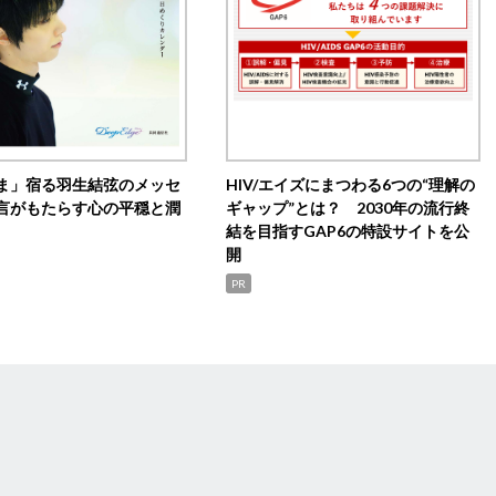
ま」宿る羽生結弦のメッセ
HIV/エイズにまつわる6つの“理解の
言がもたらす心の平穏と潤
ギャップ”とは？ 2030年の流行終
結を目指すGAP6の特設サイトを公
開
PR