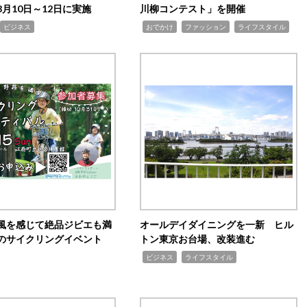
月10日～12日に実施
川柳コンテスト」を開催
,
,
,
ビジネス
おでかけ
ファッション
ライフスタイル
風を感じて絶品ジビエも満
オールデイダイニングを一新 ヒル
のサイクリングイベント
トン東京お台場、改装進む
,
,
ビジネス
ライフスタイル