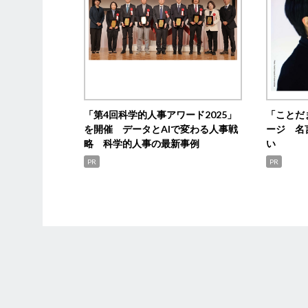
「第4回科学的人事アワード2025」
「ことだ
を開催 データとAIで変わる人事戦
ージ 名
略 科学的人事の最新事例
い
PR
PR