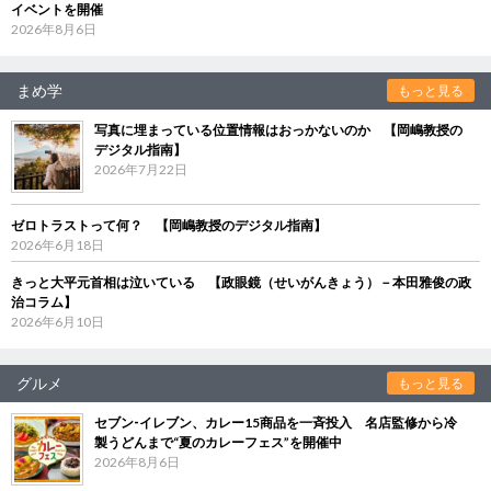
イベントを開催
2026年8月6日
まめ学
もっと見る
写真に埋まっている位置情報はおっかないのか 【岡嶋教授の
デジタル指南】
2026年7月22日
ゼロトラストって何？ 【岡嶋教授のデジタル指南】
2026年6月18日
きっと大平元首相は泣いている 【政眼鏡（せいがんきょう）－本田雅俊の政
治コラム】
2026年6月10日
グルメ
もっと見る
セブン‐イレブン、カレー15商品を一斉投入 名店監修から冷
製うどんまで“夏のカレーフェス”を開催中
2026年8月6日