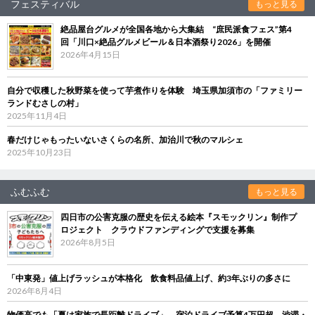
フェスティバル
もっと見る
絶品屋台グルメが全国各地から大集結 “庶民派食フェス”第4
回「川口×絶品グルメビール＆日本酒祭り2026」を開催
2026年4月15日
自分で収穫した秋野菜を使って芋煮作りを体験 埼玉県加須市の「ファミリー
ランドむさしの村」
2025年11月4日
春だけじゃもったいないさくらの名所、加治川で秋のマルシェ
2025年10月23日
ふむふむ
もっと見る
四日市の公害克服の歴史を伝える絵本『スモックリン』制作プ
ロジェクト クラウドファンディングで支援を募集
2026年8月5日
「中東発」値上げラッシュが本格化 飲食料品値上げ、約3年ぶりの多さに
2026年8月4日
物価高でも「夏は家族で長距離ドライブ」 宿泊ドライブ予算4万円超、渋滞・