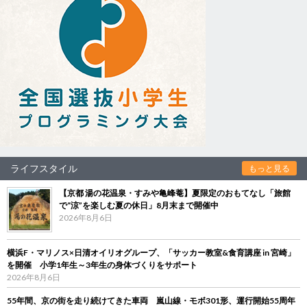
ライフスタイル
もっと見る
【京都 湯の花温泉・すみや亀峰菴】夏限定のおもてなし「旅館
で“涼”を楽しむ夏の休日」8月末まで開催中
2026年8月6日
横浜F・マリノス×日清オイリオグループ、「サッカー教室&食育講座 in 宮崎」
を開催 小学1年生～3年生の身体づくりをサポート
2026年8月6日
55年間、京の街を走り続けてきた車両 嵐山線・モボ301形、運行開始55周年