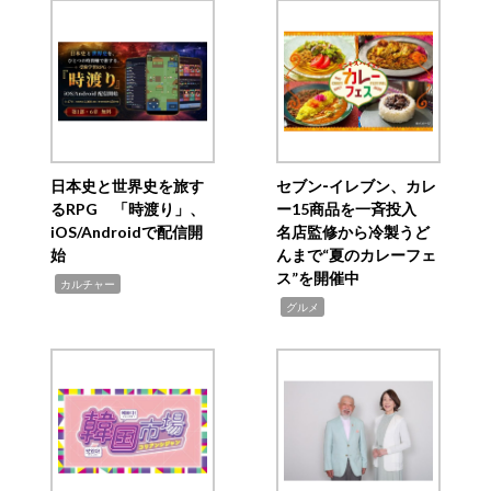
日本史と世界史を旅す
セブン‐イレブン、カレ
るRPG 「時渡り」、
ー15商品を一斉投入
iOS/Androidで配信開
名店監修から冷製うど
始
んまで“夏のカレーフェ
ス”を開催中
,
カルチャー
,
グルメ