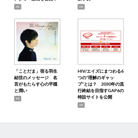
PR
PR
「ことだま」宿る羽生
HIV/エイズにまつわる6
結弦のメッセージ 名
つの“理解のギャッ
言がもたらす心の平穏
プ”とは？ 2030年の流
と潤い
行終結を目指すGAP6の
特設サイトを公開
PR
PR