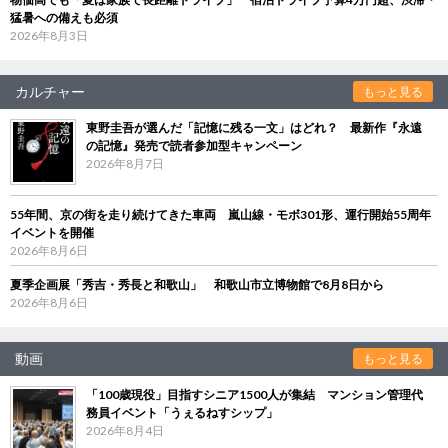
猛暑への備えも必須
2026年8月3日
カルチャー
もっと見る
東野圭吾が選んだ「記憶に残る一文」はどれ？ 最新作『永遠
の記憶』発売で読者参加型キャンペーン
2026年8月7日
55年間、京の街を走り続けてきた車両 嵐山線・モボ301形、運行開始55周年
イベントを開催
2026年8月6日
夏季企画展「秀吉・秀長と和歌山」 和歌山市立博物館で8月8日から
2026年8月6日
動画
もっと見る
「100歳現役」目指すシニア1500人が集結 マンション管理代
務員イベント「うぇるねすシップ」
2026年8月4日