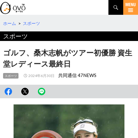
検
索
コ
ン
テ
ホーム
>
スポーツ
ン
スポーツ
ツ
へ
移
ゴルフ、桑木志帆がツアー初優勝 資生
動
堂レディース最終日
共同通信 47NEWS
2024年6月30日
スポーツ