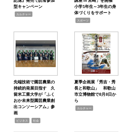
記憶』発売で読者参加
講座 in 宮崎」を開催
型キャンペーン
小学1年生～3年生の身
体づくりをサポート
,
カルチャー
,
スポーツ
先端技術で園芸農業の
夏季企画展「秀吉・秀
持続的発展目指す 久
長と和歌山」 和歌山
留米工業大学が「ふく
市立博物館で8月8日か
おか未来型園芸農業創
ら
出コンソーシアム」参
,
カルチャー
画
,
,
ビジネス
社会