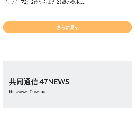
ド、パー72）2位から出た21歳の桑木……
さらに見る
共同通信 47NEWS
http://www.47news.jp/