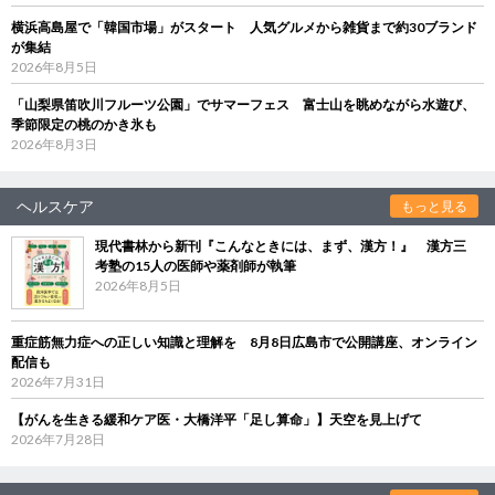
横浜高島屋で「韓国市場」がスタート 人気グルメから雑貨まで約30ブランド
が集結
2026年8月5日
「山梨県笛吹川フルーツ公園」でサマーフェス 富士山を眺めながら水遊び、
季節限定の桃のかき氷も
2026年8月3日
ヘルスケア
もっと見る
現代書林から新刊『こんなときには、まず、漢方！』 漢方三
考塾の15人の医師や薬剤師が執筆
2026年8月5日
重症筋無力症への正しい知識と理解を 8月8日広島市で公開講座、オンライン
配信も
2026年7月31日
【がんを生きる緩和ケア医・大橋洋平「足し算命」】天空を見上げて
2026年7月28日