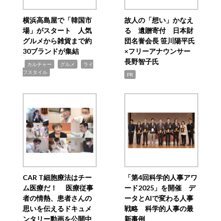
横浜高島屋で「韓国市
故人の「想い」かなえ
場」がスタート 人気
る 遺贈寄付 日本財
グルメから雑貨まで約
団名誉会長 笹川陽平氏
30ブランドが集結
×フリーアナウンサー
長野智子氏
,
,
,
カルチャー
グルメ
ライ
フスタイル
PR
CAR T細胞療法はチー
「第4回科学的人事アワ
ム医療だ！ 医療従事
ード2025」を開催 デ
者の情熱、患者さんの
ータとAIで変わる人事
思いを伝えるドキュメ
戦略 科学的人事の最
ンタリー動画を公開中
新事例