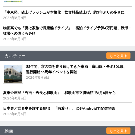
「中東発」値上げラッシュが本格化 飲食料品値上げ、約3年ぶりの多さに
2026年8月4日
物価高でも「夏は家族で長距離ドライブ」 宿泊ドライブ予算4万円超、渋滞・
猛暑への備えも必須
2026年8月3日
カルチャー
もっと見る
55年間、京の街を走り続けてきた車両 嵐山線・モボ301形、
運行開始55周年イベントを開催
2026年8月6日
夏季企画展「秀吉・秀長と和歌山」 和歌山市立博物館で8月8日から
2026年8月6日
日本史と世界史を旅するRPG 「時渡り」、iOS/Androidで配信開始
2026年8月6日
動画
もっと見る