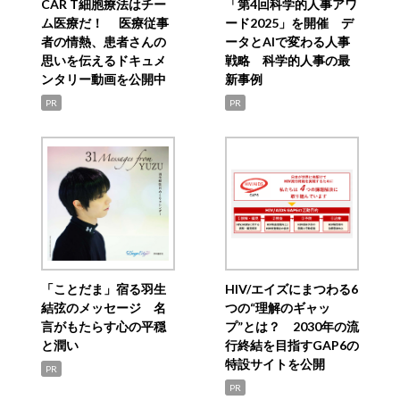
CAR T細胞療法はチー
「第4回科学的人事アワ
ム医療だ！ 医療従事
ード2025」を開催 デ
者の情熱、患者さんの
ータとAIで変わる人事
思いを伝えるドキュメ
戦略 科学的人事の最
ンタリー動画を公開中
新事例
PR
PR
「ことだま」宿る羽生
HIV/エイズにまつわる6
結弦のメッセージ 名
つの“理解のギャッ
言がもたらす心の平穏
プ”とは？ 2030年の流
と潤い
行終結を目指すGAP6の
特設サイトを公開
PR
PR