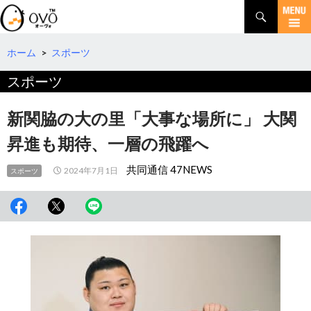
検
索
コ
ン
テ
ホーム
>
スポーツ
ン
スポーツ
ツ
へ
移
新関脇の大の里「大事な場所に」 大関
動
昇進も期待、一層の飛躍へ
共同通信 47NEWS
2024年7月1日
スポーツ