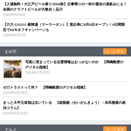
【入場無料！大江戸ビール祭り2026秋】仕事帰りの一杯や週末の昼飲みにも！
全国のクラフトビールが大集合｜品川
2026年8月6日
【六六-LIULIU-麻辣湯（マーラータン）】恵比寿に8月6日オープン！6日間限
定で66％オフキャンペーンも
2026年8月5日
まめ学
もっと見る
写真に埋まっている位置情報はおっかないのか 【岡嶋教授の
デジタル指南】
2026年7月22日
ゼロトラストって何？ 【岡嶋教授のデジタル指南】
2026年6月18日
きっと大平元首相は泣いている 【政眼鏡（せいがんきょう）－本田雅俊の政
治コラム】
2026年6月10日
グルメ
もっと見る