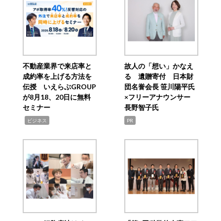
不動産業界で来店率と
故人の「想い」かなえ
成約率を上げる方法を
る 遺贈寄付 日本財
伝授 いえらぶGROUP
団名誉会長 笹川陽平氏
が8月18、20日に無料
×フリーアナウンサー
セミナー
長野智子氏
,
ビジネス
PR