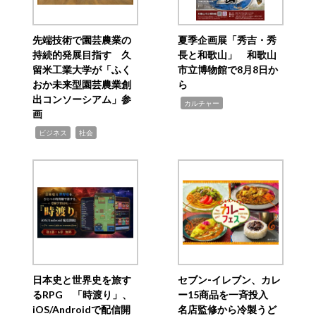
先端技術で園芸農業の
夏季企画展「秀吉・秀
持続的発展目指す 久
長と和歌山」 和歌山
留米工業大学が「ふく
市立博物館で8月8日か
おか未来型園芸農業創
ら
出コンソーシアム」参
,
カルチャー
画
,
,
ビジネス
社会
日本史と世界史を旅す
セブン‐イレブン、カレ
るRPG 「時渡り」、
ー15商品を一斉投入
iOS/Androidで配信開
名店監修から冷製うど