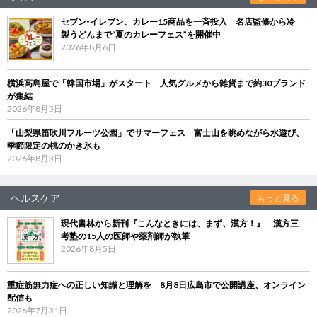
セブン‐イレブン、カレー15商品を一斉投入 名店監修から冷
製うどんまで“夏のカレーフェス”を開催中
2026年8月6日
横浜高島屋で「韓国市場」がスタート 人気グルメから雑貨まで約30ブランド
が集結
2026年8月5日
「山梨県笛吹川フルーツ公園」でサマーフェス 富士山を眺めながら水遊び、
季節限定の桃のかき氷も
2026年8月3日
ヘルスケア
もっと見る
現代書林から新刊『こんなときには、まず、漢方！』 漢方三
考塾の15人の医師や薬剤師が執筆
2026年8月5日
重症筋無力症への正しい知識と理解を 8月8日広島市で公開講座、オンライン
配信も
2026年7月31日