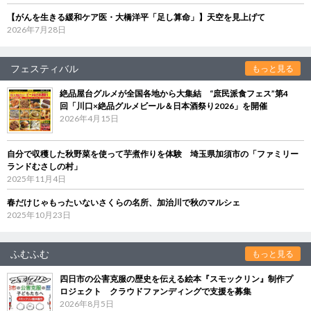
【がんを生きる緩和ケア医・大橋洋平「足し算命」】天空を見上げて
2026年7月28日
フェスティバル
もっと見る
絶品屋台グルメが全国各地から大集結 “庶民派食フェス”第4
回「川口×絶品グルメビール＆日本酒祭り2026」を開催
2026年4月15日
自分で収穫した秋野菜を使って芋煮作りを体験 埼玉県加須市の「ファミリー
ランドむさしの村」
2025年11月4日
春だけじゃもったいないさくらの名所、加治川で秋のマルシェ
2025年10月23日
ふむふむ
もっと見る
四日市の公害克服の歴史を伝える絵本『スモックリン』制作プ
ロジェクト クラウドファンディングで支援を募集
2026年8月5日