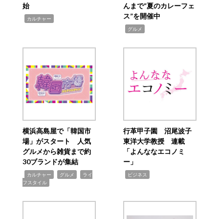
始
んまで“夏のカレーフェ
ス”を開催中
,
カルチャー
,
グルメ
横浜高島屋で「韓国市
行革甲子園 沼尾波子
場」がスタート 人気
東洋大学教授 連載
グルメから雑貨まで約
「よんななエコノミ
30ブランドが集結
ー」
,
,
,
,
カルチャー
グルメ
ライ
ビジネス
フスタイル