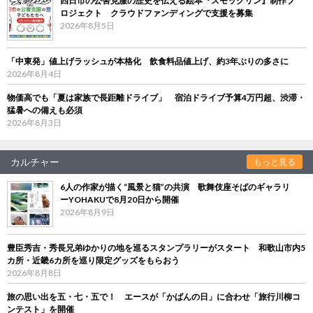
四日市の公害克服の歴史を伝える絵本『スモックリン』制作プ
ロジェクト クラウドファンディングで支援を募集
2026年8月5日
「中東発」値上げラッシュが本格化 飲食料品値上げ、約3年ぶりの多さに
2026年8月4日
物価高でも「夏は家族で長距離ドライブ」 宿泊ドライブ予算4万円超、渋滞・
猛暑への備えも必須
2026年8月3日
カルチャー
もっと見る
6人の作家が描く“風景と猫”の共演 歌舞伎座そばのギャラリ
ーYOHAKUで8月20日から開催
2026年8月9日
豊臣秀吉・秀長兄弟ゆかりの地を巡るスタンプラリーがスタート 和歌山市内5
カ所・近畿6カ所を巡り限定グッズをもらおう
2026年8月8日
旅の思い出を五・七・五で！ エースが「かばんの日」に合わせ「旅行川柳コ
ンテスト」を開催