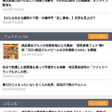
重症筋無力症への正しい知識と理解を 8月8日広島市で公開講座、オンライン
配信も
2026年7月31日
【がんを生きる緩和ケア医・大橋洋平「足し算命」】天空を見上げて
2026年7月28日
フェスティバル
もっと見る
絶品屋台グルメが全国各地から大集結 “庶民派食フェス”第4
回「川口×絶品グルメビール＆日本酒祭り2026」を開催
2026年4月15日
自分で収穫した秋野菜を使って芋煮作りを体験 埼玉県加須市の「ファミリー
ランドむさしの村」
2025年11月4日
春だけじゃもったいないさくらの名所、加治川で秋のマルシェ
2025年10月23日
ふむふむ
もっと見る