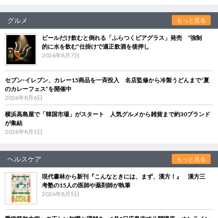
グルメ
もっと見る
ビールだけ飲むと倒れる「ふらつくビアグラス」発売 “強制
的に水を飲む”仕掛けで適正飲酒を後押し
2026年8月7日
セブン‐イレブン、カレー15商品を一斉投入 名店監修から冷製うどんまで“夏
のカレーフェス”を開催中
2026年8月6日
横浜高島屋で「韓国市場」がスタート 人気グルメから雑貨まで約30ブランド
が集結
2026年8月5日
ヘルスケア
もっと見る
現代書林から新刊『こんなときには、まず、漢方！』 漢方三
考塾の15人の医師や薬剤師が執筆
2026年8月5日