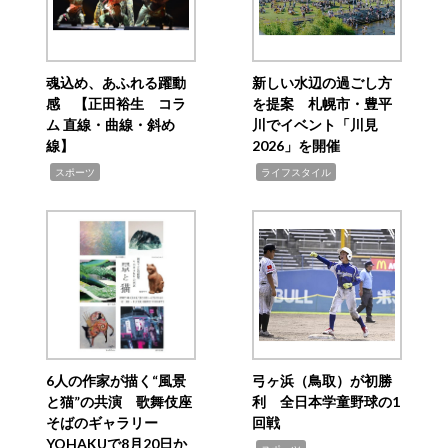
魂込め、あふれる躍動
新しい水辺の過ごし方
感 【正田裕生 コラ
を提案 札幌市・豊平
ム 直線・曲線・斜め
川でイベント「川見
線】
2026」を開催
,
,
スポーツ
ライフスタイル
6人の作家が描く“風景
弓ヶ浜（鳥取）が初勝
と猫”の共演 歌舞伎座
利 全日本学童野球の1
そばのギャラリー
回戦
YOHAKUで8月20日か