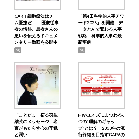
CAR T細胞療法はチー
「第4回科学的人事アワ
ム医療だ！ 医療従事
ード2025」を開催 デ
者の情熱、患者さんの
ータとAIで変わる人事
思いを伝えるドキュメ
戦略 科学的人事の最
ンタリー動画を公開中
新事例
PR
PR
「ことだま」宿る羽生
HIV/エイズにまつわる6
結弦のメッセージ 名
つの“理解のギャッ
言がもたらす心の平穏
プ”とは？ 2030年の流
と潤い
行終結を目指すGAP6の