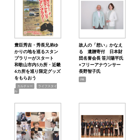
豊臣秀吉・秀長兄弟ゆ
故人の「想い」かなえ
かりの地を巡るスタン
る 遺贈寄付 日本財
プラリーがスタート
団名誉会長 笹川陽平氏
和歌山市内5カ所・近畿
×フリーアナウンサー
6カ所を巡り限定グッズ
長野智子氏
をもらおう
PR
,
,
カルチャー
ライフスタイ
ル