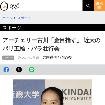
検
索
コ
ン
テ
ホーム
>
スポーツ
ン
スポーツ
ツ
へ
移
アーチェリー古川「金目指す」 近大の
動
パリ五輪・パラ壮行会
共同通信 47NEWS
2024年7月1日
スポーツ