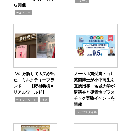
,
スポーツ
ら開催
,
カルチャー
LVに敗訴して人気が出
ノーベル賞受賞・白川
た ミルクティーブラ
英樹博士が小中高生を
ンド 【野村義樹✕
直接指導 名城大学が
リアルワールド】
講演会と導電性プラス
チック実験イベントを
,
,
ライフスタイル
社会
開催
,
ライフスタイル