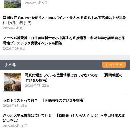
2026年8月9日
韓国旅行でau PAYを使うとPontaポイント最大20％還元！30万店舗以上が対象
に【9月30日まで】
2026年8月8日
ノーベル賞受賞・白川英樹博士が小中高生を直接指導 名城大学が講演会と導
電性プラスチック実験イベントを開催
2026年8月8日
まめ学
もっと見る
写真に埋まっている位置情報はおっかないのか 【岡嶋教授の
デジタル指南】
2026年7月22日
ゼロトラストって何？ 【岡嶋教授のデジタル指南】
2026年6月18日
きっと大平元首相は泣いている 【政眼鏡（せいがんきょう）－本田雅俊の政
治コラム】
2026年6月10日