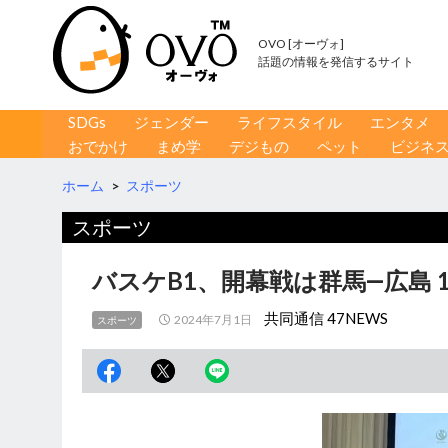
OVO [オーヴォ]
話題の情報を発信するサイト
コンテンツへ移動
検
SDGs
ジェンダー
ライフスタイル
エンタメ
索
おでかけ
まめ学
デジもの
ペット
ビジネ
ホーム
>
スポーツ
スポーツ
バスケB1、開幕戦は群馬―広島 
共同通信 47NEWS
2024年7月1日
スポーツ