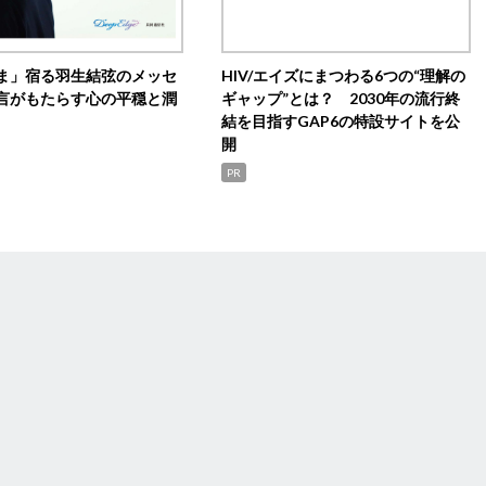
ま」宿る羽生結弦のメッセ
HIV/エイズにまつわる6つの“理解の
言がもたらす心の平穏と潤
ギャップ”とは？ 2030年の流行終
結を目指すGAP6の特設サイトを公
開
PR