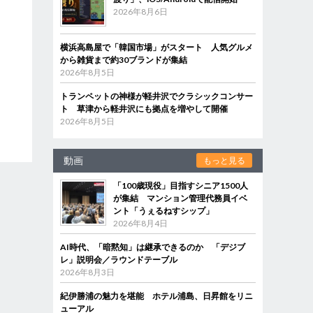
2026年8月6日
横浜高島屋で「韓国市場」がスタート 人気グルメ
から雑貨まで約30ブランドが集結
2026年8月5日
トランペットの神様が軽井沢でクラシックコンサー
ト 草津から軽井沢にも拠点を増やして開催
2026年8月5日
動画
もっと見る
「100歳現役」目指すシニア1500人
が集結 マンション管理代務員イベ
ント「うぇるねすシップ」
2026年8月4日
AI時代、「暗黙知」は継承できるのか 「デジブ
レ」説明会／ラウンドテーブル
2026年8月3日
紀伊勝浦の魅力を堪能 ホテル浦島、日昇館をリニ
ューアル