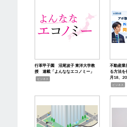
行革甲子園 沼尾波子 東洋大学教
不動産業
授 連載「よんななエコノミー」
る方法を
月18、
,
ビジネス
,
ビジネス