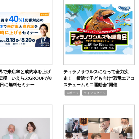
界で来店率と成約率を上げ
ティラノサウルスになって全力疾
伝授 いえらぶGROUPが8
走！ 横浜で子ども向け“恐竜エアコ
20日に無料セミナー
スチュームミニ運動会”開催
,
,
スポーツ
ライフスタイル