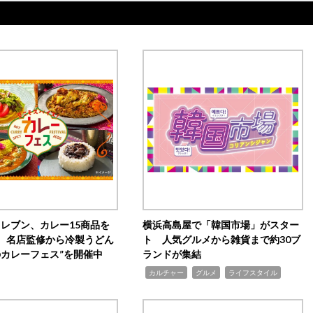
イレブン、カレー15商品を
横浜高島屋で「韓国市場」がスター
 名店監修から冷製うどん
ト 人気グルメから雑貨まで約30ブ
のカレーフェス”を開催中
ランドが集結
,
,
,
カルチャー
グルメ
ライフスタイル