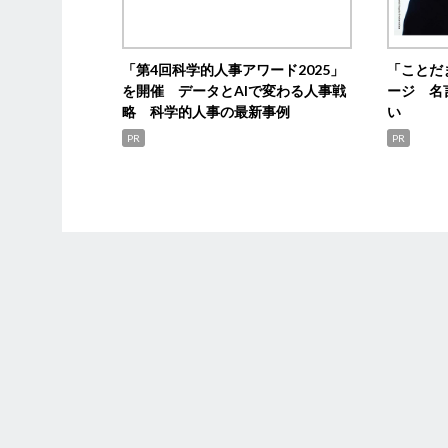
「第4回科学的人事アワード2025」
「ことだ
を開催 データとAIで変わる人事戦
ージ 名
略 科学的人事の最新事例
い
PR
PR