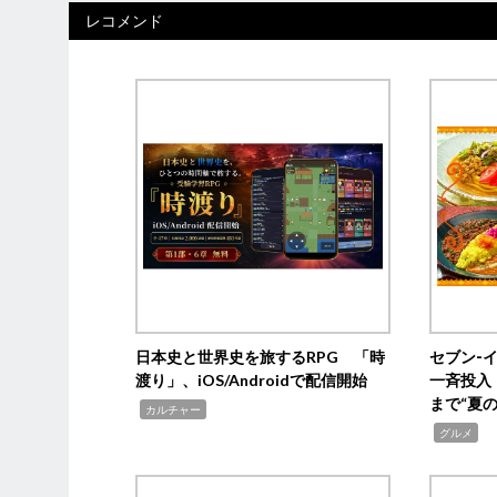
レコメンド
日本史と世界史を旅するRPG 「時
セブン‐
渡り」、iOS/Androidで配信開始
一斉投入
まで“夏
,
カルチャー
,
グルメ