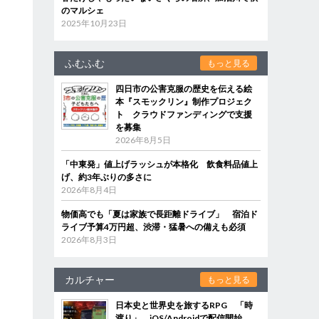
のマルシェ
2025年10月23日
ふむふむ
もっと見る
四日市の公害克服の歴史を伝える絵
本『スモックリン』制作プロジェク
ト クラウドファンディングで支援
を募集
2026年8月5日
「中東発」値上げラッシュが本格化 飲食料品値上
げ、約3年ぶりの多さに
2026年8月4日
物価高でも「夏は家族で長距離ドライブ」 宿泊ド
ライブ予算4万円超、渋滞・猛暑への備えも必須
2026年8月3日
カルチャー
もっと見る
日本史と世界史を旅するRPG 「時
渡り」、iOS/Androidで配信開始