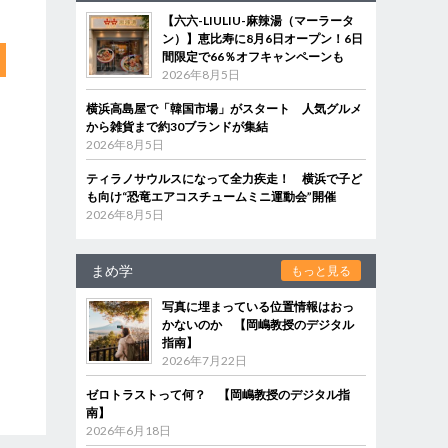
【六六-LIULIU-麻辣湯（マーラータ
ン）】恵比寿に8月6日オープン！6日
間限定で66％オフキャンペーンも
2026年8月5日
横浜高島屋で「韓国市場」がスタート 人気グルメ
から雑貨まで約30ブランドが集結
2026年8月5日
ティラノサウルスになって全力疾走！ 横浜で子ど
も向け“恐竜エアコスチュームミニ運動会”開催
2026年8月5日
まめ学
もっと見る
写真に埋まっている位置情報はおっ
かないのか 【岡嶋教授のデジタル
指南】
2026年7月22日
ゼロトラストって何？ 【岡嶋教授のデジタル指
南】
2026年6月18日