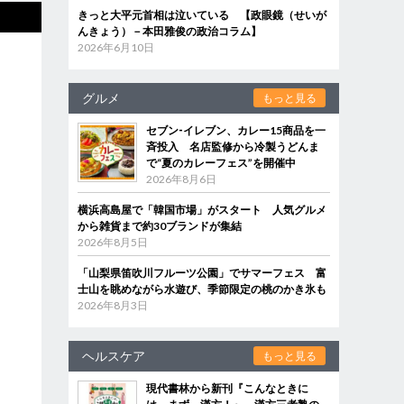
きっと大平元首相は泣いている 【政眼鏡（せいが
んきょう）－本田雅俊の政治コラム】
2026年6月10日
グルメ
もっと見る
セブン‐イレブン、カレー15商品を一
斉投入 名店監修から冷製うどんま
で“夏のカレーフェス”を開催中
2026年8月6日
横浜高島屋で「韓国市場」がスタート 人気グルメ
から雑貨まで約30ブランドが集結
2026年8月5日
「山梨県笛吹川フルーツ公園」でサマーフェス 富
士山を眺めながら水遊び、季節限定の桃のかき氷も
2026年8月3日
ヘルスケア
もっと見る
現代書林から新刊『こんなときに