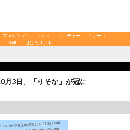
ファッション
グルメ
カルチャー
スポーツ
ス
動画
はばたけラボ
10月3日、「りそな」が冠に