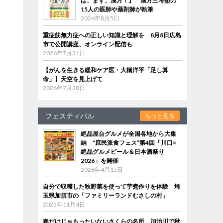
は、まず、漢方！』 漢方三考塾の
15人の医師や薬剤師が執筆
2026年8月5日
重症筋無力症への正しい知識と理解を 8月8日広島
市で公開講座、オンライン配信も
2026年7月31日
【がんを生きる緩和ケア医・大橋洋平「足し算
命」】天空を見上げて
2026年7月28日
フェスティバル
もっと見る
絶品屋台グルメが全国各地から大集
結 “庶民派食フェス”第4回「川口×
絶品グルメビール＆日本酒祭り
2026」を開催
2026年4月15日
自分で収穫した秋野菜を使って芋煮作りを体験 埼
玉県加須市の「ファミリーランドむさしの村」
2025年11月4日
春だけじゃもったいないさくらの名所、加治川で秋