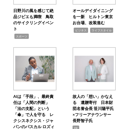
日野川の風を感じて絶
オールデイダイニング
品ジビエも満喫 鳥取
を一新 ヒルトン東京
のサイクリングイベン
お台場、改装進む
ト
,
,
ビジネス
ライフスタイル
,
スポーツ
AIは「手段」、最終責
故人の「想い」かなえ
任は「人間の判断」
る 遺贈寄付 日本財
「法の支配」という
団名誉会長 笹川陽平氏
「傘」で人を守る レ
×フリーアナウンサー
クシスネクシス・ジャ
長野智子氏
パンのパスカル ロズィ
PR