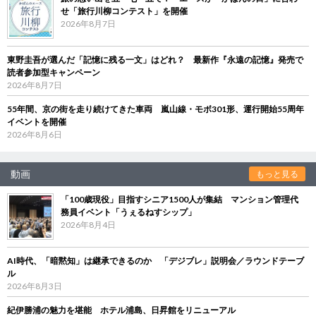
せ「旅行川柳コンテスト」を開催
2026年8月7日
東野圭吾が選んだ「記憶に残る一文」はどれ？ 最新作『永遠の記憶』発売で
読者参加型キャンペーン
2026年8月7日
55年間、京の街を走り続けてきた車両 嵐山線・モボ301形、運行開始55周年
イベントを開催
2026年8月6日
動画
もっと見る
「100歳現役」目指すシニア1500人が集結 マンション管理代
務員イベント「うぇるねすシップ」
2026年8月4日
AI時代、「暗黙知」は継承できるのか 「デジブレ」説明会／ラウンドテーブ
ル
2026年8月3日
紀伊勝浦の魅力を堪能 ホテル浦島、日昇館をリニューアル