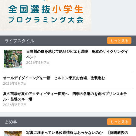
ライフスタイル
もっと見る
日野川の風を感じて絶品ジビエも満喫 鳥取のサイクリングイ
ベント
2026年8月7日
オールデイダイニングを一新 ヒルトン東京お台場、改装進む
2026年8月7日
夏の苗場が夏のアクティビティー拡充へ 四季の各魅力を創出プリンスホテ
ル・苗場スキー場
2026年8月7日
まめ学
もっと見る
写真に埋まっている位置情報はおっかないのか 【岡嶋教授の