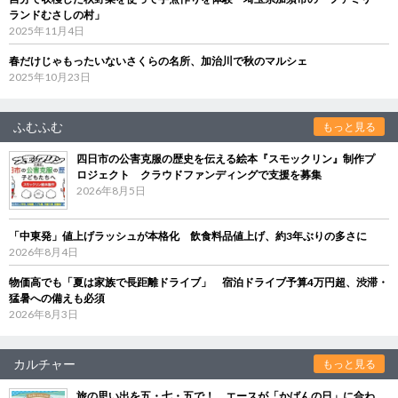
ランドむさしの村」
2025年11月4日
春だけじゃもったいないさくらの名所、加治川で秋のマルシェ
2025年10月23日
ふむふむ
もっと見る
四日市の公害克服の歴史を伝える絵本『スモックリン』制作プ
ロジェクト クラウドファンディングで支援を募集
2026年8月5日
「中東発」値上げラッシュが本格化 飲食料品値上げ、約3年ぶりの多さに
2026年8月4日
物価高でも「夏は家族で長距離ドライブ」 宿泊ドライブ予算4万円超、渋滞・
猛暑への備えも必須
2026年8月3日
カルチャー
もっと見る
旅の思い出を五・七・五で！ エースが「かばんの日」に合わ