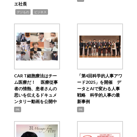
エ社長
,
,
デジもの
ビジネス
CAR T細胞療法はチー
「第4回科学的人事アワ
ム医療だ！ 医療従事
ード2025」を開催 デ
者の情熱、患者さんの
ータとAIで変わる人事
思いを伝えるドキュメ
戦略 科学的人事の最
ンタリー動画を公開中
新事例
PR
PR