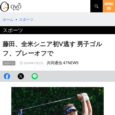
検
索
コ
ン
テ
ホーム
>
スポーツ
ン
スポーツ
ツ
へ
移
藤田、全米シニア初V逃す 男子ゴル
動
フ、プレーオフで
共同通信 47NEWS
2024年7月2日
スポーツ