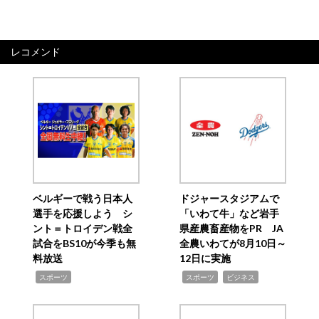
レコメンド
ベルギーで戦う日本人
ドジャースタジアムで
選手を応援しよう シ
「いわて牛」など岩手
ント＝トロイデン戦全
県産農畜産物をPR JA
試合をBS10が今季も無
全農いわてが8月10日～
料放送
12日に実施
,
,
,
スポーツ
スポーツ
ビジネス