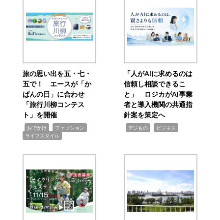
旅の思い出を五・七・
「人がAIに求めるのは
五で！ エースが「か
信頼し相談できるこ
ばんの日」に合わせ
と」 ロジカがAI事業
「旅行川柳コンテス
者と導入機関の共通指
ト」を開催
針案を策定へ
,
,
,
,
,
おでかけ
ファッション
デジもの
ビジネス
ライフスタイル