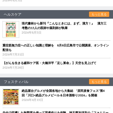
2026年8月5日
ヘルスケア
もっと見る
現代書林から新刊『こんなときには、まず、漢方！』 漢方三
考塾の15人の医師や薬剤師が執筆
2026年8月5日
重症筋無力症への正しい知識と理解を 8月8日広島市で公開講座、オンライン
配信も
2026年7月31日
【がんを生きる緩和ケア医・大橋洋平「足し算命」】天空を見上げて
2026年7月28日
フェスティバル
もっと見る
絶品屋台グルメが全国各地から大集結 “庶民派食フェス”第4
回「川口×絶品グルメビール＆日本酒祭り2026」を開催
2026年4月15日
自分で収穫した秋野菜を使って芋煮作りを体験 埼玉県加須市の「ファミリー