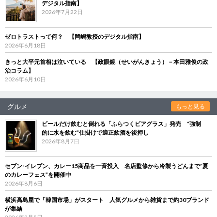
デジタル指南】
2026年7月22日
ゼロトラストって何？ 【岡嶋教授のデジタル指南】
2026年6月18日
きっと大平元首相は泣いている 【政眼鏡（せいがんきょう）－本田雅俊の政
治コラム】
2026年6月10日
グルメ
もっと見る
ビールだけ飲むと倒れる「ふらつくビアグラス」発売 “強制
的に水を飲む”仕掛けで適正飲酒を後押し
2026年8月7日
セブン‐イレブン、カレー15商品を一斉投入 名店監修から冷製うどんまで“夏
のカレーフェス”を開催中
2026年8月6日
横浜高島屋で「韓国市場」がスタート 人気グルメから雑貨まで約30ブランド
が集結