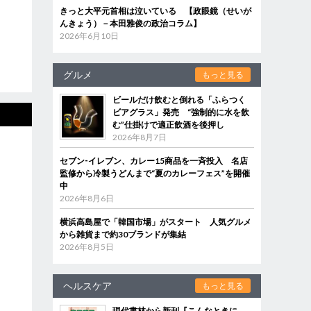
きっと大平元首相は泣いている 【政眼鏡（せいが
んきょう）－本田雅俊の政治コラム】
2026年6月10日
グルメ
もっと見る
ビールだけ飲むと倒れる「ふらつく
ビアグラス」発売 “強制的に水を飲
む”仕掛けで適正飲酒を後押し
2026年8月7日
セブン‐イレブン、カレー15商品を一斉投入 名店
監修から冷製うどんまで“夏のカレーフェス”を開催
中
2026年8月6日
横浜高島屋で「韓国市場」がスタート 人気グルメ
から雑貨まで約30ブランドが集結
2026年8月5日
ヘルスケア
もっと見る
現代書林から新刊『こんなときに