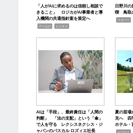
「人がAIに求めるのは信頼し相談で
日野川の
きること」 ロジカがAI事業者と導
喫 鳥取
入機関の共通指針案を策定へ
,
スポーツ
,
,
デジもの
ビジネス
AIは「手段」、最終責任は「人間の
夏の苗場
判断」 「法の支配」という「傘」
充へ 四
で人を守る レクシスネクシス・ジ
ホテル・
ャパンのパスカル ロズィエ社長
,
,
おでかけ