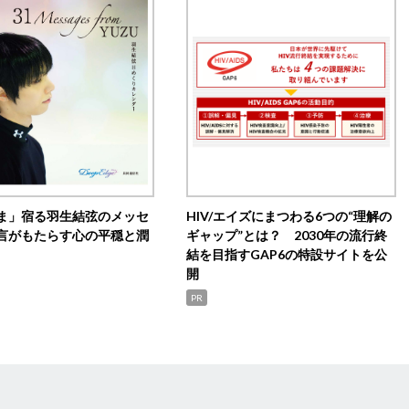
ま」宿る羽生結弦のメッセ
HIV/エイズにまつわる6つの“理解の
言がもたらす心の平穏と潤
ギャップ”とは？ 2030年の流行終
結を目指すGAP6の特設サイトを公
開
PR