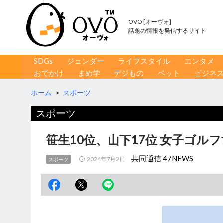
OVO [オーヴォ]
話題の情報を発信するサイト
コンテンツへ移動
検
SDGs
ジェンダー
ライフスタイル
エンタメ
索
おでかけ
まめ学
デジもの
ペット
ビジネ
ホーム
>
スポーツ
スポーツ
笹生10位、山下17位 女子ゴル
共同通信 47NEWS
2024年7月2日
スポーツ