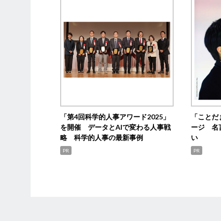
「第4回科学的人事アワード2025」
「ことだ
を開催 データとAIで変わる人事戦
ージ 名
略 科学的人事の最新事例
い
PR
PR