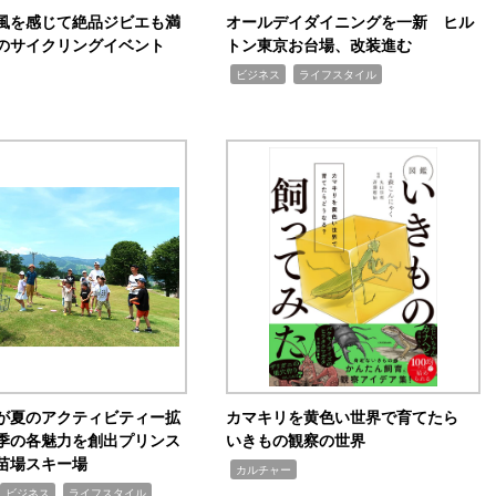
風を感じて絶品ジビエも満
オールデイダイニングを一新 ヒル
のサイクリングイベント
トン東京お台場、改装進む
,
,
ビジネス
ライフスタイル
が夏のアクティビティー拡
カマキリを黄色い世界で育てたら
季の各魅力を創出プリンス
いきもの観察の世界
苗場スキー場
,
カルチャー
,
ビジネス
ライフスタイル