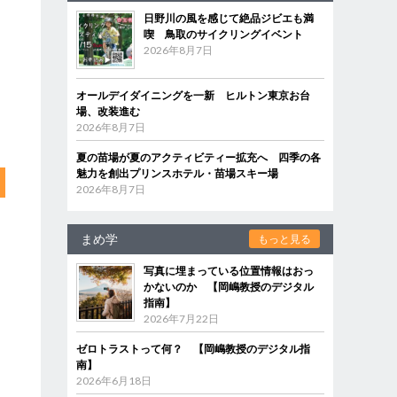
日野川の風を感じて絶品ジビエも満
喫 鳥取のサイクリングイベント
2026年8月7日
オールデイダイニングを一新 ヒルトン東京お台
場、改装進む
2026年8月7日
夏の苗場が夏のアクティビティー拡充へ 四季の各
魅力を創出プリンスホテル・苗場スキー場
2026年8月7日
まめ学
もっと見る
写真に埋まっている位置情報はおっ
かないのか 【岡嶋教授のデジタル
指南】
2026年7月22日
ゼロトラストって何？ 【岡嶋教授のデジタル指
南】
2026年6月18日