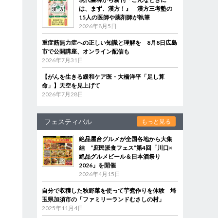
は、まず、漢方！』 漢方三考塾の
15人の医師や薬剤師が執筆
2026年8月5日
重症筋無力症への正しい知識と理解を 8月8日広島
市で公開講座、オンライン配信も
2026年7月31日
【がんを生きる緩和ケア医・大橋洋平「足し算
命」】天空を見上げて
2026年7月28日
フェスティバル
もっと見る
絶品屋台グルメが全国各地から大集
結 “庶民派食フェス”第4回「川口×
絶品グルメビール＆日本酒祭り
2026」を開催
2026年4月15日
自分で収穫した秋野菜を使って芋煮作りを体験 埼
玉県加須市の「ファミリーランドむさしの村」
2025年11月4日