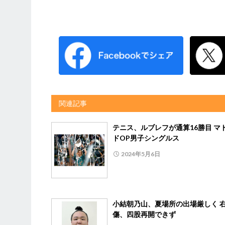
関連記事
テニス、ルブレフが通算16勝目 マ
ドOP男子シングルス
2024年5月6日
小結朝乃山、夏場所の出場厳しく 
傷、四股再開できず