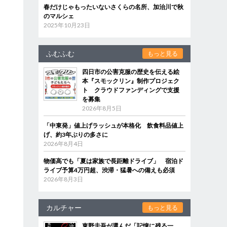
春だけじゃもったいないさくらの名所、加治川で秋
のマルシェ
2025年10月23日
ふむふむ
もっと見る
四日市の公害克服の歴史を伝える絵
本『スモックリン』制作プロジェク
ト クラウドファンディングで支援
を募集
2026年8月5日
「中東発」値上げラッシュが本格化 飲食料品値上
げ、約3年ぶりの多さに
2026年8月4日
物価高でも「夏は家族で長距離ドライブ」 宿泊ド
ライブ予算4万円超、渋滞・猛暑への備えも必須
2026年8月3日
カルチャー
もっと見る
東野圭吾が選んだ「記憶に残る一