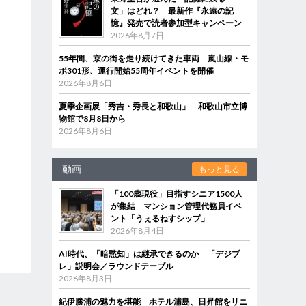
文」はどれ？ 最新作『永遠の記
憶』発売で読者参加型キャンペーン
2026年8月7日
55年間、京の街を走り続けてきた車両 嵐山線・モ
ボ301形、運行開始55周年イベントを開催
2026年8月6日
夏季企画展「秀吉・秀長と和歌山」 和歌山市立博
物館で8月8日から
2026年8月6日
動画
もっと見る
「100歳現役」目指すシニア1500人
が集結 マンション管理代務員イベ
ント「うぇるねすシップ」
2026年8月4日
AI時代、「暗黙知」は継承できるのか 「デジブ
レ」説明会／ラウンドテーブル
2026年8月3日
紀伊勝浦の魅力を堪能 ホテル浦島、日昇館をリニ