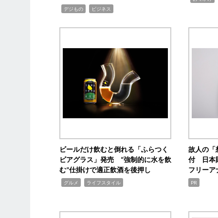
,
,
デジもの
ビジネス
ビールだけ飲むと倒れる「ふらつく
故人の「
ビアグラス」発売 “強制的に水を飲
付 日本
む”仕掛けで適正飲酒を後押し
フリーア
,
,
グルメ
ライフスタイル
PR