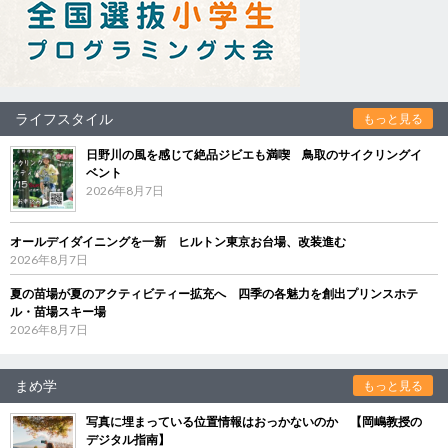
ライフスタイル
もっと見る
日野川の風を感じて絶品ジビエも満喫 鳥取のサイクリングイ
ベント
2026年8月7日
オールデイダイニングを一新 ヒルトン東京お台場、改装進む
2026年8月7日
夏の苗場が夏のアクティビティー拡充へ 四季の各魅力を創出プリンスホテ
ル・苗場スキー場
2026年8月7日
まめ学
もっと見る
写真に埋まっている位置情報はおっかないのか 【岡嶋教授の
デジタル指南】