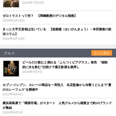
2026年7月22日
ゼロトラストって何？ 【岡嶋教授のデジタル指南】
2026年6月18日
きっと大平元首相は泣いている 【政眼鏡（せいがんきょう）－本田雅俊の政
治コラム】
2026年6月10日
グルメ
もっと見る
ビールだけ飲むと倒れる「ふらつくビアグラス」発売 “強制
的に水を飲む”仕掛けで適正飲酒を後押し
2026年8月7日
セブン‐イレブン、カレー15商品を一斉投入 名店監修から冷製うどんまで“夏
のカレーフェス”を開催中
2026年8月6日
横浜高島屋で「韓国市場」がスタート 人気グルメから雑貨まで約30ブランド
が集結
2026年8月5日