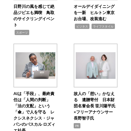
日野川の風を感じて絶
オールデイダイニング
品ジビエも満喫 鳥取
を一新 ヒルトン東京
のサイクリングイベン
お台場、改装進む
ト
,
,
ビジネス
ライフスタイル
,
スポーツ
AIは「手段」、最終責
故人の「想い」かなえ
任は「人間の判断」
る 遺贈寄付 日本財
「法の支配」という
団名誉会長 笹川陽平氏
「傘」で人を守る レ
×フリーアナウンサー
クシスネクシス・ジャ
長野智子氏
パンのパスカル ロズィ
PR
エ社長