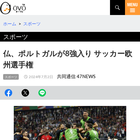
検
索
コ
ン
テ
ホーム
>
スポーツ
ン
スポーツ
ツ
へ
移
仏、ポルトガルが8強入り サッカー欧
動
州選手権
共同通信 47NEWS
2024年7月2日
スポーツ