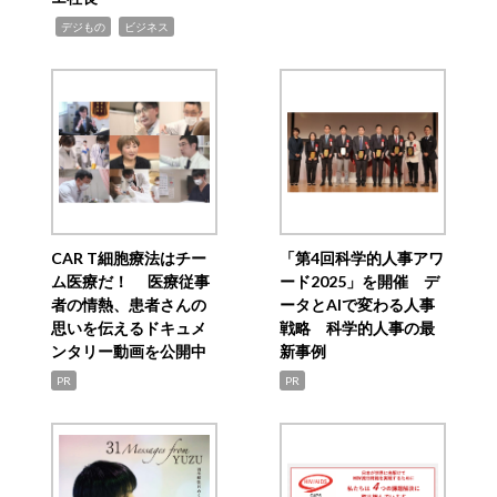
,
,
デジもの
ビジネス
CAR T細胞療法はチー
「第4回科学的人事アワ
ム医療だ！ 医療従事
ード2025」を開催 デ
者の情熱、患者さんの
ータとAIで変わる人事
思いを伝えるドキュメ
戦略 科学的人事の最
ンタリー動画を公開中
新事例
PR
PR