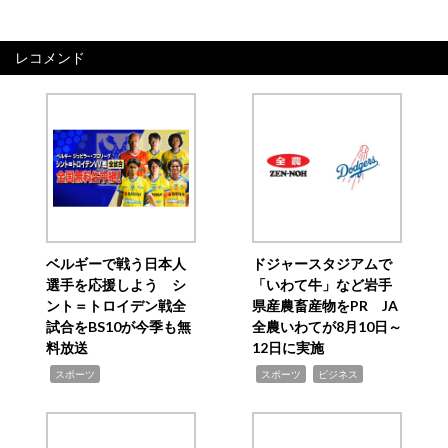
レコメンド
ベルギーで戦う日本人
ドジャースタジアムで
選手を応援しよう シ
「いわて牛」など岩手
ント＝トロイデン戦全
県産農畜産物をPR JA
試合をBS10が今季も無
全農いわてが8月10日～
料放送
12日に実施
,
,
,
スポーツ
スポーツ
ビジネス