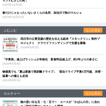
ランドむさしの村」
2025年11月4日
春だけじゃもったいないさくらの名所、加治川で秋のマルシェ
2025年10月23日
ふむふむ
もっと見る
四日市の公害克服の歴史を伝える絵本『スモックリン』制作プ
ロジェクト クラウドファンディングで支援を募集
2026年8月5日
「中東発」値上げラッシュが本格化 飲食料品値上げ、約3年ぶりの多さに
2026年8月4日
物価高でも「夏は家族で長距離ドライブ」 宿泊ドライブ予算4万円超、渋滞・
猛暑への備えも必須
2026年8月3日
カルチャー
もっと見る
旅の思い出を五・七・五で！ エースが「かばんの日」に合わ