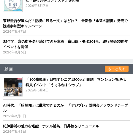
せ「旅行川柳コンテスト」を開催
2026年8月7日
東野圭吾が選んだ「記憶に残る一文」はどれ？ 最新作『永遠の記憶』発売で
読者参加型キャンペーン
2026年8月7日
55年間、京の街を走り続けてきた車両 嵐山線・モボ301形、運行開始55周年
イベントを開催
2026年8月6日
動画
もっと見る
「100歳現役」目指すシニア1500人が集結 マンション管理代
務員イベント「うぇるねすシップ」
2026年8月4日
AI時代、「暗黙知」は継承できるのか 「デジブレ」説明会／ラウンドテーブ
ル
2026年8月3日
紀伊勝浦の魅力を堪能 ホテル浦島、日昇館をリニューアル
2026年8月3日