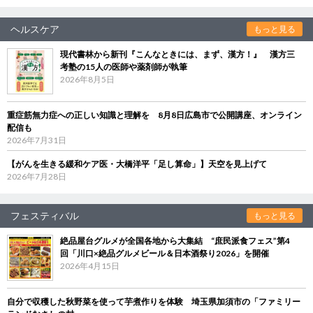
ヘルスケア
もっと見る
現代書林から新刊『こんなときには、まず、漢方！』 漢方三
考塾の15人の医師や薬剤師が執筆
2026年8月5日
重症筋無力症への正しい知識と理解を 8月8日広島市で公開講座、オンライン
配信も
2026年7月31日
【がんを生きる緩和ケア医・大橋洋平「足し算命」】天空を見上げて
2026年7月28日
フェスティバル
もっと見る
絶品屋台グルメが全国各地から大集結 “庶民派食フェス”第4
回「川口×絶品グルメビール＆日本酒祭り2026」を開催
2026年4月15日
自分で収穫した秋野菜を使って芋煮作りを体験 埼玉県加須市の「ファミリー