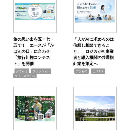
旅の思い出を五・七・
「人がAIに求めるのは
五で！ エースが「か
信頼し相談できるこ
ばんの日」に合わせ
と」 ロジカがAI事業
「旅行川柳コンテス
者と導入機関の共通指
ト」を開催
針案を策定へ
,
,
,
,
,
おでかけ
ファッション
デジもの
ビジネス
ライフスタイル