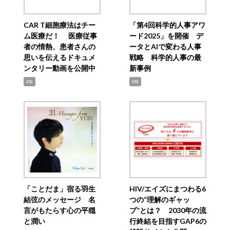
CAR T細胞療法はチー
「第4回科学的人事アワ
ム医療だ！ 医療従事
ード2025」を開催 デ
者の情熱、患者さんの
ータとAIで変わる人事
思いを伝えるドキュメ
戦略 科学的人事の最
ンタリー動画を公開中
新事例
PR
PR
「ことだま」宿る羽生
HIV/エイズにまつわる6
結弦のメッセージ 名
つの“理解のギャッ
言がもたらす心の平穏
プ”とは？ 2030年の流
と潤い
行終結を目指すGAP6の