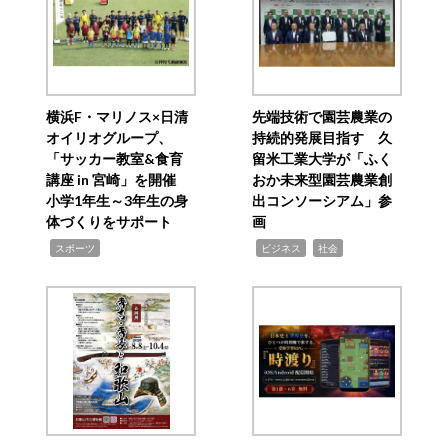
横浜F・マリノス×日清
先端技術で園芸農業の
オイリオグループ、
持続的発展目指す 久
「サッカー教室&食育
留米工業大学が「ふく
講座 in 宮崎」を開催
おか未来型園芸農業創
小学1年生～3年生の身
出コンソーシアム」参
体づくりをサポート
画
,
,
,
スポーツ
ビジネス
社会