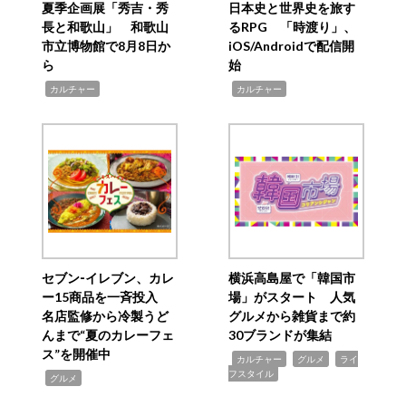
夏季企画展「秀吉・秀
日本史と世界史を旅す
長と和歌山」 和歌山
るRPG 「時渡り」、
市立博物館で8月8日か
iOS/Androidで配信開
ら
始
,
,
カルチャー
カルチャー
セブン‐イレブン、カレ
横浜高島屋で「韓国市
ー15商品を一斉投入
場」がスタート 人気
名店監修から冷製うど
グルメから雑貨まで約
んまで“夏のカレーフェ
30ブランドが集結
ス”を開催中
,
,
,
カルチャー
グルメ
ライ
フスタイル
,
グルメ