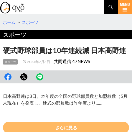
検
索
コ
ン
テ
ホーム
>
スポーツ
ン
スポーツ
ツ
へ
移
硬式野球部員は10年連続減 日本高野連
動
共同通信 47NEWS
2024年7月3日
スポーツ
日本高野連は3日、本年度の全国の野球部員数と加盟校数（5月
末現在）を発表し、硬式の部員数は昨年度より……
さらに見る