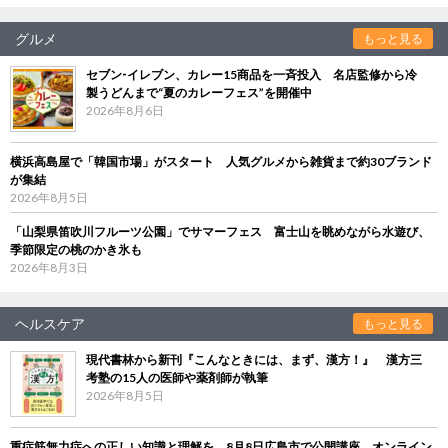
グルメ
もっと見る
セブン‐イレブン、カレー15商品を一斉投入 名店監修から冷
製うどんまで“夏のカレーフェス”を開催中
2026年8月6日
横浜高島屋で「韓国市場」がスタート 人気グルメから雑貨まで約30ブランド
が集結
2026年8月5日
「山梨県笛吹川フルーツ公園」でサマーフェス 富士山を眺めながら水遊び、
季節限定の桃のかき氷も
2026年8月3日
ヘルスケア
もっと見る
現代書林から新刊『こんなときには、まず、漢方！』 漢方三
考塾の15人の医師や薬剤師が執筆
2026年8月5日
重症筋無力症への正しい知識と理解を 8月8日広島市で公開講座、オンライン