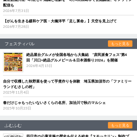
配信も
2026年7月31日
【がんを生きる緩和ケア医・大橋洋平「足し算命」】天空を見上げて
2026年7月28日
フェスティバル
もっと見る
絶品屋台グルメが全国各地から大集結 “庶民派食フェス”第4
回「川口×絶品グルメビール＆日本酒祭り2026」を開催
2026年4月15日
自分で収穫した秋野菜を使って芋煮作りを体験 埼玉県加須市の「ファミリー
ランドむさしの村」
2025年11月4日
春だけじゃもったいないさくらの名所、加治川で秋のマルシェ
2025年10月23日
ふむふむ
もっと見る
四日市の公害克服の歴史を伝える絵本『スモックリン』制作プ