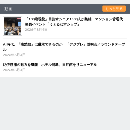
動画
もっと見る
「100歳現役」目指すシニア1500人が集結 マンション管理代
務員イベント「うぇるねすシップ」
2026年8月4日
AI時代、「暗黙知」は継承できるのか 「デジブレ」説明会／ラウンドテーブ
ル
2026年8月3日
紀伊勝浦の魅力を堪能 ホテル浦島、日昇館をリニューアル
2026年8月3日