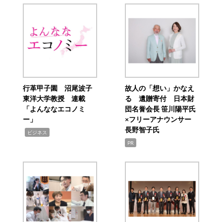
行革甲子園 沼尾波子
故人の「想い」かなえ
東洋大学教授 連載
る 遺贈寄付 日本財
「よんななエコノミ
団名誉会長 笹川陽平氏
ー」
×フリーアナウンサー
長野智子氏
,
ビジネス
PR