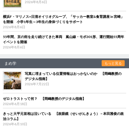
2026年8月6日
横浜F・マリノス×日清オイリオグループ、「サッカー教室&食育講座 in 宮崎」
を開催 小学1年生～3年生の身体づくりをサポート
2026年8月6日
55年間、京の街を走り続けてきた車両 嵐山線・モボ301形、運行開始55周年
イベントを開催
2026年8月6日
まめ学
もっと見る
写真に埋まっている位置情報はおっかないのか 【岡嶋教授の
デジタル指南】
2026年7月22日
ゼロトラストって何？ 【岡嶋教授のデジタル指南】
2026年6月18日
きっと大平元首相は泣いている 【政眼鏡（せいがんきょう）－本田雅俊の政
治コラム】
2026年6月10日