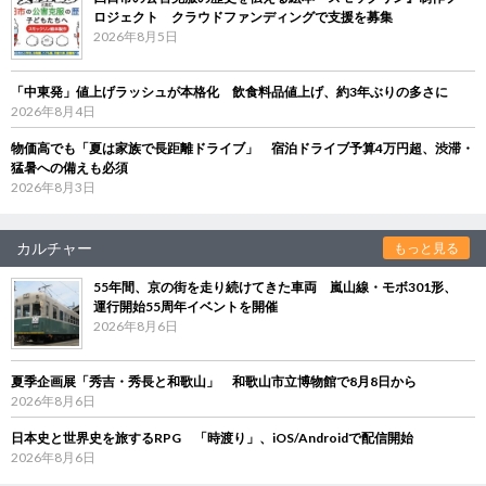
ロジェクト クラウドファンディングで支援を募集
2026年8月5日
「中東発」値上げラッシュが本格化 飲食料品値上げ、約3年ぶりの多さに
2026年8月4日
物価高でも「夏は家族で長距離ドライブ」 宿泊ドライブ予算4万円超、渋滞・
猛暑への備えも必須
2026年8月3日
カルチャー
もっと見る
55年間、京の街を走り続けてきた車両 嵐山線・モボ301形、
運行開始55周年イベントを開催
2026年8月6日
夏季企画展「秀吉・秀長と和歌山」 和歌山市立博物館で8月8日から
2026年8月6日
日本史と世界史を旅するRPG 「時渡り」、iOS/Androidで配信開始
2026年8月6日