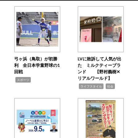
弓ヶ浜（鳥取）が初勝
LVに敗訴して人気が出
利 全日本学童野球の1
た ミルクティーブラ
回戦
ンド 【野村義樹✕
リアルワールド】
,
スポーツ
,
,
ライフスタイル
社会