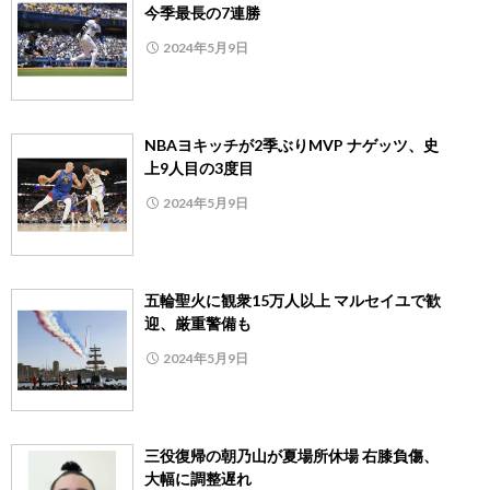
今季最長の7連勝
2024年5月9日
NBAヨキッチが2季ぶりMVP ナゲッツ、史
上9人目の3度目
2024年5月9日
五輪聖火に観衆15万人以上 マルセイユで歓
迎、厳重警備も
2024年5月9日
三役復帰の朝乃山が夏場所休場 右膝負傷、
大幅に調整遅れ