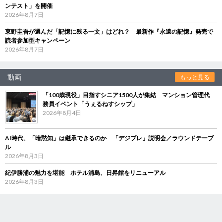
ンテスト」を開催
2026年8月7日
東野圭吾が選んだ「記憶に残る一文」はどれ？ 最新作『永遠の記憶』発売で
読者参加型キャンペーン
2026年8月7日
動画
もっと見る
「100歳現役」目指すシニア1500人が集結 マンション管理代
務員イベント「うぇるねすシップ」
2026年8月4日
AI時代、「暗黙知」は継承できるのか 「デジブレ」説明会／ラウンドテーブ
ル
2026年8月3日
紀伊勝浦の魅力を堪能 ホテル浦島、日昇館をリニューアル
2026年8月3日