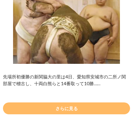
先場所初優勝の新関脇大の里は4日、愛知県安城市の二所ノ関
部屋で稽古し、十両白熊らと14番取って10勝……
さらに見る