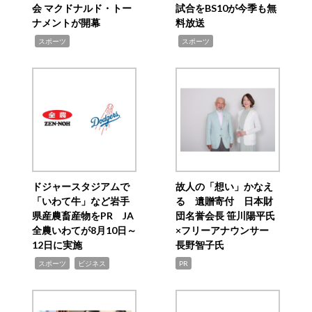
会 マクドナルド・トー
試合をBS10が今季も無
ナメントが開幕
料放送
,
,
スポーツ
スポーツ
ドジャースタジアムで
故人の「想い」かなえ
「いわて牛」など岩手
る 遺贈寄付 日本財
県産農畜産物をPR JA
団名誉会長 笹川陽平氏
全農いわてが8月10日～
×フリーアナウンサー
12日に実施
長野智子氏
,
,
スポーツ
ビジネス
PR