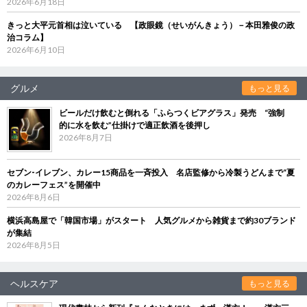
2026年6月18日
きっと大平元首相は泣いている 【政眼鏡（せいがんきょう）－本田雅俊の政
治コラム】
2026年6月10日
グルメ
もっと見る
ビールだけ飲むと倒れる「ふらつくビアグラス」発売 “強制
的に水を飲む”仕掛けで適正飲酒を後押し
2026年8月7日
セブン‐イレブン、カレー15商品を一斉投入 名店監修から冷製うどんまで“夏
のカレーフェス”を開催中
2026年8月6日
横浜高島屋で「韓国市場」がスタート 人気グルメから雑貨まで約30ブランド
が集結
2026年8月5日
ヘルスケア
もっと見る