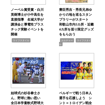
ノーベル賞受賞・白川
豊臣秀吉・秀長兄弟ゆ
英樹博士が小中高生を
かりの地を巡るスタン
直接指導 名城大学が
プラリーがスタート
講演会と導電性プラス
和歌山市内5カ所・近畿
チック実験イベントを
6カ所を巡り限定グッズ
開催
をもらおう
,
,
,
ライフスタイル
カルチャー
ライフスタイ
ル
始球式の杉谷拳士さ
ベルギーで戦う日本人
ん、野球に熱い思い
選手を応援しよう シ
全日本学童軟式野球大
ント＝トロイデン戦全