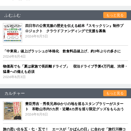
ふむふむ
もっと見る
四日市の公害克服の歴史を伝える絵本『スモックリン』制作プ
ロジェクト クラウドファンディングで支援を募集
2026年8月5日
「中東発」値上げラッシュが本格化 飲食料品値上げ、約3年ぶりの多さに
2026年8月4日
物価高でも「夏は家族で長距離ドライブ」 宿泊ドライブ予算4万円超、渋滞・
猛暑への備えも必須
2026年8月3日
カルチャー
もっと見る
豊臣秀吉・秀長兄弟ゆかりの地を巡るスタンプラリーがスター
ト 和歌山市内5カ所・近畿6カ所を巡り限定グッズをもらおう
2026年8月8日
旅の思い出を五・七・五で！ エースが「かばんの日」に合わせ「旅行川柳コ