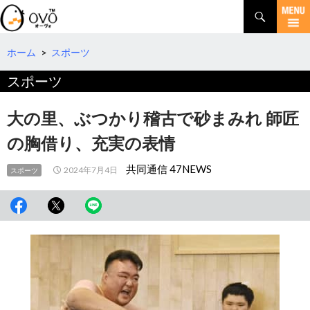
検
索
コ
ン
テ
ホーム
>
スポーツ
ン
スポーツ
ツ
へ
移
大の里、ぶつかり稽古で砂まみれ 師匠
動
の胸借り、充実の表情
共同通信 47NEWS
2024年7月4日
スポーツ