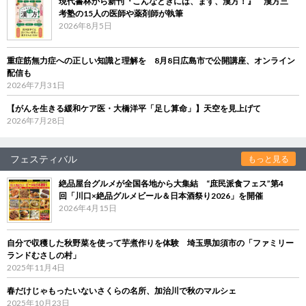
現代書林から新刊『こんなときには、まず、漢方！』 漢方三
考塾の15人の医師や薬剤師が執筆
2026年8月5日
重症筋無力症への正しい知識と理解を 8月8日広島市で公開講座、オンライン
配信も
2026年7月31日
【がんを生きる緩和ケア医・大橋洋平「足し算命」】天空を見上げて
2026年7月28日
フェスティバル
もっと見る
絶品屋台グルメが全国各地から大集結 “庶民派食フェス”第4
回「川口×絶品グルメビール＆日本酒祭り2026」を開催
2026年4月15日
自分で収穫した秋野菜を使って芋煮作りを体験 埼玉県加須市の「ファミリー
ランドむさしの村」
2025年11月4日
春だけじゃもったいないさくらの名所、加治川で秋のマルシェ
2025年10月23日