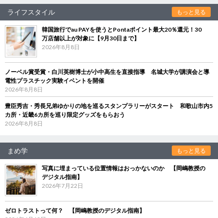
ライフスタイル
もっと見る
韓国旅行でau PAYを使うとPontaポイント最大20％還元！30
万店舗以上が対象に【9月30日まで】
2026年8月8日
ノーベル賞受賞・白川英樹博士が小中高生を直接指導 名城大学が講演会と導
電性プラスチック実験イベントを開催
2026年8月8日
豊臣秀吉・秀長兄弟ゆかりの地を巡るスタンプラリーがスタート 和歌山市内5
カ所・近畿6カ所を巡り限定グッズをもらおう
2026年8月8日
まめ学
もっと見る
写真に埋まっている位置情報はおっかないのか 【岡嶋教授の
デジタル指南】
2026年7月22日
ゼロトラストって何？ 【岡嶋教授のデジタル指南】