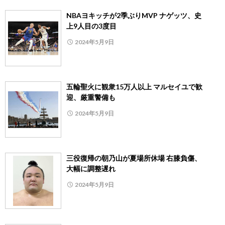
NBAヨキッチが2季ぶりMVP ナゲッツ、史
上9人目の3度目
2024年5月9日
五輪聖火に観衆15万人以上 マルセイユで歓
迎、厳重警備も
2024年5月9日
三役復帰の朝乃山が夏場所休場 右膝負傷、
大幅に調整遅れ
2024年5月9日