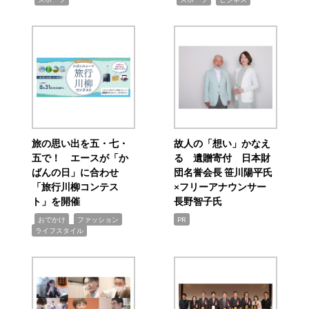
旅の思い出を五・七・
故人の「想い」かなえ
五で！ エースが「か
る 遺贈寄付 日本財
ばんの日」に合わせ
団名誉会長 笹川陽平氏
「旅行川柳コンテス
×フリーアナウンサー
ト」を開催
長野智子氏
,
,
,
おでかけ
ファッション
PR
ライフスタイル