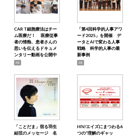
CAR T細胞療法はチー
「第4回科学的人事アワ
ム医療だ！ 医療従事
ード2025」を開催 デ
者の情熱、患者さんの
ータとAIで変わる人事
思いを伝えるドキュメ
戦略 科学的人事の最
ンタリー動画を公開中
新事例
PR
PR
「ことだま」宿る羽生
HIV/エイズにまつわる6
結弦のメッセージ 名
つの“理解のギャッ