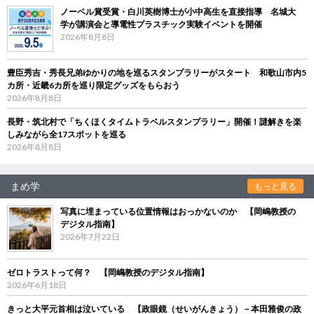
ノーベル賞受賞・白川英樹博士が小中高生を直接指導 名城大
学が講演会と導電性プラスチック実験イベントを開催
2026年8月8日
豊臣秀吉・秀長兄弟ゆかりの地を巡るスタンプラリーがスタート 和歌山市内5
カ所・近畿6カ所を巡り限定グッズをもらおう
2026年8月8日
長野・筑北村で「ちくほくタイムトラベルスタンプラリー」開催！謎解きを楽
しみながら全17スポットを巡る
2026年8月8日
まめ学
もっと見る
写真に埋まっている位置情報はおっかないのか 【岡嶋教授の
デジタル指南】
2026年7月22日
ゼロトラストって何？ 【岡嶋教授のデジタル指南】
2026年6月18日
きっと大平元首相は泣いている 【政眼鏡（せいがんきょう）－本田雅俊の政