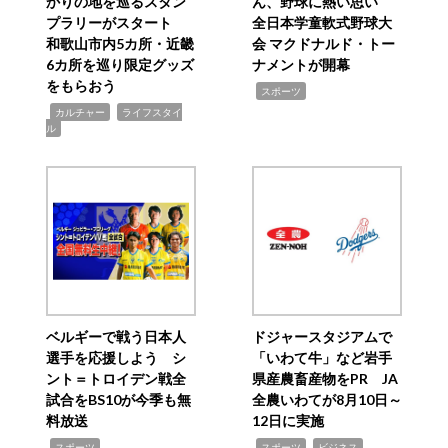
かりの地を巡るスタン
ん、野球に熱い思い
プラリーがスタート
全日本学童軟式野球大
和歌山市内5カ所・近畿
会 マクドナルド・トー
6カ所を巡り限定グッズ
ナメントが開幕
をもらおう
,
スポーツ
,
,
カルチャー
ライフスタイ
ル
ベルギーで戦う日本人
ドジャースタジアムで
選手を応援しよう シ
「いわて牛」など岩手
ント＝トロイデン戦全
県産農畜産物をPR JA
試合をBS10が今季も無
全農いわてが8月10日～
料放送
12日に実施
,
,
,
スポーツ
スポーツ
ビジネス