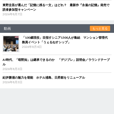
東野圭吾が選んだ「記憶に残る一文」はどれ？ 最新作『永遠の記憶』発売で
読者参加型キャンペーン
2026年8月7日
動画
もっと見る
「100歳現役」目指すシニア1500人が集結 マンション管理代
務員イベント「うぇるねすシップ」
2026年8月4日
AI時代、「暗黙知」は継承できるのか 「デジブレ」説明会／ラウンドテーブ
ル
2026年8月3日
紀伊勝浦の魅力を堪能 ホテル浦島、日昇館をリニューアル
2026年8月3日