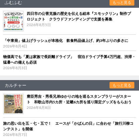
ふむふむ
もっと見る
四日市の公害克服の歴史を伝える絵本『スモックリン』制作プ
ロジェクト クラウドファンディングで支援を募集
2026年8月5日
「中東発」値上げラッシュが本格化 飲食料品値上げ、約3年ぶりの多さに
2026年8月4日
物価高でも「夏は家族で長距離ドライブ」 宿泊ドライブ予算4万円超、渋滞・
猛暑への備えも必須
2026年8月3日
カルチャー
もっと見る
豊臣秀吉・秀長兄弟ゆかりの地を巡るスタンプラリーがスター
ト 和歌山市内5カ所・近畿6カ所を巡り限定グッズをもらおう
2026年8月8日
旅の思い出を五・七・五で！ エースが「かばんの日」に合わせ「旅行川柳コ
ンテスト」を開催
2026年8月7日