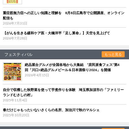
重症筋無力症への正しい知識と理解を 8月8日広島市で公開講座、オンライン
配信も
2026年7月31日
【がんを生きる緩和ケア医・大橋洋平「足し算命」】天空を見上げて
2026年7月28日
フェスティバル
もっと見る
絶品屋台グルメが全国各地から大集結 “庶民派食フェス”第4
回「川口×絶品グルメビール＆日本酒祭り2026」を開催
2026年4月15日
自分で収穫した秋野菜を使って芋煮作りを体験 埼玉県加須市の「ファミリー
ランドむさしの村」
2025年11月4日
春だけじゃもったいないさくらの名所、加治川で秋のマルシェ
2025年10月23日