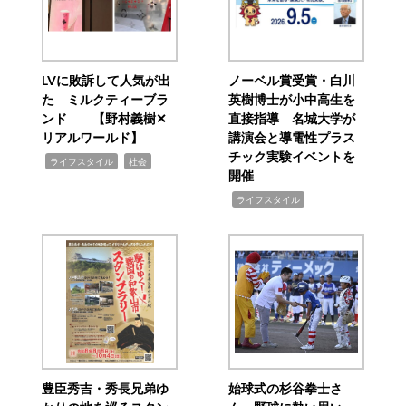
LVに敗訴して人気が出
ノーベル賞受賞・白川
た ミルクティーブラ
英樹博士が小中高生を
ンド 【野村義樹✕
直接指導 名城大学が
リアルワールド】
講演会と導電性プラス
チック実験イベントを
,
,
ライフスタイル
社会
開催
,
ライフスタイル
豊臣秀吉・秀長兄弟ゆ
始球式の杉谷拳士さ