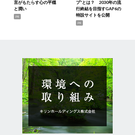
言がもたらす心の平穏
プ”とは？ 2030年の流
と潤い
行終結を目指すGAP6の
特設サイトを公開
PR
PR