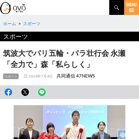
検
索
コ
ン
テ
ホーム
>
スポーツ
ン
スポーツ
ツ
へ
移
筑波大でパリ五輪・パラ壮行会 永瀬
動
「全力で」森「私らしく」
共同通信 47NEWS
2024年7月4日
スポーツ