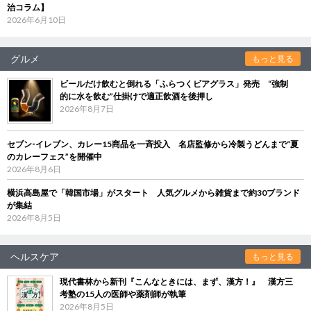
治コラム】
2026年6月10日
グルメ
もっと見る
ビールだけ飲むと倒れる「ふらつくビアグラス」発売 “強制
的に水を飲む”仕掛けで適正飲酒を後押し
2026年8月7日
セブン‐イレブン、カレー15商品を一斉投入 名店監修から冷製うどんまで“夏
のカレーフェス”を開催中
2026年8月6日
横浜高島屋で「韓国市場」がスタート 人気グルメから雑貨まで約30ブランド
が集結
2026年8月5日
ヘルスケア
もっと見る
現代書林から新刊『こんなときには、まず、漢方！』 漢方三
考塾の15人の医師や薬剤師が執筆
2026年8月5日