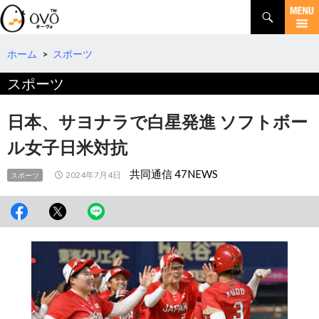
検
索
コ
ン
テ
ホーム
>
スポーツ
ン
スポーツ
ツ
へ
移
日本、サヨナラで白星発進 ソフトボー
動
ル女子日米対抗
共同通信 47NEWS
2024年7月4日
スポーツ