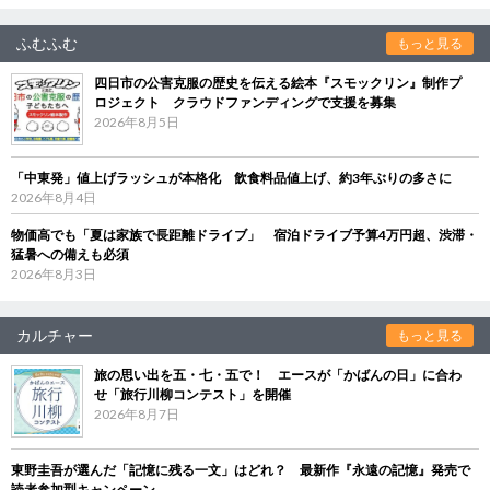
ふむふむ
もっと見る
四日市の公害克服の歴史を伝える絵本『スモックリン』制作プ
ロジェクト クラウドファンディングで支援を募集
2026年8月5日
「中東発」値上げラッシュが本格化 飲食料品値上げ、約3年ぶりの多さに
2026年8月4日
物価高でも「夏は家族で長距離ドライブ」 宿泊ドライブ予算4万円超、渋滞・
猛暑への備えも必須
2026年8月3日
カルチャー
もっと見る
旅の思い出を五・七・五で！ エースが「かばんの日」に合わ
せ「旅行川柳コンテスト」を開催
2026年8月7日
東野圭吾が選んだ「記憶に残る一文」はどれ？ 最新作『永遠の記憶』発売で
読者参加型キャンペーン