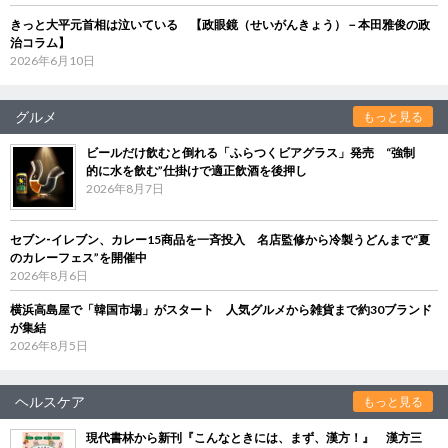
きっと大平元首相は泣いている 【政眼鏡（せいがんきょう）－本田雅俊の政
治コラム】
2026年6月10日
グルメ
もっと見る
ビールだけ飲むと倒れる「ふらつくビアグラス」発売 “強制
的に水を飲む”仕掛けで適正飲酒を後押し
2026年8月7日
セブン‐イレブン、カレー15商品を一斉投入 名店監修から冷製うどんまで“夏
のカレーフェス”を開催中
2026年8月6日
横浜高島屋で「韓国市場」がスタート 人気グルメから雑貨まで約30ブランド
が集結
2026年8月5日
ヘルスケア
もっと見る
現代書林から新刊『こんなときには、まず、漢方！』 漢方三