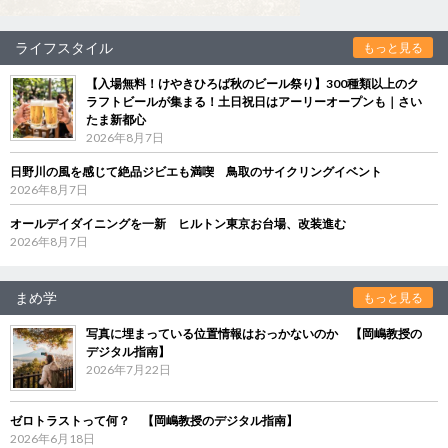
ライフスタイル
もっと見る
【入場無料！けやきひろば秋のビール祭り】300種類以上のク
ラフトビールが集まる！土日祝日はアーリーオープンも｜さい
たま新都心
2026年8月7日
日野川の風を感じて絶品ジビエも満喫 鳥取のサイクリングイベント
2026年8月7日
オールデイダイニングを一新 ヒルトン東京お台場、改装進む
2026年8月7日
まめ学
もっと見る
写真に埋まっている位置情報はおっかないのか 【岡嶋教授の
デジタル指南】
2026年7月22日
ゼロトラストって何？ 【岡嶋教授のデジタル指南】
2026年6月18日