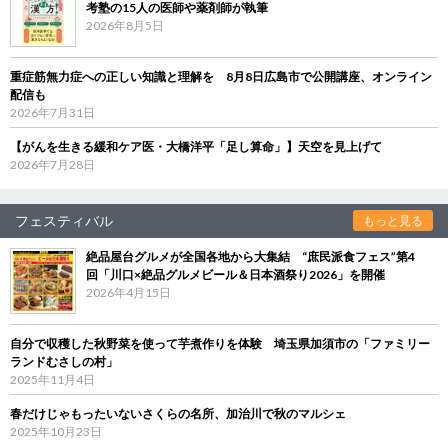
考塾の15人の医師や薬剤師が執筆
2026年8月5日
重症筋無力症への正しい知識と理解を 8月8日広島市で公開講座、オンライン
配信も
2026年7月31日
【がんを生きる緩和ケア医・大橋洋平「足し算命」】天空を見上げて
2026年7月28日
フェスティバル
もっと見る
絶品屋台グルメが全国各地から大集結 “庶民派食フェス”第4
回「川口×絶品グルメビール＆日本酒祭り2026」を開催
2026年4月15日
自分で収穫した秋野菜を使って芋煮作りを体験 埼玉県加須市の「ファミリー
ランドむさしの村」
2025年11月4日
春だけじゃもったいないさくらの名所、加治川で秋のマルシェ
2025年10月23日