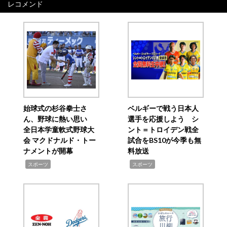
レコメンド
始球式の杉谷拳士さ
ベルギーで戦う日本人
ん、野球に熱い思い
選手を応援しよう シ
全日本学童軟式野球大
ント＝トロイデン戦全
会 マクドナルド・トー
試合をBS10が今季も無
ナメントが開幕
料放送
,
,
スポーツ
スポーツ