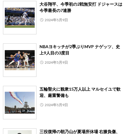
大谷翔平、今季初の2戦無安打 ドジャースは
今季最長の7連勝
2024年5月9日
NBAヨキッチが2季ぶりMVP ナゲッツ、史
上9人目の3度目
2024年5月9日
五輪聖火に観衆15万人以上 マルセイユで歓
迎、厳重警備も
2024年5月9日
三役復帰の朝乃山が夏場所休場 右膝負傷、