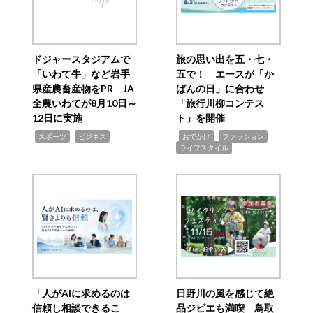
ドジャースタジアムで
旅の思い出を五・七・
「いわて牛」など岩手
五で！ エースが「か
県産農畜産物をPR JA
ばんの日」に合わせ
全農いわてが8月10日～
「旅行川柳コンテス
12日に実施
ト」を開催
,
,
,
,
,
スポーツ
ビジネス
おでかけ
ファッション
ライフスタイル
「人がAIに求めるのは
日野川の風を感じて絶
信頼し相談できるこ
品ジビエも満喫 鳥取