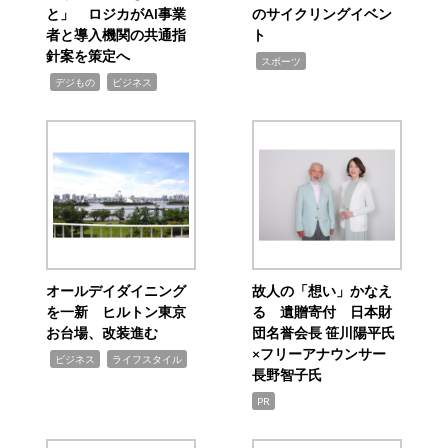
と」 ロジカがAI事業
のサイクリングイベン
者と導入機関の共通指
ト
針案を策定へ
,
スポーツ
,
,
デジもの
ビジネス
オールデイダイニング
故人の「想い」かなえ
を一新 ヒルトン東京
る 遺贈寄付 日本財
お台場、改装進む
団名誉会長 笹川陽平氏
×フリーアナウンサー
,
,
ビジネス
ライフスタイル
長野智子氏
PR