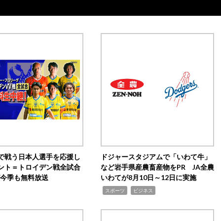
で戦う日本人選手を応援し
ドジャースタジアムで「いわて牛」
ント＝トロイデン戦全試合
など岩手県産農畜産物をPR JA全農
0が今季も無料放送
いわてが8月10日～12日に実施
,
,
スポーツ
ビジネス