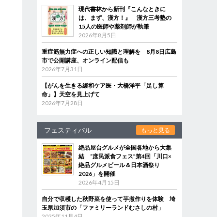
現代書林から新刊『こんなときに
は、まず、漢方！』 漢方三考塾の
15人の医師や薬剤師が執筆
2026年8月5日
重症筋無力症への正しい知識と理解を 8月8日広島
市で公開講座、オンライン配信も
2026年7月31日
【がんを生きる緩和ケア医・大橋洋平「足し算
命」】天空を見上げて
2026年7月28日
フェスティバル
もっと見る
絶品屋台グルメが全国各地から大集
結 “庶民派食フェス”第4回「川口×
絶品グルメビール＆日本酒祭り
2026」を開催
2026年4月15日
自分で収穫した秋野菜を使って芋煮作りを体験 埼
玉県加須市の「ファミリーランドむさしの村」
2025年11月4日