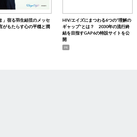
ま」宿る羽生結弦のメッセ
HIV/エイズにまつわる6つの“理解の
言がもたらす心の平穏と潤
ギャップ”とは？ 2030年の流行終
結を目指すGAP6の特設サイトを公
開
PR