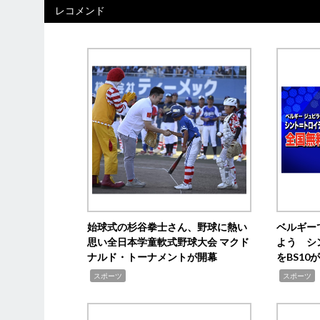
レコメンド
始球式の杉谷拳士さん、野球に熱い
ベルギー
思い全日本学童軟式野球大会 マクド
よう シ
ナルド・トーナメントが開幕
をBS1
,
,
スポーツ
スポーツ