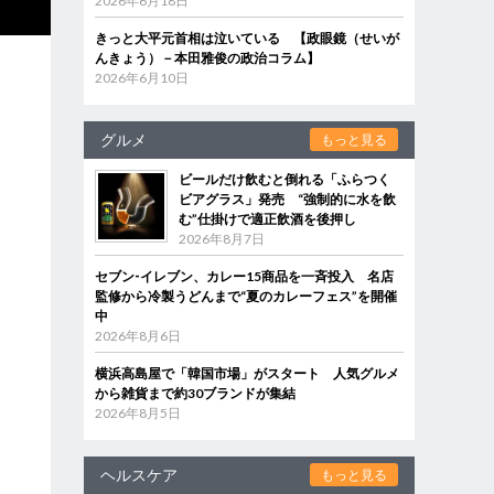
2026年6月18日
きっと大平元首相は泣いている 【政眼鏡（せいが
んきょう）－本田雅俊の政治コラム】
2026年6月10日
グルメ
もっと見る
ビールだけ飲むと倒れる「ふらつく
ビアグラス」発売 “強制的に水を飲
む”仕掛けで適正飲酒を後押し
2026年8月7日
セブン‐イレブン、カレー15商品を一斉投入 名店
監修から冷製うどんまで“夏のカレーフェス”を開催
中
2026年8月6日
横浜高島屋で「韓国市場」がスタート 人気グルメ
から雑貨まで約30ブランドが集結
2026年8月5日
ヘルスケア
もっと見る