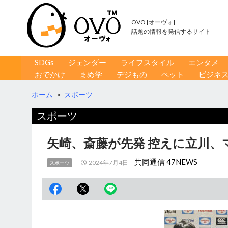
OVO [オーヴォ]
話題の情報を発信するサイト
コンテンツへ移動
検
SDGs
ジェンダー
ライフスタイル
エンタメ
索
おでかけ
まめ学
デジもの
ペット
ビジネ
ホーム
>
スポーツ
スポーツ
矢崎、斎藤が先発 控えに立川、
共同通信 47NEWS
2024年7月4日
スポーツ