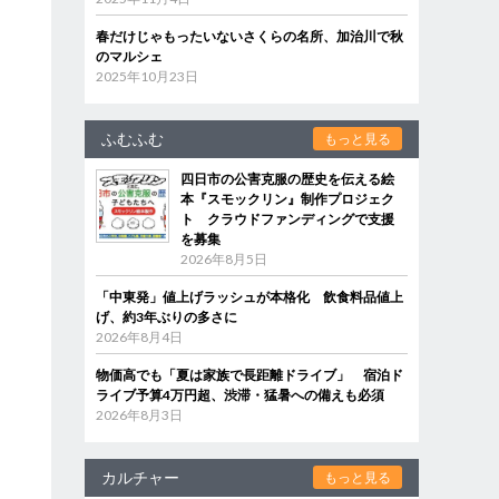
春だけじゃもったいないさくらの名所、加治川で秋
のマルシェ
2025年10月23日
ふむふむ
もっと見る
四日市の公害克服の歴史を伝える絵
本『スモックリン』制作プロジェク
ト クラウドファンディングで支援
を募集
2026年8月5日
「中東発」値上げラッシュが本格化 飲食料品値上
げ、約3年ぶりの多さに
2026年8月4日
物価高でも「夏は家族で長距離ドライブ」 宿泊ド
ライブ予算4万円超、渋滞・猛暑への備えも必須
2026年8月3日
カルチャー
もっと見る