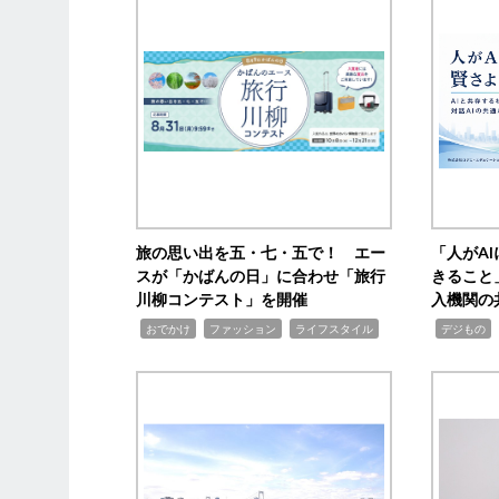
旅の思い出を五・七・五で！ エー
「人がA
スが「かばんの日」に合わせ「旅行
きること
川柳コンテスト」を開催
入機関の
,
,
,
,
,
おでかけ
ファッション
ライフスタイル
デジもの