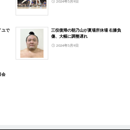
2024年5月9日
イユで
三役復帰の朝乃山が夏場所休場 右膝負
傷、大幅に調整遅れ
2024年5月9日
日会