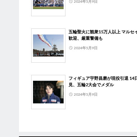
2024年5月9日
五輪聖火に観衆15万人以上 マルセ
歓迎、厳重警備も
2024年5月9日
フィギュア宇野昌磨が現役引退 14
見、五輪2大会でメダル
2024年5月9日