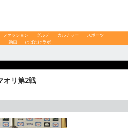
ファッション
グルメ
カルチャー
スポーツ
ス
動画
はばたけラボ
マオリ第2戦