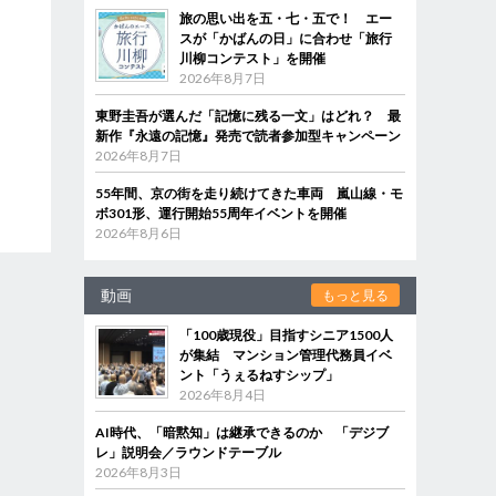
旅の思い出を五・七・五で！ エー
スが「かばんの日」に合わせ「旅行
川柳コンテスト」を開催
2026年8月7日
東野圭吾が選んだ「記憶に残る一文」はどれ？ 最
新作『永遠の記憶』発売で読者参加型キャンペーン
2026年8月7日
55年間、京の街を走り続けてきた車両 嵐山線・モ
ボ301形、運行開始55周年イベントを開催
2026年8月6日
動画
もっと見る
「100歳現役」目指すシニア1500人
が集結 マンション管理代務員イベ
ント「うぇるねすシップ」
2026年8月4日
AI時代、「暗黙知」は継承できるのか 「デジブ
レ」説明会／ラウンドテーブル
2026年8月3日