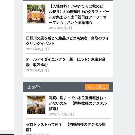
【入場無料！けやきひろば秋のビー
ル祭り】300種類以上のクラフトビー
ルが集まる！土日祝日はアーリーオ
ープンも｜さいたま新都心
2026年8月7日
日野川の風を感じて絶品ジビエも満喫 鳥取のサイ
クリングイベント
2026年8月7日
オールデイダイニングを一新 ヒルトン東京お台
場、改装進む
2026年8月7日
まめ学
もっと見る
写真に埋まっている位置情報はおっ
かないのか 【岡嶋教授のデジタル
指南】
2026年7月22日
ゼロトラストって何？ 【岡嶋教授のデジタル指
南】