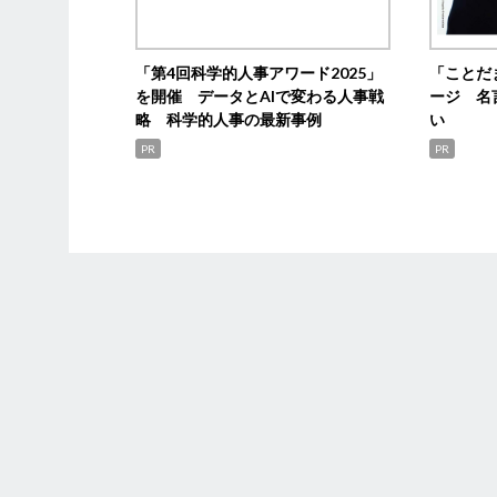
「第4回科学的人事アワード2025」
「ことだ
を開催 データとAIで変わる人事戦
ージ 名
略 科学的人事の最新事例
い
PR
PR