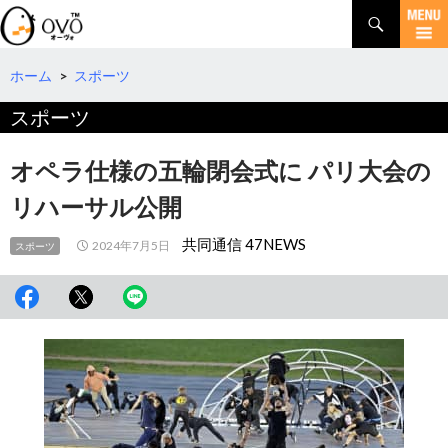
検
索
コ
ン
テ
ホーム
>
スポーツ
ン
スポーツ
ツ
へ
移
オペラ仕様の五輪閉会式に パリ大会の
動
リハーサル公開
共同通信 47NEWS
2024年7月5日
スポーツ