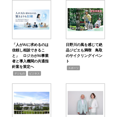
「人がAIに求めるのは
日野川の風を感じて絶
信頼し相談できるこ
品ジビエも満喫 鳥取
と」 ロジカがAI事業
のサイクリングイベン
者と導入機関の共通指
ト
針案を策定へ
,
スポーツ
,
,
デジもの
ビジネス