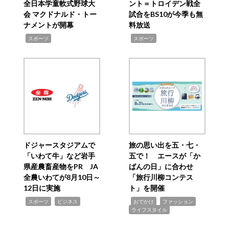
全日本学童軟式野球大
ント＝トロイデン戦全
会 マクドナルド・トー
試合をBS10が今季も無
ナメントが開幕
料放送
,
,
スポーツ
スポーツ
ドジャースタジアムで
旅の思い出を五・七・
「いわて牛」など岩手
五で！ エースが「か
県産農畜産物をPR JA
ばんの日」に合わせ
全農いわてが8月10日～
「旅行川柳コンテス
12日に実施
ト」を開催
,
,
,
,
,
スポーツ
ビジネス
おでかけ
ファッション
ライフスタイル