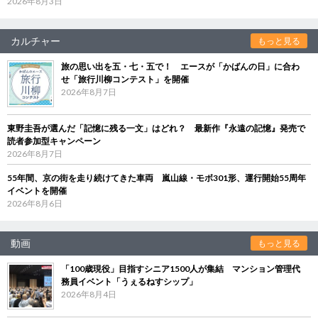
2026年8月3日
カルチャー
もっと見る
旅の思い出を五・七・五で！ エースが「かばんの日」に合わ
せ「旅行川柳コンテスト」を開催
2026年8月7日
東野圭吾が選んだ「記憶に残る一文」はどれ？ 最新作『永遠の記憶』発売で
読者参加型キャンペーン
2026年8月7日
55年間、京の街を走り続けてきた車両 嵐山線・モボ301形、運行開始55周年
イベントを開催
2026年8月6日
動画
もっと見る
「100歳現役」目指すシニア1500人が集結 マンション管理代
務員イベント「うぇるねすシップ」
2026年8月4日