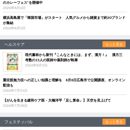
のカレーフェス”を開催中
2026年8月6日
横浜高島屋で「韓国市場」がスタート 人気グルメから雑貨まで約30ブランド
が集結
2026年8月5日
ヘルスケア
もっと見る
現代書林から新刊『こんなときには、まず、漢方！』 漢方三
考塾の15人の医師や薬剤師が執筆
2026年8月5日
重症筋無力症への正しい知識と理解を 8月8日広島市で公開講座、オンライン
配信も
2026年7月31日
【がんを生きる緩和ケア医・大橋洋平「足し算命」】天空を見上げて
2026年7月28日
フェスティバル
もっと見る