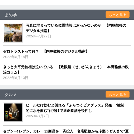
まめ学
もっと見る
写真に埋まっている位置情報はおっかないのか 【岡嶋教授の
デジタル指南】
2026年7月22日
ゼロトラストって何？ 【岡嶋教授のデジタル指南】
2026年6月18日
きっと大平元首相は泣いている 【政眼鏡（せいがんきょう）－本田雅俊の政
治コラム】
2026年6月10日
グルメ
もっと見る
ビールだけ飲むと倒れる「ふらつくビアグラス」発売 “強制
的に水を飲む”仕掛けで適正飲酒を後押し
2026年8月7日
セブン‐イレブン、カレー15商品を一斉投入 名店監修から冷製うどんまで“夏