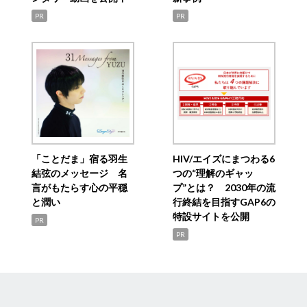
PR
PR
「ことだま」宿る羽生
HIV/エイズにまつわる6
結弦のメッセージ 名
つの“理解のギャッ
言がもたらす心の平穏
プ”とは？ 2030年の流
と潤い
行終結を目指すGAP6の
特設サイトを公開
PR
PR