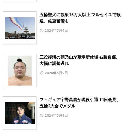
五輪聖火に観衆15万人以上 マルセイユで歓
迎、厳重警備も
2024年5月9日
三役復帰の朝乃山が夏場所休場 右膝負傷、
大幅に調整遅れ
2024年5月9日
フィギュア宇野昌磨が現役引退 14日会見、
五輪2大会でメダル
2024年5月9日