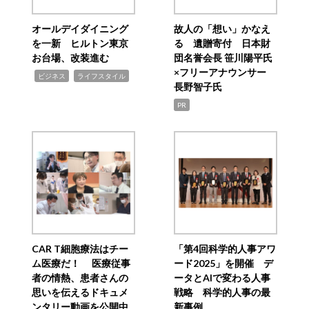
オールデイダイニング
故人の「想い」かなえ
を一新 ヒルトン東京
る 遺贈寄付 日本財
お台場、改装進む
団名誉会長 笹川陽平氏
×フリーアナウンサー
,
,
ビジネス
ライフスタイル
長野智子氏
PR
CAR T細胞療法はチー
「第4回科学的人事アワ
ム医療だ！ 医療従事
ード2025」を開催 デ
者の情熱、患者さんの
ータとAIで変わる人事
思いを伝えるドキュメ
戦略 科学的人事の最
ンタリー動画を公開中
新事例