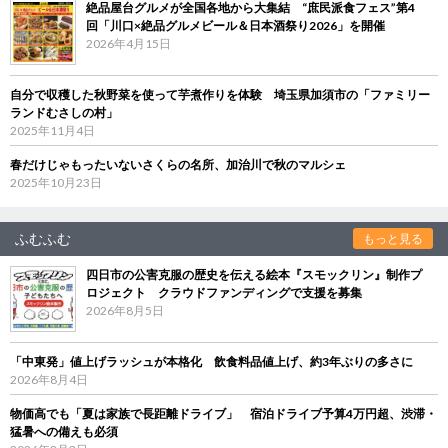
絶品屋台グルメが全国各地から大集結 “庶民派食フェス”第4
回「川口×絶品グルメビール＆日本酒祭り2026」を開催
2026年4月15日
自分で収穫した秋野菜を使って芋煮作りを体験 埼玉県加須市の「ファミリー
ランドむさしの村」
2025年11月4日
春だけじゃもったいないさくらの名所、加治川で秋のマルシェ
2025年10月23日
ふむふむ
もっと見る
四日市の公害克服の歴史を伝える絵本『スモックリン』制作プ
ロジェクト クラウドファンディングで支援を募集
2026年8月5日
「中東発」値上げラッシュが本格化 飲食料品値上げ、約3年ぶりの多さに
2026年8月4日
物価高でも「夏は家族で長距離ドライブ」 宿泊ドライブ予算4万円超、渋滞・
猛暑への備えも必須