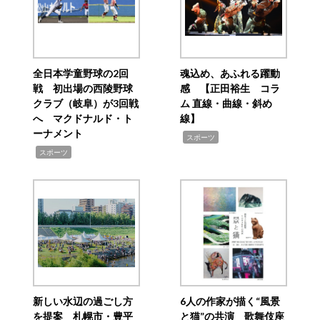
全日本学童野球の2回
魂込め、あふれる躍動
戦 初出場の西陵野球
感 【正田裕生 コラ
クラブ（岐阜）が3回戦
ム 直線・曲線・斜め
へ マクドナルド・ト
線】
ーナメント
,
スポーツ
,
スポーツ
新しい水辺の過ごし方
6人の作家が描く“風景
を提案 札幌市・豊平
と猫”の共演 歌舞伎座