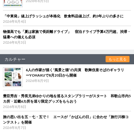
2026年8月5日
「中東発」値上げラッシュが本格化 飲食料品値上げ、約3年ぶりの多さに
2026年8月4日
物価高でも「夏は家族で長距離ドライブ」 宿泊ドライブ予算4万円超、渋滞・
猛暑への備えも必須
2026年8月3日
カルチャー
もっと見る
6人の作家が描く“風景と猫”の共演 歌舞伎座そばのギャラリ
ーYOHAKUで8月20日から開催
2026年8月9日
豊臣秀吉・秀長兄弟ゆかりの地を巡るスタンプラリーがスタート 和歌山市内5
カ所・近畿6カ所を巡り限定グッズをもらおう
2026年8月8日
旅の思い出を五・七・五で！ エースが「かばんの日」に合わせ「旅行川柳コ
ンテスト」を開催
2026年8月7日