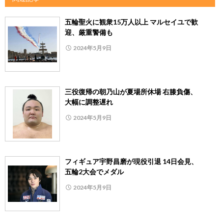
五輪聖火に観衆15万人以上 マルセイユで歓
迎、厳重警備も
2024年5月9日
三役復帰の朝乃山が夏場所休場 右膝負傷、
大幅に調整遅れ
2024年5月9日
フィギュア宇野昌磨が現役引退 14日会見、
五輪2大会でメダル
2024年5月9日