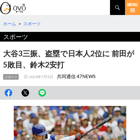
検
索
コ
ン
テ
ホーム
>
スポーツ
ン
スポーツ
ツ
へ
移
大谷3三振、盗塁で日本人2位に 前田が
動
5敗目、鈴木2安打
共同通信 47NEWS
2024年7月5日
スポーツ