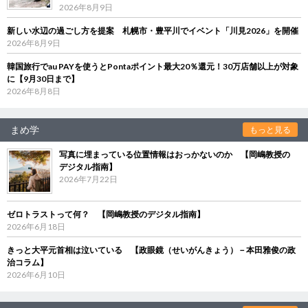
2026年8月9日
新しい水辺の過ごし方を提案 札幌市・豊平川でイベント「川見2026」を開催
2026年8月9日
韓国旅行でau PAYを使うとPontaポイント最大20％還元！30万店舗以上が対象
に【9月30日まで】
2026年8月8日
まめ学
もっと見る
写真に埋まっている位置情報はおっかないのか 【岡嶋教授の
デジタル指南】
2026年7月22日
ゼロトラストって何？ 【岡嶋教授のデジタル指南】
2026年6月18日
きっと大平元首相は泣いている 【政眼鏡（せいがんきょう）－本田雅俊の政
治コラム】
2026年6月10日