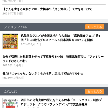
2026年7月31日
【がんを生きる緩和ケア医・大橋洋平「足し算命」】天空を見上げて
2026年7月28日
フェスティバル
もっと見る
絶品屋台グルメが全国各地から大集結 “庶民派食フェス”第4
回「川口×絶品グルメビール＆日本酒祭り2026」を開催
2026年4月15日
自分で収穫した秋野菜を使って芋煮作りを体験 埼玉県加須市の「ファミリー
ランドむさしの村」
2025年11月4日
春だけじゃもったいないさくらの名所、加治川で秋のマルシェ
2025年10月23日
ふむふむ
もっと見る
四日市の公害克服の歴史を伝える絵本『スモックリン』制作プ
ロジェクト クラウドファンディングで支援を募集