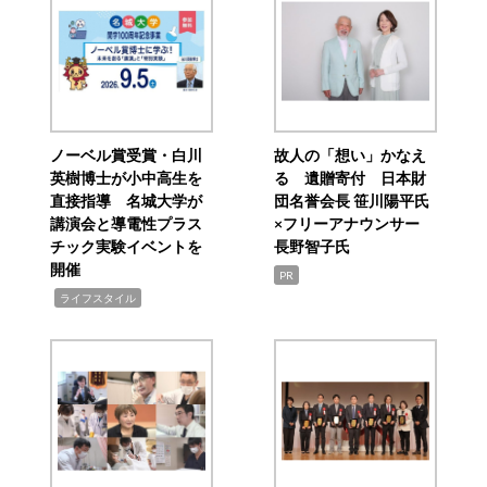
ノーベル賞受賞・白川
故人の「想い」かなえ
英樹博士が小中高生を
る 遺贈寄付 日本財
直接指導 名城大学が
団名誉会長 笹川陽平氏
講演会と導電性プラス
×フリーアナウンサー
チック実験イベントを
長野智子氏
開催
PR
,
ライフスタイル