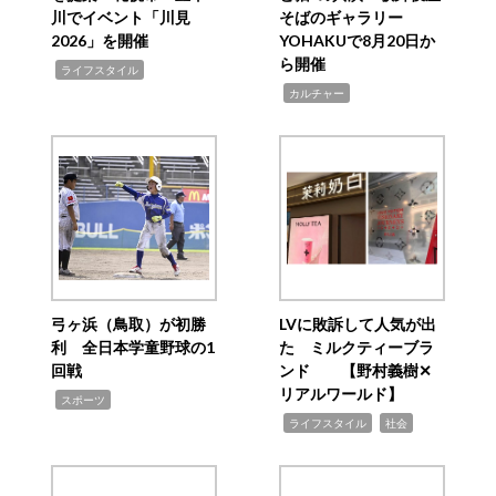
川でイベント「川見
そばのギャラリー
2026」を開催
YOHAKUで8月20日か
ら開催
,
ライフスタイル
,
カルチャー
弓ヶ浜（鳥取）が初勝
LVに敗訴して人気が出
利 全日本学童野球の1
た ミルクティーブラ
回戦
ンド 【野村義樹✕
リアルワールド】
,
スポーツ
,
,
ライフスタイル
社会