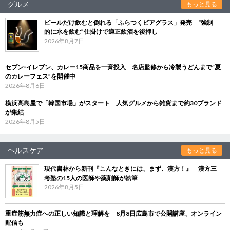
グルメ
もっと見る
ビールだけ飲むと倒れる「ふらつくビアグラス」発売 “強制
的に水を飲む”仕掛けで適正飲酒を後押し
2026年8月7日
セブン‐イレブン、カレー15商品を一斉投入 名店監修から冷製うどんまで“夏
のカレーフェス”を開催中
2026年8月6日
横浜高島屋で「韓国市場」がスタート 人気グルメから雑貨まで約30ブランド
が集結
2026年8月5日
ヘルスケア
もっと見る
現代書林から新刊『こんなときには、まず、漢方！』 漢方三
考塾の15人の医師や薬剤師が執筆
2026年8月5日
重症筋無力症への正しい知識と理解を 8月8日広島市で公開講座、オンライン
配信も