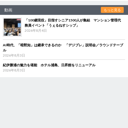
動画
もっと見る
「100歳現役」目指すシニア1500人が集結 マンション管理代
務員イベント「うぇるねすシップ」
2026年8月4日
AI時代、「暗黙知」は継承できるのか 「デジブレ」説明会／ラウンドテーブ
ル
2026年8月3日
紀伊勝浦の魅力を堪能 ホテル浦島、日昇館をリニューアル
2026年8月3日