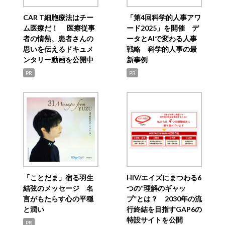
CAR T細胞療法はチー
「第4回科学的人事アワ
ム医療だ！ 医療従事
ード2025」を開催 デ
者の情熱、患者さんの
ータとAIで変わる人事
思いを伝えるドキュメ
戦略 科学的人事の最
ンタリー動画を公開中
新事例
PR
PR
「ことだま」宿る羽生
HIV/エイズにまつわる6
結弦のメッセージ 名
つの“理解のギャッ
言がもたらす心の平穏
プ”とは？ 2030年の流
と潤い
行終結を目指すGAP6の
特設サイトを公開
PR