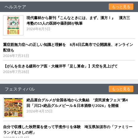
ヘルスケア
もっと見る
現代書林から新刊『こんなときには、まず、漢方！』 漢方三
考塾の15人の医師や薬剤師が執筆
2026年8月5日
重症筋無力症への正しい知識と理解を 8月8日広島市で公開講座、オンライン
配信も
2026年7月31日
【がんを生きる緩和ケア医・大橋洋平「足し算命」】天空を見上げて
2026年7月28日
フェスティバル
もっと見る
絶品屋台グルメが全国各地から大集結 “庶民派食フェス”第4
回「川口×絶品グルメビール＆日本酒祭り2026」を開催
2026年4月15日
自分で収穫した秋野菜を使って芋煮作りを体験 埼玉県加須市の「ファミリー
ランドむさしの村」
2025年11月4日