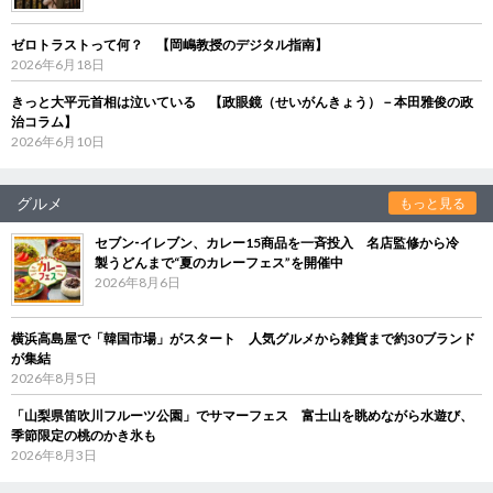
ゼロトラストって何？ 【岡嶋教授のデジタル指南】
2026年6月18日
きっと大平元首相は泣いている 【政眼鏡（せいがんきょう）－本田雅俊の政
治コラム】
2026年6月10日
グルメ
もっと見る
セブン‐イレブン、カレー15商品を一斉投入 名店監修から冷
製うどんまで“夏のカレーフェス”を開催中
2026年8月6日
横浜高島屋で「韓国市場」がスタート 人気グルメから雑貨まで約30ブランド
が集結
2026年8月5日
「山梨県笛吹川フルーツ公園」でサマーフェス 富士山を眺めながら水遊び、
季節限定の桃のかき氷も
2026年8月3日