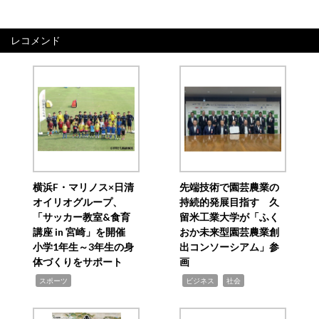
レコメンド
横浜F・マリノス×日清
先端技術で園芸農業の
オイリオグループ、
持続的発展目指す 久
「サッカー教室&食育
留米工業大学が「ふく
講座 in 宮崎」を開催
おか未来型園芸農業創
小学1年生～3年生の身
出コンソーシアム」参
体づくりをサポート
画
,
,
,
スポーツ
ビジネス
社会