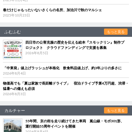
春だけじゃもったいないさくらの名所、加治川で秋のマルシェ
2025年10月23日
ふむふむ
もっと見る
四日市の公害克服の歴史を伝える絵本『スモックリン』制作プ
ロジェクト クラウドファンディングで支援を募集
2026年8月5日
「中東発」値上げラッシュが本格化 飲食料品値上げ、約3年ぶりの多さに
2026年8月4日
物価高でも「夏は家族で長距離ドライブ」 宿泊ドライブ予算4万円超、渋滞・
猛暑への備えも必須
2026年8月3日
カルチャー
もっと見る
55年間、京の街を走り続けてきた車両 嵐山線・モボ301形、
運行開始55周年イベントを開催
2026年8月6日