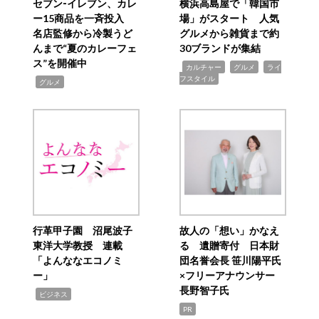
セブン‐イレブン、カレ
横浜高島屋で「韓国市
ー15商品を一斉投入
場」がスタート 人気
名店監修から冷製うど
グルメから雑貨まで約
んまで“夏のカレーフェ
30ブランドが集結
ス”を開催中
,
,
,
カルチャー
グルメ
ライ
フスタイル
,
グルメ
行革甲子園 沼尾波子
故人の「想い」かなえ
東洋大学教授 連載
る 遺贈寄付 日本財
「よんななエコノミ
団名誉会長 笹川陽平氏
ー」
×フリーアナウンサー
長野智子氏
,
ビジネス
PR