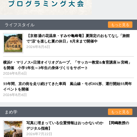
ライフスタイル
もっと見る
【京都 湯の花温泉・すみや亀峰菴】夏限定のおもてなし「旅館
で“涼”を楽しむ夏の休日」8月末まで開催中
2026年8月6日
横浜F・マリノス×日清オイリオグループ、「サッカー教室&食育講座 in 宮崎」
を開催 小学1年生～3年生の身体づくりをサポート
2026年8月6日
55年間、京の街を走り続けてきた車両 嵐山線・モボ301形、運行開始55周年
イベントを開催
2026年8月6日
まめ学
もっと見る
写真に埋まっている位置情報はおっかないのか 【岡嶋教授の
デジタル指南】
2026年7月22日