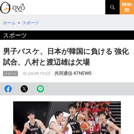
検
索
コ
ン
テ
ホーム
>
スポーツ
ン
スポーツ
ツ
へ
移
男子バスケ、日本が韓国に負ける 強化
動
試合、八村と渡辺雄は欠場
共同通信 47NEWS
2024年7月5日
スポーツ