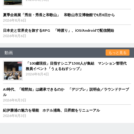
夏季企画展「秀吉・秀長と和歌山」 和歌山市立博物館で8月8日から
2026年8月6日
日本史と世界史を旅するRPG 「時渡り」、iOS/Androidで配信開始
2026年8月6日
動画
もっと見る
「100歳現役」目指すシニア1500人が集結 マンション管理代
務員イベント「うぇるねすシップ」
2026年8月4日
AI時代、「暗黙知」は継承できるのか 「デジブレ」説明会／ラウンドテーブ
ル
2026年8月3日
紀伊勝浦の魅力を堪能 ホテル浦島、日昇館をリニューアル
2026年8月3日