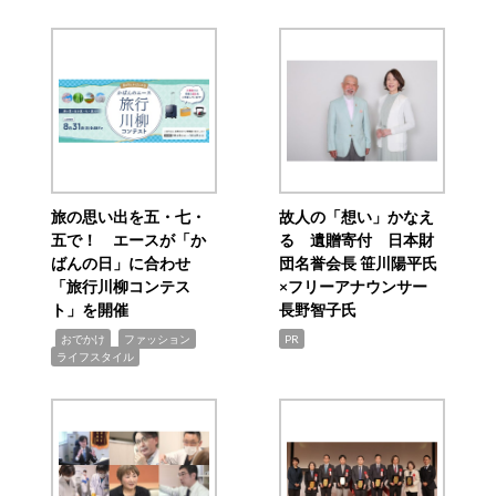
旅の思い出を五・七・
故人の「想い」かなえ
五で！ エースが「か
る 遺贈寄付 日本財
ばんの日」に合わせ
団名誉会長 笹川陽平氏
「旅行川柳コンテス
×フリーアナウンサー
ト」を開催
長野智子氏
,
,
,
おでかけ
ファッション
PR
ライフスタイル