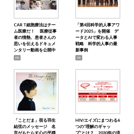
CAR T細胞療法はチー
「第4回科学的人事アワ
ム医療だ！ 医療従事
ード2025」を開催 デ
者の情熱、患者さんの
ータとAIで変わる人事
思いを伝えるドキュメ
戦略 科学的人事の最
ンタリー動画を公開中
新事例
PR
PR
「ことだま」宿る羽生
HIV/エイズにまつわる6
結弦のメッセージ 名
つの“理解のギャッ
言がもたらす心の平穏
プ”とは？ 2030年の流