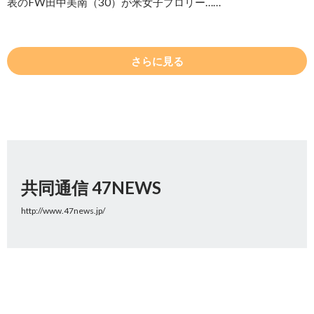
表のFW田中美南（30）が米女子プロリー……
さらに見る
共同通信 47NEWS
http://www.47news.jp/