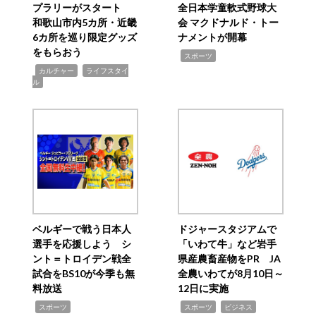
プラリーがスタート
全日本学童軟式野球大
和歌山市内5カ所・近畿
会 マクドナルド・トー
6カ所を巡り限定グッズ
ナメントが開幕
をもらおう
,
スポーツ
,
,
カルチャー
ライフスタイ
ル
ベルギーで戦う日本人
ドジャースタジアムで
選手を応援しよう シ
「いわて牛」など岩手
ント＝トロイデン戦全
県産農畜産物をPR JA
試合をBS10が今季も無
全農いわてが8月10日～
料放送
12日に実施
,
,
,
スポーツ
スポーツ
ビジネス