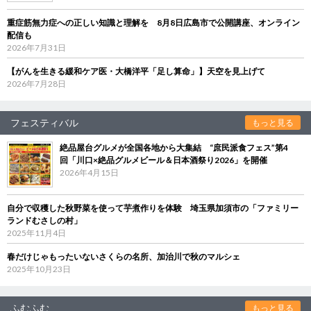
重症筋無力症への正しい知識と理解を 8月8日広島市で公開講座、オンライン
配信も
2026年7月31日
【がんを生きる緩和ケア医・大橋洋平「足し算命」】天空を見上げて
2026年7月28日
フェスティバル
もっと見る
絶品屋台グルメが全国各地から大集結 “庶民派食フェス”第4
回「川口×絶品グルメビール＆日本酒祭り2026」を開催
2026年4月15日
自分で収穫した秋野菜を使って芋煮作りを体験 埼玉県加須市の「ファミリー
ランドむさしの村」
2025年11月4日
春だけじゃもったいないさくらの名所、加治川で秋のマルシェ
2025年10月23日
ふむふむ
もっと見る