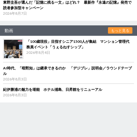
東野圭吾が選んだ「記憶に残る一文」はどれ？ 最新作『永遠の記憶』発売で
読者参加型キャンペーン
2026年8月7日
動画
もっと見る
「100歳現役」目指すシニア1500人が集結 マンション管理代
務員イベント「うぇるねすシップ」
2026年8月4日
AI時代、「暗黙知」は継承できるのか 「デジブレ」説明会／ラウンドテーブ
ル
2026年8月3日
紀伊勝浦の魅力を堪能 ホテル浦島、日昇館をリニューアル
2026年8月3日