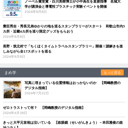
ノーベル賞受賞・白川英樹博士が小中高生を直接指導 名城大
学が講演会と導電性プラスチック実験イベントを開催
2026年8月8日
豊臣秀吉・秀長兄弟ゆかりの地を巡るスタンプラリーがスタート 和歌山市内5
カ所・近畿6カ所を巡り限定グッズをもらおう
2026年8月8日
長野・筑北村で「ちくほくタイムトラベルスタンプラリー」開催！謎解きを楽
しみながら全17スポットを巡る
2026年8月8日
まめ学
もっと見る
写真に埋まっている位置情報はおっかないのか 【岡嶋教授の
デジタル指南】
2026年7月22日
ゼロトラストって何？ 【岡嶋教授のデジタル指南】
2026年6月18日
きっと大平元首相は泣いている 【政眼鏡（せいがんきょう）－本田雅俊の政
治コラム】