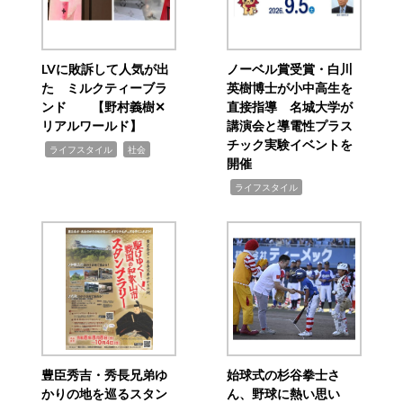
LVに敗訴して人気が出
ノーベル賞受賞・白川
た ミルクティーブラ
英樹博士が小中高生を
ンド 【野村義樹✕
直接指導 名城大学が
リアルワールド】
講演会と導電性プラス
チック実験イベントを
,
,
ライフスタイル
社会
開催
,
ライフスタイル
豊臣秀吉・秀長兄弟ゆ
始球式の杉谷拳士さ
かりの地を巡るスタン
ん、野球に熱い思い