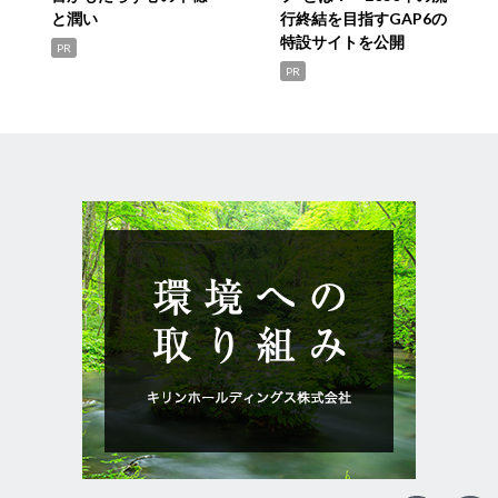
と潤い
行終結を目指すGAP6の
特設サイトを公開
PR
PR