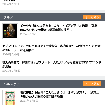
2026年6月10日
グルメ
もっと見る
ビールだけ飲むと倒れる「ふらつくビアグラス」発売 “強制
的に水を飲む”仕掛けで適正飲酒を後押し
2026年8月7日
セブン‐イレブン、カレー15商品を一斉投入 名店監修から冷製うどんまで“夏
のカレーフェス”を開催中
2026年8月6日
横浜高島屋で「韓国市場」がスタート 人気グルメから雑貨まで約30ブランド
が集結
2026年8月5日
ヘルスケア
もっと見る
現代書林から新刊『こんなときには、まず、漢方！』 漢方三
考塾の15人の医師や薬剤師が執筆
2026年8月5日