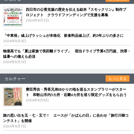
四日市の公害克服の歴史を伝える絵本『スモックリン』制作プ
ロジェクト クラウドファンディングで支援を募集
2026年8月5日
「中東発」値上げラッシュが本格化 飲食料品値上げ、約3年ぶりの多さに
2026年8月4日
物価高でも「夏は家族で長距離ドライブ」 宿泊ドライブ予算4万円超、渋滞・
猛暑への備えも必須
2026年8月3日
カルチャー
もっと見る
豊臣秀吉・秀長兄弟ゆかりの地を巡るスタンプラリーがスター
ト 和歌山市内5カ所・近畿6カ所を巡り限定グッズをもらおう
2026年8月8日
旅の思い出を五・七・五で！ エースが「かばんの日」に合わせ「旅行川柳コ
ンテスト」を開催
2026年8月7日