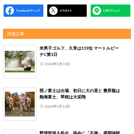
関連記事
米男子ゴルフ、久常は119位 マートルビー
チC第1日
2024年5月10日
照ノ富士は出場、初日に大の里と 豊昇龍は
熱海富士、琴桜は大栄翔
2024年5月10日
野球部巡る処分、協会に「不服」 盛岡誠桜