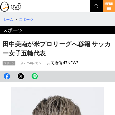
検
索
コ
ン
テ
ホーム
>
スポーツ
ン
スポーツ
ツ
へ
移
田中美南が米プロリーグへ移籍 サッカ
動
ー女子五輪代表
共同通信 47NEWS
2024年7月6日
スポーツ