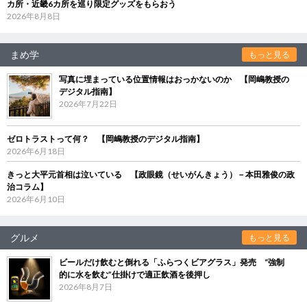
カ所・近畿6カ所を巡り限定グッズをもらおう
2026年8月8日
まめ学
もっと見る
写真に埋まっている位置情報はおっかないのか 【岡嶋教授の
デジタル指南】
2026年7月22日
ゼロトラストって何？ 【岡嶋教授のデジタル指南】
2026年6月18日
きっと大平元首相は泣いている 【政眼鏡（せいがんきょう）－本田雅俊の政
治コラム】
2026年6月10日
グルメ
もっと見る
ビールだけ飲むと倒れる「ふらつくビアグラス」発売 “強制
的に水を飲む”仕掛けで適正飲酒を後押し
2026年8月7日