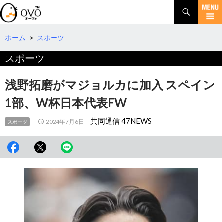
検
索
コ
ン
テ
ホーム
>
スポーツ
ン
スポーツ
ツ
へ
移
浅野拓磨がマジョルカに加入 スペイン
動
1部、W杯日本代表FW
共同通信 47NEWS
2024年7月6日
スポーツ