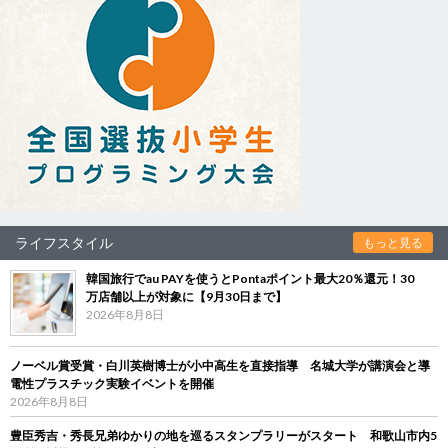
ライフスタイル
もっと見る
韓国旅行でau PAYを使うとPontaポイント最大20％還元！30
万店舗以上が対象に【9月30日まで】
2026年8月8日
ノーベル賞受賞・白川英樹博士が小中高生を直接指導 名城大学が講演会と導
電性プラスチック実験イベントを開催
2026年8月8日
豊臣秀吉・秀長兄弟ゆかりの地を巡るスタンプラリーがスタート 和歌山市内5