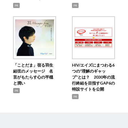
PR
PR
「ことだま」宿る羽生
HIV/エイズにまつわる6
結弦のメッセージ 名
つの“理解のギャッ
言がもたらす心の平穏
プ”とは？ 2030年の流
と潤い
行終結を目指すGAP6の
特設サイトを公開
PR
PR