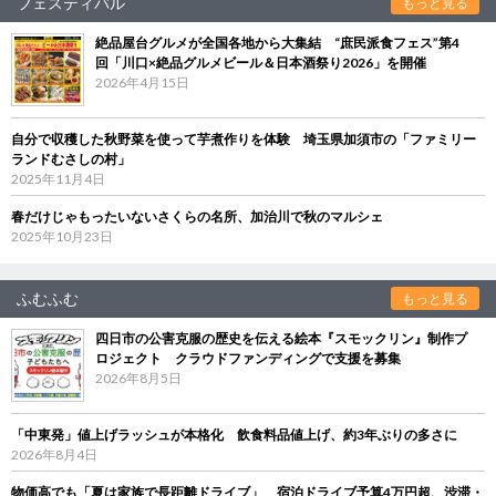
フェスティバル
もっと見る
絶品屋台グルメが全国各地から大集結 “庶民派食フェス”第4
回「川口×絶品グルメビール＆日本酒祭り2026」を開催
2026年4月15日
自分で収穫した秋野菜を使って芋煮作りを体験 埼玉県加須市の「ファミリー
ランドむさしの村」
2025年11月4日
春だけじゃもったいないさくらの名所、加治川で秋のマルシェ
2025年10月23日
ふむふむ
もっと見る
四日市の公害克服の歴史を伝える絵本『スモックリン』制作プ
ロジェクト クラウドファンディングで支援を募集
2026年8月5日
「中東発」値上げラッシュが本格化 飲食料品値上げ、約3年ぶりの多さに
2026年8月4日
物価高でも「夏は家族で長距離ドライブ」 宿泊ドライブ予算4万円超、渋滞・