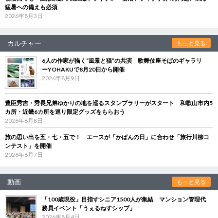
猛暑への備えも必須
2026年8月3日
カルチャー
もっと見る
6人の作家が描く“風景と猫”の共演 歌舞伎座そばのギャラリ
ーYOHAKUで8月20日から開催
2026年8月9日
豊臣秀吉・秀長兄弟ゆかりの地を巡るスタンプラリーがスタート 和歌山市内5
カ所・近畿6カ所を巡り限定グッズをもらおう
2026年8月8日
旅の思い出を五・七・五で！ エースが「かばんの日」に合わせ「旅行川柳コ
ンテスト」を開催
2026年8月7日
動画
もっと見る
「100歳現役」目指すシニア1500人が集結 マンション管理代
務員イベント「うぇるねすシップ」
2026年8月4日