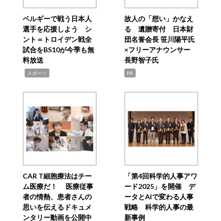
ベルギーで戦う日本人
故人の「想い」かなえ
選手を応援しよう シ
る 遺贈寄付 日本財
ント＝トロイデン戦全
団名誉会長 笹川陽平氏
試合をBS10が今季も無
×フリーアナウンサー
料放送
長野智子氏
,
スポーツ
PR
CAR T細胞療法はチー
「第4回科学的人事アワ
ム医療だ！ 医療従事
ード2025」を開催 デ
者の情熱、患者さんの
ータとAIで変わる人事
思いを伝えるドキュメ
戦略 科学的人事の最
ンタリー動画を公開中
新事例