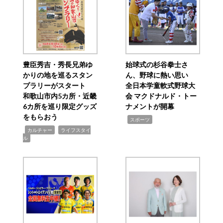
豊臣秀吉・秀長兄弟ゆ
始球式の杉谷拳士さ
かりの地を巡るスタン
ん、野球に熱い思い
プラリーがスタート
全日本学童軟式野球大
和歌山市内5カ所・近畿
会 マクドナルド・トー
6カ所を巡り限定グッズ
ナメントが開幕
をもらおう
,
スポーツ
,
,
カルチャー
ライフスタイ
ル