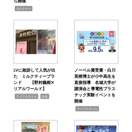
ら開催
,
カルチャー
LVに敗訴して人気が出
ノーベル賞受賞・白川
た ミルクティーブラ
英樹博士が小中高生を
ンド 【野村義樹✕
直接指導 名城大学が
リアルワールド】
講演会と導電性プラス
チック実験イベントを
,
,
ライフスタイル
社会
開催
,
ライフスタイル