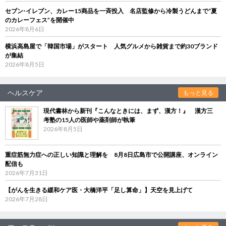
セブン‐イレブン、カレー15商品を一斉投入 名店監修から冷製うどんまで“夏
のカレーフェス”を開催中
2026年8月6日
横浜高島屋で「韓国市場」がスタート 人気グルメから雑貨まで約30ブランド
が集結
2026年8月5日
ヘルスケア
もっと見る
現代書林から新刊『こんなときには、まず、漢方！』 漢方三
考塾の15人の医師や薬剤師が執筆
2026年8月5日
重症筋無力症への正しい知識と理解を 8月8日広島市で公開講座、オンライン
配信も
2026年7月31日
【がんを生きる緩和ケア医・大橋洋平「足し算命」】天空を見上げて
2026年7月28日