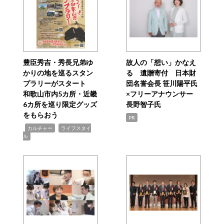
豊臣秀吉・秀長兄弟ゆ
故人の「想い」かなえ
かりの地を巡るスタン
る 遺贈寄付 日本財
プラリーがスタート
団名誉会長 笹川陽平氏
和歌山市内5カ所・近畿
×フリーアナウンサー
6カ所を巡り限定グッズ
長野智子氏
をもらおう
PR
,
,
カルチャー
ライフスタイ
ル