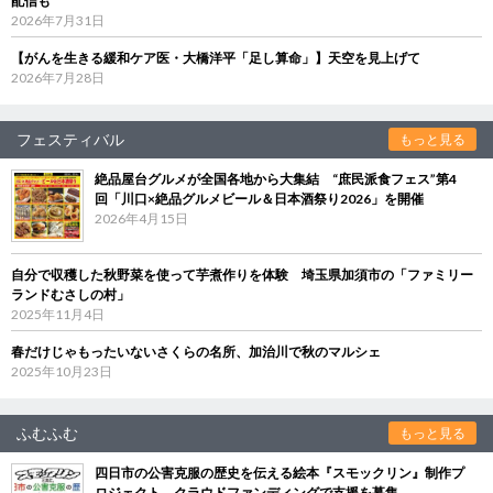
配信も
2026年7月31日
【がんを生きる緩和ケア医・大橋洋平「足し算命」】天空を見上げて
2026年7月28日
フェスティバル
もっと見る
絶品屋台グルメが全国各地から大集結 “庶民派食フェス”第4
回「川口×絶品グルメビール＆日本酒祭り2026」を開催
2026年4月15日
自分で収穫した秋野菜を使って芋煮作りを体験 埼玉県加須市の「ファミリー
ランドむさしの村」
2025年11月4日
春だけじゃもったいないさくらの名所、加治川で秋のマルシェ
2025年10月23日
ふむふむ
もっと見る
四日市の公害克服の歴史を伝える絵本『スモックリン』制作プ
ロジェクト クラウドファンディングで支援を募集