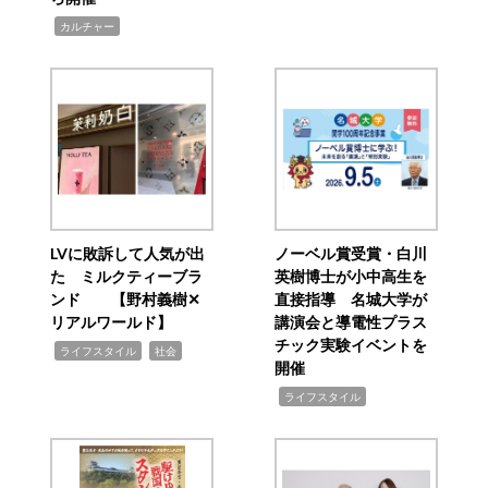
,
カルチャー
LVに敗訴して人気が出
ノーベル賞受賞・白川
た ミルクティーブラ
英樹博士が小中高生を
ンド 【野村義樹✕
直接指導 名城大学が
リアルワールド】
講演会と導電性プラス
チック実験イベントを
,
,
ライフスタイル
社会
開催
,
ライフスタイル