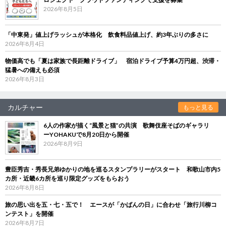
2026年8月5日
「中東発」値上げラッシュが本格化 飲食料品値上げ、約3年ぶりの多さに
2026年8月4日
物価高でも「夏は家族で長距離ドライブ」 宿泊ドライブ予算4万円超、渋滞・
猛暑への備えも必須
2026年8月3日
カルチャー
もっと見る
6人の作家が描く“風景と猫”の共演 歌舞伎座そばのギャラリ
ーYOHAKUで8月20日から開催
2026年8月9日
豊臣秀吉・秀長兄弟ゆかりの地を巡るスタンプラリーがスタート 和歌山市内5
カ所・近畿6カ所を巡り限定グッズをもらおう
2026年8月8日
旅の思い出を五・七・五で！ エースが「かばんの日」に合わせ「旅行川柳コ
ンテスト」を開催
2026年8月7日