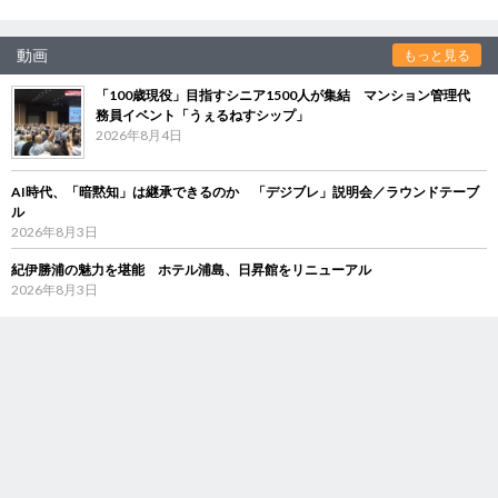
動画
もっと見る
「100歳現役」目指すシニア1500人が集結 マンション管理代
務員イベント「うぇるねすシップ」
2026年8月4日
AI時代、「暗黙知」は継承できるのか 「デジブレ」説明会／ラウンドテーブ
ル
2026年8月3日
紀伊勝浦の魅力を堪能 ホテル浦島、日昇館をリニューアル
2026年8月3日