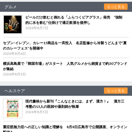
グルメ
もっと見る
ビールだけ飲むと倒れる「ふらつくビアグラス」発売 “強制
的に水を飲む”仕掛けで適正飲酒を後押し
2026年8月7日
セブン‐イレブン、カレー15商品を一斉投入 名店監修から冷製うどんまで“夏
のカレーフェス”を開催中
2026年8月6日
横浜高島屋で「韓国市場」がスタート 人気グルメから雑貨まで約30ブランド
が集結
2026年8月5日
ヘルスケア
もっと見る
現代書林から新刊『こんなときには、まず、漢方！』 漢方三
考塾の15人の医師や薬剤師が執筆
2026年8月5日
重症筋無力症への正しい知識と理解を 8月8日広島市で公開講座、オンライン