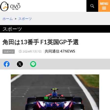
検
索
コ
ン
テ
ホーム
>
スポーツ
ン
スポーツ
ツ
へ
移
角田は13番手 F1英国GP予選
動
共同通信 47NEWS
2024年7月7日
スポーツ