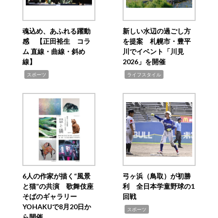
魂込め、あふれる躍動
新しい水辺の過ごし方
感 【正田裕生 コラ
を提案 札幌市・豊平
ム 直線・曲線・斜め
川でイベント「川見
線】
2026」を開催
,
,
スポーツ
ライフスタイル
6人の作家が描く“風景
弓ヶ浜（鳥取）が初勝
と猫”の共演 歌舞伎座
利 全日本学童野球の1
そばのギャラリー
回戦
YOHAKUで8月20日か
,
スポーツ
ら開催