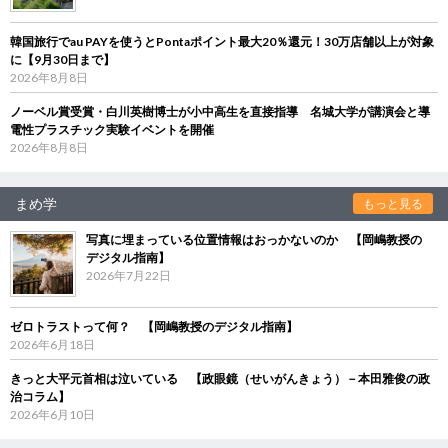
韓国旅行でau PAYを使うとPontaポイント最大20％還元！30万店舗以上が対象
に【9月30日まで】
2026年8月8日
ノーベル賞受賞・白川英樹博士が小中高生を直接指導 名城大学が講演会と導
電性プラスチック実験イベントを開催
2026年8月8日
まめ学
もっと見る
写真に埋まっている位置情報はおっかないのか 【岡嶋教授の
デジタル指南】
2026年7月22日
ゼロトラストって何？ 【岡嶋教授のデジタル指南】
2026年6月18日
きっと大平元首相は泣いている 【政眼鏡（せいがんきょう）－本田雅俊の政
治コラム】
2026年6月10日