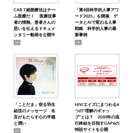
CAR T細胞療法はチー
「第4回科学的人事アワ
ム医療だ！ 医療従事
ード2025」を開催 デ
者の情熱、患者さんの
ータとAIで変わる人事
思いを伝えるドキュメ
戦略 科学的人事の最
ンタリー動画を公開中
新事例
PR
PR
「ことだま」宿る羽生
HIV/エイズにまつわる6
結弦のメッセージ 名
つの“理解のギャッ
言がもたらす心の平穏
プ”とは？ 2030年の流
と潤い
行終結を目指すGAP6の
特設サイトを公開
PR