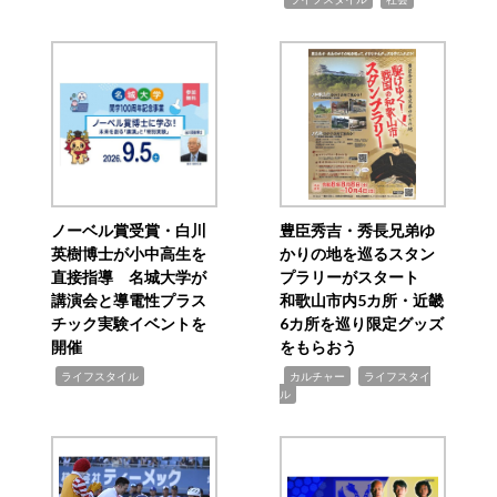
ノーベル賞受賞・白川
豊臣秀吉・秀長兄弟ゆ
英樹博士が小中高生を
かりの地を巡るスタン
直接指導 名城大学が
プラリーがスタート
講演会と導電性プラス
和歌山市内5カ所・近畿
チック実験イベントを
6カ所を巡り限定グッズ
開催
をもらおう
,
,
,
ライフスタイル
カルチャー
ライフスタイ
ル