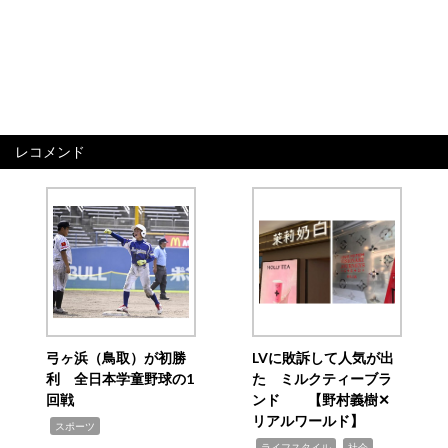
レコメンド
弓ヶ浜（鳥取）が初勝
LVに敗訴して人気が出
利 全日本学童野球の1
た ミルクティーブラ
回戦
ンド 【野村義樹✕
リアルワールド】
,
スポーツ
,
,
ライフスタイル
社会