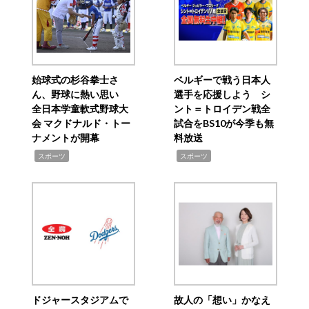
始球式の杉谷拳士さ
ベルギーで戦う日本人
ん、野球に熱い思い
選手を応援しよう シ
全日本学童軟式野球大
ント＝トロイデン戦全
会 マクドナルド・トー
試合をBS10が今季も無
ナメントが開幕
料放送
,
,
スポーツ
スポーツ
ドジャースタジアムで
故人の「想い」かなえ