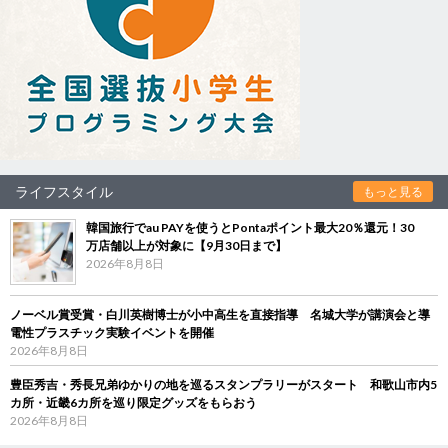
ライフスタイル
もっと見る
韓国旅行でau PAYを使うとPontaポイント最大20％還元！30
万店舗以上が対象に【9月30日まで】
2026年8月8日
ノーベル賞受賞・白川英樹博士が小中高生を直接指導 名城大学が講演会と導
電性プラスチック実験イベントを開催
2026年8月8日
豊臣秀吉・秀長兄弟ゆかりの地を巡るスタンプラリーがスタート 和歌山市内5
カ所・近畿6カ所を巡り限定グッズをもらおう
2026年8月8日