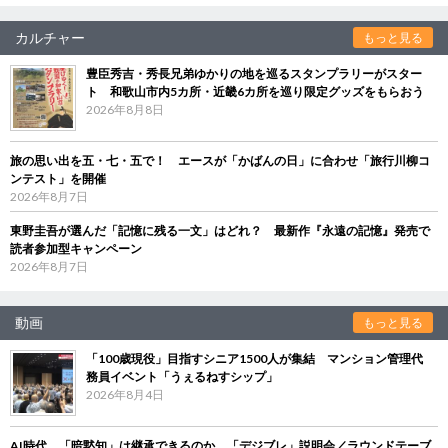
カルチャー
もっと見る
豊臣秀吉・秀長兄弟ゆかりの地を巡るスタンプラリーがスター
ト 和歌山市内5カ所・近畿6カ所を巡り限定グッズをもらおう
2026年8月8日
旅の思い出を五・七・五で！ エースが「かばんの日」に合わせ「旅行川柳コ
ンテスト」を開催
2026年8月7日
東野圭吾が選んだ「記憶に残る一文」はどれ？ 最新作『永遠の記憶』発売で
読者参加型キャンペーン
2026年8月7日
動画
もっと見る
「100歳現役」目指すシニア1500人が集結 マンション管理代
務員イベント「うぇるねすシップ」
2026年8月4日
AI時代、「暗黙知」は継承できるのか 「デジブレ」説明会／ラウンドテーブ