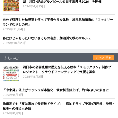
回「川口×絶品グルメビール＆日本酒祭り2026」を開催
2026年4月15日
自分で収穫した秋野菜を使って芋煮作りを体験 埼玉県加須市の「ファミリー
ランドむさしの村」
2025年11月4日
春だけじゃもったいないさくらの名所、加治川で秋のマルシェ
2025年10月23日
ふむふむ
もっと見る
四日市の公害克服の歴史を伝える絵本『スモックリン』制作プ
ロジェクト クラウドファンディングで支援を募集
2026年8月5日
「中東発」値上げラッシュが本格化 飲食料品値上げ、約3年ぶりの多さに
2026年8月4日
物価高でも「夏は家族で長距離ドライブ」 宿泊ドライブ予算4万円超、渋滞・
猛暑への備えも必須
2026年8月3日