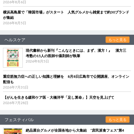
2026年8月6日
横浜高島屋で「韓国市場」がスタート 人気グルメから雑貨まで約30ブランド
が集結
2026年8月5日
ヘルスケア
もっと見る
現代書林から新刊『こんなときには、まず、漢方！』 漢方三
考塾の15人の医師や薬剤師が執筆
2026年8月5日
重症筋無力症への正しい知識と理解を 8月8日広島市で公開講座、オンライン
配信も
2026年7月31日
【がんを生きる緩和ケア医・大橋洋平「足し算命」】天空を見上げて
2026年7月28日
フェスティバル
もっと見る
絶品屋台グルメが全国各地から大集結 “庶民派食フェス”第4