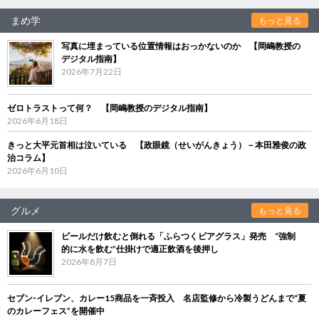
まめ学
もっと見る
写真に埋まっている位置情報はおっかないのか 【岡嶋教授の
デジタル指南】
2026年7月22日
ゼロトラストって何？ 【岡嶋教授のデジタル指南】
2026年6月18日
きっと大平元首相は泣いている 【政眼鏡（せいがんきょう）－本田雅俊の政
治コラム】
2026年6月10日
グルメ
もっと見る
ビールだけ飲むと倒れる「ふらつくビアグラス」発売 “強制
的に水を飲む”仕掛けで適正飲酒を後押し
2026年8月7日
セブン‐イレブン、カレー15商品を一斉投入 名店監修から冷製うどんまで“夏
のカレーフェス”を開催中