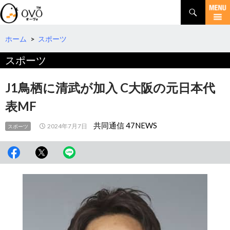
検
索
コ
ン
テ
ホーム
>
スポーツ
ン
スポーツ
ツ
へ
移
J1鳥栖に清武が加入 C大阪の元日本代
動
表MF
共同通信 47NEWS
2024年7月7日
スポーツ