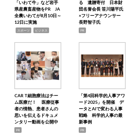
「いわて牛」など岩手
る 遺贈寄付 日本財
県産農畜産物をPR JA
団名誉会長 笹川陽平氏
全農いわてが8月10日～
×フリーアナウンサー
12日に実施
長野智子氏
,
,
スポーツ
ビジネス
PR
CAR T細胞療法はチー
「第4回科学的人事アワ
ム医療だ！ 医療従事
ード2025」を開催 デ
者の情熱、患者さんの
ータとAIで変わる人事
思いを伝えるドキュメ
戦略 科学的人事の最
ンタリー動画を公開中
新事例
PR
PR