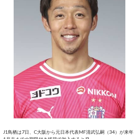
J1鳥栖は7日、C大阪から元日本代表MF清武弘嗣（34）が来年