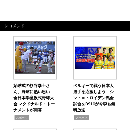
レコメンド
始球式の杉谷拳士さ
ベルギーで戦う日本人
ん、野球に熱い思い
選手を応援しよう シ
全日本学童軟式野球大
ント＝トロイデン戦全
会 マクドナルド・トー
試合をBS10が今季も無
ナメントが開幕
料放送
,
,
スポーツ
スポーツ