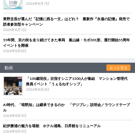
2026年8月7日
東野圭吾が選んだ「記憶に残る一文」はどれ？ 最新作『永遠の記憶』発売で
読者参加型キャンペーン
2026年8月7日
55年間、京の街を走り続けてきた車両 嵐山線・モボ301形、運行開始55周年
イベントを開催
2026年8月6日
動画
もっと見る
「100歳現役」目指すシニア1500人が集結 マンション管理代
務員イベント「うぇるねすシップ」
2026年8月4日
AI時代、「暗黙知」は継承できるのか 「デジブレ」説明会／ラウンドテーブ
ル
2026年8月3日
紀伊勝浦の魅力を堪能 ホテル浦島、日昇館をリニューアル
2026年8月3日