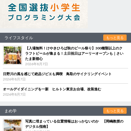
ライフスタイル
もっと見る
【入場無料！けやきひろば秋のビール祭り】300種類以上のク
ラフトビールが集まる！土日祝日はアーリーオープンも｜さい
たま新都心
2026年8月7日
日野川の風を感じて絶品ジビエも満喫 鳥取のサイクリングイベント
2026年8月7日
オールデイダイニングを一新 ヒルトン東京お台場、改装進む
2026年8月7日
まめ学
もっと見る
写真に埋まっている位置情報はおっかないのか 【岡嶋教授の
デジタル指南】