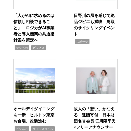
「人がAIに求めるのは
日野川の風を感じて絶
信頼し相談できるこ
品ジビエも満喫 鳥取
と」 ロジカがAI事業
のサイクリングイベン
者と導入機関の共通指
ト
針案を策定へ
,
スポーツ
,
,
デジもの
ビジネス
オールデイダイニング
故人の「想い」かなえ
を一新 ヒルトン東京
る 遺贈寄付 日本財
お台場、改装進む
団名誉会長 笹川陽平氏
×フリーアナウンサー
,
,
ビジネス
ライフスタイル