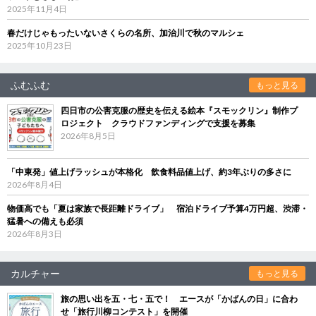
2025年11月4日
春だけじゃもったいないさくらの名所、加治川で秋のマルシェ
2025年10月23日
ふむふむ
もっと見る
四日市の公害克服の歴史を伝える絵本『スモックリン』制作プ
ロジェクト クラウドファンディングで支援を募集
2026年8月5日
「中東発」値上げラッシュが本格化 飲食料品値上げ、約3年ぶりの多さに
2026年8月4日
物価高でも「夏は家族で長距離ドライブ」 宿泊ドライブ予算4万円超、渋滞・
猛暑への備えも必須
2026年8月3日
カルチャー
もっと見る
旅の思い出を五・七・五で！ エースが「かばんの日」に合わ
せ「旅行川柳コンテスト」を開催