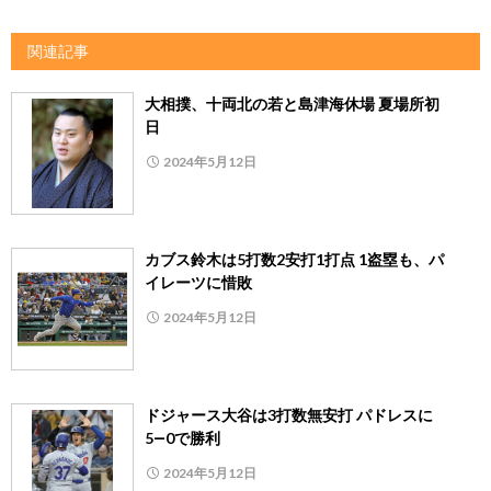
関連記事
大相撲、十両北の若と島津海休場 夏場所初
日
2024年5月12日
カブス鈴木は5打数2安打1打点 1盗塁も、パ
イレーツに惜敗
2024年5月12日
ドジャース大谷は3打数無安打 パドレスに
5―0で勝利
2024年5月12日