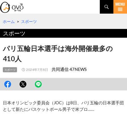
検
索
コ
ン
テ
ホーム
>
スポーツ
ン
スポーツ
ツ
へ
移
パリ五輪日本選手は海外開催最多の
動
410人
共同通信 47NEWS
2024年7月8日
スポーツ
日本オリンピック委員会（JOC）は8日、パリ五輪の日本選手団
として新たにバスケットボール男子で米プロ……