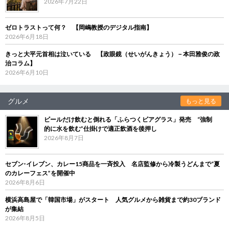
2026年7月22日
ゼロトラストって何？ 【岡嶋教授のデジタル指南】
2026年6月18日
きっと大平元首相は泣いている 【政眼鏡（せいがんきょう）－本田雅俊の政
治コラム】
2026年6月10日
グルメ
もっと見る
ビールだけ飲むと倒れる「ふらつくビアグラス」発売 “強制
的に水を飲む”仕掛けで適正飲酒を後押し
2026年8月7日
セブン‐イレブン、カレー15商品を一斉投入 名店監修から冷製うどんまで“夏
のカレーフェス”を開催中
2026年8月6日
横浜高島屋で「韓国市場」がスタート 人気グルメから雑貨まで約30ブランド
が集結
2026年8月5日