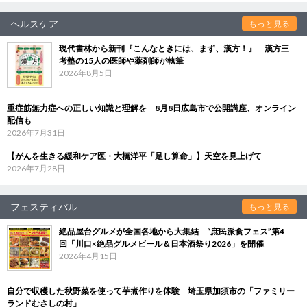
ヘルスケア
もっと見る
現代書林から新刊『こんなときには、まず、漢方！』 漢方三
考塾の15人の医師や薬剤師が執筆
2026年8月5日
重症筋無力症への正しい知識と理解を 8月8日広島市で公開講座、オンライン
配信も
2026年7月31日
【がんを生きる緩和ケア医・大橋洋平「足し算命」】天空を見上げて
2026年7月28日
フェスティバル
もっと見る
絶品屋台グルメが全国各地から大集結 “庶民派食フェス”第4
回「川口×絶品グルメビール＆日本酒祭り2026」を開催
2026年4月15日
自分で収穫した秋野菜を使って芋煮作りを体験 埼玉県加須市の「ファミリー
ランドむさしの村」