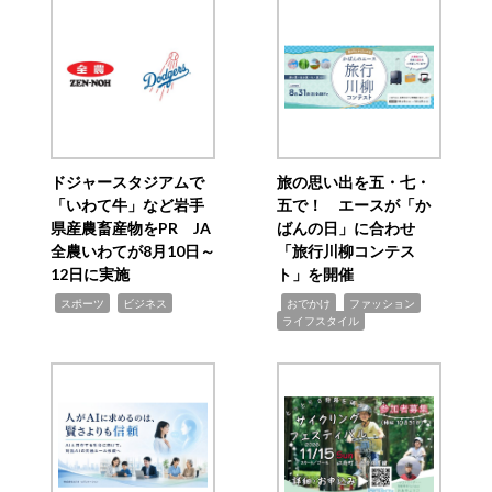
ドジャースタジアムで
旅の思い出を五・七・
「いわて牛」など岩手
五で！ エースが「か
県産農畜産物をPR JA
ばんの日」に合わせ
全農いわてが8月10日～
「旅行川柳コンテス
12日に実施
ト」を開催
,
,
,
,
,
スポーツ
ビジネス
おでかけ
ファッション
ライフスタイル