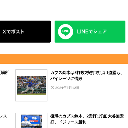
夏場所
カブス鈴木は5打数2安打1打点 1盗塁も、
パイレーツに惜敗
2024年5月12日
レス
復帰のカブス鈴木、2安打1打点 大谷無安
打、ドジャース勝利