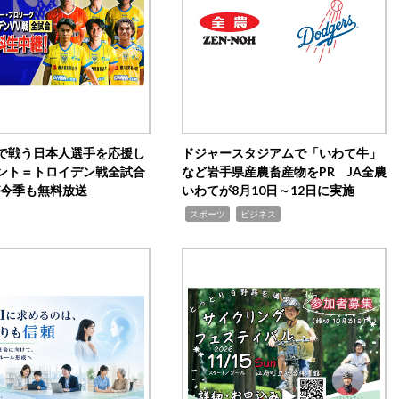
で戦う日本人選手を応援し
ドジャースタジアムで「いわて牛」
ント＝トロイデン戦全試合
など岩手県産農畜産物をPR JA全農
0が今季も無料放送
いわてが8月10日～12日に実施
,
,
スポーツ
ビジネス