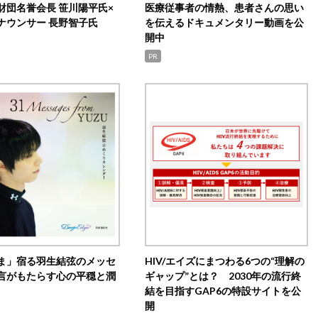
財団名誉会長 笹川陽平氏×
医療従事者の情熱、患者さんの思い
ナウンサー 長野智子氏
を伝えるドキュメンタリー動画を公
開中
PR
ま」宿る羽生結弦のメッセ
HIV/エイズにまつわる6つの“理解の
言がもたらす心の平穏と潤
ギャップ”とは？ 2030年の流行終
結を目指すGAP6の特設サイトを公
開