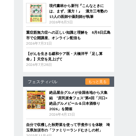
現代書林から新刊『こんなときに
は、まず、漢方！』 漢方三考塾の
15人の医師や薬剤師が執筆
2026年8月5日
重症筋無力症への正しい知識と理解を 8月8日広島
市で公開講座、オンライン配信も
2026年7月31日
【がんを生きる緩和ケア医・大橋洋平「足し算
命」】天空を見上げて
2026年7月28日
フェスティバル
もっと見る
絶品屋台グルメが全国各地から大集
結 “庶民派食フェス”第4回「川口×
絶品グルメビール＆日本酒祭り
2026」を開催
2026年4月15日
自分で収穫した秋野菜を使って芋煮作りを体験 埼
玉県加須市の「ファミリーランドむさしの村」
2025年11月4日