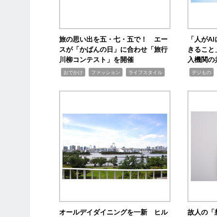
旅の思い出を五・七・五で！ エー
「人がA
スが「かばんの日」に合わせ「旅行
きること
川柳コンテスト」を開催
入機関の
,
,
,
,
,
おでかけ
ファッション
ライフスタイル
デジもの
オールデイダイニングを一新 ヒル
故人の「