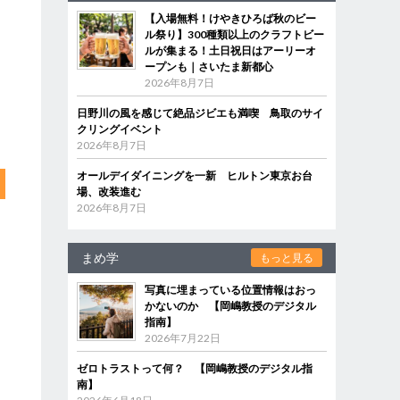
【入場無料！けやきひろば秋のビー
ル祭り】300種類以上のクラフトビー
ルが集まる！土日祝日はアーリーオ
ープンも｜さいたま新都心
2026年8月7日
日野川の風を感じて絶品ジビエも満喫 鳥取のサイ
クリングイベント
2026年8月7日
オールデイダイニングを一新 ヒルトン東京お台
場、改装進む
2026年8月7日
まめ学
もっと見る
写真に埋まっている位置情報はおっ
かないのか 【岡嶋教授のデジタル
指南】
2026年7月22日
ゼロトラストって何？ 【岡嶋教授のデジタル指
南】