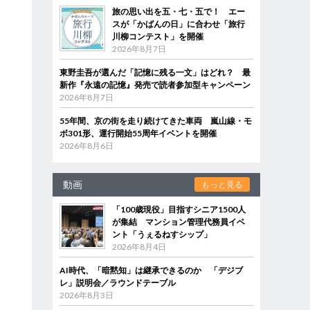
旅の思い出を五・七・五で！ エー
スが「かばんの日」に合わせ「旅行
川柳コンテスト」を開催
2026年8月7日
東野圭吾が選んだ「記憶に残る一文」はどれ？ 最
新作『永遠の記憶』発売で読者参加型キャンペーン
2026年8月7日
55年間、京の街を走り続けてきた車両 嵐山線・モ
ボ301形、運行開始55周年イベントを開催
2026年8月6日
動画
もっと見る
「100歳現役」目指すシニア1500人
が集結 マンション管理代務員イベ
ント「うぇるねすシップ」
2026年8月4日
AI時代、「暗黙知」は継承できるのか 「デジブ
レ」説明会／ラウンドテーブル
2026年8月3日