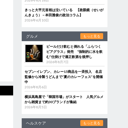
2026年6月18日
きっと大平元首相は泣いている 【政眼鏡（せいが
んきょう）－本田雅俊の政治コラム】
2026年6月10日
グルメ
もっと見る
ビールだけ飲むと倒れる「ふらつく
ビアグラス」発売 “強制的に水を飲
む”仕掛けで適正飲酒を後押し
2026年8月7日
セブン‐イレブン、カレー15商品を一斉投入 名店
監修から冷製うどんまで“夏のカレーフェス”を開催
中
2026年8月6日
横浜高島屋で「韓国市場」がスタート 人気グルメ
から雑貨まで約30ブランドが集結
2026年8月5日
ヘルスケア
もっと見る