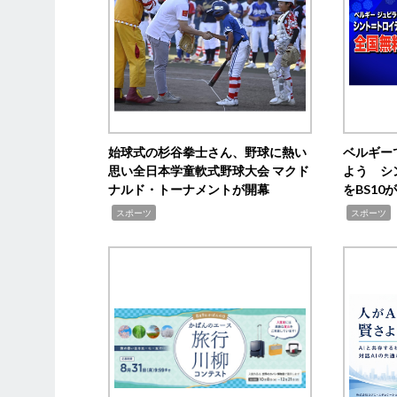
始球式の杉谷拳士さん、野球に熱い
ベルギー
思い全日本学童軟式野球大会 マクド
よう シ
ナルド・トーナメントが開幕
をBS1
,
,
スポーツ
スポーツ