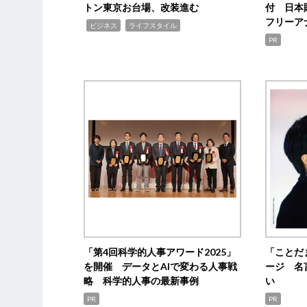
トン東京お台場、改装進む
付 日本
フリーア
,
,
ビジネス
ライフスタイル
PR
「第4回科学的人事アワード2025」
「ことだ
を開催 データとAIで変わる人事戦
ージ 名
略 科学的人事の最新事例
い
PR
PR