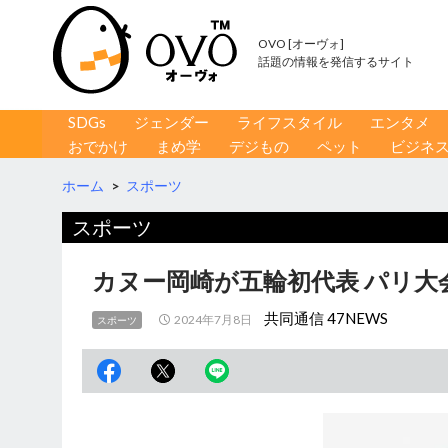
OVO [オーヴォ]
話題の情報を発信するサイト
コンテンツへ移動
検
SDGs
ジェンダー
ライフスタイル
エンタメ
索
おでかけ
まめ学
デジもの
ペット
ビジネ
ホーム
>
スポーツ
スポーツ
カヌー岡崎が五輪初代表 パリ大
共同通信 47NEWS
2024年7月8日
スポーツ