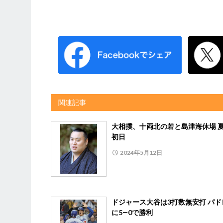
関連記事
大相撲、十両北の若と島津海休場 
初日
2024年5月12日
ドジャース大谷は3打数無安打 パド
に5―0で勝利