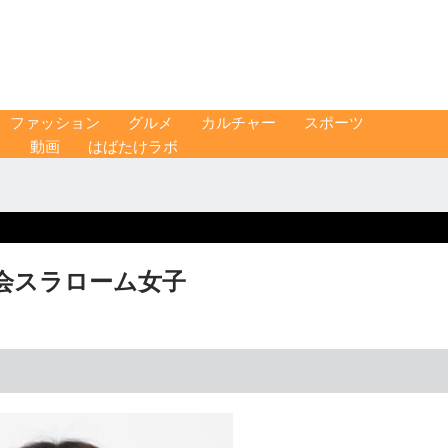
ファッション
グルメ
カルチャー
スポーツ
ス
動画
はばたけラボ
会スラローム女子