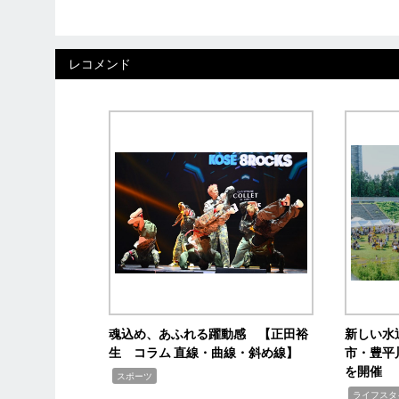
レコメンド
魂込め、あふれる躍動感 【正田裕
新しい水
生 コラム 直線・曲線・斜め線】
市・豊平
を開催
,
スポーツ
,
ライフスタ