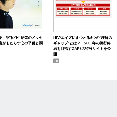
ま」宿る羽生結弦のメッセ
HIV/エイズにまつわる6つの“理解の
言がもたらす心の平穏と潤
ギャップ”とは？ 2030年の流行終
結を目指すGAP6の特設サイトを公
開
PR