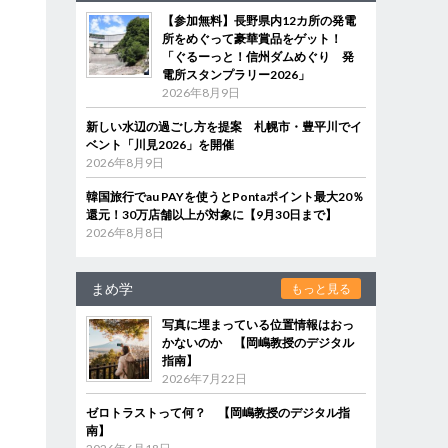
【参加無料】長野県内12カ所の発電
所をめぐって豪華賞品をゲット！
「ぐるーっと！信州ダムめぐり 発
電所スタンプラリー2026」
2026年8月9日
新しい水辺の過ごし方を提案 札幌市・豊平川でイ
ベント「川見2026」を開催
2026年8月9日
韓国旅行でau PAYを使うとPontaポイント最大20％
還元！30万店舗以上が対象に【9月30日まで】
2026年8月8日
まめ学
もっと見る
写真に埋まっている位置情報はおっ
かないのか 【岡嶋教授のデジタル
指南】
2026年7月22日
ゼロトラストって何？ 【岡嶋教授のデジタル指
南】