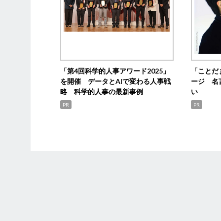
「第4回科学的人事アワード2025」
「ことだ
を開催 データとAIで変わる人事戦
ージ 名
略 科学的人事の最新事例
い
PR
PR