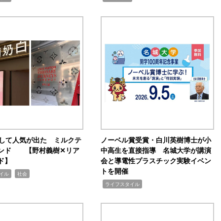
訴して人気が出た ミルクテ
ノーベル賞受賞・白川英樹博士が小
ンド 【野村義樹✕リア
中高生を直接指導 名城大学が講演
ド】
会と導電性プラスチック実験イベン
トを開催
,
イル
社会
,
ライフスタイル