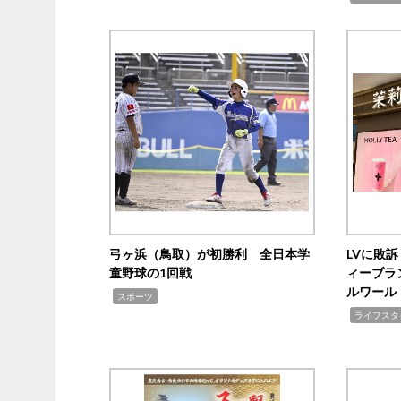
弓ヶ浜（鳥取）が初勝利 全日本学
LVに敗
童野球の1回戦
ィーブラ
ルワール
,
スポーツ
,
ライフスタ