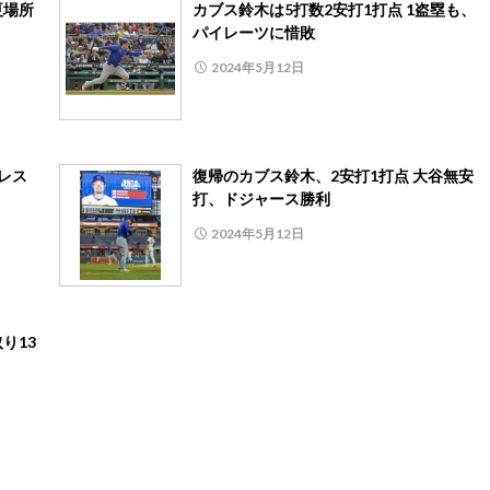
夏場所
カブス鈴木は5打数2安打1打点 1盗塁も、
パイレーツに惜敗
2024年5月12日
レス
復帰のカブス鈴木、2安打1打点 大谷無安
打、ドジャース勝利
2024年5月12日
り13