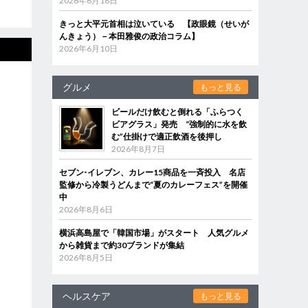
2026年6月18日
きっと大平元首相は泣いている 【政眼鏡（せいが
んきょう）－本田雅俊の政治コラム】
2026年6月10日
グルメ
もっと見る
ビールだけ飲むと倒れる「ふらつく
ビアグラス」発売 “強制的に水を飲
む”仕掛けで適正飲酒を後押し
2026年8月7日
セブン‐イレブン、カレー15商品を一斉投入 名店
監修から冷製うどんまで“夏のカレーフェス”を開催
中
2026年8月6日
横浜高島屋で「韓国市場」がスタート 人気グルメ
から雑貨まで約30ブランドが集結
2026年8月5日
ヘルスケア
もっと見る