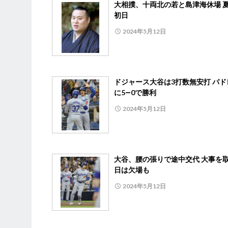
大相撲、十両北の若と島津海休場 
初日
2024年5月12日
ドジャース大谷は3打数無安打 パド
に5―0で勝利
2024年5月12日
大谷、腰の張りで途中交代 大事を取
日は欠場も
2024年5月12日