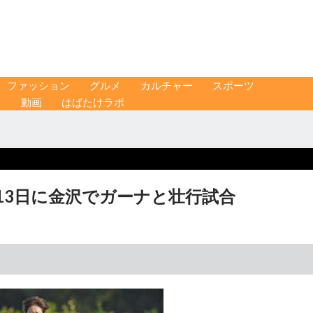
ファッション
グルメ
カルチャー
スポーツ
ス
動画
はばたけラボ
13日に金沢でガーナと壮行試合