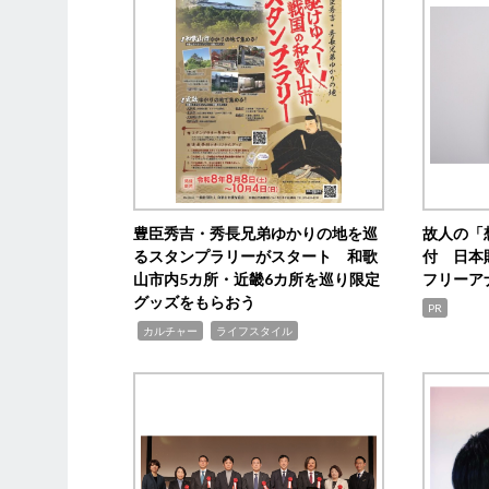
豊臣秀吉・秀長兄弟ゆかりの地を巡
故人の「
るスタンプラリーがスタート 和歌
付 日本
山市内5カ所・近畿6カ所を巡り限定
フリーア
グッズをもらおう
PR
,
,
カルチャー
ライフスタイル