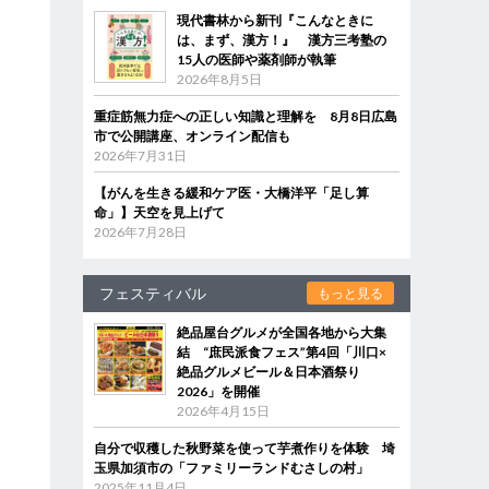
現代書林から新刊『こんなときに
は、まず、漢方！』 漢方三考塾の
15人の医師や薬剤師が執筆
2026年8月5日
重症筋無力症への正しい知識と理解を 8月8日広島
市で公開講座、オンライン配信も
2026年7月31日
【がんを生きる緩和ケア医・大橋洋平「足し算
命」】天空を見上げて
2026年7月28日
フェスティバル
もっと見る
絶品屋台グルメが全国各地から大集
結 “庶民派食フェス”第4回「川口×
絶品グルメビール＆日本酒祭り
2026」を開催
2026年4月15日
自分で収穫した秋野菜を使って芋煮作りを体験 埼
玉県加須市の「ファミリーランドむさしの村」
2025年11月4日