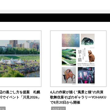
辺の過ごし方を提案 札幌
6人の作家が描く“風景と猫”の共演
川でイベント「川見2026」
歌舞伎座そばのギャラリーYOHAKU
で8月20日から開催
,
イル
カルチャー