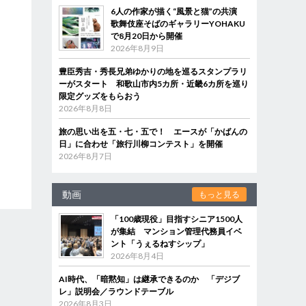
6人の作家が描く“風景と猫”の共演
歌舞伎座そばのギャラリーYOHAKU
で8月20日から開催
2026年8月9日
豊臣秀吉・秀長兄弟ゆかりの地を巡るスタンプラリ
ーがスタート 和歌山市内5カ所・近畿6カ所を巡り
限定グッズをもらおう
2026年8月8日
旅の思い出を五・七・五で！ エースが「かばんの
日」に合わせ「旅行川柳コンテスト」を開催
2026年8月7日
動画
もっと見る
「100歳現役」目指すシニア1500人
が集結 マンション管理代務員イベ
ント「うぇるねすシップ」
2026年8月4日
AI時代、「暗黙知」は継承できるのか 「デジブ
レ」説明会／ラウンドテーブル
2026年8月3日