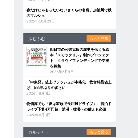
春だけじゃもったいないさくらの名所、加治川で秋
のマルシェ
2025年10月23日
ふむふむ
もっと見る
四日市の公害克服の歴史を伝える絵
本『スモックリン』制作プロジェク
ト クラウドファンディングで支援
を募集
2026年8月5日
「中東発」値上げラッシュが本格化 飲食料品値上
げ、約3年ぶりの多さに
2026年8月4日
物価高でも「夏は家族で長距離ドライブ」 宿泊ド
ライブ予算4万円超、渋滞・猛暑への備えも必須
2026年8月3日
カルチャー
もっと見る