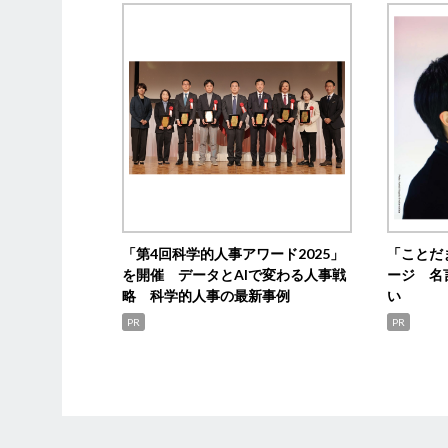
「第4回科学的人事アワード2025」
「ことだ
を開催 データとAIで変わる人事戦
ージ 名
略 科学的人事の最新事例
い
PR
PR