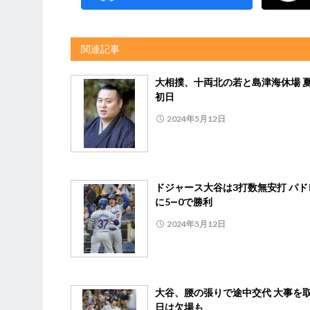
関連記事
大相撲、十両北の若と島津海休場 
初日
2024年5月12日
ドジャース大谷は3打数無安打 パド
に5―0で勝利
2024年5月12日
大谷、腰の張りで途中交代 大事を取
日は欠場も