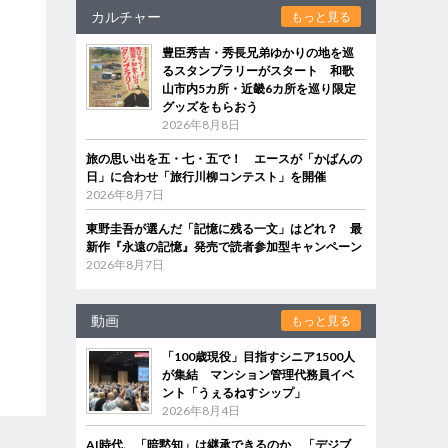
カルチャー
もっと見る
豊臣秀吉・秀長兄弟ゆかりの地を巡
るスタンプラリーがスタート 和歌
山市内5カ所・近畿6カ所を巡り限定
グッズをもらおう
2026年8月8日
旅の思い出を五・七・五で！ エースが「かばんの
日」に合わせ「旅行川柳コンテスト」を開催
2026年8月7日
東野圭吾が選んだ「記憶に残る一文」はどれ？ 最
新作『永遠の記憶』発売で読者参加型キャンペーン
2026年8月7日
動画
もっと見る
「100歳現役」目指すシニア1500人
が集結 マンション管理代務員イベ
ント「うぇるねすシップ」
2026年8月4日
AI時代、「暗黙知」は継承できるのか 「デジブ