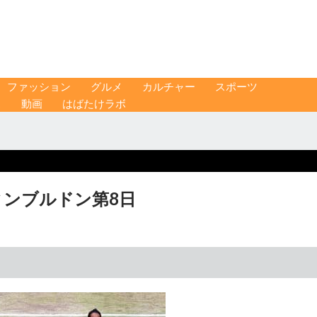
ファッション
グルメ
カルチャー
スポーツ
ス
動画
はばたけラボ
ィンブルドン第8日