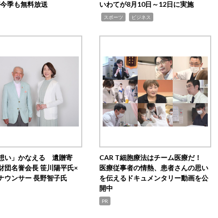
0が今季も無料放送
いわてが8月10日～12日に実施
,
,
スポーツ
ビジネス
想い」かなえる 遺贈寄
CAR T細胞療法はチーム医療だ！
財団名誉会長 笹川陽平氏×
医療従事者の情熱、患者さんの思い
ナウンサー 長野智子氏
を伝えるドキュメンタリー動画を公
開中
PR