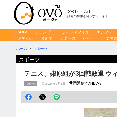
OVO [オーヴォ]
話題の情報を発信するサイト
コンテンツへ移動
検
SDGs
ジェンダー
ライフスタイル
エンタメ
索
おでかけ
まめ学
デジもの
ペット
ビジネ
ホーム
>
スポーツ
スポーツ
テニス、柴原組が3回戦敗退 ウ
共同通信 47NEWS
2024年7月8日
スポーツ