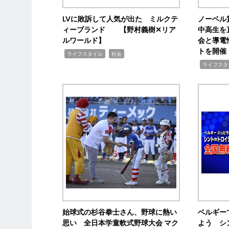
LVに敗訴して人気が出た ミルクテ
ノーベル
ィーブランド 【野村義樹✕リア
中高生を
ルワールド】
会と導電
トを開催
,
,
ライフスタイル
社会
,
ライフスタ
始球式の杉谷拳士さん、野球に熱い
ベルギー
思い 全日本学童軟式野球大会 マク
よう シ