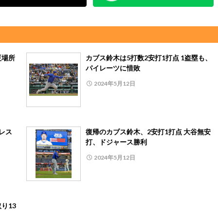
夏場所
カブス鈴木は5打数2安打1打点 1盗塁も、
パイレーツに惜敗
2024年5月12日
レス
復帰のカブス鈴木、2安打1打点 大谷無安
打、ドジャース勝利
2024年5月12日
り13