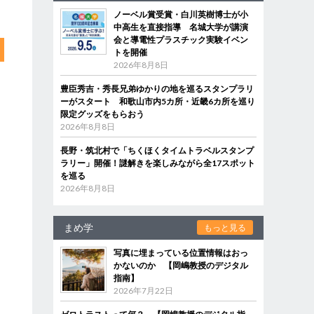
ノーベル賞受賞・白川英樹博士が小
中高生を直接指導 名城大学が講演
会と導電性プラスチック実験イベン
トを開催
2026年8月8日
豊臣秀吉・秀長兄弟ゆかりの地を巡るスタンプラリ
ーがスタート 和歌山市内5カ所・近畿6カ所を巡り
限定グッズをもらおう
2026年8月8日
長野・筑北村で「ちくほくタイムトラベルスタンプ
ラリー」開催！謎解きを楽しみながら全17スポット
を巡る
2026年8月8日
まめ学
もっと見る
写真に埋まっている位置情報はおっ
かないのか 【岡嶋教授のデジタル
指南】
2026年7月22日