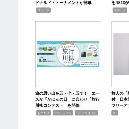
ドナルド・トーナメントが開幕
をBS1
,
,
スポーツ
スポーツ
旅の思い出を五・七・五で！ エー
故人の「
スが「かばんの日」に合わせ「旅行
付 日本
川柳コンテスト」を開催
フリーア
,
,
,
おでかけ
ファッション
ライフスタイル
PR