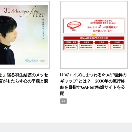
ま」宿る羽生結弦のメッセ
HIV/エイズにまつわる6つの“理解の
言がもたらす心の平穏と潤
ギャップ”とは？ 2030年の流行終
結を目指すGAP6の特設サイトを公
開
PR