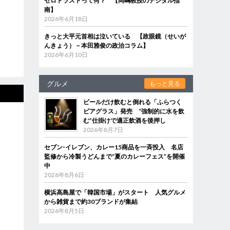
ゼロトラストって何？ 【岡嶋教授のデジタル指
南】
2026年6月18日
きっと大平元首相は泣いている 【政眼鏡（せいが
んきょう）－本田雅俊の政治コラム】
2026年6月10日
グルメ
もっと見る
ビールだけ飲むと倒れる「ふらつく
ビアグラス」発売 “強制的に水を飲
む”仕掛けで適正飲酒を後押し
2026年8月7日
セブン‐イレブン、カレー15商品を一斉投入 名店
監修から冷製うどんまで“夏のカレーフェス”を開催
中
2026年8月6日
横浜高島屋で「韓国市場」がスタート 人気グルメ
から雑貨まで約30ブランドが集結
2026年8月5日