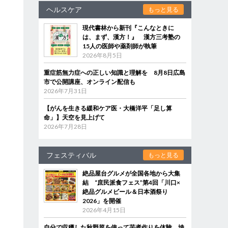
ヘルスケア
もっと見る
現代書林から新刊『こんなときに
は、まず、漢方！』 漢方三考塾の
15人の医師や薬剤師が執筆
2026年8月5日
重症筋無力症への正しい知識と理解を 8月8日広島
市で公開講座、オンライン配信も
2026年7月31日
【がんを生きる緩和ケア医・大橋洋平「足し算
命」】天空を見上げて
2026年7月28日
フェスティバル
もっと見る
絶品屋台グルメが全国各地から大集
結 “庶民派食フェス”第4回「川口×
絶品グルメビール＆日本酒祭り
2026」を開催
2026年4月15日
自分で収穫した秋野菜を使って芋煮作りを体験 埼