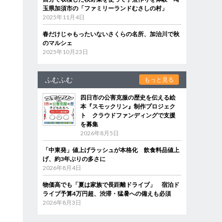
玉県加須市の「ファミリーランドむさしの村」
2025年11月4日
春だけじゃもったいないさくらの名所、加治川で秋
のマルシェ
2025年10月23日
ふむふむ
もっと見る
四日市の公害克服の歴史を伝える絵
本『スモックリン』制作プロジェク
ト クラウドファンディングで支援
を募集
2026年8月5日
「中東発」値上げラッシュが本格化 飲食料品値上
げ、約3年ぶりの多さに
2026年8月4日
物価高でも「夏は家族で長距離ドライブ」 宿泊ド
ライブ予算4万円超、渋滞・猛暑への備えも必須
2026年8月3日