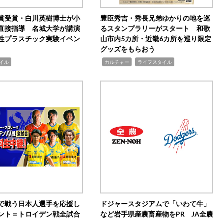
賞受賞・白川英樹博士が小
豊臣秀吉・秀長兄弟ゆかりの地を巡
直接指導 名城大学が講演
るスタンプラリーがスタート 和歌
性プラスチック実験イベン
山市内5カ所・近畿6カ所を巡り限定
グッズをもらおう
,
,
イル
カルチャー
ライフスタイル
で戦う日本人選手を応援し
ドジャースタジアムで「いわて牛」
ント＝トロイデン戦全試合
など岩手県産農畜産物をPR JA全農