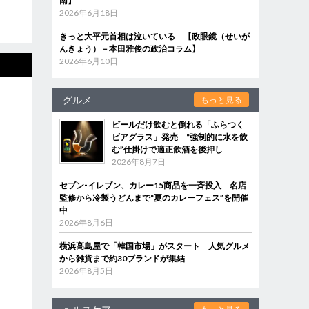
南】
2026年6月18日
きっと大平元首相は泣いている 【政眼鏡（せいが
んきょう）－本田雅俊の政治コラム】
2026年6月10日
グルメ
もっと見る
ビールだけ飲むと倒れる「ふらつく
ビアグラス」発売 “強制的に水を飲
む”仕掛けで適正飲酒を後押し
2026年8月7日
セブン‐イレブン、カレー15商品を一斉投入 名店
監修から冷製うどんまで“夏のカレーフェス”を開催
中
2026年8月6日
横浜高島屋で「韓国市場」がスタート 人気グルメ
から雑貨まで約30ブランドが集結
2026年8月5日