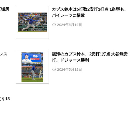
夏場所
カブス鈴木は5打数2安打1打点 1盗塁も、
パイレーツに惜敗
2024年5月12日
レス
復帰のカブス鈴木、2安打1打点 大谷無安
打、ドジャース勝利
2024年5月12日
り13