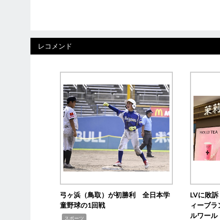
レコメンド
弓ヶ浜（鳥取）が初勝利 全日本学
LVに敗
童野球の1回戦
ィーブラ
ルワール
,
スポーツ