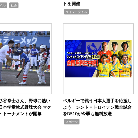
トを開催
,
イル
社会
,
ライフスタイル
杉谷拳士さん、野球に熱い
ベルギーで戦う日本人選手を応援し
日本学童軟式野球大会 マク
よう シント＝トロイデン戦全試合
・トーナメントが開幕
をBS10が今季も無料放送
,
スポーツ