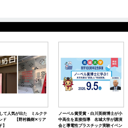
訴して人気が出た ミルクテ
ノーベル賞受賞・白川英樹博士が小
ンド 【野村義樹✕リア
中高生を直接指導 名城大学が講演
ド】
会と導電性プラスチック実験イベン