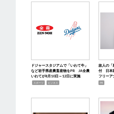
ドジャースタジアムで「いわて牛」
故人の「
など岩手県産農畜産物をPR JA全農
付 日本
いわてが8月10日～12日に実施
フリーア
,
,
スポーツ
ビジネス
PR