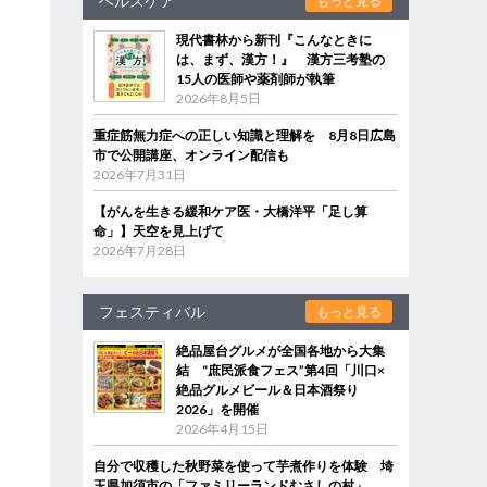
ヘルスケア
もっと見る
現代書林から新刊『こんなときに
は、まず、漢方！』 漢方三考塾の
15人の医師や薬剤師が執筆
2026年8月5日
重症筋無力症への正しい知識と理解を 8月8日広島
市で公開講座、オンライン配信も
2026年7月31日
【がんを生きる緩和ケア医・大橋洋平「足し算
命」】天空を見上げて
2026年7月28日
フェスティバル
もっと見る
絶品屋台グルメが全国各地から大集
結 “庶民派食フェス”第4回「川口×
絶品グルメビール＆日本酒祭り
2026」を開催
2026年4月15日
自分で収穫した秋野菜を使って芋煮作りを体験 埼
玉県加須市の「ファミリーランドむさしの村」