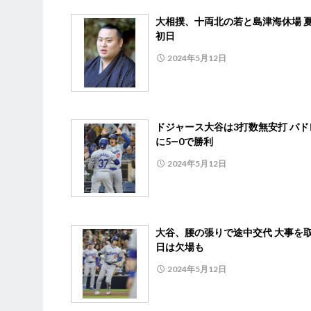
大相撲、十両北の若と島津海休場 
初日
2024年5月12日
ドジャース大谷は3打数無安打 パド
に5―0で勝利
2024年5月12日
大谷、腰の張りで途中交代 大事を取
日は欠場も
2024年5月12日