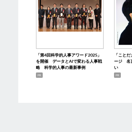
「第4回科学的人事アワード2025」
「ことだ
を開催 データとAIで変わる人事戦
ージ 名
略 科学的人事の最新事例
い
PR
PR