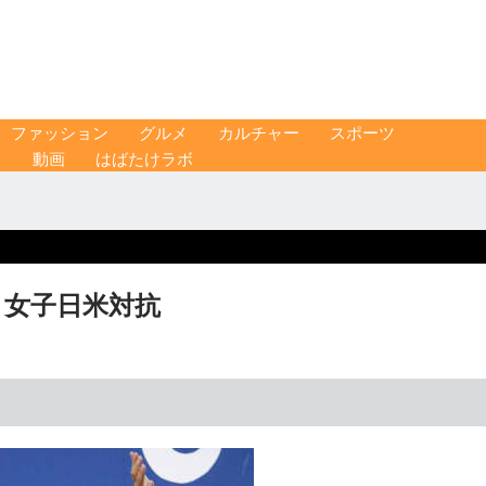
ファッション
グルメ
カルチャー
スポーツ
ス
動画
はばたけラボ
 女子日米対抗