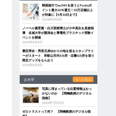
韓国旅行でau PAYを使うとPontaポ
イント最大20％還元！30万店舗以上
が対象に【9月30日まで】
2026年8月8日
ノーベル賞受賞・白川英樹博士が小中高生を直接指
導 名城大学が講演会と導電性プラスチック実験イ
ベントを開催
2026年8月8日
豊臣秀吉・秀長兄弟ゆかりの地を巡るスタンプラリ
ーがスタート 和歌山市内5カ所・近畿6カ所を巡り
限定グッズをもらおう
2026年8月8日
まめ学
もっと見る
写真に埋まっている位置情報はおっ
かないのか 【岡嶋教授のデジタル
指南】
2026年7月22日
ゼロトラストって何？ 【岡嶋教授のデジタル指