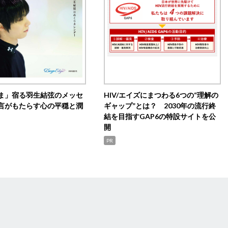
ま」宿る羽生結弦のメッセ
HIV/エイズにまつわる6つの“理解の
言がもたらす心の平穏と潤
ギャップ”とは？ 2030年の流行終
結を目指すGAP6の特設サイトを公
開
PR