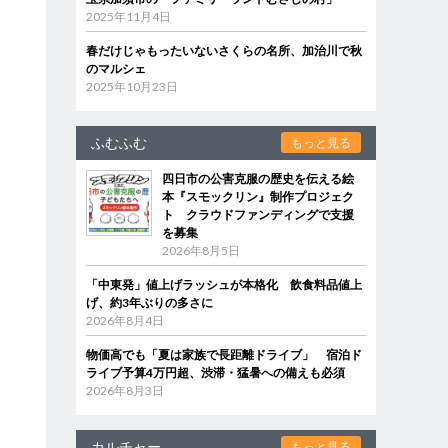
2025年11月4日
春だけじゃもったいないさくらの名所、加治川で秋
のマルシェ
2025年10月23日
ふむふむ
もっと見る
四日市の公害克服の歴史を伝える絵
本『スモックリン』制作プロジェク
ト クラウドファンディングで支援
を募集
2026年8月5日
「中東発」値上げラッシュが本格化 飲食料品値上
げ、約3年ぶりの多さに
2026年8月4日
物価高でも「夏は家族で長距離ドライブ」 宿泊ド
ライブ予算4万円超、渋滞・猛暑への備えも必須
2026年8月3日
カルチャー
もっと見る