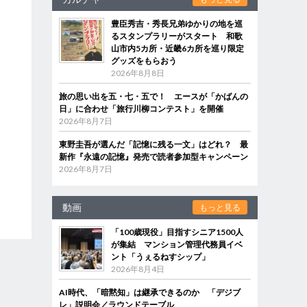
豊臣秀吉・秀長兄弟ゆかりの地を巡
るスタンプラリーがスタート 和歌
山市内5カ所・近畿6カ所を巡り限定
グッズをもらおう
2026年8月8日
旅の思い出を五・七・五で！ エースが「かばんの
日」に合わせ「旅行川柳コンテスト」を開催
2026年8月7日
東野圭吾が選んだ「記憶に残る一文」はどれ？ 最
新作『永遠の記憶』発売で読者参加型キャンペーン
2026年8月7日
動画
もっと見る
「100歳現役」目指すシニア1500人
が集結 マンション管理代務員イベ
ント「うぇるねすシップ」
2026年8月4日
AI時代、「暗黙知」は継承できるのか 「デジブ
レ」説明会／ラウンドテーブル