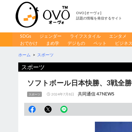
OVO [オーヴォ]
話題の情報を発信するサイト
コンテンツへ移動
検
SDGs
ジェンダー
ライフスタイル
エンタメ
索
おでかけ
まめ学
デジもの
ペット
ビジネ
ホーム
>
スポーツ
スポーツ
ソフトボール日本快勝、3戦全勝
共同通信 47NEWS
2024年7月8日
スポーツ