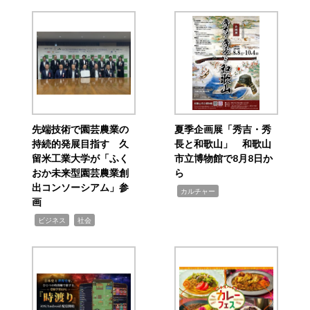
先端技術で園芸農業の
夏季企画展「秀吉・秀
持続的発展目指す 久
長と和歌山」 和歌山
留米工業大学が「ふく
市立博物館で8月8日か
おか未来型園芸農業創
ら
出コンソーシアム」参
,
カルチャー
画
,
,
ビジネス
社会