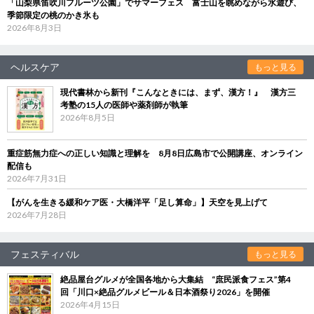
「山梨県笛吹川フルーツ公園」でサマーフェス 富士山を眺めながら水遊び、
季節限定の桃のかき氷も
2026年8月3日
ヘルスケア
もっと見る
現代書林から新刊『こんなときには、まず、漢方！』 漢方三
考塾の15人の医師や薬剤師が執筆
2026年8月5日
重症筋無力症への正しい知識と理解を 8月8日広島市で公開講座、オンライン
配信も
2026年7月31日
【がんを生きる緩和ケア医・大橋洋平「足し算命」】天空を見上げて
2026年7月28日
フェスティバル
もっと見る
絶品屋台グルメが全国各地から大集結 “庶民派食フェス”第4
回「川口×絶品グルメビール＆日本酒祭り2026」を開催
2026年4月15日