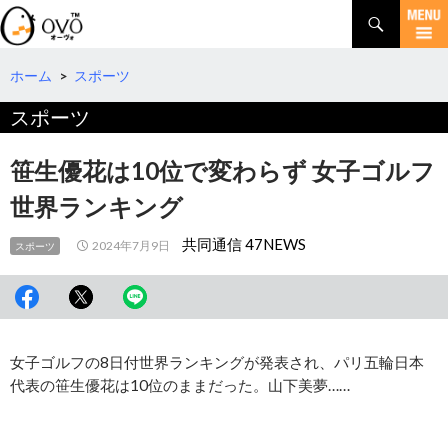
検
索
コ
ン
テ
ホーム
>
スポーツ
ン
スポーツ
ツ
へ
移
笹生優花は10位で変わらず 女子ゴルフ
動
世界ランキング
共同通信 47NEWS
2024年7月9日
スポーツ
女子ゴルフの8日付世界ランキングが発表され、パリ五輪日本
代表の笹生優花は10位のままだった。山下美夢……