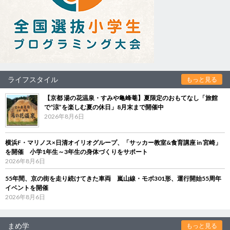
ライフスタイル
もっと見る
【京都 湯の花温泉・すみや亀峰菴】夏限定のおもてなし「旅館
で“涼”を楽しむ夏の休日」8月末まで開催中
2026年8月6日
横浜F・マリノス×日清オイリオグループ、「サッカー教室&食育講座 in 宮崎」
を開催 小学1年生～3年生の身体づくりをサポート
2026年8月6日
55年間、京の街を走り続けてきた車両 嵐山線・モボ301形、運行開始55周年
イベントを開催
2026年8月6日
まめ学
もっと見る