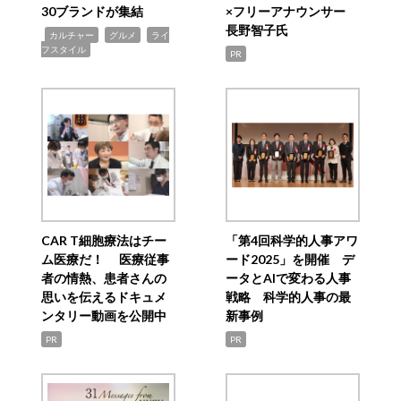
30ブランドが集結
×フリーアナウンサー
長野智子氏
,
,
,
カルチャー
グルメ
ライ
フスタイル
PR
CAR T細胞療法はチー
「第4回科学的人事アワ
ム医療だ！ 医療従事
ード2025」を開催 デ
者の情熱、患者さんの
ータとAIで変わる人事
思いを伝えるドキュメ
戦略 科学的人事の最
ンタリー動画を公開中
新事例
PR
PR