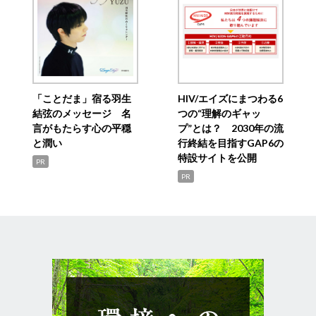
「ことだま」宿る羽生
HIV/エイズにまつわる6
結弦のメッセージ 名
つの“理解のギャッ
言がもたらす心の平穏
プ”とは？ 2030年の流
と潤い
行終結を目指すGAP6の
特設サイトを公開
PR
PR