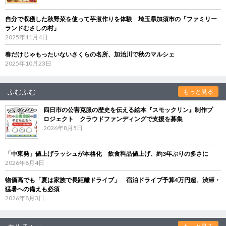
自分で収穫した秋野菜を使って芋煮作りを体験 埼玉県加須市の「ファミリー
ランドむさしの村」
2025年11月4日
春だけじゃもったいないさくらの名所、加治川で秋のマルシェ
2025年10月23日
ふむふむ
もっと見る
四日市の公害克服の歴史を伝える絵本『スモックリン』制作プ
ロジェクト クラウドファンディングで支援を募集
2026年8月5日
「中東発」値上げラッシュが本格化 飲食料品値上げ、約3年ぶりの多さに
2026年8月4日
物価高でも「夏は家族で長距離ドライブ」 宿泊ドライブ予算4万円超、渋滞・
猛暑への備えも必須
2026年8月3日