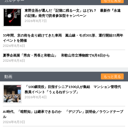
カルチャー
もっと見る
東野圭吾が選んだ「記憶に残る一文」はどれ？ 最新作『永遠
の記憶』発売で読者参加型キャンペーン
2026年8月7日
55年間、京の街を走り続けてきた車両 嵐山線・モボ301形、運行開始55周年
イベントを開催
2026年8月6日
夏季企画展「秀吉・秀長と和歌山」 和歌山市立博物館で8月8日から
2026年8月6日
動画
もっと見る
「100歳現役」目指すシニア1500人が集結 マンション管理代
務員イベント「うぇるねすシップ」
2026年8月4日
AI時代、「暗黙知」は継承できるのか 「デジブレ」説明会／ラウンドテーブ
ル
2026年8月3日