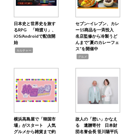
日本史と世界史を旅す
セブン‐イレブン、カレ
るRPG 「時渡り」、
ー15商品を一斉投入
iOS/Androidで配信開
名店監修から冷製うど
始
んまで“夏のカレーフェ
ス”を開催中
,
カルチャー
,
グルメ
横浜高島屋で「韓国市
故人の「想い」かなえ
場」がスタート 人気
る 遺贈寄付 日本財
グルメから雑貨まで約
団名誉会長 笹川陽平氏