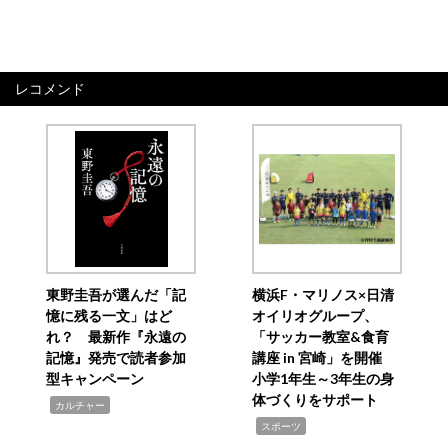
レコメンド
東野圭吾が選んだ「記
横浜F・マリノス×日清
憶に残る一文」はど
オイリオグループ、
れ？ 最新作『永遠の
「サッカー教室&食育
記憶』発売で読者参加
講座 in 宮崎」を開催
型キャンペーン
小学1年生～3年生の身
体づくりをサポート
,
カルチャー
,
スポーツ