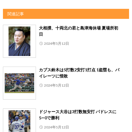
関連記事
大相撲、十両北の若と島津海休場 夏場所初
日
2024年5月12日
カブス鈴木は5打数2安打1打点 1盗塁も、パ
イレーツに惜敗
2024年5月12日
ドジャース大谷は3打数無安打 パドレスに
5―0で勝利
2024年5月12日