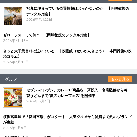
写真に埋まっている位置情報はおっかないのか 【岡嶋教授の
デジタル指南】
2026年7月22日
ゼロトラストって何？ 【岡嶋教授のデジタル指南】
2026年6月18日
きっと大平元首相は泣いている 【政眼鏡（せいがんきょう）－本田雅俊の政
治コラム】
2026年6月10日
グルメ
もっと見る
セブン‐イレブン、カレー15商品を一斉投入 名店監修から冷
製うどんまで“夏のカレーフェス”を開催中
2026年8月6日
横浜高島屋で「韓国市場」がスタート 人気グルメから雑貨まで約30ブランド
が集結
2026年8月5日