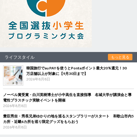
ライフスタイル
もっと見る
韓国旅行でau PAYを使うとPontaポイント最大20％還元！30
万店舗以上が対象に【9月30日まで】
2026年8月8日
ノーベル賞受賞・白川英樹博士が小中高生を直接指導 名城大学が講演会と導
電性プラスチック実験イベントを開催
2026年8月8日
豊臣秀吉・秀長兄弟ゆかりの地を巡るスタンプラリーがスタート 和歌山市内5
カ所・近畿6カ所を巡り限定グッズをもらおう
2026年8月8日