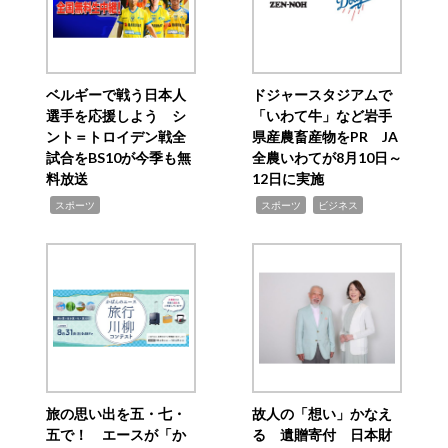
ベルギーで戦う日本人
ドジャースタジアムで
選手を応援しよう シ
「いわて牛」など岩手
ント＝トロイデン戦全
県産農畜産物をPR JA
試合をBS10が今季も無
全農いわてが8月10日～
料放送
12日に実施
,
,
,
スポーツ
スポーツ
ビジネス
旅の思い出を五・七・
故人の「想い」かなえ
五で！ エースが「か
る 遺贈寄付 日本財