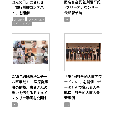
ばんの日」に合わせ
団名誉会長 笹川陽平氏
「旅行川柳コンテス
×フリーアナウンサー
ト」を開催
長野智子氏
,
,
,
おでかけ
ファッション
PR
ライフスタイル
CAR T細胞療法はチー
「第4回科学的人事アワ
ム医療だ！ 医療従事
ード2025」を開催 デ
者の情熱、患者さんの
ータとAIで変わる人事
思いを伝えるドキュメ
戦略 科学的人事の最
ンタリー動画を公開中
新事例
PR
PR