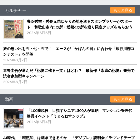
カルチャー
もっと見る
豊臣秀吉・秀長兄弟ゆかりの地を巡るスタンプラリーがスター
ト 和歌山市内5カ所・近畿6カ所を巡り限定グッズをもらおう
2026年8月8日
旅の思い出を五・七・五で！ エースが「かばんの日」に合わせ「旅行川柳コ
ンテスト」を開催
2026年8月7日
東野圭吾が選んだ「記憶に残る一文」はどれ？ 最新作『永遠の記憶』発売で
読者参加型キャンペーン
2026年8月7日
動画
もっと見る
「100歳現役」目指すシニア1500人が集結 マンション管理代
務員イベント「うぇるねすシップ」
2026年8月4日
AI時代、「暗黙知」は継承できるのか 「デジブレ」説明会／ラウンドテーブ