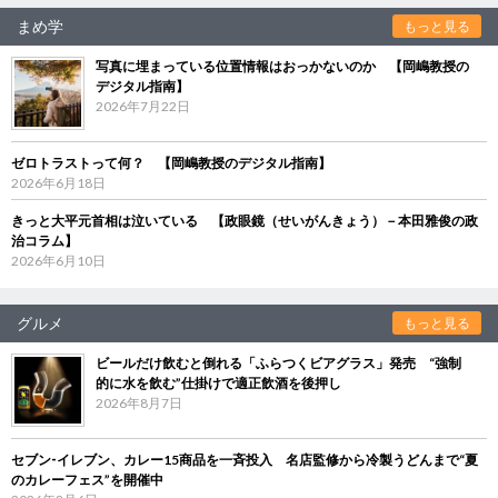
まめ学
もっと見る
写真に埋まっている位置情報はおっかないのか 【岡嶋教授の
デジタル指南】
2026年7月22日
ゼロトラストって何？ 【岡嶋教授のデジタル指南】
2026年6月18日
きっと大平元首相は泣いている 【政眼鏡（せいがんきょう）－本田雅俊の政
治コラム】
2026年6月10日
グルメ
もっと見る
ビールだけ飲むと倒れる「ふらつくビアグラス」発売 “強制
的に水を飲む”仕掛けで適正飲酒を後押し
2026年8月7日
セブン‐イレブン、カレー15商品を一斉投入 名店監修から冷製うどんまで“夏
のカレーフェス”を開催中