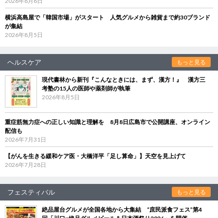
2026年8月6日
横浜高島屋で「韓国市場」がスタート 人気グルメから雑貨まで約30ブランド
が集結
2026年8月5日
ヘルスケア
もっと見る
現代書林から新刊『こんなときには、まず、漢方！』 漢方三
考塾の15人の医師や薬剤師が執筆
2026年8月5日
重症筋無力症への正しい知識と理解を 8月8日広島市で公開講座、オンライン
配信も
2026年7月31日
【がんを生きる緩和ケア医・大橋洋平「足し算命」】天空を見上げて
2026年7月28日
フェスティバル
もっと見る
絶品屋台グルメが全国各地から大集結 “庶民派食フェス”第4