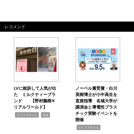
レコメンド
LVに敗訴して人気が出
ノーベル賞受賞・白川
た ミルクティーブラ
英樹博士が小中高生を
ンド 【野村義樹✕
直接指導 名城大学が
リアルワールド】
講演会と導電性プラス
チック実験イベントを
,
,
ライフスタイル
社会
開催
,
ライフスタイル