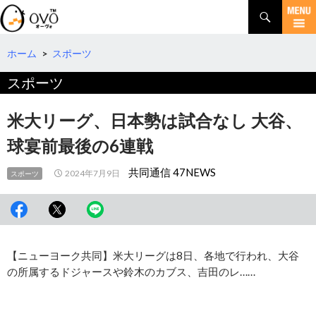
検
索
コ
ン
テ
ホーム
>
スポーツ
ン
スポーツ
ツ
へ
移
米大リーグ、日本勢は試合なし 大谷、
動
球宴前最後の6連戦
共同通信 47NEWS
2024年7月9日
スポーツ
【ニューヨーク共同】米大リーグは8日、各地で行われ、大谷
の所属するドジャースや鈴木のカブス、吉田のレ……