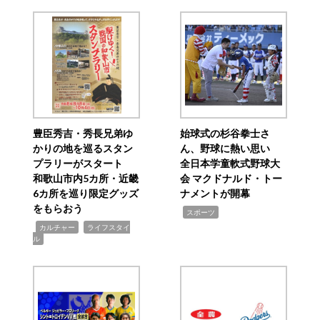
豊臣秀吉・秀長兄弟ゆ
始球式の杉谷拳士さ
かりの地を巡るスタン
ん、野球に熱い思い
プラリーがスタート
全日本学童軟式野球大
和歌山市内5カ所・近畿
会 マクドナルド・トー
6カ所を巡り限定グッズ
ナメントが開幕
をもらおう
,
スポーツ
,
,
カルチャー
ライフスタイ
ル