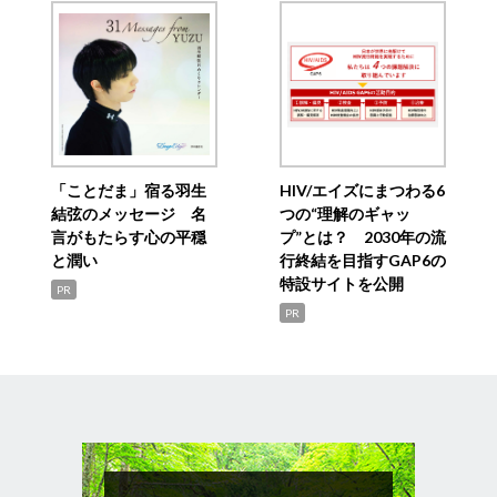
「ことだま」宿る羽生
HIV/エイズにまつわる6
結弦のメッセージ 名
つの“理解のギャッ
言がもたらす心の平穏
プ”とは？ 2030年の流
と潤い
行終結を目指すGAP6の
特設サイトを公開
PR
PR