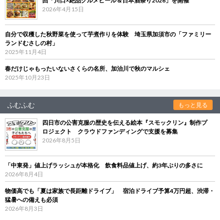
回「川口×絶品グルメビール＆日本酒祭り2026」を開催
2026年4月15日
自分で収穫した秋野菜を使って芋煮作りを体験 埼玉県加須市の「ファミリー
ランドむさしの村」
2025年11月4日
春だけじゃもったいないさくらの名所、加治川で秋のマルシェ
2025年10月23日
ふむふむ
もっと見る
四日市の公害克服の歴史を伝える絵本『スモックリン』制作プ
ロジェクト クラウドファンディングで支援を募集
2026年8月5日
「中東発」値上げラッシュが本格化 飲食料品値上げ、約3年ぶりの多さに
2026年8月4日
物価高でも「夏は家族で長距離ドライブ」 宿泊ドライブ予算4万円超、渋滞・
猛暑への備えも必須
2026年8月3日