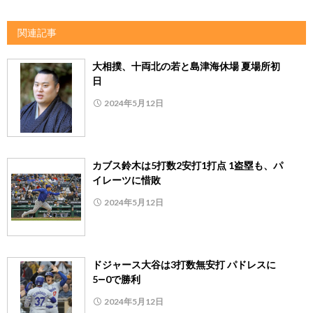
関連記事
大相撲、十両北の若と島津海休場 夏場所初
日
2024年5月12日
カブス鈴木は5打数2安打1打点 1盗塁も、パ
イレーツに惜敗
2024年5月12日
ドジャース大谷は3打数無安打 パドレスに
5―0で勝利
2024年5月12日