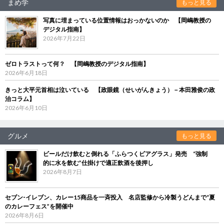
まめ学
もっと見る
写真に埋まっている位置情報はおっかないのか 【岡嶋教授の
デジタル指南】
2026年7月22日
ゼロトラストって何？ 【岡嶋教授のデジタル指南】
2026年6月18日
きっと大平元首相は泣いている 【政眼鏡（せいがんきょう）－本田雅俊の政
治コラム】
2026年6月10日
グルメ
もっと見る
ビールだけ飲むと倒れる「ふらつくビアグラス」発売 “強制
的に水を飲む”仕掛けで適正飲酒を後押し
2026年8月7日
セブン‐イレブン、カレー15商品を一斉投入 名店監修から冷製うどんまで“夏
のカレーフェス”を開催中
2026年8月6日