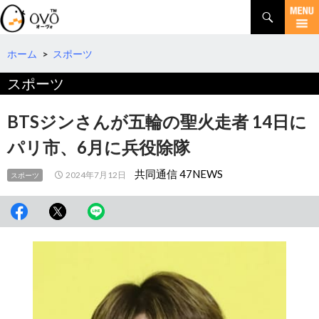
検
索
コ
ン
テ
ホーム
>
スポーツ
ン
スポーツ
ツ
へ
移
BTSジンさんが五輪の聖火走者 14日に
動
パリ市、6月に兵役除隊
共同通信 47NEWS
2024年7月12日
スポーツ