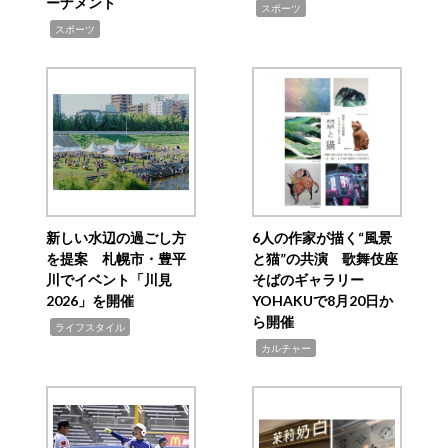
ーナメント
,
スポーツ
,
スポーツ
新しい水辺の過ごし方
6人の作家が描く“風景
を提案 札幌市・豊平
と猫”の共演 歌舞伎座
川でイベント「川見
そばのギャラリー
2026」を開催
YOHAKUで8月20日か
ら開催
,
ライフスタイル
,
カルチャー