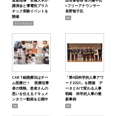
直接指導 名城大学が
団名誉会長 笹川陽平氏
講演会と導電性プラス
×フリーアナウンサー
チック実験イベントを
長野智子氏
開催
PR
,
ライフスタイル
CAR T細胞療法はチー
「第4回科学的人事アワ
ム医療だ！ 医療従事
ード2025」を開催 デ
者の情熱、患者さんの
ータとAIで変わる人事
思いを伝えるドキュメ
戦略 科学的人事の最
ンタリー動画を公開中
新事例
PR
PR