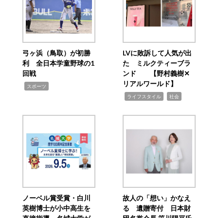
弓ヶ浜（鳥取）が初勝
LVに敗訴して人気が出
利 全日本学童野球の1
た ミルクティーブラ
回戦
ンド 【野村義樹✕
リアルワールド】
,
スポーツ
,
,
ライフスタイル
社会
ノーベル賞受賞・白川
故人の「想い」かなえ
英樹博士が小中高生を
る 遺贈寄付 日本財