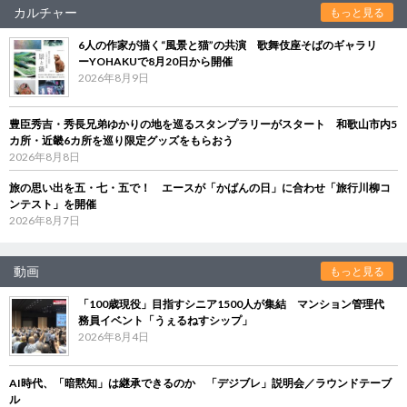
カルチャー
もっと見る
6人の作家が描く“風景と猫”の共演 歌舞伎座そばのギャラリ
ーYOHAKUで8月20日から開催
2026年8月9日
豊臣秀吉・秀長兄弟ゆかりの地を巡るスタンプラリーがスタート 和歌山市内5
カ所・近畿6カ所を巡り限定グッズをもらおう
2026年8月8日
旅の思い出を五・七・五で！ エースが「かばんの日」に合わせ「旅行川柳コ
ンテスト」を開催
2026年8月7日
動画
もっと見る
「100歳現役」目指すシニア1500人が集結 マンション管理代
務員イベント「うぇるねすシップ」
2026年8月4日
AI時代、「暗黙知」は継承できるのか 「デジブレ」説明会／ラウンドテーブ
ル