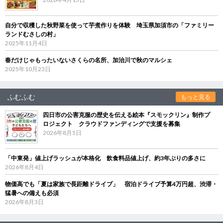
自分で収穫した秋野菜を使って芋煮作りを体験 埼玉県加須市の「ファミリー
ランドむさしの村」
2025年11月4日
春だけじゃもったいないさくらの名所、加治川で秋のマルシェ
2025年10月23日
ふむふむ
もっと見る
四日市の公害克服の歴史を伝える絵本『スモックリン』制作プ
ロジェクト クラウドファンディングで支援を募集
2026年8月5日
「中東発」値上げラッシュが本格化 飲食料品値上げ、約3年ぶりの多さに
2026年8月4日
物価高でも「夏は家族で長距離ドライブ」 宿泊ドライブ予算4万円超、渋滞・
猛暑への備えも必須
2026年8月3日