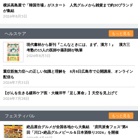
横浜高島屋で「韓国市場」がスタート 人気グルメから雑貨まで約30ブランド
が集結
2026年8月5日
ヘルスケア
もっと見る
現代書林から新刊『こんなときには、まず、漢方！』 漢方三
考塾の15人の医師や薬剤師が執筆
2026年8月5日
重症筋無力症への正しい知識と理解を 8月8日広島市で公開講座、オンライン
配信も
2026年7月31日
【がんを生きる緩和ケア医・大橋洋平「足し算命」】天空を見上げて
2026年7月28日
フェスティバル
もっと見る
絶品屋台グルメが全国各地から大集結 “庶民派食フェス”第4
回「川口×絶品グルメビール＆日本酒祭り2026」を開催
2026年4月15日