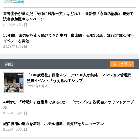
東野圭吾が選んだ「記憶に残る一文」はどれ？ 最新作『永遠の記憶』発売で
読者参加型キャンペーン
2026年8月7日
55年間、京の街を走り続けてきた車両 嵐山線・モボ301形、運行開始55周年
イベントを開催
2026年8月6日
動画
もっと見る
「100歳現役」目指すシニア1500人が集結 マンション管理代
務員イベント「うぇるねすシップ」
2026年8月4日
AI時代、「暗黙知」は継承できるのか 「デジブレ」説明会／ラウンドテーブ
ル
2026年8月3日
紀伊勝浦の魅力を堪能 ホテル浦島、日昇館をリニューアル
2026年8月3日