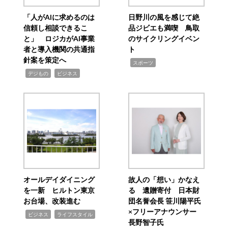
「人がAIに求めるのは
日野川の風を感じて絶
信頼し相談できるこ
品ジビエも満喫 鳥取
と」 ロジカがAI事業
のサイクリングイベン
者と導入機関の共通指
ト
針案を策定へ
,
スポーツ
,
,
デジもの
ビジネス
オールデイダイニング
故人の「想い」かなえ
を一新 ヒルトン東京
る 遺贈寄付 日本財
お台場、改装進む
団名誉会長 笹川陽平氏
×フリーアナウンサー
,
,
ビジネス
ライフスタイル
長野智子氏