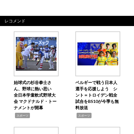
レコメンド
始球式の杉谷拳士さ
ベルギーで戦う日本人
ん、野球に熱い思い
選手を応援しよう シ
全日本学童軟式野球大
ント＝トロイデン戦全
会 マクドナルド・トー
試合をBS10が今季も無
ナメントが開幕
料放送
,
,
スポーツ
スポーツ