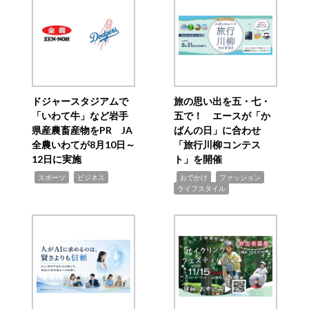
ドジャースタジアムで
旅の思い出を五・七・
「いわて牛」など岩手
五で！ エースが「か
県産農畜産物をPR JA
ばんの日」に合わせ
全農いわてが8月10日～
「旅行川柳コンテス
12日に実施
ト」を開催
,
,
,
,
,
スポーツ
ビジネス
おでかけ
ファッション
ライフスタイル