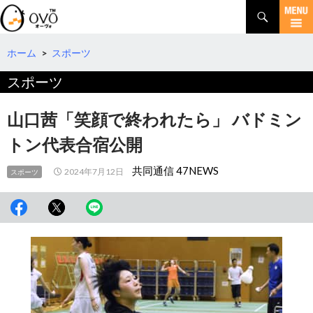
検
索
コ
ン
テ
ホーム
>
スポーツ
ン
スポーツ
ツ
へ
移
山口茜「笑顔で終われたら」 バドミン
動
トン代表合宿公開
共同通信 47NEWS
2024年7月12日
スポーツ