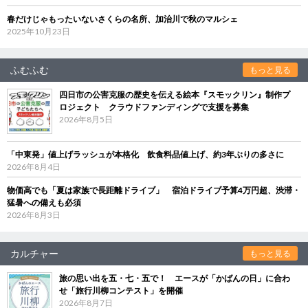
春だけじゃもったいないさくらの名所、加治川で秋のマルシェ
2025年10月23日
ふむふむ
もっと見る
四日市の公害克服の歴史を伝える絵本『スモックリン』制作プ
ロジェクト クラウドファンディングで支援を募集
2026年8月5日
「中東発」値上げラッシュが本格化 飲食料品値上げ、約3年ぶりの多さに
2026年8月4日
物価高でも「夏は家族で長距離ドライブ」 宿泊ドライブ予算4万円超、渋滞・
猛暑への備えも必須
2026年8月3日
カルチャー
もっと見る
旅の思い出を五・七・五で！ エースが「かばんの日」に合わ
せ「旅行川柳コンテスト」を開催
2026年8月7日