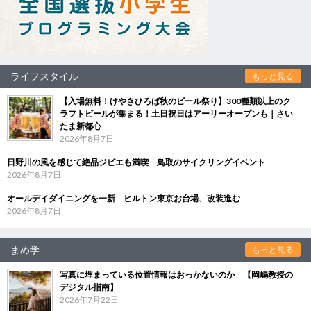
ライフスタイル
もっと見る
【入場無料！けやきひろば秋のビール祭り】300種類以上のク
ラフトビールが集まる！土日祝日はアーリーオープンも｜さい
たま新都心
2026年8月7日
日野川の風を感じて絶品ジビエも満喫 鳥取のサイクリングイベント
2026年8月7日
オールデイダイニングを一新 ヒルトン東京お台場、改装進む
2026年8月7日
まめ学
もっと見る
写真に埋まっている位置情報はおっかないのか 【岡嶋教授の
デジタル指南】
2026年7月22日