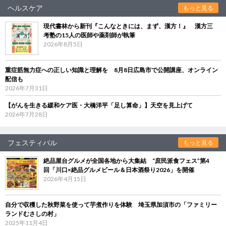
ヘルスケア
もっと見る
現代書林から新刊『こんなときには、まず、漢方！』 漢方三
考塾の15人の医師や薬剤師が執筆
2026年8月5日
重症筋無力症への正しい知識と理解を 8月8日広島市で公開講座、オンライン
配信も
2026年7月31日
【がんを生きる緩和ケア医・大橋洋平「足し算命」】天空を見上げて
2026年7月28日
フェスティバル
もっと見る
絶品屋台グルメが全国各地から大集結 “庶民派食フェス”第4
回「川口×絶品グルメビール＆日本酒祭り2026」を開催
2026年4月15日
自分で収穫した秋野菜を使って芋煮作りを体験 埼玉県加須市の「ファミリー
ランドむさしの村」
2025年11月4日