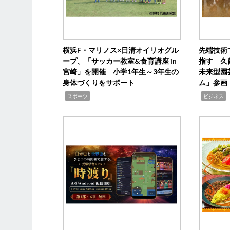
横浜F・マリノス×日清オイリオグル
先端技術
ープ、「サッカー教室&食育講座 in
指す 久
宮崎」を開催 小学1年生～3年生の
未来型園
身体づくりをサポート
ム」参画
,
,
,
スポーツ
ビジネス