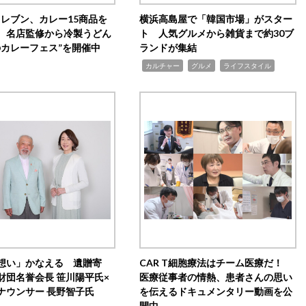
イレブン、カレー15商品を
横浜高島屋で「韓国市場」がスター
 名店監修から冷製うどん
ト 人気グルメから雑貨まで約30ブ
のカレーフェス”を開催中
ランドが集結
,
,
,
カルチャー
グルメ
ライフスタイル
想い」かなえる 遺贈寄
CAR T細胞療法はチーム医療だ！
財団名誉会長 笹川陽平氏×
医療従事者の情熱、患者さんの思い
ナウンサー 長野智子氏
を伝えるドキュメンタリー動画を公
開中