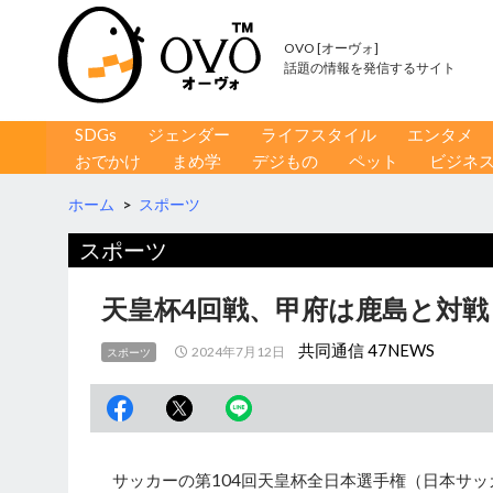
OVO [オーヴォ]
話題の情報を発信するサイト
コンテンツへ移動
検
SDGs
ジェンダー
ライフスタイル
エンタメ
索
おでかけ
まめ学
デジもの
ペット
ビジネ
ホーム
>
スポーツ
スポーツ
天皇杯4回戦、甲府は鹿島と対戦
共同通信 47NEWS
2024年7月12日
スポーツ
サッカーの第104回天皇杯全日本選手権（日本サッ