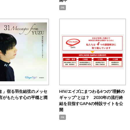
PR
ま」宿る羽生結弦のメッセ
HIV/エイズにまつわる6つの“理解の
言がもたらす心の平穏と潤
ギャップ”とは？ 2030年の流行終
結を目指すGAP6の特設サイトを公
開
PR