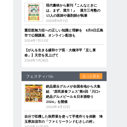
現代書林から新刊『こんなときに
は、まず、漢方！』 漢方三考塾の
15人の医師や薬剤師が執筆
2026年8月5日
重症筋無力症への正しい知識と理解を 8月8日広島
市で公開講座、オンライン配信も
2026年7月31日
【がんを生きる緩和ケア医・大橋洋平「足し算
命」】天空を見上げて
2026年7月28日
フェスティバル
もっと見る
絶品屋台グルメが全国各地から大集
結 “庶民派食フェス”第4回「川口×
絶品グルメビール＆日本酒祭り
2026」を開催
2026年4月15日
自分で収穫した秋野菜を使って芋煮作りを体験 埼
玉県加須市の「ファミリーランドむさしの村」
2025年11月4日