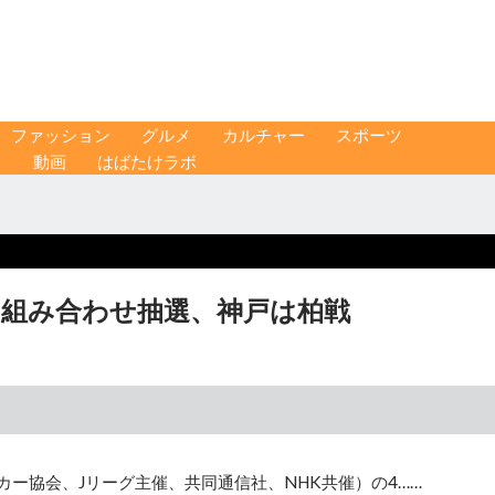
ファッション
グルメ
カルチャー
スポーツ
ス
動画
はばたけラボ
 組み合わせ抽選、神戸は柏戦
カー協会、Jリーグ主催、共同通信社、NHK共催）の4……