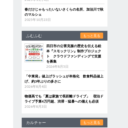
春だけじゃもったいないさくらの名所、加治川で秋
のマルシェ
2025年10月23日
ふむふむ
もっと見る
四日市の公害克服の歴史を伝える絵
本『スモックリン』制作プロジェク
ト クラウドファンディングで支援
を募集
2026年8月5日
「中東発」値上げラッシュが本格化 飲食料品値上
げ、約3年ぶりの多さに
2026年8月4日
物価高でも「夏は家族で長距離ドライブ」 宿泊ド
ライブ予算4万円超、渋滞・猛暑への備えも必須
2026年8月3日
カルチャー
もっと見る