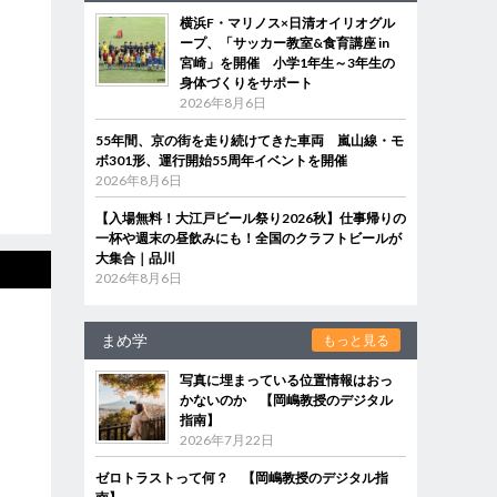
横浜F・マリノス×日清オイリオグル
ープ、「サッカー教室&食育講座 in
宮崎」を開催 小学1年生～3年生の
身体づくりをサポート
2026年8月6日
55年間、京の街を走り続けてきた車両 嵐山線・モ
ボ301形、運行開始55周年イベントを開催
2026年8月6日
【入場無料！大江戸ビール祭り2026秋】仕事帰りの
一杯や週末の昼飲みにも！全国のクラフトビールが
大集合｜品川
2026年8月6日
まめ学
もっと見る
写真に埋まっている位置情報はおっ
かないのか 【岡嶋教授のデジタル
指南】
2026年7月22日
ゼロトラストって何？ 【岡嶋教授のデジタル指