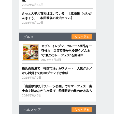
南】
2026年6月18日
きっと大平元首相は泣いている 【政眼鏡（せいが
んきょう）－本田雅俊の政治コラム】
2026年6月10日
グルメ
もっと見る
セブン‐イレブン、カレー15商品を一
斉投入 名店監修から冷製うどんま
で“夏のカレーフェス”を開催中
2026年8月6日
横浜高島屋で「韓国市場」がスタート 人気グルメ
から雑貨まで約30ブランドが集結
2026年8月5日
「山梨県笛吹川フルーツ公園」でサマーフェス 富
士山を眺めながら水遊び、季節限定の桃のかき氷も
2026年8月3日
ヘルスケア
もっと見る