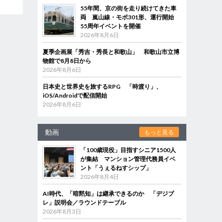
55年間、京の街を走り続けてきた車
両 嵐山線・モボ301形、運行開始
55周年イベントを開催
2026年8月6日
夏季企画展「秀吉・秀長と和歌山」 和歌山市立博
物館で8月8日から
2026年8月6日
日本史と世界史を旅するRPG 「時渡り」、
iOS/Androidで配信開始
2026年8月6日
動画
もっと見る
「100歳現役」目指すシニア1500人
が集結 マンション管理代務員イベ
ント「うぇるねすシップ」
2026年8月4日
AI時代、「暗黙知」は継承できるのか 「デジブ
レ」説明会／ラウンドテーブル
2026年8月3日