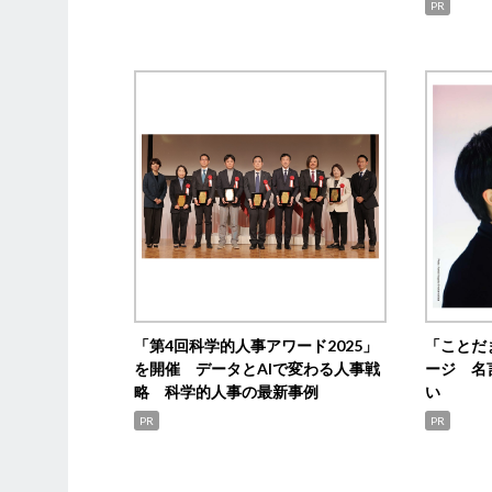
PR
「第4回科学的人事アワード2025」
「ことだ
を開催 データとAIで変わる人事戦
ージ 名
略 科学的人事の最新事例
い
PR
PR