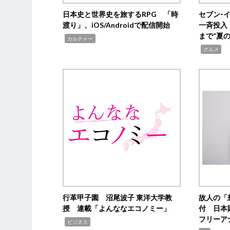
日本史と世界史を旅するRPG 「時
セブン‐
渡り」、iOS/Androidで配信開始
一斉投入
まで“夏
,
カルチャー
,
グルメ
行革甲子園 沼尾波子 東洋大学教
故人の「
授 連載「よんななエコノミー」
付 日本
フリーア
,
ビジネス