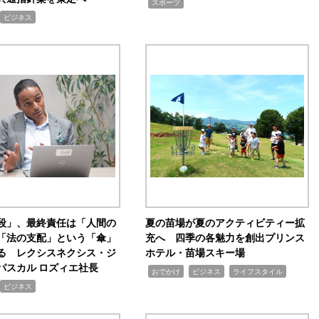
,
スポーツ
ビジネス
手段」、最終責任は「人間の
夏の苗場が夏のアクティビティー拡
「法の支配」という「傘」
充へ 四季の各魅力を創出プリンス
る レクシスネクシス・ジ
ホテル・苗場スキー場
パスカル ロズィエ社長
,
,
,
おでかけ
ビジネス
ライフスタイル
ビジネス