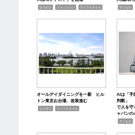
,
,
,
,
,
おでかけ
ファッション
ライフスタイル
デジもの
オールデイダイニングを一新 ヒル
AIは「
トン東京お台場、改装進む
判断」 
で人を守
,
,
ビジネス
ライフスタイル
ャパンの
,
,
デジもの