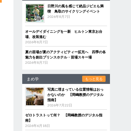
日野川の風を感じて絶品ジビエも満
喫 鳥取のサイクリングイベント
2026年8月7日
オールデイダイニングを一新 ヒルトン東京お台
場、改装進む
2026年8月7日
夏の苗場が夏のアクティビティー拡充へ 四季の各
魅力を創出プリンスホテル・苗場スキー場
2026年8月7日
まめ学
もっと見る
写真に埋まっている位置情報はおっ
かないのか 【岡嶋教授のデジタル
指南】
2026年7月22日
ゼロトラストって何？ 【岡嶋教授のデジタル指
南】
2026年6月18日