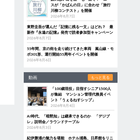
スが「かばんの日」に合わせ「旅行
川柳コンテスト」を開催
2026年8月7日
東野圭吾が選んだ「記憶に残る一文」はどれ？ 最
新作『永遠の記憶』発売で読者参加型キャンペーン
2026年8月7日
55年間、京の街を走り続けてきた車両 嵐山線・モ
ボ301形、運行開始55周年イベントを開催
2026年8月6日
動画
もっと見る
「100歳現役」目指すシニア1500人
が集結 マンション管理代務員イベ
ント「うぇるねすシップ」
2026年8月4日
AI時代、「暗黙知」は継承できるのか 「デジブ
レ」説明会／ラウンドテーブル
2026年8月3日
紀伊勝浦の魅力を堪能 ホテル浦島、日昇館をリニ