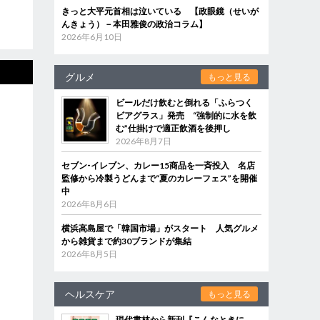
きっと大平元首相は泣いている 【政眼鏡（せいが
んきょう）－本田雅俊の政治コラム】
2026年6月10日
グルメ
もっと見る
ビールだけ飲むと倒れる「ふらつく
ビアグラス」発売 “強制的に水を飲
む”仕掛けで適正飲酒を後押し
2026年8月7日
セブン‐イレブン、カレー15商品を一斉投入 名店
監修から冷製うどんまで“夏のカレーフェス”を開催
中
2026年8月6日
横浜高島屋で「韓国市場」がスタート 人気グルメ
から雑貨まで約30ブランドが集結
2026年8月5日
ヘルスケア
もっと見る
現代書林から新刊『こんなときに