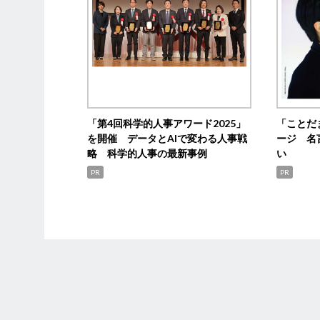
「第4回科学的人事アワード2025」
「ことだ
を開催 データとAIで変わる人事戦
ージ 名
略 科学的人事の最新事例
い
PR
PR