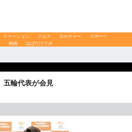
ファッション
グルメ
カルチャー
スポーツ
ス
動画
はばたけラボ
 五輪代表が会見