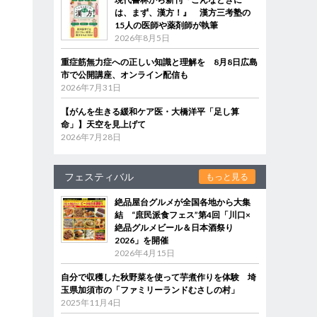
は、まず、漢方！』 漢方三考塾の
15人の医師や薬剤師が執筆
2026年8月5日
重症筋無力症への正しい知識と理解を 8月8日広島
市で公開講座、オンライン配信も
2026年7月31日
【がんを生きる緩和ケア医・大橋洋平「足し算
命」】天空を見上げて
2026年7月28日
フェスティバル
もっと見る
絶品屋台グルメが全国各地から大集
結 “庶民派食フェス”第4回「川口×
絶品グルメビール＆日本酒祭り
2026」を開催
2026年4月15日
自分で収穫した秋野菜を使って芋煮作りを体験 埼
玉県加須市の「ファミリーランドむさしの村」
2025年11月4日