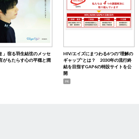
ま」宿る羽生結弦のメッセ
HIV/エイズにまつわる6つの“理解の
言がもたらす心の平穏と潤
ギャップ”とは？ 2030年の流行終
結を目指すGAP6の特設サイトを公
開
PR