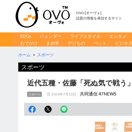
OVO [オーヴォ]
話題の情報を発信するサイト
コンテンツへ移動
検
SDGs
ジェンダー
ライフスタイル
エンタメ
索
おでかけ
まめ学
デジもの
ペット
ビジネ
ホーム
>
スポーツ
スポーツ
近代五種・佐藤「死ぬ気で戦う」
共同通信 47NEWS
2024年7月13日
スポーツ