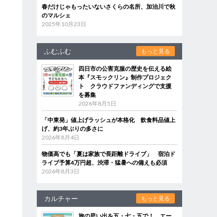
春だけじゃもったいないさくらの名所、加治川で秋
のマルシェ
2025年10月23日
ふむふむ
もっと見る
四日市の公害克服の歴史を伝える絵
本『スモックリン』制作プロジェク
ト クラウドファンディングで支援
を募集
2026年8月5日
「中東発」値上げラッシュが本格化 飲食料品値上
げ、約3年ぶりの多さに
2026年8月4日
物価高でも「夏は家族で長距離ドライブ」 宿泊ド
ライブ予算4万円超、渋滞・猛暑への備えも必須
2026年8月3日
カルチャー
もっと見る
旅の思い出を五・七・五で！ エー